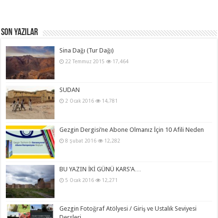
Son Yazılar
Sina Dağı (Tur Dağı)
22 Temmuz 2015
17,464
SUDAN
2 Ocak 2016
14,781
Gezgin Dergisi’ne Abone Olmanız İçin 10 Afili Neden
8 Şubat 2016
12,282
BU YAZIN İKİ GÜNÜ KARS’A…
5 Ocak 2016
12,271
Gezgin Fotoğraf Atölyesi / Giriş ve Ustalık Seviyesi
Dersleri