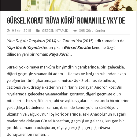
Gürsel Korat ‘Rüya Körü’ romanı ile YKY’de
9 Ekim 2015
GEZGİN KİTAPLIK
395 Görünümler
Yine Doğdu Tanyıldızı
(2014) ve
Zaman Yeli
(2015) adlı romanları da
Yapı Kredi Yayınları
’ndan çıkan
Gürsel Korat
‘ın kendine özgü
dilinden yeni bir roman:
Rüya Körü
…
Sürekli yok olmaya mahkûm bir şimdi’nin çemberinde, biri gelecekle,
diğeri geçmişle sınanan iki adam… Hassas ve kırılgan ruhundan azap
yeleğini bir türlü çıkaramayan umutsuz âşık Stefanos ile tutkusu,
cazibesi ve kudretiyle kaderinin sınırlarını zorlayan Andronikos: Biri
rüyalarında gelecekte yaşanacakları görüyor, diğeri geçmişte olup
bitenleri… Hırsın, öfkenin, taht ve aşk kavgalarının arasında birbirlerine
yaklaştıkça bütünlenen zaman, ikisini de kendi yoluna sürüklüyor.
Bizans’ın ve Selçuklu’nun loş koridorlarında, eski Anadolu’nun rüzgârlı
ovalarında dolaşan Gürsel Korat’tan, geçmişi ve geleceği kırılgan bir
şimdiki zamanda buluşturan, rüyayı gerçeğe, gerçeği rüyaya
dönüştüren bir roman…