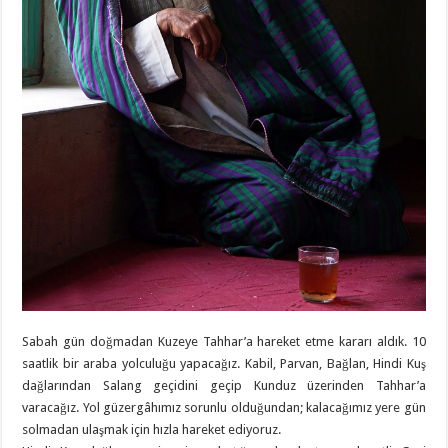
Sabah gün doğmadan Kuzeye Tahhar’a hareket etme kararı aldık. 10
saatlik bir araba yolculuğu yapacağız. Kabil, Parvan, Bağlan, Hindi Kuş
dağlarından Salang geçidini geçip Kunduz üzerinden Tahhar’a
varacağız. Yol güzergâhımız sorunlu olduğundan; kalacağımız yere gün
solmadan ulaşmak için hızla hareket ediyoruz.