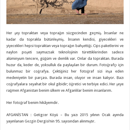
Her şey topraktan veya toprağın süzgecinden geçmiş. İnsanlar ne
kadar da toprakla bütünleşmiş. İnsanın kendisi, giyecekleri ve
yiyecekleri hepsi topraktan veya toprağın bahşettiği. Cips paketlerini ve
naylon poşeti saymazsak teknolojinin türettiklerinden sadece
alüminyum tencere, güğüm ve demlik var. Onlar da topraktan. Burada
huzur da, keder de, yoksulluk da paylaşılan bir durum. Fotoğrafçı için
bulunmaz bir coğrafya. Çektiğiniz her fotoğraf sizi inşa eden
medeniyetin bir parçası. Burada insan, oluyor ve insan kalıyor. Bazı
coğrafyalara seyahat bir okul gibidir; öğretici ve terbiye edici. Her şeye
rağmen Afganistan benim ülkem ve Afganlılar benim insanlarım.
Her fotoğraf benim hikâyemdir.
AFGANİSTAN : Getigcer Köyü – Bu yazı 2015 yılının Ocak ayında
yayınlanan
Gezgin
Dergisi’nin 95. sayısından alınmıştır.