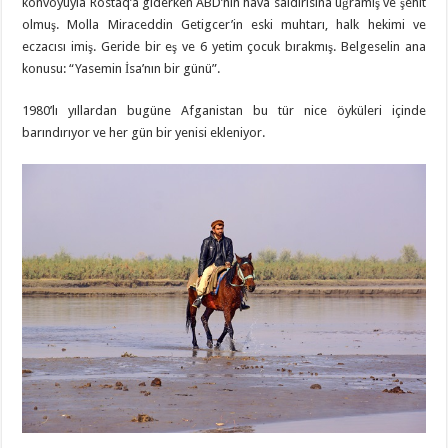
konvoyuyla Rostaq’a giderken ABD’nin hava saldırısına uğramış ve şehit
olmuş. Molla Miraceddin Getigcer’in eski muhtarı, halk hekimi ve
eczacısı imiş. Geride bir eş ve 6 yetim çocuk bırakmış. Belgeselin ana
konusu: “Yasemin İsa’nın bir günü”.
1980’lı yıllardan bugüne Afganistan bu tür nice öyküleri içinde
barındırıyor ve her gün bir yenisi ekleniyor.