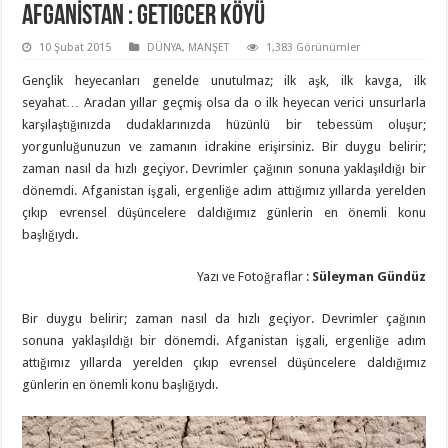
AFGANİSTAN : Getigcer Köyü
10 Şubat 2015
DÜNYA
,
MANŞET
1,383 Görünümler
Gençlik heyecanları genelde unutulmaz; ilk aşk, ilk kavga, ilk
seyahat… Aradan yıllar geçmiş olsa da o ilk heyecan verici unsurlarla
karşılaştığınızda dudaklarınızda hüzünlü bir tebessüm oluşur;
yorgunluğunuzun ve zamanın idrakine erişirsiniz. Bir duygu belirir;
zaman nasıl da hızlı geçiyor. Devrimler çağının sonuna yaklaşıldığı bir
dönemdi. Afganistan işgali, ergenliğe adım attığımız yıllarda yerelden
çıkıp evrensel düşüncelere daldığımız günlerin en önemli konu
başlığıydı.
Yazı ve Fotoğraflar :
Süleyman Gündüz
Bir duygu belirir; zaman nasıl da hızlı geçiyor. Devrimler çağının
sonuna yaklaşıldığı bir dönemdi. Afganistan işgali, ergenliğe adım
attığımız yıllarda yerelden çıkıp evrensel düşüncelere daldığımız
günlerin en önemli konu başlığıydı.