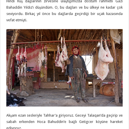
Hindi Kuş dağlarının zirvesine ulaştığımızda dostum rahmetli Gazi
Bahaddin Yıldız’ı düşündüm. O, bu dağları ve bu ülkeyi ne kadar çok
seviyordu. Birkaç yıl önce bu dağlarda geçirdiği bir uçak kazasında
vefat etmişti.
Akşam ezan sesleriyle Tahhar’a giriyoruz. Geceyi Talaqan’da geçirip ve
sabah erkenden Hoca Bahuddin’e bağlı Getigcer köyüne hareket
ediyoruz.