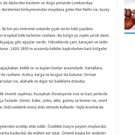
n Po da Alplerden beslenir ve doğu yönünde Lombardiya
p derelerinin birleşmesinden meydana gelen Ren Nehri ise, kuzey
r. İki bin yüz metrenin üstünde çiçek veren bitki çeşidine
ı tropikal bitki türlerine rastlanır. Bu bölge ye zeytin şeridi denir.
kçaağaç gibi ağaçlar vardır. Yükseklerde çam, karaçam ve ladin
lunur. 2430-2895 m arasında bitkiler kaybolurken karlı bölgeler
ğaçkakan, keklik ve su kuşları bunlar arasındadır. Kartallara,
erde rastlanır. Kızılca, karga ve kuzgun da bulunur. Orman
rsuları ise, alabalık ve diğer tür balıklarla doludur.
lik önemli sayılmaz. Kuzeybatı Slovenya’da civa ve bazı yerlerde
ça fazladır. Demir, bakır, çinko, altın, gümüş ve kömür ise, sınırlı
 hidroelektrik enerji elde etmede kullanılır. Yayla kısımlarda
elerden üretilip elde edilir. Özellikle İsviçre peyniri meşhurdur.
rita baskıcılığı da mühim yer tutar. Önemli başka bir endüstri