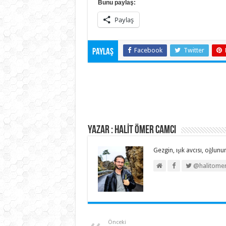
Bunu paylaş:
Paylaş
Facebook
Twitter
Paylaş
Yazar : HALİT ÖMER CAMCI
Gezgin, ışık avcısı, oğlunun
@halitome
Önceki