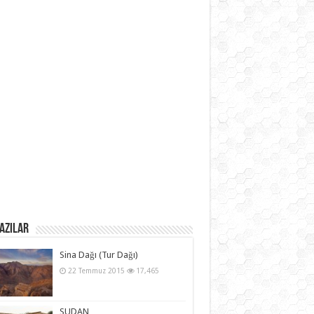
azılar
Sina Dağı (Tur Dağı)
22 Temmuz 2015
17,465
SUDAN