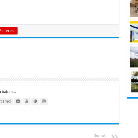
Pinterest
 babası...
rcamci
Sonraki