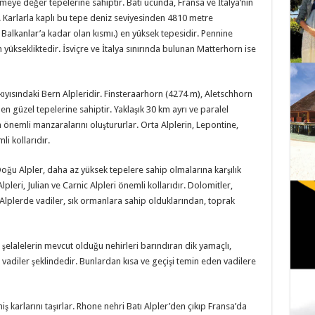
eye değer tepelerine sahiptir. Batı ucunda, Fransa ve İtalya’nın
. Karlarla kaplı bu tepe deniz seviyesinden 4810 metre
 Balkanlar’a kadar olan kısmı.) en yüksek tepesidir. Pennine
üksekliktedir. İsviçre ve İtalya sınırında bulunan Matterhorn ise
kıyısındaki Bern Alpleridir. Finsteraarhorn (4274 m), Aletschhorn
n güzel tepelerine sahiptir. Yaklaşık 30 km ayrı ve paralel
n önemli manzaralarını oluştururlar. Orta Alplerin, Lepontine,
li kollarıdır.
oğu Alpler, daha az yüksek tepelere sahip olmalarına karşılık
pleri, Julian ve Carnic Alpleri önemli kollarıdır. Dolomitler,
 Alplerde vadiler, sık ormanlara sahip olduklarından, toprak
ız şelalelerin mevcut olduğu nehirleri barındıran dik yamaçlı,
 vadiler şeklindedir. Bunlardan kısa ve geçişi temin eden vadilere
iş karlarını taşırlar. Rhone nehri Batı Alpler’den çıkıp Fransa’da