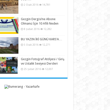
2 Ocak 2016
14,781
Gezgin Dergisi’ne Abone
Olmanız İçin 10 Afili Neden
8 Şubat 2016
12,282
BU YAZIN İKİ GÜNÜ KARS’A…
5 Ocak 2016
12,271
Gezgin Fotoğraf Atölyesi / Giriş
ve Ustalık Seviyesi Dersleri
25 Şubat 2016
12,007