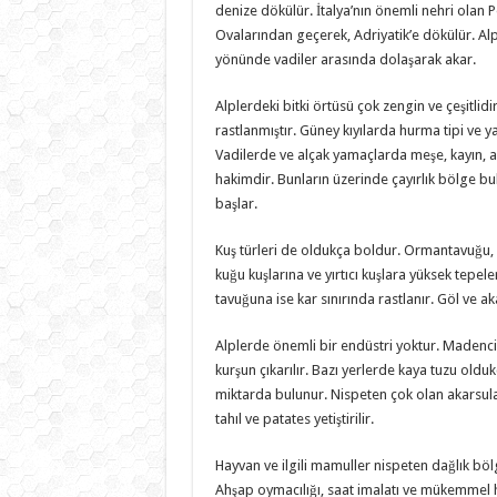
denize dökülür. İtalya’nın önemli nehri ola
Ovalarından geçerek, Adriyatik’e dökülür. Al
yönünde vadiler arasında dolaşarak akar.
Alplerdeki bitki örtüsü çok zengin ve çeşitlidi
rastlanmıştır. Güney kıyılarda hurma tipi ve yar
Vadilerde ve alçak yamaçlarda meşe, kayın, a
hakimdir. Bunların üzerinde çayırlık bölge bu
başlar.
Kuş türleri de oldukça boldur. Ormantavuğu, a
kuğu kuşlarına ve yırtıcı kuşlara yüksek tepel
tavuğuna ise kar sınırında rastlanır. Göl ve aka
Alplerde önemli bir endüstri yoktur. Madenci
kurşun çıkarılır. Bazı yerlerde kaya tuzu olduk
miktarda bulunur. Nispeten çok olan akarsular,
tahıl ve patates yetiştirilir.
Hayvan ve ilgili mamuller nispeten dağlık bölg
Ahşap oymacılığı, saat imalatı ve mükemmel ha