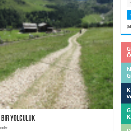
Şi
 Bir Yolculuk
ümler