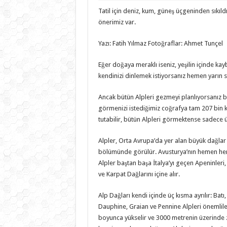
Tatil için deniz, kum, güneş üçgeninden sıkıldıy
önerimiz var.
Yazı: Fatih Yılmaz Fotoğraflar: Ahmet Tunçel
Eğer doğaya meraklı iseniz, yeşilin içinde 
kendinizi dinlemek istiyorsanız hemen yarın sır
Ancak bütün Alpleri gezmeyi planlıyorsanız bu
görmenizi istediğimiz coğrafya tam 207 bin ki
tutabilir, bütün Alpleri görmektense sadece üç
Alpler, Orta Avrupa’da yer alan büyük dağlar s
bölümünde görülür. Avusturya’nın hemen hem
Alpler baştan başa İtalya’yı geçen Apeninleri,
ve Karpat Dağlarını içine alır.
Alp Dağları kendi içinde üç kısma ayrılır: Bat
Dauphine, Graian ve Pennine Alpleri önemlileri
boyunca yükselir ve 3000 metrenin üzerinde zi