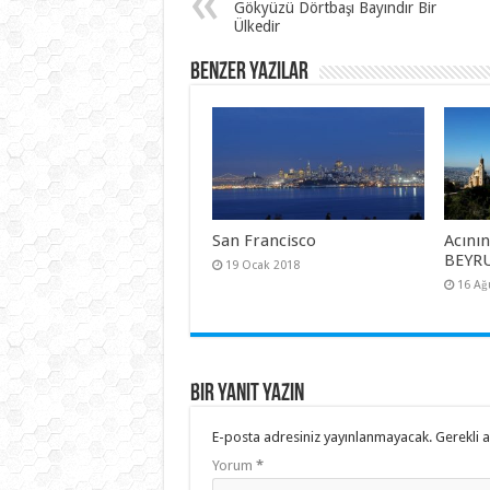
Gökyüzü Dörtbaşı Bayındır Bir
Ülkedir
Benzer Yazılar
San Francisco
Acını
BEYR
19 Ocak 2018
16 Ağ
Bir yanıt yazın
E-posta adresiniz yayınlanmayacak.
Gerekli 
Yorum
*