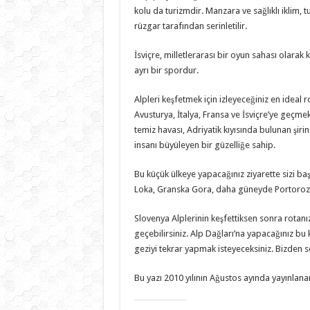
kolu da turizmdir. Manzara ve sağlıklı iklim, t
rüzgar tarafından serinletilir.
İsviçre, milletlerarası bir oyun sahası olarak k
ayrı bir spordur.
Alpleri keşfetmek için izleyeceğiniz en ideal
Avusturya, İtalya, Fransa ve İsviçre’ye geçmek
temiz havası, Adriyatik kıyısında bulunan şiri
insanı büyüleyen bir güzelliğe sahip.
Bu küçük ülkeye yapacağınız ziyarette sizi b
Loka, Granska Gora, daha güneyde Portoroz v
Slovenya Alplerinin keşfettiksen sonra rotanı
geçebilirsiniz. Alp Dağları’na yapacağınız b
geziyi tekrar yapmak isteyeceksiniz. Bizden
Bu yazı 2010 yılının Ağustos ayında yayınlanan