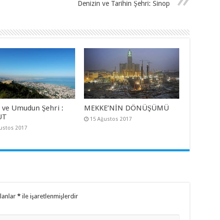
Denizin ve Tarihin Şehri: Sinop
n ve Umudun Şehri :
MEKKE’NİN DÖNÜŞÜMÜ
UT
15 Ağustos 2017
ustos 2017
alanlar
*
ile işaretlenmişlerdir