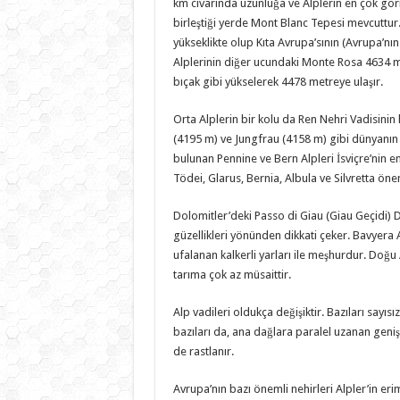
km civarında uzunluğa ve Alplerin en çok görm
birleştiği yerde Mont Blanc Tepesi mevcuttur
yükseklikte olup Kıta Avrupa’sının (Avrupa’nın
Alplerinin diğer ucundaki Monte Rosa 4634 m y
bıçak gibi yükselerek 4478 metreye ulaşır.
Orta Alplerin bir kolu da Ren Nehri Vadisinin 
(4195 m) ve Jungfrau (4158 m) gibi dünyanın e
bulunan Pennine ve Bern Alpleri İsviçre’nin e
Tödei, Glarus, Bernia, Albula ve Silvretta önem
Dolomitler’deki Passo di Giau (Giau Geçidi) D
güzellikleri yönünden dikkati çeker. Bavyera Al
ufalanan kalkerli yarları ile meşhurdur. Doğu
tarıma çok az müsaittir.
Alp vadileri oldukça değişiktir. Bazıları sayıs
bazıları da, ana dağlara paralel uzanan geniş
de rastlanır.
Avrupa’nın bazı önemli nehirleri Alpler’in erim