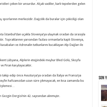
uristleri çeken bir unsurdur. Alçak vadiler, karlı tepelerden gelen
ış sporlarının merkezidir. Dağcılık da buralar için çekiciliği olan
 rota İstanbul’dan uçakla Slovenya’ya ulaşmak oradan da sırasıyla
tir. Topraklarının yarısından fazlası ormanlarla kaplı Slovenya,
n kasabaları ve Adrenalin tutkunlarını kucaklayan Alp Dağları ile
aşkent Lübyana, Alplerin eteğindeki meşhur Bled Gölü, Skoyfa
e Piran karşılayacaktır.
zı takip edip önce Avusturya’ya oradan da İtalya ve Fransa’ya
Son Y
u keşfin hafızanızdan uzun süre çıkmayacak, en kısa zamanda bu
 söylemesi…
 Gezgin Dergisi’nin 42. sayısından alınmıştır.