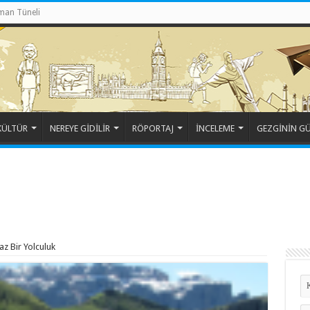
man Tüneli
KÜLTÜR
NEREYE GİDİLİR
RÖPORTAJ
İNCELEME
GEZGİNİN G
z Bir Yolculuk