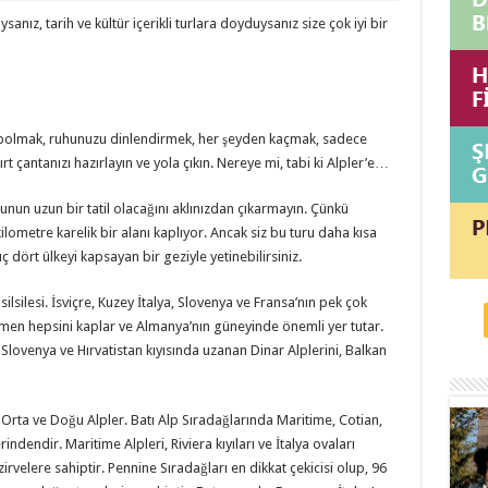
sanız, tarih ve kültür içerikli turlara doyduysanız size çok iyi bir
kaybolmak, ruhunuzu dinlendirmek, her şeyden kaçmak, sadece
t çantanızı hazırlayın ve yola çıkın. Nereye mi, tabi ki Alpler’e…
nun uzun bir tatil olacağını aklınızdan çıkarmayın. Çünkü
lometre karelik bir alanı kaplıyor. Ancak siz bu turu daha kısa
 dört ülkeyi kapsayan bir geziyle yetinebilirsiniz.
ilsilesi. İsviçre, Kuzey İtalya, Slovenya ve Fransa’nın pek çok
en hepsini kaplar ve Almanya’nın güneyinde önemli yer tutar.
 Slovenya ve Hırvatistan kıyısında uzanan Dinar Alplerini, Balkan
ı, Orta ve Doğu Alpler. Batı Alp Sıradağlarında Maritime, Cotian,
ndendir. Maritime Alpleri, Riviera kıyıları ve İtalya ovaları
rvelere sahiptir. Pennine Sıradağları en dikkat çekicisi olup, 96