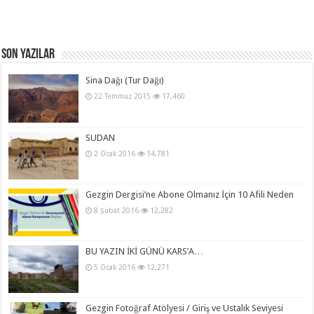
Son Yazılar
Sina Dağı (Tur Dağı)
22 Temmuz 2015
17,460
SUDAN
2 Ocak 2016
14,781
Gezgin Dergisi’ne Abone Olmanız İçin 10 Afili Neden
8 Şubat 2016
12,282
BU YAZIN İKİ GÜNÜ KARS’A…
5 Ocak 2016
12,271
Gezgin Fotoğraf Atölyesi / Giriş ve Ustalık Seviyesi