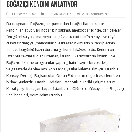
Boğaziçi Kendini Anlatıyor
14 Haziran 2007
GEZGİN KİTAPLIK
238 Görünümler
Bu çalışmada, Boğaziçi, oluşumundan fotoğraflarına kadar
kendini anlatıyor. Bu notlar bir bakıma, anekdotlar içinde, can çekişen
“en güzel su yolu”nun veya “en güzel su caddesi”nin hayal ve rüyâ
dünyasından; yağmalamaların, eski eser yıkımlarının, tahriplerinin
sonucu bugünkü hazin duruma gelişinin hikâyesi oldu. Kendisi bir
İstanbul sevdalısı olan Erdenen, İstanbul Radyosu’nda İstanbul ve
Boğaziçi üzerine programlar yapmış, hatırı sayılır birçok dergi
ve gazetede de yine aynı konularda yazılar kaleme almıştır. İstanbul
Konseyi Derneği Başkanı olan Orhan Erdenen’in değerli eserlerinden
birkaçı şunlardır: İstanbul Adaları, İstanbul’un Tarihi Çalışmaları ve
Kapalıçarşı, Konuşan Taşlar, İstanbul’da Ölünce de Yaşayanlar, Boğaziçi
Sahilhaneleri, Adım Adım İstanbul…