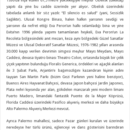
1936’da inşa edilen 67,5 metre yüksekliğiyle meşhur Obelisk (dikilitaş)
yapıtı da yine bu cadde üzerinde yer alıyor. Obelisk üzerindeki
tabelada anlamlı bir söz yazılı: “El silencio es salud” (yani, Sessizlik
Sağlıktır). Ulusal Kongre Binası, halen halkın yarısının sevdiği ve
yarısının da nefret ettiği Eva Peron’un halkı selamladığı bina ve yine
Evita’nın 1996 yılında yapımı tamamlanan heykeli, Eva Peron’un La
Recoleta bölgesindeki anıt mezarı, keza aynı bölgedeki Güzel Sanatlar
Müzesi ve Ulusal Dekoratif Sanatlar Müzesi, 1976-1982 yılları arasında
30.000 kayıp verilen devrimin simgesi meşhur Mayıs Meydanı, Mayıs
Caddesi, devasa tiyatro binası Theatro Colon, ortasında büyük bir çelik
çiçek yapıtının bulunduğu Floralis Generica, ördekleri ve ağaçlık alanları
ile 3 Şubat Parkı, Arjantin’e bağımsızlığını kazandıran kişinin adını
taşıyan San Martin Parkı (bizim Gezi Parkının yeni haline benziyor),
Buenos Aires Hayvanat Bahçesi, devasa Japon bahçesi Jardin Japones,
Plata nehri kıyısında yer alan, gökdelen manzaralı yeni modern limanı
Puerto Madero, limandaki fantastik Puente de la Mujer Köprüsü,
Florida Caddesi üzerindeki Pasifico alışveriş merkezi ve daha büyükçe
Alto Palermo Alışveriş Merkezi mevcut.
Ayrıca Palermo mahallesi, sadece Pazar günleri kurulan ve üzerinde
neredeyse her türlü ürünü, eğlenceyi ve dans gösterisini barındıran