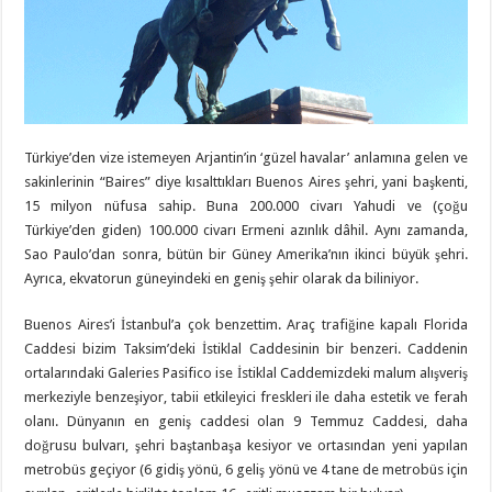
Türkiye’den vize istemeyen Arjantin’in ‘güzel havalar’ anlamına gelen ve
sakinlerinin “Baires” diye kısalttıkları Buenos Aires şehri, yani başkenti,
15 milyon nüfusa sahip. Buna 200.000 civarı Yahudi ve (çoğu
Türkiye’den giden) 100.000 civarı Ermeni azınlık dâhil. Aynı zamanda,
Sao Paulo’dan sonra, bütün bir Güney Amerika’nın ikinci büyük şehri.
Ayrıca, ekvatorun güneyindeki en geniş şehir olarak da biliniyor.
Buenos Aires’i İstanbul’a çok benzettim. Araç trafiğine kapalı Florida
Caddesi bizim Taksim’deki İstiklal Caddesinin bir benzeri. Caddenin
ortalarındaki Galeries Pasifico ise İstiklal Caddemizdeki malum alışveriş
merkeziyle benzeşiyor, tabii etkileyici freskleri ile daha estetik ve ferah
olanı. Dünyanın en geniş caddesi olan 9 Temmuz Caddesi, daha
doğrusu bulvarı, şehri baştanbaşa kesiyor ve ortasından yeni yapılan
metrobüs geçiyor (6 gidiş yönü, 6 geliş yönü ve 4 tane de metrobüs için