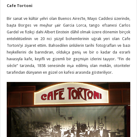
Cafe Tortoni
Bir sanat ve kültür şehri olan Buenos Aires’te, Mayo Caddesi üzerinde,
başta Borges ve meşhur şair Garcia Lorca, tango efsanesi Carlos
Gardel ve fizikçi dahi Albert Einstein dâhil olmak üzere dönemin birçok
entelektüelinin ve 20 nci yüzyıl bohemlerinin uğrak yeri olan Cafe
Tortoni’yi ziyaret ettim. Bahsedilen ünlülerin tarihi fotoğrafları ve bazı
heykellerini de barındıran, oldukça geniş ve bir o kadar da esrarlı
havasıyla kafe, keyifli ve gizemli bir geçmişin izlerini taşıyor. “Fin de
siècle” tarzında, 1858 senesinde inşa edilmiş olan mekân, otoriteler
tarafından dünyanın en güzel on kafesi arasında gösteriliyor.