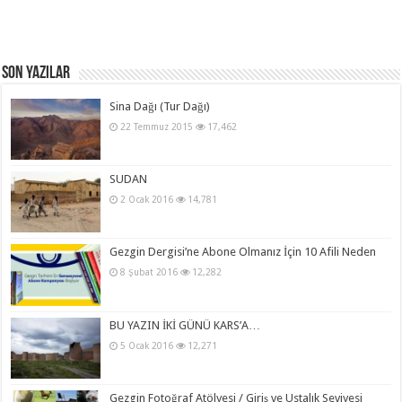
Son Yazılar
Sina Dağı (Tur Dağı)
22 Temmuz 2015
17,462
SUDAN
2 Ocak 2016
14,781
Gezgin Dergisi’ne Abone Olmanız İçin 10 Afili Neden
8 Şubat 2016
12,282
BU YAZIN İKİ GÜNÜ KARS’A…
5 Ocak 2016
12,271
Gezgin Fotoğraf Atölyesi / Giriş ve Ustalık Seviyesi