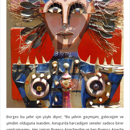
Borges bu şehir için şöyle diyor; “Bu şehrin geçmişim, geleceğim ve
şimdim olduğuna inandım. Avrupa’da harcadığım seneler sadece birer
yanılsamaymış. Her zaman Buenos Aires’teydim ve hep Buenos Aires’te