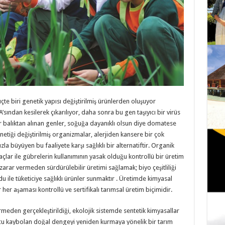
e biri genetik yapısı değiştirilmiş ürünlerden oluşuyor
ından kesilerek çıkarılıyor, daha sonra bu gen taşıyıcı bir virüs
ir balıktan alınan genler, soğuğa dayanıklı olsun diye domatese
netiği değiştirilmiş organizmalar, alerjiden kansere bir çok
a büyüyen bu faaliyete karşı sağlıklı bir alternatiftir. Organik
laçlar ile gübrelerin kullanımının yasak olduğu kontrollü bir üretim
zarar vermeden sürdürülebilir üretimi sağlamak; biyo çeşitliliği
u ile tüketiciye sağlıklı ürünler sunmaktır . Üretimde kimyasal
er aşaması kontrollü ve sertifikalı tarımsal üretim biçimidir.
meden gerçekleştirildiği, ekolojik sistemde sentetik kimyasallar
ucu kaybolan doğal dengeyi yeniden kurmaya yönelik bir tarım