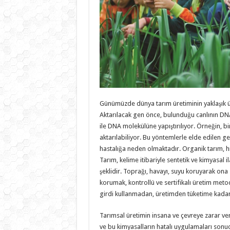
Günümüzde dünya tarım üretiminin yaklaşık üçt
Aktarılacak gen önce, bulunduğu canlının DNA’s
ile DNA molekülüne yapıştırılıyor. Örneğin, b
aktarılabiliyor. Bu yöntemlerle elde edilen ge
hastalığa neden olmaktadır. Organik tarım, hızl
Tarım, kelime itibariyle sentetik ve kimyasal i
şeklidir. Toprağı, havayı, suyu koruyarak ona 
korumak, kontrollü ve sertifikalı üretim metod
girdi kullanmadan, üretimden tüketime kadar h
Tarımsal üretimin insana ve çevreye zarar ver
ve bu kimyasalların hatalı uygulamaları son