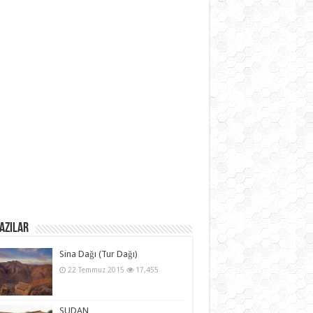
azılar
Sina Dağı (Tur Dağı)
22 Temmuz 2015
17,455
SUDAN