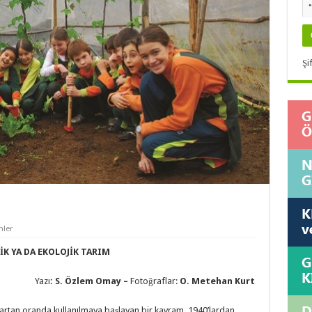
Şi
ler
K YA DA EKOLOJİK TARIM
Yazı
: S. Özlem Omay –
Fotoğraflar:
O. Metehan Kurt
k artan oranda kullanılmaya başlayan bir kavram. 1940’lardan