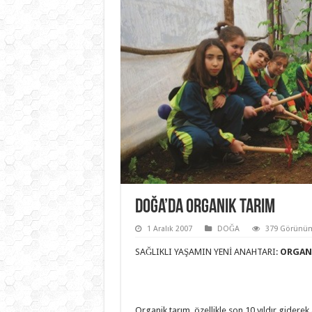
Doğa’da Organik Tarım
1 Aralık 2007
DOĞA
379 Görünüm
SAĞLIKLI YAŞAMIN YENİ ANAHTARI:
ORGANİ
Organik tarım, özellikle son 10 yıldır gidere