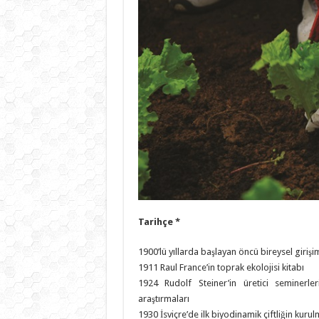
Tarihçe *
1900’lü yıllarda başlayan öncü bireysel girişim
1911 Raul France’in toprak ekolojisi kitabı
1924 Rudolf Steiner’in üretici seminerler
araştırmaları
1930 İsviçre’de ilk biyodinamik çiftliğin kurul