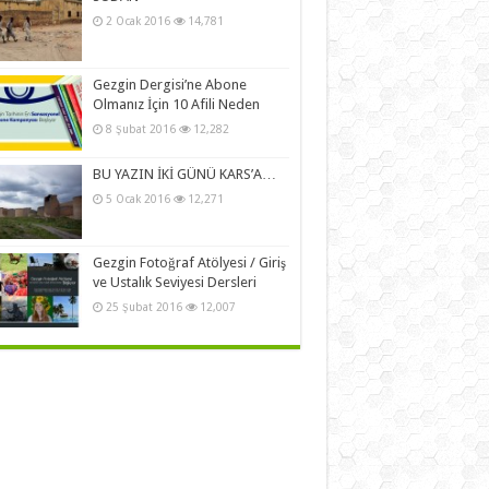
2 Ocak 2016
14,781
Gezgin Dergisi’ne Abone
Olmanız İçin 10 Afili Neden
8 Şubat 2016
12,282
BU YAZIN İKİ GÜNÜ KARS’A…
5 Ocak 2016
12,271
Gezgin Fotoğraf Atölyesi / Giriş
ve Ustalık Seviyesi Dersleri
25 Şubat 2016
12,007