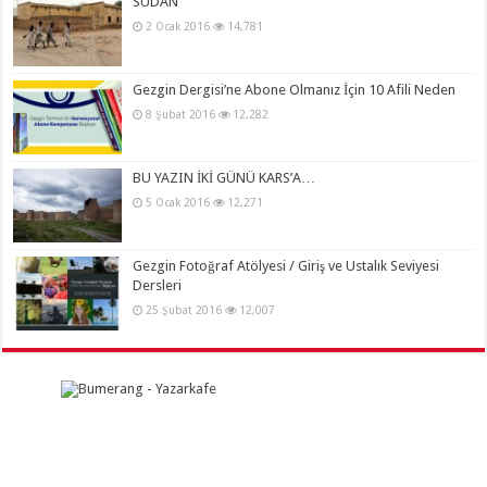
SUDAN
2 Ocak 2016
14,781
Gezgin Dergisi’ne Abone Olmanız İçin 10 Afili Neden
8 Şubat 2016
12,282
BU YAZIN İKİ GÜNÜ KARS’A…
5 Ocak 2016
12,271
Gezgin Fotoğraf Atölyesi / Giriş ve Ustalık Seviyesi
Dersleri
25 Şubat 2016
12,007