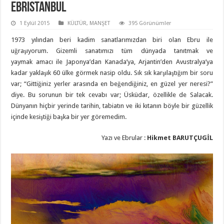
Ebristanbul
1 Eylül 2015
KÜLTÜR
,
MANŞET
395 Görünümler
1973 yılından beri kadim sanatlarımızdan biri olan Ebru ile
uğraşıyorum. Gizemli sanatımızı tüm dünyada tanıtmak ve
yaymak amacı ile Japonya’dan Kanada’ya, Arjantin’den Avustralya’ya
kadar yaklaşık 60 ülke görmek nasip oldu. Sık sık karşılaştığım bir soru
var; “Gittiğiniz yerler arasında en beğendiğiniz, en güzel yer neresi?”
diye. Bu sorunun bir tek cevabı var; Üsküdar, özellikle de Salacak.
Dünyanın hiçbir yerinde tarihin, tabiatın ve iki kıtanın böyle bir güzellik
içinde kesiştiği başka bir yer göremedim.
Yazı ve Ebrular :
Hikmet BARUTÇUGİL