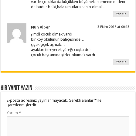
vardır çocuklarda.küçükken büyümek istemenin nedeni
de budur belki,hala umutlara sahip olmak..
Yanıtla
Nuh Alper
3 Ekim 2015 at 00:13
şimdi çocuk olmak vardı
bir köy okulunun bahçesinde…
çiçek çiçek açmak…
ayakları titreyerek,yüreği coşku dolu
çocuk bayramına şiirler okumak vardı…
Yanıtla
Bir yanıt yazın
E-posta adresiniz yayınlanmayacak.
Gerekli alanlar
*
ile
işaretlenmişlerdir
Yorum
*