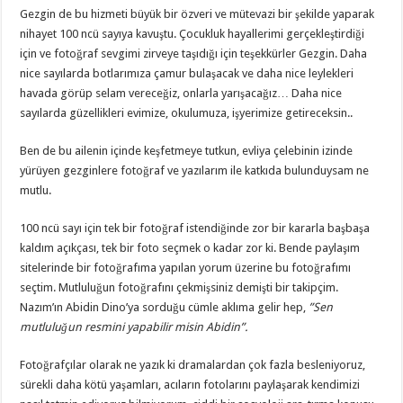
Gezgin de bu hizmeti büyük bir özveri ve mütevazi bir şekilde yaparak
nihayet 100 ncü sayıya kavuştu. Çocukluk hayallerimi gerçekleştirdiği
için ve fotoğraf sevgimi zirveye taşıdığı için teşekkürler Gezgin. Daha
nice sayılarda botlarımıza çamur bulaşacak ve daha nice leylekleri
havada görüp selam vereceğiz, onlarla yarışacağız… Daha nice
sayılarda güzellikleri evimize, okulumuza, işyerimize getireceksin..
Ben de bu ailenin içinde keşfetmeye tutkun, evliya çelebinin izinde
yürüyen gezginlere fotoğraf ve yazılarım ile katkıda bulunduysam ne
mutlu.
100 ncü sayı için tek bir fotoğraf istendiğinde zor bir kararla başbaşa
kaldım açıkçası, tek bir foto seçmek o kadar zor ki. Bende paylaşım
sitelerinde bir fotoğrafıma yapılan yorum üzerine bu fotoğrafımı
seçtim. Mutluluğun fotoğrafını çekmişsiniz demişti bir takipçim.
Nazım’ın Abidin Dino’ya sorduğu cümle aklıma gelir hep,
”Sen
mutluluğun resmini yapabilir misin Abidin”.
Fotoğrafçılar olarak ne yazık ki dramalardan çok fazla besleniyoruz,
sürekli daha kötü yaşamları, acıların fotolarını paylaşarak kendimizi