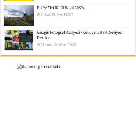
BU YAZIN İKİ GÜNÜ KARS’A…
5 Ocak 2016
12,271
Gezgin Fotoğraf Atölyesi / Giriş ve Ustalık Seviyesi
Dersleri
25 Şubat 2016
12,007