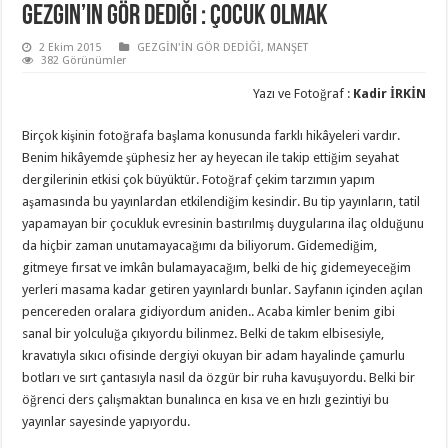
Gezgin’in Gör Dediği : Çocuk Olmak
2 Ekim 2015
GEZGİN'İN GÖR DEDİĞİ
,
MANŞET
382 Görünümler
Yazı ve Fotoğraf :
Kadir İRKİN
Birçok kişinin fotoğrafa başlama konusunda farklı hikâyeleri vardır.
Benim hikâyemde şüphesiz her ay heyecan ile takip ettiğim seyahat
dergilerinin etkisi çok büyüktür. Fotoğraf çekim tarzımın yapım
aşamasında bu yayınlardan etkilendiğim kesindir. Bu tip yayınların, tatil
yapamayan bir çocukluk evresinin bastırılmış duygularına ilaç olduğunu
da hiçbir zaman unutamayacağımı da biliyorum. Gidemediğim,
gitmeye fırsat ve imkân bulamayacağım, belki de hiç gidemeyeceğim
yerleri masama kadar getiren yayınlardı bunlar. Sayfanın içinden açılan
pencereden oralara gidiyordum aniden.. Acaba kimler benim gibi
sanal bir yolculuğa çıkıyordu bilinmez. Belki de takım elbisesiyle,
kravatıyla sıkıcı ofisinde dergiyi okuyan bir adam hayalinde çamurlu
botları ve sırt çantasıyla nasıl da özgür bir ruha kavuşuyordu. Belki bir
öğrenci ders çalışmaktan bunalınca en kısa ve en hızlı gezintiyi bu
yayınlar sayesinde yapıyordu.