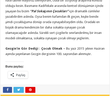
nasıl tatmin ediyoruz bilmiyorum, ciddi bir sosyoloji araştırma konusu
olduğu kesin. Basmane-Kadifekale arasında kentsel dönüşümün içinde
yaşayan bu bizim
“Pal Sokağının Çocukları”
için dramatik cümleler
yazabilirdim aslında. Oysa benim kafamdan ilk geçen, keşke bende
şimdi çocukluğuma dönüp orada oynayabilseydim oldu. Oradaki en
büyük drama kendimizin bir daha sokakta oynayan çocuk
olamayacağıdır aslında. Sürekli sert çizgilerle sınırlandırılmış bir insan
modeli olmaktansa, sokakta oynayan çocuk olmayı yeğlerim.
Gezgin’in Gör Dediği : Çocuk Olmak –
Bu yazı 2015 yılının Haziran
ayında yayınlanan Gezgin dergisinin 100. sayısından alınmıştır.
Bunu paylaş:
Paylaş