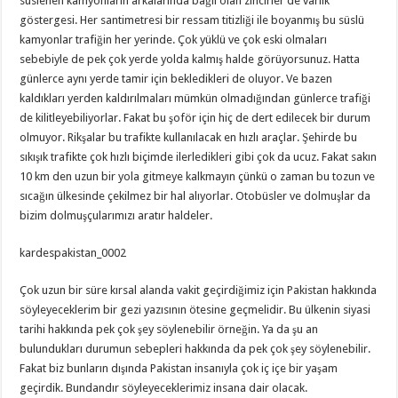
süslenen kamyonların arkalarında bağlı olan zincirler de varlık
göstergesi. Her santimetresi bir ressam titizliği ile boyanmış bu süslü
kamyonlar trafiğin her yerinde. Çok yüklü ve çok eski olmaları
sebebiyle de pek çok yerde yolda kalmış halde görüyorsunuz. Hatta
günlerce aynı yerde tamir için bekledikleri de oluyor. Ve bazen
kaldıkları yerden kaldırılmaları mümkün olmadığından günlerce trafiği
de kilitleyebiliyorlar. Fakat bu şoför için hiç de dert edilecek bir durum
olmuyor. Rikşalar bu trafikte kullanılacak en hızlı araçlar. Şehirde bu
sıkışık trafikte çok hızlı biçimde ilerledikleri gibi çok da ucuz. Fakat sakın
10 km den uzun bir yola gitmeye kalkmayın çünkü o zaman bu tozun ve
sıcağın ülkesinde çekilmez bir hal alıyorlar. Otobüsler ve dolmuşlar da
bizim dolmuşçularımızı aratır haldeler.
kardespakistan_0002
Çok uzun bir süre kırsal alanda vakit geçirdiğimiz için Pakistan hakkında
söyleyeceklerim bir gezi yazısının ötesine geçmelidir. Bu ülkenin siyasi
tarihi hakkında pek çok şey söylenebilir örneğin. Ya da şu an
bulundukları durumun sebepleri hakkında da pek çok şey söylenebilir.
Fakat biz bunların dışında Pakistan insanıyla çok iç içe bir yaşam
geçirdik. Bundandır söyleyeceklerimiz insana dair olacak.