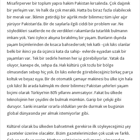
Misafirperver bir toplum yapısı hakim Pakistan kırsalında. Çok dağınık
bir yerleşim var. Ve halk da çok meraklı. Hatta bu biraz fazla olabilecek
bir merak var. İklimin getirdiği bir ağırlık mıdır bilinmez tüm işler ağır
yürüyor Pakistan’da. Bir de sayılarla ilgili ciddi bir problem var. Ne
söyledikleri saatlerde ne de verdikleri rakamlarda tutarlılık bulmanın
imkanı yok. Yani öylece akışına bırakılmış bir yaşam. Bunların dışında
yaşam biçimlerinden de kısaca bahsedersek; tek katlı -çok lüks olanlar
belki bir ikinci ya da üçüncü kata da sahip- evlerde eşyadan uzak bir
yaşamları var. Tek bir sedirle hemen her işi görebiliyorlar. Yatak da
oluyor, kanepe de, sehpa da. Halı kültürü çok tozlu bir bölge
olmasından sebep hiç yok. En lüks evlerde görebileceğiniz birkaç parça
koltuk ve beyaz eşya. Bir de otomatik çamaşır makinesi bu ülke için hala
çok lüks! İki arada kalmışlık mı denir bilinmez Pakistan şehirleri yaşam
biçimi olarak Türkiye’nin 80’li yıllarını anımsatıyor. Fakat bu ülkede
teknolojinin her çeşidini de bulmak mümkün. Garip bir çelişki gibi
duruyor. Sanki insanlar ısrarla oldukları yerde durmak ve bugünün
global dünyasında yer almak istemiyorlar gibi.
Kültürel olarak bu ülkeden bahsetmek gerekirse ilk söyleyeceğimiz şey
gazeteler üzerine olacaktır. Bizim gazetelerimizden çok uzak ve farklı.