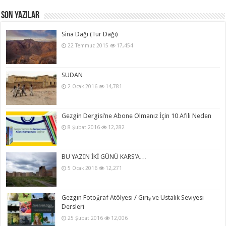
Son Yazılar
Sina Dağı (Tur Dağı)
22 Temmuz 2015
17,454
SUDAN
2 Ocak 2016
14,781
Gezgin Dergisi’ne Abone Olmanız İçin 10 Afili Neden
8 Şubat 2016
12,282
BU YAZIN İKİ GÜNÜ KARS’A…
5 Ocak 2016
12,271
Gezgin Fotoğraf Atölyesi / Giriş ve Ustalık Seviyesi
Dersleri
25 Şubat 2016
12,006