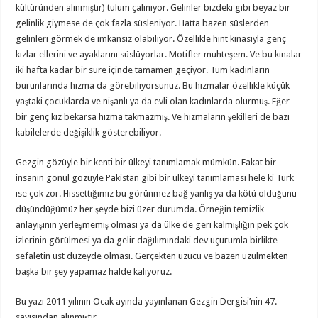
kültüründen alınmıştır) tulum çalınıyor. Gelinler bizdeki gibi beyaz bir
gelinlik giymese de çok fazla süsleniyor. Hatta bazen süslerden
gelinleri görmek de imkansız olabiliyor. Özellikle hint kınasıyla genç
kızlar ellerini ve ayaklarını süslüyorlar. Motifler muhteşem. Ve bu kınalar
iki hafta kadar bir süre içinde tamamen geçiyor. Tüm kadınların
burunlarında hızma da görebiliyorsunuz. Bu hızmalar özellikle küçük
yaştaki çocuklarda ve nişanlı ya da evli olan kadınlarda olurmuş. Eğer
bir genç kız bekarsa hızma takmazmış. Ve hızmaların şekilleri de bazı
kabilelerde değişiklik gösterebiliyor.
Gezgin gözüyle bir kenti bir ülkeyi tanımlamak mümkün. Fakat bir
insanın gönül gözüyle Pakistan gibi bir ülkeyi tanımlaması hele ki Türk
ise çok zor. Hissettiğimiz bu görünmez bağ yanlış ya da kötü olduğunu
düşündüğümüz her şeyde bizi üzer durumda. Örneğin temizlik
anlayışının yerleşmemiş olması ya da ülke de geri kalmışlığın pek çok
izlerinin görülmesi ya da gelir dağılımındaki dev uçurumla birlikte
sefaletin üst düzeyde olması. Gerçekten üzücü ve bazen üzülmekten
başka bir şey yapamaz halde kalıyoruz.
Bu yazı 2011 yılının Ocak ayında yayınlanan Gezgin Dergisi’nin 47.
sayısından alınmıştır.