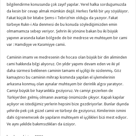
bilgilendirme konusunda çok zayıf yapılar. Yerel halka sorduğumuzda
da kesin bir cevap almak mümkün değil. Herkes farklı bir şey söyülüyor.
Fakat küçük bir kitabe Şems-i Tebrizi’nin olduğu da yazıyor. Fakat
türbeye Rukn-i Ala denmesi de bu konuda söylediğimizden emin
olmamamıza sebep veriyor. Şehrin iki yönüne bakan bu iki büyük
yapının arasında kalan bölgede de bir medrese ve muhteşem bir cami
var : Hamdiyye ve Kasımiyye camii.
Camiinin imamı ve medresenin de hocası olan büyük bir din aliminden
cami hakkında bilgi alıyoruz. On yıldır yapımı devam eden ve iki yıl
daha sürmesi beklenen caminin tamamı el işçiliği ile süslenmiş. Göz
kamaştırıcı bu camiinin mihrap kısmında yapılan el işlemelerinin
arkasına konmuş olan aynalar muhteşem bir derinlik algısı yaratıyor.
Camiyi büyük bir hayranlıkla geziyoruz. Ve camiyi gezerken de
Türkiye’den gelmiş olmanın avantajı önümüzde çıkıyor. Kapalı kapılar
açılıyor ve istediğimiz yerlerin hepsini bize gezdiriyorlar. Bunlar dışında
şehirde pek çok güzel camii ve türbeyi de geziyoruz. Kimilerinin ismini
dahi öğrenemesek de yapıların muhteşem el işçilikleri bizi mest ediyor.
Ve aynı şekilde bakımsızlıkları da üzüyor.