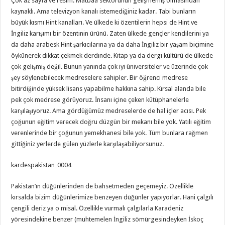
Çok az sayfa ve resim. Matbaa sektörünün gelişmemiş olmasından
kaynaklı. Ama televizyon kanalı istemediğiniz kadar. Tabi bunların
büyük kısmı Hint kanalları. Ve ülkede ki özentilerin hepsi de Hint ve
İngiliz karışımı bir özentinin ürünü. Zaten ülkede gençler kendilerini ya
da daha arabesk Hint şarkıcılarına ya da daha İngiliz bir yaşam biçimine
öykünerek dikkat çekmek derdinde. Kitap ya da dergi kültürü de ülkede
çok gelişmiş değil. Bunun yanında çok iyi üniversiteler ve üzerinde çok
şey söylenebilecek medreselere sahipler. Bir öğrenci medrese
bitirdiğinde yüksek lisans yapabilme hakkına sahip. Kırsal alanda bile
pek çok medrese görüyoruz. İnsanı içine çeken kütüphanelerle
karşılaşıyoruz. Ama gördüğümüz medreselerde de hal içler acısı. Pek
çoğunun eğitim verecek doğru düzgün bir mekanı bile yok. Yatılı eğitim
verenlerinde bir çoğunun yemekhanesi bile yok. Tüm bunlara rağmen
gittiğiniz yerlerde gülen yüzlerle karşılaşabiliyorsunuz.
kardespakistan_0004
Pakistan’ın düğünlerinden de bahsetmeden geçemeyiz. Özellikle
kırsalda bizim düğünlerimize benzeyen düğünler yapıyorlar. Hani çalgılı
çengili deriz ya o misal. Özellikle vurmalı çalgılarla Karadeniz
yöresindekine benzer (muhtemelen İngiliz sömürgesindeyken İskoç