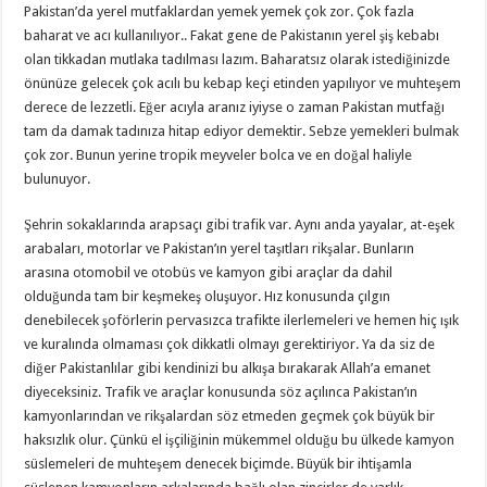
Pakistan’da yerel mutfaklardan yemek yemek çok zor. Çok fazla
baharat ve acı kullanılıyor.. Fakat gene de Pakistanın yerel şiş kebabı
olan tikkadan mutlaka tadılması lazım. Baharatsız olarak istediğinizde
önünüze gelecek çok acılı bu kebap keçi etinden yapılıyor ve muhteşem
derece de lezzetli. Eğer acıyla aranız iyiyse o zaman Pakistan mutfağı
tam da damak tadınıza hitap ediyor demektir. Sebze yemekleri bulmak
çok zor. Bunun yerine tropik meyveler bolca ve en doğal haliyle
bulunuyor.
Şehrin sokaklarında arapsaçı gibi trafik var. Aynı anda yayalar, at-eşek
arabaları, motorlar ve Pakistan’ın yerel taşıtları rikşalar. Bunların
arasına otomobil ve otobüs ve kamyon gibi araçlar da dahil
olduğunda tam bir keşmekeş oluşuyor. Hız konusunda çılgın
denebilecek şoförlerin pervasızca trafikte ilerlemeleri ve hemen hiç ışık
ve kuralında olmaması çok dikkatli olmayı gerektiriyor. Ya da siz de
diğer Pakistanlılar gibi kendinizi bu alkışa bırakarak Allah’a emanet
diyeceksiniz. Trafik ve araçlar konusunda söz açılınca Pakistan’ın
kamyonlarından ve rikşalardan söz etmeden geçmek çok büyük bir
haksızlık olur. Çünkü el işçiliğinin mükemmel olduğu bu ülkede kamyon
süslemeleri de muhteşem denecek biçimde. Büyük bir ihtişamla