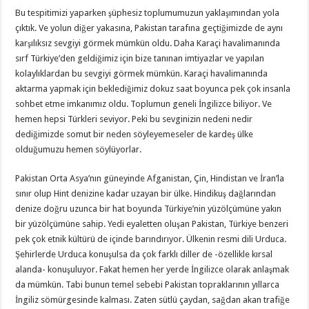
Bu tespitimizi yaparken şüphesiz toplumumuzun yaklaşımından yola
çıktık. Ve yolun diğer yakasına, Pakistan tarafına geçtiğimizde de aynı
karşılıksız sevgiyi görmek mümkün oldu. Daha Karaçi havalimanında
sırf Türkiye’den geldiğimiz için bize tanınan imtiyazlar ve yapılan
kolaylıklardan bu sevgiyi görmek mümkün. Karaçi havalimanında
aktarma yapmak için beklediğimiz dokuz saat boyunca pek çok insanla
sohbet etme imkanımız oldu. Toplumun geneli İngilizce biliyor. Ve
hemen hepsi Türkleri seviyor. Peki bu sevginizin nedeni nedir
dediğimizde somut bir neden söyleyemeseler de kardeş ülke
olduğumuzu hemen söylüyorlar.
Pakistan Orta Asya’nın güneyinde Afganistan, Çin, Hindistan ve İran’la
sınır olup Hint denizine kadar uzayan bir ülke. Hindikuş dağlarından
denize doğru uzunca bir hat boyunda Türkiye’nin yüzölçümüne yakın
bir yüzölçümüne sahip. Yedi eyaletten oluşan Pakistan, Türkiye benzeri
pek çok etnik kültürü de içinde barındırıyor. Ülkenin resmi dili Urduca.
Şehirlerde Urduca konuşulsa da çok farklı diller de -özellikle kırsal
alanda- konuşuluyor. Fakat hemen her yerde İngilizce olarak anlaşmak
da mümkün. Tabi bunun temel sebebi Pakistan topraklarının yıllarca
İngiliz sömürgesinde kalması. Zaten sütlü çaydan, sağdan akan trafiğe