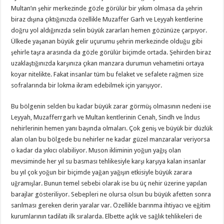
Multan’ın şehir merkezinde gözle görülür bir yıkım olmasa da şehrin
biraz dışına çıktığınızda özellikle Muzaffer Garh ve Leyyah kentlerine
doğru yol aldığınızda selin büyük zararları hemen gözünüze çarpıyor.
Ülkede yaşanan büyük gelir uçurumu şehrin merkezinde olduğu gibi
şehirle taşra arasında da gözle görülür biçimde ortada. Şehirden biraz
uzaklaştığınızda karşınıza çıkan manzara durumun vehametini ortaya
koyar nitelikte. Fakat insanlar tüm bu felaket ve sefalete rağmen size
sofralarında bir lokma ikram edebilmek için yarışıyor.
Bu bölgenin selden bu kadar büyük zarar görmüş olmasının nedeni ise
Leyyah, Muzafferrgarh ve Multan kentlerinin Cenah, Sindh ve İndus
nehirlerinin hemen yanı başında olmaları. Çok geniş ve büyük bir düzlük
alan olan bu bölgede bu nehirler ne kadar güzel manzaralar veriyorsa
o kadar da yıkıcı olabiliyor. Muson ikliminin yoğun yağış olan
mevsiminde her yıl su basması tehlikesiyle karşı karşıya kalan insanlar
bu yıl çok yoğun bir biçimde yağan yağışın etkisiyle büyük zarara
uğramışlar. Bunun temel sebebi olarak ise bu üç nehir üzerine yapılan
barajlar gösteriliyor. Sebepleri ne olursa olsun bu büyük afetten sonra
sarılması gereken derin yaralar var. Özellikle barınma ihtiyacı ve eğitim
kurumlarının tadilatı ilk sıralarda. Elbette açlık ve sağlık tehlikeleri de