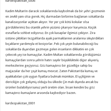
kardespakistan_0006
Kadim Multan’ın daracık sokaklarında kaybolmak da bir şehri gezmenin
en zevkli yanı olsa gerek. Hiç durmadan birbirine bağlanan sokaklarda
kanalizasyonlar açıktan akıyor. Yer yer çok kötü kokular olsa
gördüklerimiz bu otantik şehrin yüzünü çıkarıyor karşımıza. Küçük
esnaflarla sohbet ediyoruz. En çok kasaplar ilgimizi çekiyor. Zira
üstüne çıktıkları tezgahlarda ayak parmaklarının aralarına sıkıştırdıkları
bıçakların yardımıyla et kesiyorlar. Pek çok şeyin bulunabileceği bu
sokaklarda dışarıdan gezmeye gelen insanların dikkatini en çok
çekecek şey ise kumaşçılar. Kadim Multan sokaklarında gördüğümüz
kumaşçılardan sonra şehrin hatırı sayılır büyüklükteki diğer alışveriş
merkezlerine geçiyoruz. Göz kamaştırıcı bir güzelliğe sahip bu
mağazalar da her çeşit kumaş mevcut. Zaten Pakistan’da kumaş ve
ayakkabıları çok uygun fiyatlara bulmak mümkün. El işçiliğinin ve
dericiliğin çok gelişmiş olduğu bu ülkede Çin malı dışında ancak bu
ürünleri bulabiliyorsunuz yerli üretim olan. İnsan kendini bu göz
kamaştırıcı kumaşların arasında kaybediyor bazen.
kardespakistan_0001