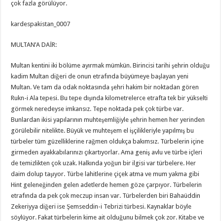
çok fazla görülüyor.
kardespakistan_0007
MULTAN’A DAİR:
Multan kentini iki bölüme ayırmak mümkün. Birincisi tarihi şehrin olduğu
kadim Multan diğeri de onun etrafında büyümeye başlayan yeni
Multan. Ve tam da odak noktasında şehri hakim bir noktadan gören
Rukn-i Ala tepesi. Bu tepe dışında kilometrelerce etrafta tek bir yükselti
görmek neredeyse imkansız. Tepe noktada pek çok türbe var.
Bunlardan ikisi yapılarının muhteşemliğiyle şehrin hemen her yerinden
görülebilir nitelikte. Büyük ve muhteşem el işçilikleriyle yapılmış bu
türbeler tüm güzelliklerine rağmen oldukça bakımsız. Türbelerin içine
girmeden ayakkabılarınızı çıkartıyorlar. Ama geniş avlu ve türbe içleri
de temizlikten çok uzak. Halkında yoğun bir ilgisi var türbelere. Her
daim dolup taşıyor. Türbe lahitlerine çiçek atma ve mum yakma gibi
Hint geleneğinden gelen adetlerde hemen göze çarpıyor. Türbelerin
etrafında da pek çok meczup insan var. Türbelerden biri Bahaüddin
Zekeriyya diğeri ise Şemseddin-i Tebrizi türbesi. Kaynaklar böyle
söylüyor. Fakat türbelerin kime ait olduğunu bilmek çok zor. Kitabe ve