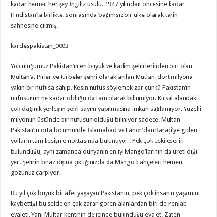
kadar hemen her şey İngiliz usulü. 1947 yılından öncesine kadar
Hindistan’la birlikte. Sonrasında bağımsız bir ülke olarak tarih
sahnesine çıkmış.
kardespakistan_0003
Yolculuğumuz Pakistan’ın en büyük ve kadim şehirlerinden biri olan
Multan’a. Pirler ve türbeler şehri olarak anılan Mutlan, dört milyona
yakın bir nüfusa sahip. Kesin nüfus söylemek zor çünkü Pakistan’ın
nüfusunun ne kadar olduğu da tam olarak bilinmiyor. Kırsal alandaki
çok dağınık yerleşim şekli sayım yapılmasına imkan sağlamıyor. Yüzelli
milyonun üstünde bir nüfusun olduğu biliniyor sadece. Multan
Pakistan’ın orta bölümünde İslamabad ve Lahor’dan Karaçi’ye giden
yolların tam kesişme noktasında bulunuyor . Pek çok eski eserin
bulunduğu, aynı zamanda dünyanın en iyi Mango’larının da üretildiği
yer. Şehrin biraz dışına çıktığınızda da Mango bahçeleri hemen
gözünüz çarpıyor.
Bu yıl çok büyük bir afet yaşayan Pakistan’ın, pek çok insanın yaşamını
kaybettiği bu selde en çok zarar gören alanlardan biri de Penjab
eyaleti. Yani Multan kentinin de içinde bulunduğu eyalet. Zaten