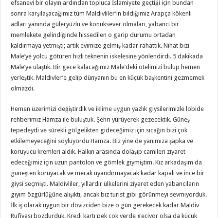
efsanevi bir olayın ardından topluca İslamiyete geçtiği için bundan
sonra karşılaşacağımız tüm Maldivliler’in bildiğimiz Arapça kökenli
adları yanında güleryüzlü ve konuksever olmaları, yabancı bir
memlekete gelindiğinde hissedilen o garip durumu ortadan
kaldırmaya yetmişti; artık evimize gelmiş kadar rahattık. Nihat bizi
Male’ye yolcu götüren hızlı teknenin iskelesine yönlendirdi. 5 dakikada
Male’ye ulaştık. Bir gece kalacağımız Male’deki otelimizi bulup hemen
yerleştik. Maldivler’e gelip dünyanın bu en küçük başkentini gezmemek
olmazdı.
Hemen üzerimizi değiştirdik ve iklime uygun yazlık giysilerimizle lobide
rehberimiz Hamza ile buluştuk. Şehri yürüyerek gezecektik. Güneş
tepedeydi ve sürekli gölgelikten gideceğimiz için sıcağın bizi çok
etkilemeyeceğini söylüyordu Hamza. Biz yine de yanımıza şapka ve
koruyucu kremleri aldık. Halkın arasında dolaşıp camileri ziyaret
edeceğimiz için uzun pantolon ve gömlek giymiştim. Kız arkadaşım da
güneşten koruyacak ve merak uyandırmayacak kadar kapalı ve ince bir
giysi seçmişti. Maldivliler, yıllardır ülkelerini ziyaret eden yabancıların
giyim özgürlüğüne alışıktı, ancak biz turist gibi görünmeyi sevmiyorduk.
İlk iş olarak uygun bir dövizciden bize o gün gerekecek kadar Maldiv
Rufiyası bozdurduk. Kredi kartı pek çok yerde geçiyor olsa da küçük