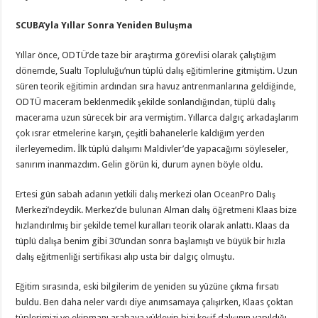
SCUBA’yla Yıllar Sonra Yeniden Buluşma
Yıllar önce, ODTÜ’de taze bir araştırma görevlisi olarak çalıştığım
dönemde, Sualtı Topluluğu’nun tüplü dalış eğitimlerine gitmiştim. Uzun
süren teorik eğitimin ardından sıra havuz antrenmanlarına geldiğinde,
ODTÜ maceram beklenmedik şekilde sonlandığından, tüplü dalış
macerama uzun sürecek bir ara vermiştim. Yıllarca dalgıç arkadaşlarım
çok ısrar etmelerine karşın, çeşitli bahanelerle kaldığım yerden
ilerleyemedim. İlk tüplü dalışımı Maldivler’de yapacağımı söyleseler,
sanırım inanmazdım. Gelin görün ki, durum aynen böyle oldu.
Ertesi gün sabah adanın yetkili dalış merkezi olan OceanPro Dalış
Merkezi’ndeydik. Merkez’de bulunan Alman dalış öğretmeni Klaas bize
hızlandırılmış bir şekilde temel kuralları teorik olarak anlattı. Klaas da
tüplü dalışa benim gibi 30’undan sonra başlamıştı ve büyük bir hızla
dalış eğitmenliği sertifikası alıp usta bir dalgıç olmuştu.
Eğitim sırasında, eski bilgilerim de yeniden su yüzüne çıkma fırsatı
buldu. Ben daha neler vardı diye anımsamaya çalışırken, Klaas çoktan
tüplerimizi ve ekipmanı arabaya yükleyip bizi keşif dalışının yapıldığı