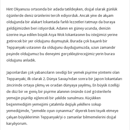
Hint Okyanusu ortasında bir adada tatildeyken, doğal olarak günlük
öğünlerde deniz ürünlerini tercih ediyorduk. Ancak yine de akşam
olduğunda bir alakart lokantada farklı lezzetleri tatmayı da buraya
geldiğimizden beri istiyorduk. Adanın en güney ucunda, denizin
üzerine inşa edilen büyük Asya Wok lokantasının bu isteğimizi yerine
getirecek bir yer olduğunu duymuştuk. Burada çok başarılı bir
Teppanyaki ustasının da olduğunu duyduğumuzda, uzun zamandır
peşinde olduğumuz bu deneyimi gerçekleştireceğimiz yerin burası
olduğunu anladık.
Japonlardan çok yabancıların sevdiği bir yemek pişirme yöntemi olan
Teppanyaki, ilk olarak 2. Dünya Savaşı’ndan sonra bir Japon lokantaları
zincirinde ortaya çıkmış ve oradan dünyaya yayılmış. En büyük özelliği
de düz bir ve geniş bir pişirme alanının önünde özel gösterilerle
yemeğin pişirilip eğlenceli bir şekilde sunulması. Küçükken
beğenmediğim yemeğimi çatalımla değişik şekillere sokup
yemediğimde, “yemekle oyun oynanmaz” diyerek beni teşvik etmeye
çalışan büyüklerimin Teppanyaki’yi o zamanlar bilmemelerini doğal
karşılıyorum.