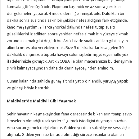
kumsala götürmüştü bile. Ekipmanı kuşandık ve az sonra gereken
dengelemeleri yaparak 4 metre derinliğe inmiştik bile. Daldıktan bir
dakika sonra sualtında sakin bir şekilde nefes aldığımı fark ettiğimde,
kendime şaşırdım. Yıllarca şnorkel dalışında nefesi tutup sualtı
güzelliklerini izledikten sonra yeniden nefes almak için yüzeye çıkmak
zorunda kalmak gibi değildi bu. Artık biz de sualtı canlıları gibi, suyun
altında nefes alıp verebiliyorduk. Bize 5 dakika kadar kısa gelen 30
dakikalık dalışımızda tüpteki havayı solumuş bitirmiş yüzeye mutlu yüz
ifadelerimizle çıkmıştık. Artık SCUBA ile olan maceramızın bu deneyimle
sınırlı kalmayacağından daha da derinleşeceğinden emindim.
Günün kalanında sahilde güneş altında yatıp dinlendik, yürüyüş yaptık
ve güneşi böyle batırdık.
Maldivler’de Maldivli Gibi Yaşamak
Şehir hayatının keşmekeşinden fena derecesinde bıkanların “satıp savıp
kimselerin olmadığı uzak yerlere” gitmek istediğini duymuşsunuzdur.
Ama sorun gitmek değil elbette. Gidilen yerde o sakinliğe ve sessizliğe
alışmak. Gidilen yer ıssız bir ada olmadığı sürece insanlarla olan en