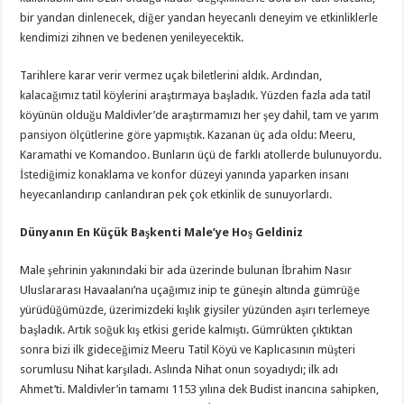
bir yandan dinlenecek, diğer yandan heyecanlı deneyim ve etkinliklerle
kendimizi zihnen ve bedenen yenileyecektik.
Tarihlere karar verir vermez uçak biletlerini aldık. Ardından,
kalacağımız tatil köylerini araştırmaya başladık. Yüzden fazla ada tatil
köyünün olduğu Maldivler’de araştırmamızı her şey dahil, tam ve yarım
pansiyon ölçütlerine göre yapmıştık. Kazanan üç ada oldu: Meeru,
Karamathi ve Komandoo. Bunların üçü de farklı atollerde bulunuyordu.
İstediğimiz konaklama ve konfor düzeyi yanında yaparken insanı
heyecanlandırıp canlandıran pek çok etkinlik de sunuyorlardı.
Dünyanın En Küçük Başkenti Male’ye Hoş Geldiniz
Male şehrinin yakınındaki bir ada üzerinde bulunan İbrahim Nasır
Uluslararası Havaalanı’na uçağımız inip te güneşin altında gümrüğe
yürüdüğümüzde, üzerimizdeki kışlık giysiler yüzünden aşırı terlemeye
başladık. Artık soğuk kış etkisi geride kalmıştı. Gümrükten çıktıktan
sonra bizi ilk gideceğimiz Meeru Tatil Köyü ve Kaplıcasının müşteri
sorumlusu Nihat karşıladı. Aslında Nihat onun soyadıydı; ilk adı
Ahmet’ti. Maldivler’in tamamı 1153 yılına dek Budist inancına sahipken,