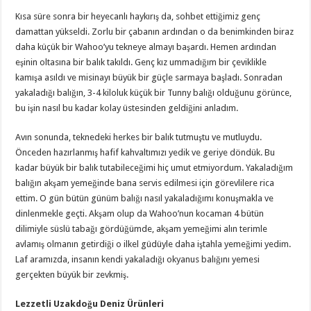
Kısa süre sonra bir heyecanlı haykırış da, sohbet ettiğimiz genç
damattan yükseldi. Zorlu bir çabanın ardından o da benimkinden biraz
daha küçük bir Wahoo’yu tekneye almayı başardı. Hemen ardından
eşinin oltasına bir balık takıldı. Genç kız ummadığım bir çeviklikle
kamışa asıldı ve misinayı büyük bir güçle sarmaya başladı. Sonradan
yakaladığı balığın, 3-4 kiloluk küçük bir Tunny balığı olduğunu görünce,
bu işin nasıl bu kadar kolay üstesinden geldiğini anladım.
Avın sonunda, teknedeki herkes bir balık tutmuştu ve mutluydu.
Önceden hazırlanmış hafif kahvaltımızı yedik ve geriye döndük. Bu
kadar büyük bir balık tutabileceğimi hiç umut etmiyordum. Yakaladığım
balığın akşam yemeğinde bana servis edilmesi için görevlilere rica
ettim. O gün bütün günüm balığı nasıl yakaladığımı konuşmakla ve
dinlenmekle geçti. Akşam olup da Wahoo’nun kocaman 4 bütün
dilimiyle süslü tabağı gördüğümde, akşam yemeğimi alın terimle
avlamış olmanın getirdiği o ilkel güdüyle daha iştahla yemeğimi yedim.
Laf aramızda, insanın kendi yakaladığı okyanus balığını yemesi
gerçekten büyük bir zevkmiş.
Lezzetli Uzakdoğu Deniz Ürünleri