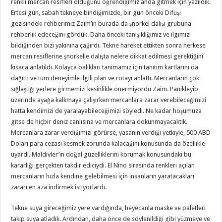
renkli mercan resifleri olduğunu öğrendiğimiz anda gitmek için yazıldık.
Ertesi gün, sabah tekneye bindiğimizde, bir gün önceki Difuşi
gezisindeki rehberimiz Zaim’in burada da şnorkel dalışı grubuna
rehberlik edeceğini gördük. Daha önceki tanışıklığımız ve ilgimizi
bildiğinden bizi yakınına çağırdı. Tekne hareket ettikten sonra herkese
mercan resiflerine şnorkelle dalışta nelere dikkat edilmesi gerektiğini
kısaca anlatıldı. Kolayca balıkları tanımamız için tanıtım kartlarını da
dağıttı ve tüm deneyimle ilgili plan ve rotayı anlattı. Mercanların çok
sığlaştığı yerlere girmemizi kesinlikle önermiyordu Zaim. Panikleyip
üzerinde ayağa kalkmaya çalışırken mercanlara zarar verebileceğimizi
hatta kendimizi de yaralayabileceğimizi söyledi. Ne kadar hoşumuza
gitse de hiçbir deniz canlısına ve mercanlara dokunmayacaktık.
Mercanlara zarar verdiğimizi görürse, yasanın verdiği yetkiyle, 500 ABD
Doları para cezası kesmek zorunda kalacağını konusunda da özellikle
uyardı. Maldivler’in doğal güzelliklerini korumak konusundaki bu
kararlığı gerçekten takdir ediciydi. El Nino sırasında renkleri açılan
mercanların hızla kendine gelebilmesi için insanların yaratacakları
zararı en aza indirmek istiyorlardı.
Tekne suya gireceğimiz yere vardığında, heyecanla maske ve paletleri
takıp suya atladık. Ardından, daha önce de söylenildiği gibi yüzmeye ve