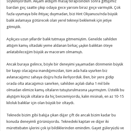
söyleniyordum. Akşam aldığım masaj terapisinden sonra gittiğimiz
bardan geç saatte çıkıp odaya gece yarısını biraz geçe varmıştık. Çok
fazla uyumaya bile ihtiyaç duymadan, bizi Hint Okyanusu’nda büyük
balık avlamaya götürecek olan yerel tekneyi beklemek için jetiye
gitmiştik.
Açıkçası uzun yıllardır balık tutmaya gitmemiştim. Genelde sahilden
attığım kamış oltadaki yeme aldanan birkaç şaşkın balıktan öteye
anlatabileceğim büyük av maceram olmamıştı.
Ancak buraya gelince, böyle bir deneyimi yaşamadan dönmenin büyük
bir kayıp olacağına inandığımızdan, tüm ada hala uyurken biz
avlanacağımız sahaya doğru hızla ilerliyorduk. Ben, bir yere gidip
orada olta atacağımızı sanırken, sahilden açılalı daha 1 mil bile
olmadan elimize kamış oltaların tutuşturulmasına şaşırmıştım. Üstelik bu
alıştığım küçük oltalara da hiç benzemiyordu, kalın misinalı, en az 10-15
kiloluk balıklar için olan büyük bir oltaydı.
Teknede bizim gibi balığa çıkan diğer çift de ancak bizim kadar bu
konuda deneyimli görünüyordu. Teknedeki kaptan ve diğer iki
mürettebatın işlerini çok iyi bildiklerinden emindim. Gayet güleryüzlü ve