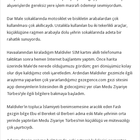
alışverişlerde gereksiz yere işlem masrafı ödemeyi sevmiyordum.
Dar Male sokaklarında motosiklet ve bisikletin arabalardan çok
kullanılması çok akıllıcaydı. Ustalıkla kullanılan bu iki tekerlikli araçlar,
küçüklüğüne rağmen arabayla dolu şehrin sokaklarında adeta bir
rahatlık sunuyordu.
Havaalanından kiraladığım Maldivler SIM kartını akıllı telefonuma
taktıktan sonra hemen Internet bağlantımı yaptım. Önce harita
üzerinde Male’de nerede olduğumuzu gördüm; geri dönüşümüz kolay
olur diye kaldığımız oteli işaretledim. Ardından Maldivler gezimizle ilgili
araştırma yaparken çok yararlandığımız gezegence.com gezi sitesini
açıp deneyimlerin listesinden ilk gideceğimiz yer olan Medu Ziyariye
Türbesi’yle ilgili bilgilere bakmaya başladım.
Maldivler’in topluca İslamiyeti benimsemesine aracılık eden Faslı
gezgin bilge Ebu el Bereket-ül Berberi adına eski Male şehrinin orta
yerinde yaptırılan Medu Ziyariye Türbesi’nin küçüklüğü ve mütevazılığı
çok şaşırtıcıydı.