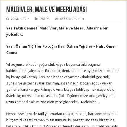
Maldivler, Male ve Meeru Adası
20 Mart 2014
DÜNYA
638 Görünümler
Yaz Tatili Cenneti Maldivler, Male ve Meeru Adası’na bir
yolculuk.
Yazı: Özhan Yiğitler Fotoğraflar: Özhan Yiğitler – Halit Ömer
Camcı
Yıl boyunca o kadar yoğunduk ki, yaz boyunca bile başımızı
kaldırmadan çalışmıştık. Bir baktık, denize bir kere ayağımızı sokmadan
kış kapıyı çalıvermiş. Koskoca bahar ve yaz mevsimlerini geçirmiş,
güneşli ve güzel havaları kaçırmış, insanın içini boğan soğuk ve karlı
günlerle karşı karşıya kalmıştık. Ama biz yaz tatili yapmak istiyorduk;
üstelik kış mevsiminin ortasında. Çok düşünmemize bile gerek yoktu;
uzun zamandır aklımızda olan yere gidecektik: Maldivler…
Neredeyse üç yıldır tatil yapmadan çalıştığımızdan, harcanmamış tatil
bütçemizi ve tatil zamanımızın tümünü bu yaz tatilinde tek bir tatilde
kullanabilirdik. Uzun olduğu kadar değişikliklerle dolu bir tatil olacaktı;