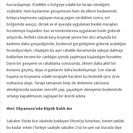
hassaslaşmıştı. Özellikle o bölgeye odaklı bir terapi istediğimi
söyledim. Hem kaslarımın gevşemesini hem de ellerin bedenimde
kolayca kaymasını sağlayan masaj yağını sürdükten sonra, sırt
bölgemde avuçiçi, dirsek ve el ayasıyla uygulanan baskılı masajları
hissetmeye başladım. Kas ve tendonlarıma uygulanan baskı giderek
artıyordu. Refleks olarak karşı koymak yerine her doz artışında bir
kademe daha gevşediğimde, bedensel gerginliğimin giderek azaldığını
hissediyordum. Ulaştığım bu aşırı rahatlık durumunda uykuya dalmayı
beklerken tersine bir canlılığın içimde yayılmaya başladığını hissettim.
Derin bir gevşeme ve rahatlama sonucunda, zihnim daha aktif bir
konuma geçmiş, duyu organlarım daha keskinleşmişti. Son olarak
başıma ve boynuma odaklı terapiyle beraber bu keskinlik iyice zirve
noktasına ulaştı. Terapi tamamen bitip de dinlenme salonuna
alındığımızda sunulan zencefil çayı, yaşadığım deneyimin bedenimde
sırlanıp kapatılmasını sağlayan bir iksirdi adeta.
Hint Okyanusu’nda Büyük Balık Avı
Sabahın 5’inde bizi iskelede bekleyen Dhoni’ye binerken, benim tatilde
bu kadar erken (Türkiye saatiyle sabahın 2’si) ne işim var burada diye