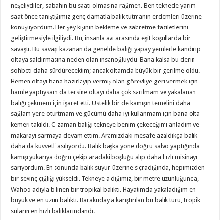
neşeliydiler, sabahın bu saati olmasına rağmen. Ben teknede yarım
saat önce tanıştığımız genç damatla balık tutmanın erdemleri üzerine
konuşuyordum. Her şey kişinin bekleme ve sabretme faziletlerini
geliştirmesiyle ilgiliydi. Bu, insanla avı arasında eşit koşullarda bir
savaştı. Bu savaşı kazanan da genelde balığı yapay yemlerle kandırıp
oltaya saldırmasına neden olan insanoğluydu. Bana kalsa bu derin
sohbeti daha sürdürecektim; ancak oltamda büyük bir gerilme oldu.
Hemen oltayı bana hazırlayıp vermiş olan görevliye geri vermek için
hamle yaptıysam da tersine oltayı daha çok sarılmam ve yakalanan
balığı çekmem için işaret etti. Üstelik bir de kamışın temelini daha
sağlam yere oturtmam ve gücümü daha iyi kullanmam için bana olta
kemeri takıldı. O zaman balığı tekneye benim çekeceğimi anladım ve
makarayı sarmaya devam ettim. Aramızdaki mesafe azaldıkça balık
daha da kuvvetli asılıyordu. Balık başka yöne doğru salvo yaptığında
kamışı yukarıya doğru çekip aradaki boşluğu alıp daha hızlı misinayı
sarıyordum. En sonunda balık suyun üzerine sıçradığında, hepimizden
bir sevinç çığlığı yükseldi. Tekneye aldığımız, bir metre uzunluğunda,
Wahoo adıyla bilinen bir tropikal balıktı. Hayatımda yakaladığım en
büyük ve en uzun balıktı. Barakudayla karıştırılan bu balık türü, tropik
suların en hızlı balıklarındandı.