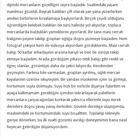
dipteki mercanların güzelliğini seyre başladık. Sualtındaki yaşam
inanılmaz güzeldi. Bayrak balıkları çift olarak yan yana yüzerlerken
aniden birbirlerini kovalamaya başlıyorlardı. Birçok çeşidi olduğunu
öğrendiğim kelebek balıkları da sürü halinde yol alıyorlar, topluca
mercanlarda buldukları yemeklerini yiyorlardı. Bir tane mavi cerrah
balığının peşine takılıp gruptan sığlığa doğru yüzmeye başladım. Hem
fotoğraf çekiyor hem de videoya alıyordum gördüklerimi. Mavi cerrah
balığı 50 kadar arkadaşının arasına karıştı ve ben de sürüyü takip
etmeye başladım. Arada gördüğüm pikaso tetik balığı gibi renkli ve
ilginç olanlar, görüntüyü daha da çekici kılıyordu. Kendimden
geçmiştim. Farkına bile varmadan, gruptan ayrılmış, sığlık mercan
kayalarının üzerine sıkışmıştım. Bir yandan maskemin içine su girmişti,
hortumum suyla dolmuştu. Suyu hızlı bir nefesle dışarıya fışkırttım ve
ayağa kalkmamam gerektiğini içimden tekrarlayarak paletlerin
mercanlara çarpacağından korkarak yalnızca ellerimle suyu iterek
derinlere doğru yavaş yavaş ilerledim. Güvenli derinliğe ulaştığımda,
maskemdeki ve hortumumdaki suyu boşalttım. Toplanıp tekneyle
geriye dönerken, bu ilk sualtı görüntü avcılığı deneyimimin bana nasıl
heyecan getirdiğini düşünüyordum.