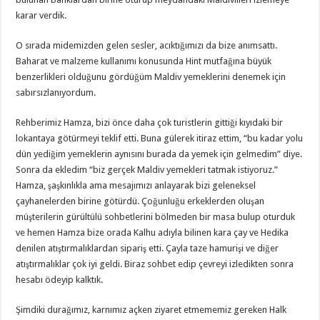
karar verdik.
O sırada midemizden gelen sesler, acıktığımızı da bize anımsattı.
Baharat ve malzeme kullanımı konusunda Hint mutfağına büyük
benzerlikleri olduğunu gördüğüm Maldiv yemeklerini denemek için
sabırsızlanıyordum.
Rehberimiz Hamza, bizi önce daha çok turistlerin gittiği kıyıdaki bir
lokantaya götürmeyi teklif etti. Buna gülerek itiraz ettim, “bu kadar yolu
dün yediğim yemeklerin aynısını burada da yemek için gelmedim” diye.
Sonra da ekledim “biz gerçek Maldiv yemekleri tatmak istiyoruz.”
Hamza, şaşkınlıkla ama mesajımızı anlayarak bizi geleneksel
çayhanelerden birine götürdü. Çoğunluğu erkeklerden oluşan
müşterilerin gürültülü sohbetlerini bölmeden bir masa bulup oturduk
ve hemen Hamza bize orada Kalhu adıyla bilinen kara çay ve Hedika
denilen atıştırmalıklardan sipariş etti. Çayla taze hamurişi ve diğer
atıştırmalıklar çok iyi geldi. Biraz sohbet edip çevreyi izledikten sonra
hesabı ödeyip kalktık.
Şimdiki durağımız, karnımız açken ziyaret etmememiz gereken Halk