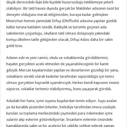
düşük derecedeki ilişki bile kişideki huzursuzluğu tetiklemeye yeterli
olabiliyor. Bir tatil havası dışında gerçek bir Maldivler adasının nasıl bir
deneyim olduğunu merak ettiğimizden, buraya kadar gelmişken
Meeru’nun hemen yanındaki Difuşi (Dhiffushi) adasına yapılan günlük
kültür turuna katılalım istedik. Balıkçılık ve turizmle geçinen ada
sakinlerinin çoğunluğu, okulların tatil olması dolayısıyla yakındaki
komşu ülkelere tatile gittiğinden olacak, Difuşi Adası daha bir sakin
geldi bize.
Adanın eski ve yeni camisi, okulu ve sokaklarında gördüklerimiz,
hayatın gerçekten acele etmeden de yaşanabileceğinin bir kanıtı
gibiydi. Mercan kayalarından yapılan ev duvarlarının güzelliği bir yana,
sokakların sürekli olarak kadınlar tarafından süpürüldüğü için temiz
olması gerçekten hayranlık uyandırıcıydı. Herkes kendi kapısının önünü
süpürse, sokaklar tertemiz olabiliyormuş, bunu yaşayarak gördük.
Adadaki her hane, içme suyunu kuyulardan temin ediyor. Suyu azalan
ya da kuraklık yüzünden bitenler, belediye tarafından imece usulüyle
kurulan su toplama merkezindeki çeşmeden para ödemeden içme
sularını alıp evlerine götürebiliyorlar. İnsanların evlerinin önündeki
hamaklarında sakin ve hiç acelesiz bir şekilde sohbet ederek zaman