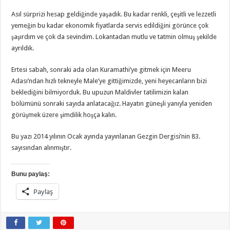
Asıl sürprizi hesap geldiğinde yaşadık. Bu kadar renkli, çeşitli ve lezzetli
yemeğin bu kadar ekonomik fiyatlarda servis edildiğini görünce çok
şaşırdım ve çok da sevindim. Lokantadan mutlu ve tatmin olmuş şekilde
ayrıldık.
Ertesi sabah, sonraki ada olan Kuramathi’ye gitmek için Meeru
Adası’ndan hızlı tekneyle Male’ye gittiğimizde, yeni heyecanların bizi
beklediğini bilmiyorduk. Bu upuzun Maldivler tatilimizin kalan
bölümünü sonraki sayıda anlatacağız. Hayatın güneşli yanıyla yeniden
görüşmek üzere şimdilik hoşça kalın.
Bu yazı 2014 yılının Ocak ayında yayınlanan Gezgin Dergisi’nin 83.
sayısından alınmıştır.
Bunu paylaş:
Paylaş