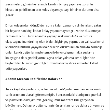
geçirmeleri, günün her anında kendini bir şey yapmaya zorunlu
hisseden şehirli insanların kolay alışamayacağı bir zihin durumu olsa
gerek.
Difuşi Adası’ndan döndükten sonra kalan zamanda dinlenirken, sakin
bir hayatın sanıldığı kadar kolay yaşanamayacağı üzerine düşünmeye
zamanım oldu. Durmadan bir şey yaparak mutluluğa ve huzura
ulaşacağına inandırılmış olan bizler, hiçbir şey yapmadan yalnızca kendi
içlerindeki huzuru yaşayan Maldivlilerin durumunu anlamakta zorlanıp
onları kendi değerlerimizle tembellikle ve çalışmamakla suçlama
kolaylığına da sığınabiliyoruz. Oysa onlar yalnızca kendi içlerinde
keşfettikleri huzurun getirdiği o zihin halini hiç itiraz etmeden kabul
edip yaşıyorlar.
Adanın Mercan Resiflerine Dalarken
Tüple keşif dalışında su çok berrak olmadığından mercanları ve sualtı
canlılarını tam olarak görememiştik. Sonrasında kiraladığımız şnorkel
ve paletlerle daldığımızda gördüğümüz manzara bizi gerçekten
büyülemişti. Dahası olduğunu, lagünün sınırları içinde daha görkemli ve