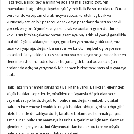
Pazarıydı. Balıkçı teknelerinin ve adalara mal getirip götüren
mavnaların bağlı olduğu kıyıdan yürüyerek Halk Pazarı’na ulaştık. Burası
perakende ve toptan olarak meyve sebze, kurutulmuş balık ve
kuruyemiş satılan bir pazardı. Ancak Asya pazarlarında satılan renkli
yiyecekleri gördüğümüzde, yutkunarak ve bunların genzi dolduran
kokularını içimize çekerek pazarı gezmeye başladık. Alışverişi genellikle
tatil dönüşüne sakladığımız için, giderken yanımızda götüreceğimiz
taze köri yaprağı, değişik baharatlar ve kurutulmuş balık gibi yöresel
lezzetleri listeye ekledik. O sırada puroya benzeyen ve görünce hemen
denemek istedim. Tadı o kadar hoşuma gitti ki tatil boyunca öğün
aralarında açlığımı yatıştırmak için hemen birkaç tane satın alıp çantaya
attık.
Halk Pazarı’nın hemen karşısında Balıkhane vardı. Balıkçılar, ellerindeki
küçük balıkları sepetlerde, büyükleri de fayansla döşeli olan yere
yayarak satıyorlardı. Büyük ton balıklarını, değişik renkteki tropikal
balıkları incelemeye koyulduk. Büyük balıklar olduğu gibi satıldığı gibi
fileto halinde de satılıyordu. İç taraftaki bölümdeki hummalı çalışma,
satın alınan balıkların yenmeye hazır hale getirilmesi için temizlenmesi
işlemlerini içeriyordu. Hint Okyanusu’ndan tutulan bu taze ve büyük
balıkları görmek, iştahımızı daha da kabarttı.