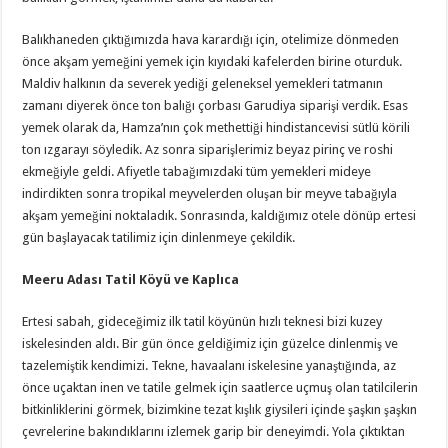
Balıkhaneden çıktığımızda hava karardığı için, otelimize dönmeden
önce akşam yemeğini yemek için kıyıdaki kafelerden birine oturduk.
Maldiv halkının da severek yediği geleneksel yemekleri tatmanın
zamanı diyerek önce ton balığı çorbası Garudiya siparişi verdik. Esas
yemek olarak da, Hamza’nın çok methettiği hindistancevisi sütlü körili
ton ızgarayı söyledik. Az sonra siparişlerimiz beyaz pirinç ve roshi
ekmeğiyle geldi. Afiyetle tabağımızdaki tüm yemekleri mideye
indirdikten sonra tropikal meyvelerden oluşan bir meyve tabağıyla
akşam yemeğini noktaladık. Sonrasında, kaldığımız otele dönüp ertesi
gün başlayacak tatilimiz için dinlenmeye çekildik.
Meeru Adası Tatil Köyü ve Kaplıca
Ertesi sabah, gideceğimiz ilk tatil köyünün hızlı teknesi bizi kuzey
iskelesinden aldı. Bir gün önce geldiğimiz için güzelce dinlenmiş ve
tazelemiştik kendimizi. Tekne, havaalanı iskelesine yanaştığında, az
önce uçaktan inen ve tatile gelmek için saatlerce uçmuş olan tatilcilerin
bitkinliklerini görmek, bizimkine tezat kışlık giysileri içinde şaşkın şaşkın
çevrelerine bakındıklarını izlemek garip bir deneyimdi. Yola çıktıktan