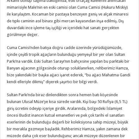
Arkamı dönüp sağıma baktığımda, eski ortaçağ kulelerini anımsatan
mimarisiyle Male’nin en eski camisi olan Cuma Camisi (Hukuru Miskiy)
ile karşılaştım. Kocaman bir pastaya benzeyen geniş ve alçak minaresi
de tıpkı caminin asıl binası gibi mercan kayasından inşa edilmiş. Dış
duvardaki ince işleme taş işçiliği ve içerideki hat sanatı gerçekten
görülmeye değer.
Cuma Camisi’nden batıya doğru cadde üzerinde yürüdüğümüzde,
içinde çeşitli tropik ağaçların bulunduğu yemyeşil bir yer olan Sultan
Parkı’na vardık. Eski Sultan Sarayı’nın bahçesine yapılan bu parktaki bir
Banyan ağacının gölgesinde oturup soluklanırken, rehberimiz Hamza,
bize yakındaki bir başka ağacı işaret ederek, “bu ağacı Mahatma Gandi
kendi elleriyle dikmiş” diyerek şaşırtıcı bir bilgi verdi.
Sultan Parkı’nda biraz dinlendikten sonra hemen batı köşesinde
bulunan Ulusal Müze’ye kısa sürede vardık. Kişi başı 50 Rufiya (6,5 TL)
giriş ücretini ödeyip içeriye girdik. Aralarında, bölgedeki İslamiyet
öncesi Budist inancın kutsal emanetleri ve pek çok tarihi el sanatları
eserlerinin de bulunduğu değerli bir koleksiyona sahip müzeyi, büyük
bir merakla gezmeye başladık. Rehberimiz Hamza, yakın zamana dek
müzede daha çok eser bulunduğunu; ancak müzeye düzenlenen bir