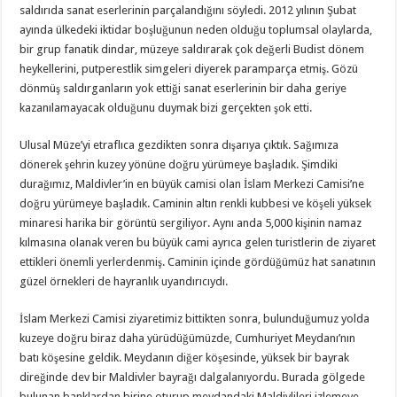
saldırıda sanat eserlerinin parçalandığını söyledi. 2012 yılının Şubat
ayında ülkedeki iktidar boşluğunun neden olduğu toplumsal olaylarda,
bir grup fanatik dindar, müzeye saldırarak çok değerli Budist dönem
heykellerini, putperestlik simgeleri diyerek paramparça etmiş. Gözü
dönmüş saldırganların yok ettiği sanat eserlerinin bir daha geriye
kazanılamayacak olduğunu duymak bizi gerçekten şok etti.
Ulusal Müze’yi etraflıca gezdikten sonra dışarıya çıktık. Sağımıza
dönerek şehrin kuzey yönüne doğru yürümeye başladık. Şimdiki
durağımız, Maldivler’in en büyük camisi olan İslam Merkezi Camisi’ne
doğru yürümeye başladık. Caminin altın renkli kubbesi ve köşeli yüksek
minaresi harika bir görüntü sergiliyor. Aynı anda 5,000 kişinin namaz
kılmasına olanak veren bu büyük cami ayrıca gelen turistlerin de ziyaret
ettikleri önemli yerlerdenmiş. Caminin içinde gördüğümüz hat sanatının
güzel örnekleri de hayranlık uyandırıcıydı.
İslam Merkezi Camisi ziyaretimiz bittikten sonra, bulunduğumuz yolda
kuzeye doğru biraz daha yürüdüğümüzde, Cumhuriyet Meydanı’nın
batı köşesine geldik. Meydanın diğer köşesinde, yüksek bir bayrak
direğinde dev bir Maldivler bayrağı dalgalanıyordu. Burada gölgede
bulunan banklardan birine oturup meydandaki Maldivlileri izlemeye