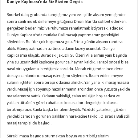
Duniye Kaplıcası’nda Biz Bizden Geçtik
Şnorkel dalış grubunda tanıştığımız yeni evli çiftle akşam yemeğinden
sonra canlı müzik dinlemeye gittiğimiz Dhoni Bar’da sohbet ederken,
gerçekten bedenimizi ve ruhumuzu rahatlatmak istiyorsak, adadaki
Duniye Kaplıcası’nda mutlaka Bali masajı yaptırmamız gerektiğini
söylediler. Bu fikir çok hoşumuza gitti. Ertesi günün akşamı randevu
aldık. Güneş batmadan az önce adanın kuzey ucundaki Duniye
Kaplıcası’na ulaştık. Buradaki Jakuzili Su Üzeri Villaları’nın yanı başında
yine su üzerindeki kaplıcayı görünce, hayran kaldık. Terapi öncesi bize
nasıl bir uygulama istediğimiz soruldu. Merak ettiğimden ben derin
dokuya canlandırıcı masaj istediğimi söyledim. İkram edilen meyve
sularını içtikten sonra terapi odasına alındık. Yan yana iki masaj masası
vardı. Masaj için soyunup hazırlanmanın ardından önce yüzüstü şekilde
masalarımıza yattık. Odanın sakinliği, çalan müziğin hoş sadası ve
yakılan tütsünün güzel rahatlatıcı kokusu, bir dinginliğin kollarına
bırakmıştı bizi. Sanki başka bir alemdeydik. Yüzüstü yatarken, gözüm
yerdeki camdan görünen balıkların hareketine takıldı. O sırada Bali stili
masaj terapisi de başladı.
Sürekli masa başında oturmaktan boyun ve sırt bölgelerim