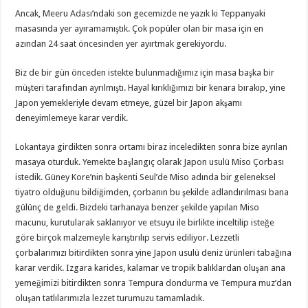
Ancak, Meeru Adası’ndaki son gecemizde ne yazık ki Teppanyaki
masasında yer ayıramamıştık. Çok popüler olan bir masa için en
azından 24 saat öncesinden yer ayırtmak gerekiyordu.
Biz de bir gün önceden istekte bulunmadığımız için masa başka bir
müşteri tarafından ayrılmıştı. Hayal kırıklığımızı bir kenara bırakıp, yine
Japon yemekleriyle devam etmeye, güzel bir Japon akşamı
deneyimlemeye karar verdik.
Lokantaya girdikten sonra ortamı biraz inceledikten sonra bize ayrılan
masaya oturduk. Yemekte başlangıç olarak Japon usulü Miso Çorbası
istedik. Güney Kore’nin başkenti Seul’de Miso adında bir geleneksel
tiyatro olduğunu bildiğimden, çorbanın bu şekilde adlandırılması bana
gülünç de geldi. Bizdeki tarhanaya benzer şekilde yapılan Miso
macunu, kurutularak saklanıyor ve etsuyu ile birlikte inceltilip isteğe
göre birçok malzemeyle karıştırılıp servis ediliyor. Lezzetli
çorbalarımızı bitirdikten sonra yine Japon usulü deniz ürünleri tabağına
karar verdik. Izgara karides, kalamar ve tropik balıklardan oluşan ana
yemeğimizi bitirdikten sonra Tempura dondurma ve Tempura muz’dan
oluşan tatlılarımızla lezzet turumuzu tamamladık.