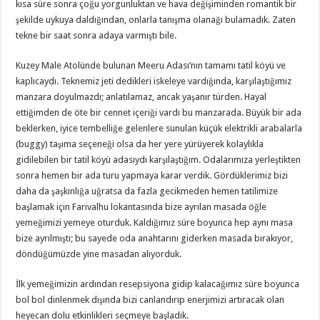
kısa süre sonra çoğu yorgunluktan ve hava değişiminden romantik bir
şekilde uykuya daldığından, onlarla tanışma olanağı bulamadık. Zaten
tekne bir saat sonra adaya varmıştı bile.
Kuzey Male Atolünde bulunan Meeru Adası’nın tamamı tatil köyü ve
kaplıcaydı. Teknemiz jeti dedikleri iskeleye vardığında, karşılaştığımız
manzara doyulmazdı; anlatılamaz, ancak yaşanır türden. Hayal
ettiğimden de öte bir cennet içeriği vardı bu manzarada. Büyük bir ada
beklerken, iyice tembelliğe gelenlere sunulan küçük elektrikli arabalarla
(buggy) taşıma seçeneği olsa da her yere yürüyerek kolaylıkla
gidilebilen bir tatil köyü adasıydı karşılaştığım. Odalarımıza yerleştikten
sonra hemen bir ada turu yapmaya karar verdik. Gördüklerimiz bizi
daha da şaşkınlığa uğratsa da fazla gecikmeden hemen tatilimize
başlamak için Farivalhu lokantasında bize ayrılan masada öğle
yemeğimizi yemeye oturduk. Kaldığımız süre boyunca hep aynı masa
bize ayrılmıştı; bu sayede oda anahtarını giderken masada bırakıyor,
döndüğümüzde yine masadan alıyorduk.
İlk yemeğimizin ardından resepsiyona gidip kalacağımız süre boyunca
bol bol dinlenmek dışında bizi canlandırıp enerjimizi artıracak olan
heyecan dolu etkinlikleri seçmeye başladık.