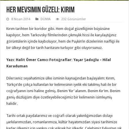
Her Mevsimin Güzeli: Kırım
8 Nisan 2014
DÜNYA
232 Görünümler
Kırım tarihten bir koridor gibi. Hem doğal güzelliğinin büyüsüne
kapılıyor, hem Tarkovsky filmlerinden çıkmışlık hissi ile karşılaştığınız
görüntülerin içinde kayboluyor, hem de Puşkin’in dizelerinin naifliği ile
bir ülkeyi değil bir tarih haritasını turluyor gibi oluyorsunuz.
Yazı: Halit Ömer Camcı Fotoğraflar: Yaşar Şadoğlu – Hilal
Karaduman
Dilerseniz seyahatimize ülke isminin kaynağından başlayalım: Kırım,
Türkçe’de çokça kullanılan kır kelimesinin iyelik eki takılmış hali ile bir
coğrafyanın ismi haline gelmiş. Benim ‘Kır’ alanım. Benim Kır’ım. Benim
geniş düzlüğüm diye özetleyebileceğimiz bir kelimenin isimleşmiş
halidir.
Tarihi ortak paydalarımız ve coğrafi olarak yakınlığımızdan dolayı
şarkılarımızdan, romanlarımıza, kültür hayatımızdan siyasi tarihimize
kadar ülkemiz için yankısı çok yüksek bir ülkedir. Çelebimiz Evliya’nın sık