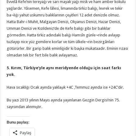
Evvelâ Kefe’nin tereyağı ve sarı mayak yağı misk ve ham amber kokulu
yağlardır. Yâsemen, Kefe lâlesi, limanında tirkiz balığı, levrek ve tekir
ba¬lığı yahut uskumru balıklarının çeşitleri 12 adet denizde olmaz.
Hatta Bahr-i Muhit, Malgayan Denizi, Okyanus Denizi, Hazar Denizi,
Umman Denizi ve Kızıldeniz’de de Kefe balığı gibi bir balıklar
görmedim. Hatta tirkiz adındaki balığı Hamsîn günle¬rinde avlayıp
tuzlayıp nice yüz gemilere korlar ve tüm ülkele¬rin bezirgânları
götürürler. Bir garip balık eminliğidir ki başka mukataadır. Eminin rızası
olmadan tek bir fert bile balık avlayamaz.
5. Kırım, Türkiye’yle aynı meridyende olduğu için saat farkı
yok.
Hava sıcaklığı Ocak ayında yaklaşık +4C ,Temmuz ayında ise +24C’dir.
Bu yazı 2013 yılının Mayıs ayında yayınlanan Gezgin Dergisi’nin 75.
sayısından alınmıştır.
Bunu paylaş:
Paylaş