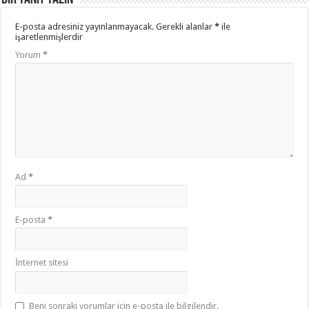
E-posta adresiniz yayınlanmayacak.
Gerekli alanlar
*
ile
işaretlenmişlerdir
Yorum
*
Ad
*
E-posta
*
İnternet sitesi
Beni sonraki yorumlar için e-posta ile bilgilendir.