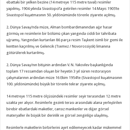
ebattaki bir yelken bezine (14 metreye 115 metre tuval) resimler
yapılmış. 1904 yılında Sivastopol’a getirilen resimler 14 Mayıs 1905’te
Sivastopol kuşatmasının 50. yıldönümünde törenle ziyarete açılmış.
2. Dünya Savaşı’nda müze, Alman bombardımanından ağır hasar
görmüş ve resimlerin bir bölümü çıkan yangında ciddi bir tahribata
uğramış. Yangından kurtarılan 86 parça resim Taşkent isimli bir gemi ile
kentten kaçırılmış ve Gelencik (Tsemez / Novorossiysk) limanına
götürülerek kurtarılmış.
2. Dünya Savaşı’nın bitişinin ardından V. N. Yakovlev başkanlığında
toplam 17 ressamdan oluşan bir heyetin 3 yıl süren restorasyon
çalışmalarının ardından müze 16 Ekim 1954’te (Sivastopol kuşatmasının
100. yıldönümünde) büyük bir törenle tekrar ziyarete açılmış.
14 metreye 115 metre ölçüsündeki resimler seyir terasından 12 metre
uzakta yer alıyor. Resimlerle gezinti terası arasındaki alana yerleştirilen
birebir ebatlardaki maketler, cansız mankenler ve diğer görsel
materyaller ile büyük bir derinlik ve görsel zenginliğe ulaşılmış.
Resimlerle maketlerin birbirlerini ayırt edilemeyecek kadar mükemmel