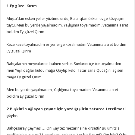
1.Ey güzel Kırım
Aluşta’dan esken yeller yüzüme urdu, Balalıqtan ösken evge közyaşım
tüştü. Men bu yerde yaşalmadım, Yaşlığıma toyalmadım, Vetanıma asret
boldım Ey güzel Qırım
Keze keze toyalmadım er yerlerge köralmadım Vetanıma asret boldım
Ey güzel Qırım
Bahçalarnın meyvalarnın balnen şerbet Suvlarını içe içe toyalmadım
men Yeşil dağlar küldü mağa Qaytıp keldi Tatar sana Qucağını aç sen
mağa Ey güzel Qırım
Men bu yerde yaşalmadım, Yaşlığıma toyalmadım, Vetanıma asret
boldım Ey güzel Qırım
2.Puşkin’in ağlayan çeşme için yazdığı şiirin tatarca tercümesi
şöyle:
Bahçesaray Çeşmesi… Onı şay tez mezarına ne kirsetti? Bu ümitsiz
esirliknin kaygısı mı? Hastalık mı, yoksa diğer bir illet mi? Kim bile? O bu