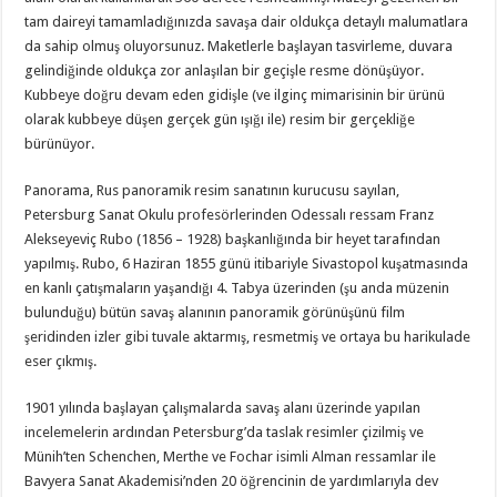
tam daireyi tamamladığınızda savaşa dair oldukça detaylı malumatlara
da sahip olmuş oluyorsunuz. Maketlerle başlayan tasvirleme, duvara
gelindiğinde oldukça zor anlaşılan bir geçişle resme dönüşüyor.
Kubbeye doğru devam eden gidişle (ve ilginç mimarisinin bir ürünü
olarak kubbeye düşen gerçek gün ışığı ile) resim bir gerçekliğe
bürünüyor.
Panorama, Rus panoramik resim sanatının kurucusu sayılan,
Petersburg Sanat Okulu profesörlerinden Odessalı ressam Franz
Alekseyeviç Rubo (1856 – 1928) başkanlığında bir heyet tarafından
yapılmış. Rubo, 6 Haziran 1855 günü itibariyle Sivastopol kuşatmasında
en kanlı çatışmaların yaşandığı 4. Tabya üzerinden (şu anda müzenin
bulunduğu) bütün savaş alanının panoramik görünüşünü film
şeridinden izler gibi tuvale aktarmış, resmetmiş ve ortaya bu harikulade
eser çıkmış.
1901 yılında başlayan çalışmalarda savaş alanı üzerinde yapılan
incelemelerin ardından Petersburg’da taslak resimler çizilmiş ve
Münih’ten Schenchen, Merthe ve Fochar isimli Alman ressamlar ile
Bavyera Sanat Akademisi’nden 20 öğrencinin de yardımlarıyla dev