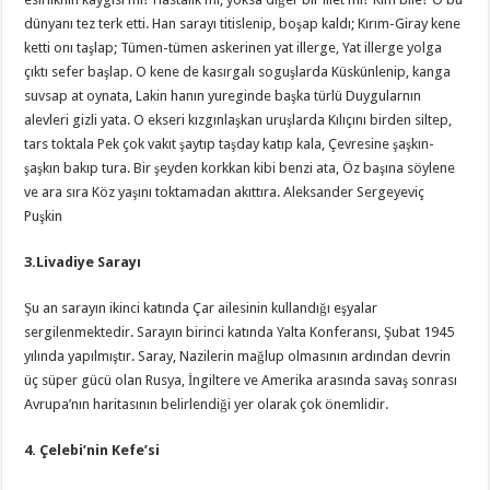
dünyanı tez terk etti. Han sarayı titislenip, boşap kaldı; Kırım-Giray kene
ketti onı taşlap; Tümen-tümen askerinen yat illerge, Yat illerge yolga
çıktı sefer başlap. O kene de kasırgalı soguşlarda Küskünlenip, kanga
suvsap at oynata, Lakin hanın yureginde başka türlü Duygularnın
alevleri gizli yata. O ekseri kızgınlaşkan uruşlarda Kılıçını birden siltep,
tars toktala Pek çok vakıt şaytıp taşday katıp kala, Çevresine şaşkın-
şaşkın bakıp tura. Bir şeyden korkkan kibi benzi ata, Öz başına söylene
ve ara sıra Köz yaşını toktamadan akıttıra. Aleksander Sergeyeviç
Puşkin
3.Livadiye Sarayı
Şu an sarayın ikinci katında Çar ailesinin kullandığı eşyalar
sergilenmektedir. Sarayın birinci katında Yalta Konferansı, Şubat 1945
yılında yapılmıştır. Saray, Nazilerin mağlup olmasının ardından devrin
üç süper gücü olan Rusya, İngiltere ve Amerika arasında savaş sonrası
Avrupa’nın haritasının belirlendiği yer olarak çok önemlidir.
4. Çelebi’nin Kefe’si