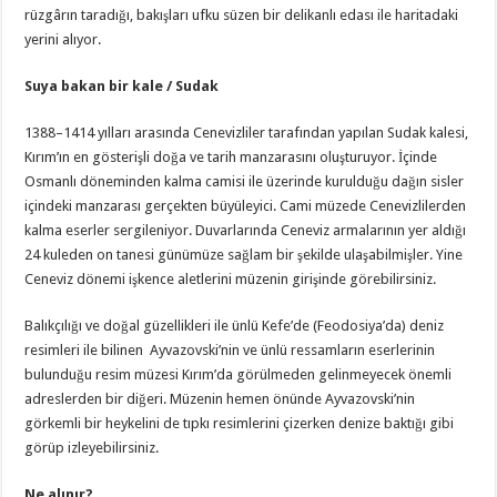
rüzgârın taradığı, bakışları ufku süzen bir delikanlı edası ile haritadaki
yerini alıyor.
Suya bakan bir kale / Sudak
1388–1414 yılları arasında Cenevizliler tarafından yapılan Sudak kalesi,
Kırım’ın en gösterişli doğa ve tarih manzarasını oluşturuyor. İçinde
Osmanlı döneminden kalma camisi ile üzerinde kurulduğu dağın sisler
içindeki manzarası gerçekten büyüleyici. Cami müzede Cenevizlilerden
kalma eserler sergileniyor. Duvarlarında Ceneviz armalarının yer aldığı
24 kuleden on tanesi günümüze sağlam bir şekilde ulaşabilmişler. Yine
Ceneviz dönemi işkence aletlerini müzenin girişinde görebilirsiniz.
Balıkçılığı ve doğal güzellikleri ile ünlü Kefe’de (Feodosiya’da) deniz
resimleri ile bilinen Ayvazovski’nin ve ünlü ressamların eserlerinin
bulunduğu resim müzesi Kırım’da görülmeden gelinmeyecek önemli
adreslerden bir diğeri. Müzenin hemen önünde Ayvazovski’nin
görkemli bir heykelini de tıpkı resimlerini çizerken denize baktığı gibi
görüp izleyebilirsiniz.
Ne alınır?