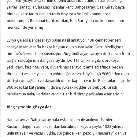
şehir var; yüzyıllarca tarihin önemli anlarında adından bahsettirmiş,
şairler, sanatçılar, hassas insanlar kenti Bahçesaray. Gazi Giray başta
olmak üzere Kırım Hanları tarih boyunca önemli konumlarda
bulunmuşlar. Bir sanat harikası olan, Han Sarayı da bu konumun tam
merkezinde yer almış.
Evliya Çelebi Bahçesaray’ı bakın nasıl anlatıyor. “Bu cennet benzeri
saraya insan insafla baksa hayran olup susar kalır. Gerçi özelliğinde
tüm övücülerin dilleri susmuştur. Bu gönül açan sarayın dört tarafı İrem
bağları olduğu için Bahçesaray’dır. Dört tarafı kale gibi dört köşe,
şed¬dadi, kâgir taş yapı, duvarlı has saraydır; ama etrafında beden
dirsekleri ve kule yastıkları yoktur. Çepçevre büyüklüğü 5060 adım olup
dört yerde sağlam ve dayanıklı demir kapıları vardır. Bu kapıların içinde
360 adet kat kat şahnişin, divan, yüksek köşkler ve pek çok ibretli
bukalemun nakışlı odalar vardır. Her biri birer padişahın eserleridir.”
Bir çeşmenin gözyaşları
Han sarayı ve Bahçesaray hala eski isimleri ile anılıyor. İsimlerinin
Rusların değişim politikasından kurtulma hikayesi şöyle; 1822 yılında
ünlü Rus şair ve yazar Puşkin, sürgünde iken gezdiği Hansaray`dan ve