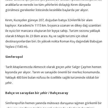
aralıklarla ve nerede ise tüm şehirlerini dolaştığı Kırım dünyada
görülmesi gerekenler listesinde kesinlikle başlarda yer alıyor.
Kırım, Kuzeyden güneye 207, doğudan batıya 324 km’lik bir alanı
kaplıyor. Karadeniz’e 1115 km. boyunca uzanan ve dikey dağ uzantıları
ile eşsiz bir manzara oluşturan bir kıyıya sahip. Turizm sezonu yaklaşık
olarak 6 Mayıs ile 23 Ekim arası. Kış ve sağlık turizmi için ideal
destinasyonlardan biri. En yüksek nokta Roman Koş dağındaki Babuğan
Yaylası (1545 m).
Simferopol
Tarih kitaplarımızda Akmescit olarak geçen şehir Salgır Çayı’nın hemen
kıyısında yer alıyor. Tarım ve sanayide önemli bir merkez konumunda.
Yaklaşık 400 bini bulan nüfusu ile özellikle sağlık turizminde iddialı bir
şehir.
Bahçe ve saraydan bir şehir / Bahçesaray
Simferepol’ün hemen yanında mütevazı duruşuna rağmen görkemli bir