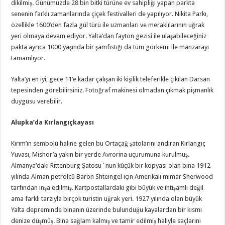
dikilmiş. Günümüzde 28 bin bitki türüne ev sahipliği yapan parkta
senenin farklı zamanlarında çiçek festivalleri de yapılıyor. Nikita Parkı,
özellikle 1600’den fazla gül türü ile uzmanları ve meraklılarının uğrak
yeri olmaya devam ediyor. Yalta’dan fayton gezisi ile ulaşabileceğiniz
pakta ayrıca 1000 yaşında bir şamfıstığı da tüm görkemi ile manzarayı
tamamlıyor.
Yalta’yı en iyi, gece 11’e kadar çalışan iki kişilik teleferikle çıkılan Darsan
tepesinden görebilirsiniz. Fotoğraf makinesi olmadan çıkmak pişmanlık
duygusu verebilir.
Alupka’da Kırlangıçkayası
Kırım’ın sembolü haline gelen bu Ortaçağ şatolarını andıran Kırlangıç
Yuvası, Mishor’a yakın bir yerde Avrorina uçurumuna kurulmuş.
Almanya’daki Rittenburg Şatosu`nun küçük bir kopyası olan bina 1912
yılında Alman petrolcü Baron Shteingel için Amerikalı mimar Sherwood
tarfından inşa edilmiş. Kartpostallardaki gibi büyük ve ihtişamlı değil
ama farklı tarzıyla birçok turistin uğrak yeri. 1927 yılında olan büyük
Yalta depreminde binanın üzerinde bulunduğu kayalardan bir kısmı
denize düşmüş. Bina sağlam kalmış ve tamir edilmiş haliyle saçlarını