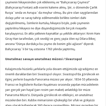
çeşmenin hikayesinden çok etkilenmiş ve “Bahçesaray Çeşmesi”
(Bahçesaray Fontan) adlı eserini kaleme almış. Şiir, o dönemde Çarlık
Rusya`sında ve Avrupa`da meşhur olmuş. Bu şiire olan saygılarından
dolayı şehir ve saray tahrip edilmemekle birlikte isimleri dahi
değiştirilmemiş. İsimlerin kurtuluş hikayesi böyle, peki çeşmenin
yaptırılma hikayesi ne diye düşündüğümüzde birçok rivayetle
karşılaşıyoruz. En akla yatkınını kaynaklar şu şekilde aktarıyor: Kırım Hanı
Giray Han tarafından, çok sevdiği ve genç yaşta ölen eşi Dilara Bikeç
anısına “Dünya durdukça bu çeşme de benim gibi ağlasın” diyerek
Bahçesaray`lı bir taş ustasına 1763 yılında yaptırmış.
Unutulmaz savaşın unutulmaz müzesi / Sivastopol
Kulağımızda hüzünlü şarkılarla yola devam ettiğimizde uğradığımız en
önemli duraklardan biri Sivastopol oluyor. Sivastopol’da görülecek en
ilginç yerlerin başında Panorama müzesi yer alıyor. 1854-55 yıllarında
Fransız ve İngilizlerin Rusları Kuşatması sırasında yapılan mücadelenin
yarı gerçek yarı hayal (yarı resim yarı maket) anlatıldığı bir müze
Panaroma Müze’si. Dünyada görülecek en etkileyici, en unutulmaz
müzelerden biri. Kubbe mimarisinin içbükeyliği bir ufuk ve gökyüzü
alanı olarak kullanılarak 360 derece resmedilmiş. Müzeyi gezerken bir