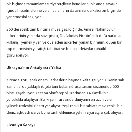
bir biçimde tamamlaması ziyaretçilerin kendilerini bir anda savaşın
içinde hissetmelerine ve anlatılanların da zihinlerde kalıcı bir biçimde
yer etmesini sağlıyor.
360 derecelik tam bir turla müze gezildiğinde, Amiral Nahimov’un
askerlerinin yanında savaşması, Dr. Nikolay Pirakin’in ilk defa narkozu
kullanışı, yemek yiyen ve dua eden askerler, yanan bir mum, düşen bir
top mermisinin yarattığı tahribat ve benzeri detaylar rahatlıkla
görülebiliyor.
Ukrayna’nın Antalyası / Yalta
Kırımda görülecek önemli adreslerin başında Yalta geliyor. Ülkenin sair
zamanlarda yaklaşık iki yüz bini bulan nüfusu turizm sezonunda 500
bine ulaşabiliyor. Yalta’ya Simferepol üzerinden 140 km’lik bir
yolculukla ulaşılıyor. Bu iki şehir arasında dünyanın en uzun ve en
yüksek ‘troleybüs’ hattı yer alıyor. Yeşil renkli bir tabiata mavi renkli bir
deniz eşlik edince ve buna tarih eklenince şehrin ziyaretçisi çok oluyor.
Livadiya Sarayı