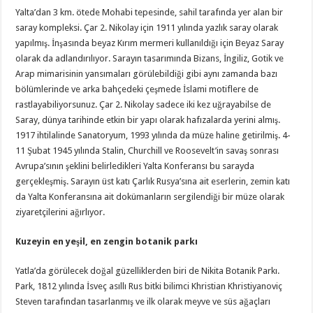
Yalta’dan 3 km. ötede Mohabi tepesinde, sahil tarafında yer alan bir
saray kompleksi. Çar 2. Nikolay için 1911 yılında yazlık saray olarak
yapılmış. İnşasında beyaz Kırım mermeri kullanıldığı için Beyaz Saray
olarak da adlandırılıyor. Sarayın tasarımında Bizans, İngiliz, Gotik ve
Arap mimarisinin yansımaları görülebildiği gibi aynı zamanda bazı
bölümlerinde ve arka bahçedeki çeşmede İslami motiflere de
rastlayabiliyorsunuz. Çar 2. Nikolay sadece iki kez uğrayabilse de
Saray, dünya tarihinde etkin bir yapı olarak hafızalarda yerini almış.
1917 ihtilalinde Sanatoryum, 1993 yılında da müze haline getirilmiş. 4-
11 Şubat 1945 yılında Stalin, Churchill ve Roosevelt’in savaş sonrası
Avrupa’sının şeklini belirledikleri Yalta Konferansı bu sarayda
gerçekleşmiş. Sarayın üst katı Çarlık Rusya’sına ait eserlerin, zemin katı
da Yalta Konferansına ait dokümanların sergilendiği bir müze olarak
ziyaretçilerini ağırlıyor.
Kuzeyin en yeşil, en zengin botanik parkı
Yatla’da görülecek doğal güzelliklerden biri de Nikita Botanik Parkı.
Park, 1812 yılında İsveç asıllı Rus bitki bilimci Khristian Khristiyanoviç
Steven tarafından tasarlanmış ve ilk olarak meyve ve süs ağaçları