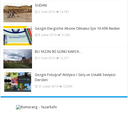
SUDAN
2 Ocak 2016
14,781
Gezgin Dergisi’ne Abone Olmanız İçin 10 Afili Neden
8 Şubat 2016
12,282
BU YAZIN İKİ GÜNÜ KARS’A…
5 Ocak 2016
12,271
Gezgin Fotoğraf Atölyesi / Giriş ve Ustalık Seviyesi
Dersleri
25 Şubat 2016
12,006