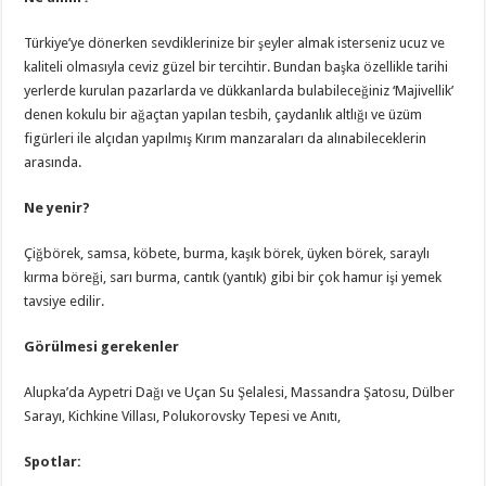
Türkiye’ye dönerken sevdiklerinize bir şeyler almak isterseniz ucuz ve
kaliteli olmasıyla ceviz güzel bir tercihtir. Bundan başka özellikle tarihi
yerlerde kurulan pazarlarda ve dükkanlarda bulabileceğiniz ‘Majivellik’
denen kokulu bir ağaçtan yapılan tesbih, çaydanlık altlığı ve üzüm
figürleri ile alçıdan yapılmış Kırım manzaraları da alınabileceklerin
arasında.
Ne yenir?
Çiğbörek, samsa, köbete, burma, kaşık börek, üyken börek, saraylı
kırma böreği, sarı burma, cantık (yantık) gibi bir çok hamur işi yemek
tavsiye edilir.
Görülmesi gerekenler
Alupka’da Aypetri Dağı ve Uçan Su Şelalesi, Massandra Şatosu, Dülber
Sarayı, Kichkine Villası, Polukorovsky Tepesi ve Anıtı,
Spotlar: