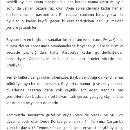
seyirlik oyunlar. Oyun alanında bulunan herkes oyuna katılır ve oyun
sonunda verilen cezaya razı olur. Oyun sonlandırılana kadar hemen
herkes cezadan nasibini alır. Bu cezalar canlarını biraz yaksa da,
oyunlar o kadar keyifli geçer ki cezalandırılırken dahi gülmekten
yerlere yatabilirler.
Bayburt’taki en başlıca el sanatları kilim, ihram ve seccade. Evliya Çelebi
burayı ziyaret sonrasında boyahanelerde boyanan yünlerden kilim ve
seccade yapıldığından, hatta Avrupa’ya kadar gönderildiğinden
bahsediyor. Günümüzde de bu el sanatları ürünler yörede hala
üretiliyor.
Yemek kültürü zengin olan ülkemizde, Bayburt mutfağı da kendine has
kültürüyle ayrı bir öneme sahip. Bayburt’ta hamur işi ve etli yemekler,
diğerlerine nazaran daha çok çeşitlilik arz eder. Kendine has
yemeklerinden başlıcaları; tel helvası, tatlı çorba, galaçoş, ekşi lahana,
lor dolması ve yalancı dolmadır.
Temmuzda Bayburt’ta güzel bir yayla şöleni de olacak. Bu yıl 16.’sı
düzenlenecek olan Dede Korkut şölenlerinin 14 Temmuz Çarşamba
günü başlayıp 18 Temmuz Pazar günü sona eriyor. Her yıl büyük ilgi