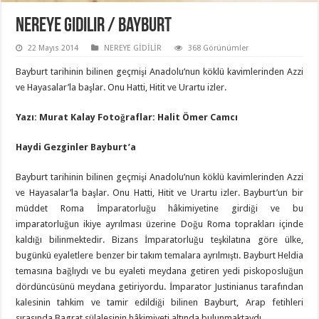
Nereye Gidilir / Bayburt
22 Mayıs 2014
NEREYE GİDİLİR
368 Görünümler
Bayburt tarihinin bilinen geçmişi Anadolu’nun köklü kavimlerinden Azzi
ve Hayasalar’la başlar. Onu Hatti, Hitit ve Urartu izler.
Yazı: Murat Kalay Fotoğraflar: Halit Ömer Camcı
Haydi Gezginler Bayburt’a
Bayburt tarihinin bilinen geçmişi Anadolu’nun köklü kavimlerinden Azzi
ve Hayasalar’la başlar. Onu Hatti, Hitit ve Urartu izler. Bayburt’un bir
müddet Roma İmparatorluğu hâkimiyetine girdiği ve bu
imparatorluğun ikiye ayrılması üzerine Doğu Roma toprakları içinde
kaldığı bilinmektedir. Bizans İmparatorluğu teşkilatına göre ülke,
bugünkü eyaletlere benzer bir takım temalara ayrılmıştı. Bayburt Heldia
temasına bağlıydı ve bu eyaleti meydana getiren yedi piskoposluğun
dördüncüsünü meydana getiriyordu. İmparator Justinianus tarafından
kalesinin tahkim ve tamir edildiği bilinen Bayburt, Arap fetihleri
sırasında Bagrat sülalesinin hâkimiyeti altında bulunmaktaydı.