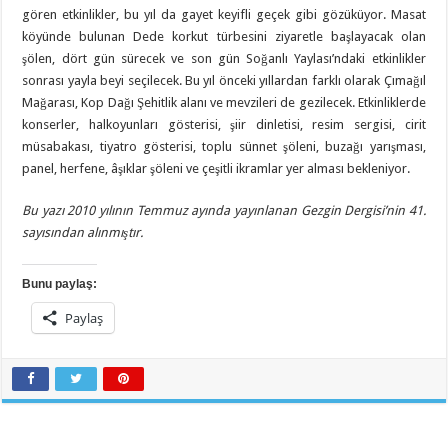
gören etkinlikler, bu yıl da gayet keyifli geçek gibi gözüküyor. Masat
köyünde bulunan Dede korkut türbesini ziyaretle başlayacak olan
şölen, dört gün sürecek ve son gün Soğanlı Yaylası’ndaki etkinlikler
sonrası yayla beyi seçilecek. Bu yıl önceki yıllardan farklı olarak Çımağıl
Mağarası, Kop Dağı Şehitlik alanı ve mevzileri de gezilecek. Etkinliklerde
konserler, halkoyunları gösterisi, şiir dinletisi, resim sergisi, cirit
müsabakası, tiyatro gösterisi, toplu sünnet şöleni, buzağı yarışması,
panel, herfene, âşıklar şöleni ve çeşitli ikramlar yer alması bekleniyor.
Bu yazı 2010 yılının Temmuz ayında yayınlanan Gezgin Dergisi’nin 41.
sayısından alınmıştır.
Bunu paylaş:
Paylaş