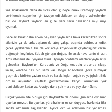
Yaz sıcaklarında daha da sıcak olan güney’e inmek istemeyip yaylada
serinlemek isteyenler için tavsiye edilebilecek en doğru adreslerden
biri de Bayburt. Yayların en güzel yanı serin havasında mışıl mışıl
uyumak.
Geceleri biraz daha erken başlayan yaylalarda hava karardıktan sonra
ailenizle ya da arkadaşlarınızla ateş yakıp, başında sohbetler edip,
çerez yiyebilirsiniz. Bir de kor ateşe koyabilecek çaydanlığınız varsa,
değmeyin keyfinize. Sabah güneşin doğuşu ile sıcak hava teninizi ısıtır.
Artık isteseniz de uyuyamazsınız. Uykuyla problemi olanlara yaylalar iyi
gelecektir. Bayburt’un, Karadeniz ve Doğu Anadolu arasında sıkışıp
kalan, kendine has bir iklimi var. Doğu Anadolu’ya göre yumuşak
geçmekle birlikte; yazları sıcak ve kurak, kışları soğuk ve yağışlıdır. Bitki
örtüsü açışından çeşitlilik göstermesine karşın ormanları yok
denilebilecek kadar az. Araziye daha çok mera ve yaylalar hâkim.
Birçok yöremizde olduğu gibi Bayburt’ta da önemli günlerde oynanan
oyunlar mevcut. Bu oyunlar, yöre halkının mizah duygusu hakkında fikir
sahibi olmamızı sağlayabilir. Ayrıca örf ve adetlerin bir yansıması