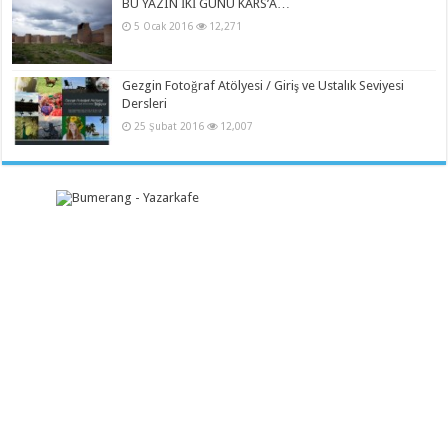
BU YAZIN İKİ GÜNÜ KARS’A…
5 Ocak 2016
12,271
Gezgin Fotoğraf Atölyesi / Giriş ve Ustalık Seviyesi
Dersleri
25 Şubat 2016
12,007