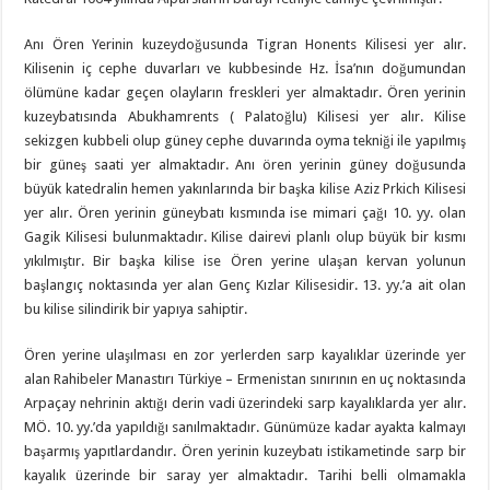
Anı Ören Yerinin kuzeydoğusunda Tigran Honents Kilisesi yer alır.
Kilisenin iç cephe duvarları ve kubbesinde Hz. İsa’nın doğumundan
ölümüne kadar geçen olayların freskleri yer almaktadır. Ören yerinin
kuzeybatısında Abukhamrents ( Palatoğlu) Kilisesi yer alır. Kilise
sekizgen kubbeli olup güney cephe duvarında oyma tekniği ile yapılmış
bir güneş saati yer almaktadır. Anı ören yerinin güney doğusunda
büyük katedralin hemen yakınlarında bir başka kilise Aziz Prkich Kilisesi
yer alır. Ören yerinin güneybatı kısmında ise mimari çağı 10. yy. olan
Gagik Kilisesi bulunmaktadır. Kilise dairevi planlı olup büyük bir kısmı
yıkılmıştır. Bir başka kilise ise Ören yerine ulaşan kervan yolunun
başlangıç noktasında yer alan Genç Kızlar Kilisesidir. 13. yy.’a ait olan
bu kilise silindirik bir yapıya sahiptir.
Ören yerine ulaşılması en zor yerlerden sarp kayalıklar üzerinde yer
alan Rahibeler Manastırı Türkiye – Ermenistan sınırının en uç noktasında
Arpaçay nehrinin aktığı derin vadi üzerindeki sarp kayalıklarda yer alır.
MÖ. 10. yy.’da yapıldığı sanılmaktadır. Günümüze kadar ayakta kalmayı
başarmış yapıtlardandır. Ören yerinin kuzeybatı istikametinde sarp bir
kayalık üzerinde bir saray yer almaktadır. Tarihi belli olmamakla