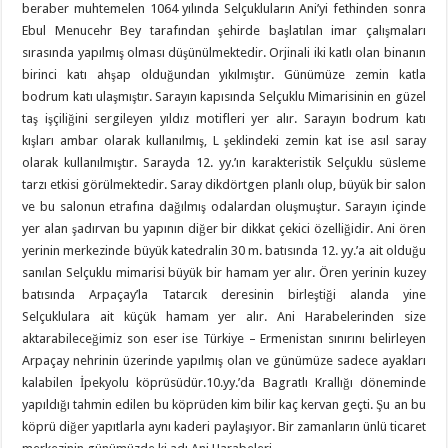
beraber muhtemelen 1064 yılında Selçukluların Ani’yi fethinden sonra
Ebul Menucehr Bey tarafından şehirde başlatılan imar çalışmaları
sırasında yapılmış olması düşünülmektedir. Orjinali iki katlı olan binanın
birinci katı ahşap olduğundan yıkılmıştır. Günümüze zemin katla
bodrum katı ulaşmıştır. Sarayın kapısında Selçuklu Mimarisinin en güzel
taş işçiliğini sergileyen yıldız motifleri yer alır. Sarayın bodrum katı
kışları ambar olarak kullanılmış, L şeklindeki zemin kat ise asıl saray
olarak kullanılmıştır. Sarayda 12. yy.’ın karakteristik Selçuklu süsleme
tarzı etkisi görülmektedir. Saray dikdörtgen planlı olup, büyük bir salon
ve bu salonun etrafına dağılmış odalardan oluşmuştur. Sarayın içinde
yer alan şadırvan bu yapının diğer bir dikkat çekici özelliğidir. Ani ören
yerinin merkezinde büyük katedralin 30 m. batısında 12. yy.’a ait olduğu
sanılan Selçuklu mimarisi büyük bir hamam yer alır. Ören yerinin kuzey
batısında Arpaçay’la Tatarcık deresinin birleştiği alanda yine
Selçuklulara ait küçük hamam yer alır. Ani Harabelerinden size
aktarabileceğimiz son eser ise Türkiye – Ermenistan sınırını belirleyen
Arpaçay nehrinin üzerinde yapılmış olan ve günümüze sadece ayakları
kalabilen İpekyolu köprüsüdür.10.yy.’da Bagratlı Krallığı döneminde
yapıldığı tahmin edilen bu köprüden kim bilir kaç kervan geçti. Şu an bu
köprü diğer yapıtlarla aynı kaderi paylaşıyor. Bir zamanların ünlü ticaret