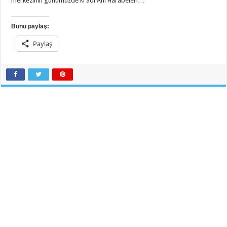
merkezinin günümüzde ki adı Ani Harabeleri…
Bunu paylaş:
Paylaş