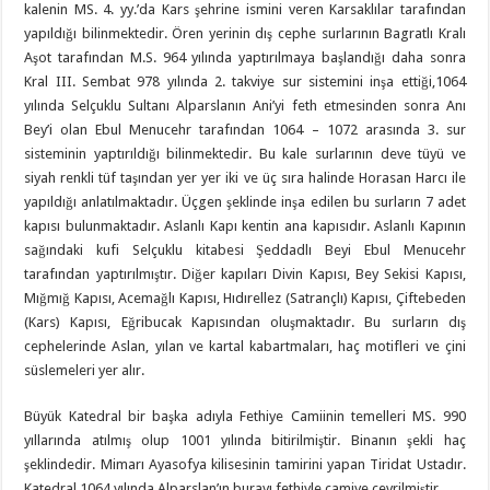
kalenin MS. 4. yy.’da Kars şehrine ismini veren Karsaklılar tarafından
yapıldığı bilinmektedir. Ören yerinin dış cephe surlarının Bagratlı Kralı
Aşot tarafından M.S. 964 yılında yaptırılmaya başlandığı daha sonra
Kral III. Sembat 978 yılında 2. takviye sur sistemini inşa ettiği,1064
yılında Selçuklu Sultanı Alparslanın Ani’yi feth etmesinden sonra Anı
Bey’i olan Ebul Menucehr tarafından 1064 – 1072 arasında 3. sur
sisteminin yaptırıldığı bilinmektedir. Bu kale surlarının deve tüyü ve
siyah renkli tüf taşından yer yer iki ve üç sıra halinde Horasan Harcı ile
yapıldığı anlatılmaktadır. Üçgen şeklinde inşa edilen bu surların 7 adet
kapısı bulunmaktadır. Aslanlı Kapı kentin ana kapısıdır. Aslanlı Kapının
sağındaki kufi Selçuklu kitabesi Şeddadlı Beyi Ebul Menucehr
tarafından yaptırılmıştır. Diğer kapıları Divin Kapısı, Bey Sekisi Kapısı,
Mığmığ Kapısı, Acemağlı Kapısı, Hıdırellez (Satrançlı) Kapısı, Çiftebeden
(Kars) Kapısı, Eğribucak Kapısından oluşmaktadır. Bu surların dış
cephelerinde Aslan, yılan ve kartal kabartmaları, haç motifleri ve çini
süslemeleri yer alır.
Büyük Katedral bir başka adıyla Fethiye Camiinin temelleri MS. 990
yıllarında atılmış olup 1001 yılında bitirilmiştir. Binanın şekli haç
şeklindedir. Mimarı Ayasofya kilisesinin tamirini yapan Tiridat Ustadır.
Katedral 1064 yılında Alparslan’ın burayı fethiyle camiye çevrilmiştir.