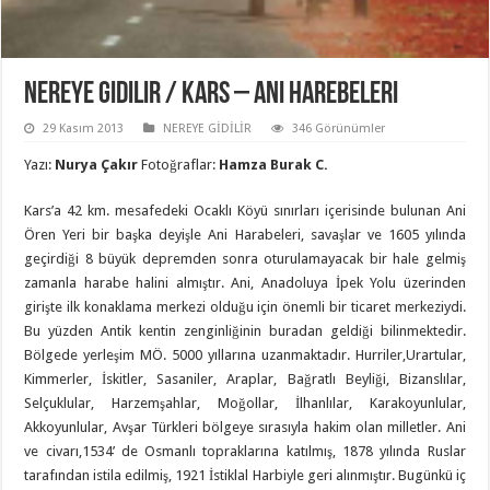
Nereye Gidilir / Kars – Ani Harebeleri
29 Kasım 2013
NEREYE GİDİLİR
346 Görünümler
Yazı:
Nurya Çakır
Fotoğraflar:
Hamza Burak C.
Kars’a 42 km. mesafedeki Ocaklı Köyü sınırları içerisinde bulunan Ani
Ören Yeri bir başka deyişle Ani Harabeleri, savaşlar ve 1605 yılında
geçirdiği 8 büyük depremden sonra oturulamayacak bir hale gelmiş
zamanla harabe halini almıştır. Ani, Anadoluya İpek Yolu üzerinden
girişte ilk konaklama merkezi olduğu için önemli bir ticaret merkeziydi.
Bu yüzden Antik kentin zenginliğinin buradan geldiği bilinmektedir.
Bölgede yerleşim MÖ. 5000 yıllarına uzanmaktadır. Hurriler,Urartular,
Kimmerler, İskitler, Sasaniler, Araplar, Bağratlı Beyliği, Bizanslılar,
Selçuklular, Harzemşahlar, Moğollar, İlhanlılar, Karakoyunlular,
Akkoyunlular, Avşar Türkleri bölgeye sırasıyla hakim olan milletler. Ani
ve civarı,1534’ de Osmanlı topraklarına katılmış, 1878 yılında Ruslar
tarafından istila edilmiş, 1921 İstiklal Harbiyle geri alınmıştır. Bugünkü iç