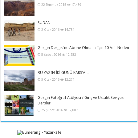
22 Temmuz 2015
17,459
SUDAN
2 Ocak 2016
14,781
Gezgin Dergisi’ne Abone Olmanız İçin 10 Afili Neden
8 Şubat 2016
12,282
BU YAZIN İKİ GÜNÜ KARS’A…
5 Ocak 2016
12,271
Gezgin Fotoğraf Atölyesi / Giriş ve Ustalık Seviyesi
Dersleri
25 Şubat 2016
12,007