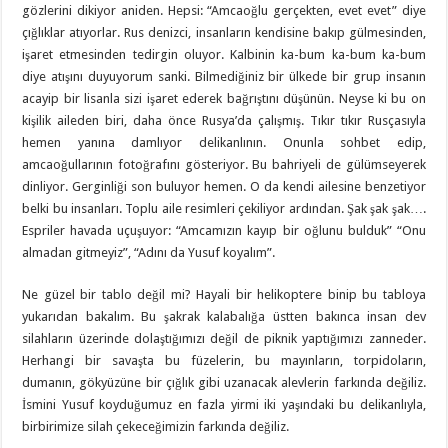
gözlerini dikiyor aniden. Hepsi: “Amcaoğlu gerçekten, evet evet” diye
çığlıklar atıyorlar. Rus denizci, insanların kendisine bakıp gülmesinden,
işaret etmesinden tedirgin oluyor. Kalbinin ka-bum ka-bum ka-bum
diye atışını duyuyorum sanki. Bilmediğiniz bir ülkede bir grup insanın
acayip bir lisanla sizi işaret ederek bağrıştını düşünün. Neyse ki bu on
kişilik aileden biri, daha önce Rusya’da çalışmış. Tıkır tıkır Rusçasıyla
hemen yanına damlıyor delikanlının. Onunla sohbet edip,
amcaoğullarının fotoğrafını gösteriyor. Bu bahriyeli de gülümseyerek
dinliyor. Gerginliği son buluyor hemen. O da kendi ailesine benzetiyor
belki bu insanları. Toplu aile resimleri çekiliyor ardından. Şak şak şak….
Espriler havada uçuşuyor: “Amcamızın kayıp bir oğlunu bulduk” “Onu
almadan gitmeyiz”, “Adını da Yusuf koyalım”.
Ne güzel bir tablo değil mi? Hayali bir helikoptere binip bu tabloya
yukarıdan bakalım. Bu şakrak kalabalığa üstten bakınca insan dev
silahların üzerinde dolaştığımızı değil de piknik yaptığımızı zanneder.
Herhangi bir savaşta bu füzelerin, bu mayınların, torpidoların,
dumanın, gökyüzüne bir çığlık gibi uzanacak alevlerin farkında değiliz.
İsmini Yusuf koyduğumuz en fazla yirmi iki yaşındaki bu delikanlıyla,
birbirimize silah çekeceğimizin farkında değiliz.