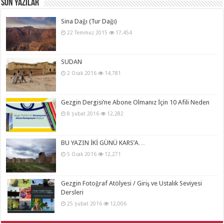
Son Yazılar
Sina Dağı (Tur Dağı)
22 Temmuz 2015
17,454
SUDAN
2 Ocak 2016
14,781
Gezgin Dergisi’ne Abone Olmanız İçin 10 Afili Neden
8 Şubat 2016
12,282
BU YAZIN İKİ GÜNÜ KARS’A…
5 Ocak 2016
12,271
Gezgin Fotoğraf Atölyesi / Giriş ve Ustalık Seviyesi
Dersleri
25 Şubat 2016
12,006