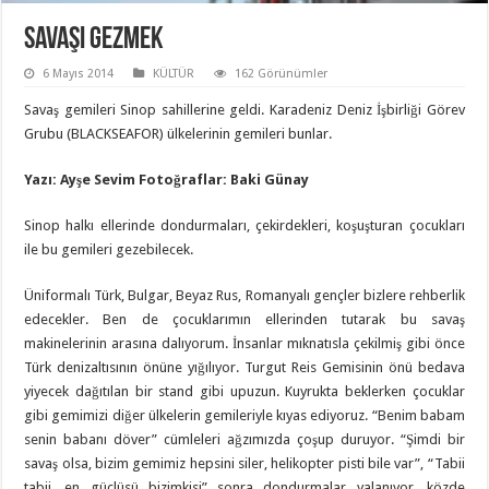
Savaşı Gezmek
6 Mayıs 2014
KÜLTÜR
162 Görünümler
Savaş gemileri Sinop sahillerine geldi. Karadeniz Deniz İşbirliği Görev
Grubu (BLACKSEAFOR) ülkelerinin gemileri bunlar.
Yazı: Ayşe Sevim Fotoğraflar: Baki Günay
Sinop halkı ellerinde dondurmaları, çekirdekleri, koşuşturan çocukları
ile bu gemileri gezebilecek.
Üniformalı Türk, Bulgar, Beyaz Rus, Romanyalı gençler bizlere rehberlik
edecekler. Ben de çocuklarımın ellerinden tutarak bu savaş
makinelerinin arasına dalıyorum. İnsanlar mıknatısla çekilmiş gibi önce
Türk denizaltısının önüne yığılıyor. Turgut Reis Gemisinin önü bedava
yiyecek dağıtılan bir stand gibi upuzun. Kuyrukta beklerken çocuklar
gibi gemimizi diğer ülkelerin gemileriyle kıyas ediyoruz. “Benim babam
senin babanı döver” cümleleri ağzımızda çoşup duruyor. “Şimdi bir
savaş olsa, bizim gemimiz hepsini siler, helikopter pisti bile var”, “Tabii
tabii, en güçlüsü bizimkisi” sonra dondurmalar yalanıyor, közde