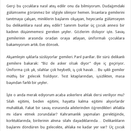
Gerçi bu çocuklara nasıl ateş edilir onu da bilmiyorum. Dudağımdaki
gülümseme görünmez bir silgiyle siliniyor hemen. İnsanlara gemilerini
tanıtmaya çalışan, miniklerin başlarını okşayan, heyecanla gülümseyen
bu delikanlılara nasıl ateş edilir? Sanırım bunlar üç çocuk annesi bir
kadının düşünmemesi gereken şeyler. Gözlerim doluyor işte. Savaş
gemilerinin arasında oradan oraya atlayan, üniformalı çocuklara
bakamıyorum artık. Eve dönsek.
Akşamleyin ışıklarla süslüyorlar gemileri. Parıl parıllar. Bir sürü delikanlı
gemilere bakarak: “Biz de asker olsak diyor” diye iç geçiriyor.
Üniforma çok şık, silahlar çok heybetli, iş çok havalı… Bu ışıklı gemiler
müthiş bir gelecek fısıldıyor. Test kitaplarından, işsizlikten, masa
başından farklı bir şeyler.
İşte o anda merak ediyorum acaba askerlere ahlak dersi veriliyor mu?
Silah eğitimi, beden eğitimi, hayatta kalma eğitimi alıyorlardır
muhakkak. Fakat bir savaş esnasında ailelerinden öğrendikleri ahlakla
mı idare etmek zorundalar? Kahramanlık yapmaları gerektiğinde,
korktuklarında, birilerinin alnına silahı dayadıklarında… Delikanlıların
başlarını döndüren bu gelecekte, ahlaka ne kadar yer var? Üç çocuk