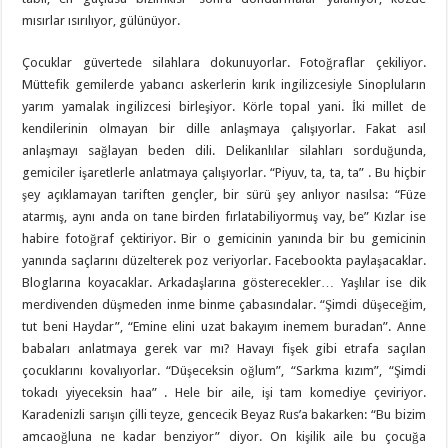
mısırlar ısırılıyor, gülünüyor.
Çocuklar güvertede silahlara dokunuyorlar. Fotoğraflar çekiliyor.
Müttefik gemilerde yabancı askerlerin kırık ingilizcesiyle Sinopluların
yarım yamalak ingilizcesi birleşiyor. Körle topal yani. İki millet de
kendilerinin olmayan bir dille anlaşmaya çalışıyorlar. Fakat asıl
anlaşmayı sağlayan beden dili. Delikanlılar silahları sorduğunda,
gemiciler işaretlerle anlatmaya çalışıyorlar. “Piyuv, ta, ta, ta” . Bu hiçbir
şey açıklamayan tariften gençler, bir sürü şey anlıyor nasılsa: “Füze
atarmış, aynı anda on tane birden fırlatabiliyormuş vay, be” Kızlar ise
habire fotoğraf çektiriyor. Bir o gemicinin yanında bir bu gemicinin
yanında saçlarını düzelterek poz veriyorlar. Facebookta paylaşacaklar.
Bloglarına koyacaklar. Arkadaşlarına gösterecekler… Yaşlılar ise dik
merdivenden düşmeden inme binme çabasındalar. “Şimdi düşeceğim,
tut beni Haydar”, “Emine elini uzat bakayım inemem buradan”. Anne
babaları anlatmaya gerek var mı? Havayı fişek gibi etrafa saçılan
çocuklarını kovalıyorlar. “Düşeceksin oğlum”, “Sarkma kızım”, “Şimdi
tokadı yiyeceksin haa” . Hele bir aile, işi tam komediye çeviriyor.
Karadenizli sarışın çilli teyze, gencecik Beyaz Rus’a bakarken: “Bu bizim
amcaoğluna ne kadar benziyor” diyor. On kişilik aile bu çocuğa