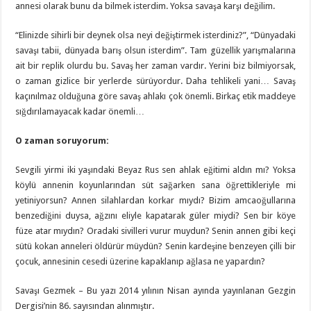
annesi olarak bunu da bilmek isterdim. Yoksa savaşa karşı değilim.
“Elinizde sihirli bir deynek olsa neyi değiştirmek isterdiniz?”, “Dünyadaki
savaşı tabii, dünyada barış olsun isterdim”. Tam güzellik yarışmalarına
ait bir replik olurdu bu. Savaş her zaman vardır. Yerini biz bilmiyorsak,
o zaman gizlice bir yerlerde sürüyordur. Daha tehlikeli yani… Savaş
kaçınılmaz olduğuna göre savaş ahlakı çok önemli. Birkaç etik maddeye
sığdırılamayacak kadar önemli…
O zaman soruyorum:
Sevgili yirmi iki yaşındaki Beyaz Rus sen ahlak eğitimi aldın mı? Yoksa
köylü annenin koyunlarından süt sağarken sana öğrettikleriyle mi
yetiniyorsun? Annen silahlardan korkar mıydı? Bizim amcaoğullarına
benzediğini duysa, ağzını eliyle kapatarak güler miydi? Sen bir köye
füze atar mıydın? Oradaki sivilleri vurur muydun? Senin annen gibi keçi
sütü kokan anneleri öldürür müydün? Senin kardeşine benzeyen çilli bir
çocuk, annesinin cesedi üzerine kapaklanıp ağlasa ne yapardın?
Savaşı Gezmek – Bu yazı 2014 yılının Nisan ayında yayınlanan Gezgin
Dergisi’nin 86. sayısından alınmıştır.