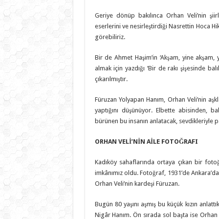
Geriye dönüp bakılınca Orhan Veli’nin şiirler
eserlerini ve nesirleştirdiği Nasrettin Hoca Hik
görebiliriz.
Bir de Ahmet Haşim’in ‘Akşam, yine akşam, 
almak için yazdığı ‘Bir de rakı şişesinde bal
çıkarılmıştır.
Füruzan Yolyapan Hanım, Orhan Veli’nin aşkl
yaptığını düşünüyor. Elbette abisinden, 
bürünen bu insanın anlatacak, sevdikleriyle p
ORHAN VELİ’NİN AİLE FOTOĞRAFI
Kadıköy sahaflarında ortaya çıkan bir fotoğ
imkânımız oldu. Fotoğraf, 1931’de Ankara’da
Orhan Veli’nin kardeşi Füruzan.
Bugün 80 yaşını aşmış bu küçük kızın anlatt
Nigâr Hanım. Ön sırada sol başta ise Orhan V