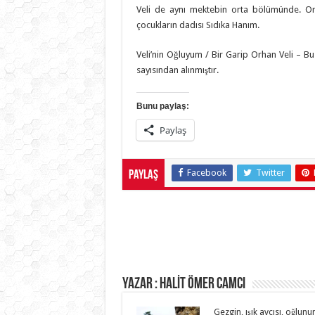
Veli de aynı mektebin orta bölümünde. Orh
çocukların dadısı Sıdıka Hanım.
Veli’nin Oğluyum / Bir Garip Orhan Veli – Bu
sayısından alınmıştır.
Bunu paylaş:
Paylaş
Facebook
Twitter
Paylaş
Yazar : HALİT ÖMER CAMCI
Gezgin, ışık avcısı, oğlunun