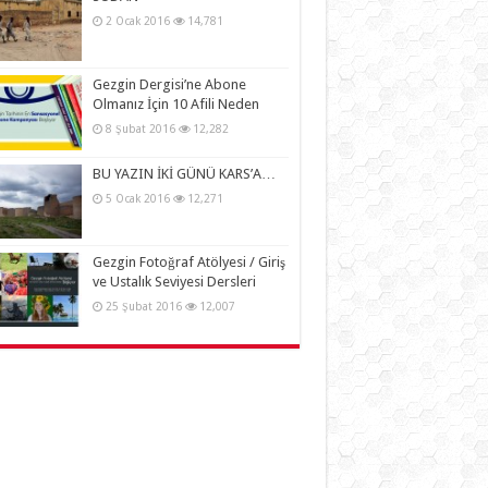
2 Ocak 2016
14,781
Gezgin Dergisi’ne Abone
Olmanız İçin 10 Afili Neden
8 Şubat 2016
12,282
BU YAZIN İKİ GÜNÜ KARS’A…
5 Ocak 2016
12,271
Gezgin Fotoğraf Atölyesi / Giriş
ve Ustalık Seviyesi Dersleri
25 Şubat 2016
12,007