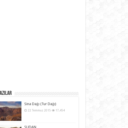
azılar
Sina Dağı (Tur Dağı)
22 Temmuz 2015
17,454
SUDAN