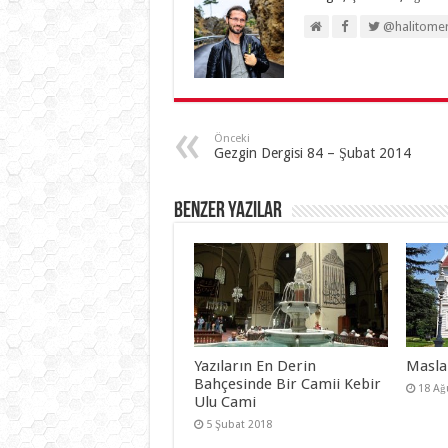
@halitome
Önceki
Gezgin Dergisi 84 – Şubat 2014
Benzer Yazılar
Yazıların En Derin
Maslak
Bahçesinde Bir Camii Kebir
18 Ağ
Ulu Cami
5 Şubat 2018