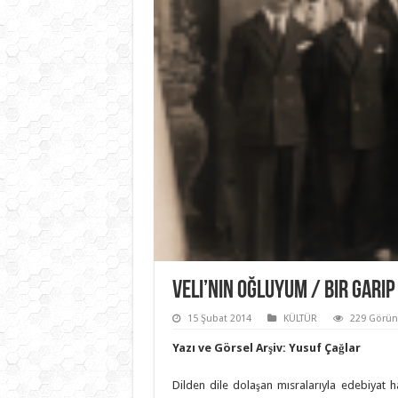
Veli’nin Oğluyum / Bir Garip
15 Şubat 2014
KÜLTÜR
229 Görü
Yazı ve Görsel Arşiv: Yusuf Çağlar
Dilden dile dolaşan mısralarıyla edebiyat ha