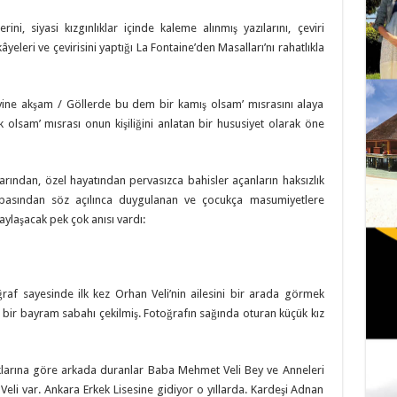
ini, siyasi kızgınlıklar içinde kaleme alınmış yazılarını, çeviri
âyeleri ve çevirisini yaptığı La Fontaine’den Masalları’nı rahatlıkla
yine akşam / Göllerde bu dem bir kamış olsam’ mısrasını alaya
ık olsam’ mısrası onun kişiliğini anlatan bir hususiyet olarak öne
arından, özel hayatından pervasızca bahisler açanların haksızlık
babasından söz açılınca duygulanan ve çocukça masumiyetlere
aylaşacak pek çok anısı vardı:
raf sayesinde ilk kez Orhan Veli’nin ailesini bir arada görmek
 bir bayram sabahı çekilmiş. Fotoğrafın sağında oturan küçük kız
ıklarına göre arkada duranlar Baba Mehmet Veli Bey ve Anneleri
eli var. Ankara Erkek Lisesine gidiyor o yıllarda. Kardeşi Adnan