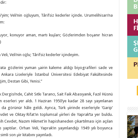
dir:
i’yim; Veli’nin oğluyum, Târifsiz kederler içinde. Urumelihisarı’na
um:
uyor, konuyor aman, martı kuşları; Gözlerimden boşanır hicran
)
eli, Veli’nin oğlu; Târifsiz kederler içindeyim.
ata gözlerini yuman şairin kaleme aldığı biyografileri sade ve
Ankara Liseleriyle İstanbul Üniversitesi Edebiyat Fakültesinde
im, Destan Gibi, Yenisi.”
 Dergisi’nde, Cahit Sıtkı Tarancı, Sait Faik Abasıyanık, Fazıl Hüsnü
in eserleri yer aldı. 1 Haziran 1950’ye kadar 28 sayı yayınlanan
ı da görünür hâle geldi. Ayrıca, Türk şiirinde eserleriyle ‘Garip’
det ve Oktay Rifat’ın toplumsal şiirleri de Yaprak’ta yer buldu.
ih Cevdet, Nazım Hikmet’in hapishaneden çıkartılması için açılan
yaptılar. Orhan Veli, Yaprak’ın yayınlandığı 1949 yılı boyunca
simli son şiir kitabını yayınladı.