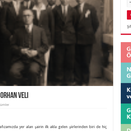
Şi
 Orhan Veli
nümler
fızamızda yer alan şairin ilk akla gelen şiirlerinden biri de hiç