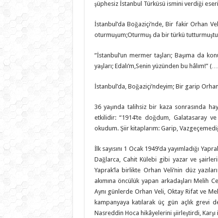
şüphesiz İstanbul Türküsü ismini verdiği eseri
İstanbul’da Boğaziçi’nde, Bir fakir Orhan Vel
oturmuşum;Oturmuş da bir türkü tutturmuşt
“İstanbul’un mermer taşları; Başıma da kon
yaşları; Edalı’m,Senin yüzünden bu hâlım!” (…
İstanbul’da, Boğaziçi’ndeyim; Bir garip Orhan V
36 yaşında talihsiz bir kaza sonrasında hay
etkilidir: “1914’te doğdum, Galatasaray ve 
okudum. Şiir kitaplarım: Garip, Vazgeçemediğ
İlk sayısını 1 Ocak 1949’da yayımladığı Yaprak
Dağlarca, Cahit Külebi gibi yazar ve şairler
Yaprak’la birlikte Orhan Veli’nin düz yazılar
akımına öncülük yapan arkadaşları Melih Cev
Aynı günlerde Orhan Veli, Oktay Rifat ve Mel
kampanyaya katılarak üç gün açlık grevi de 
Nasreddin Hoca hikâyelerini şiirleştirdi, Karşı i