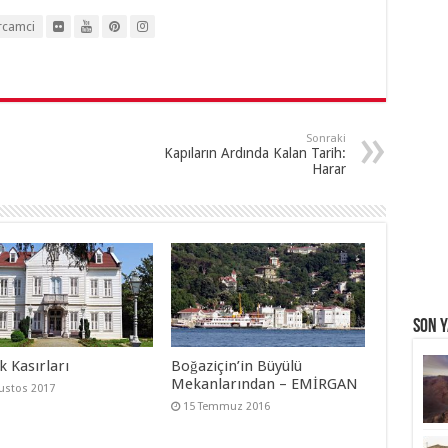
rcamci
Sonraki
Kapıların Ardında Kalan Tarih:
Harar
Son Y
 Kasırları
Boğaziçin’in Büyülü
Mekanlarından – EMİRGAN
ustos 2017
15 Temmuz 2016