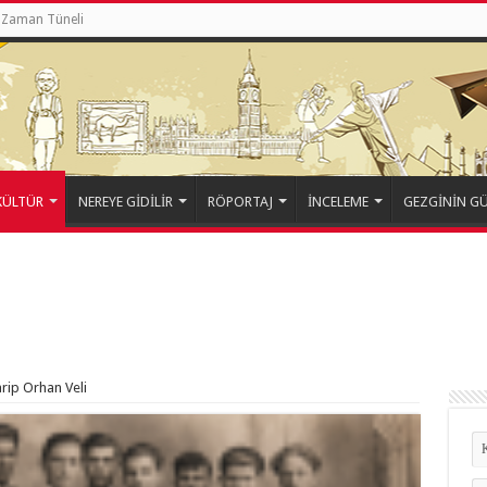
Zaman Tüneli
KÜLTÜR
NEREYE GİDİLİR
RÖPORTAJ
İNCELEME
GEZGİNİN G
arip Orhan Veli