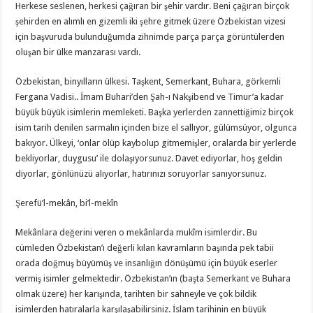
Herkese seslenen, herkesi çağıran bir şehir vardır. Beni çağıran birçok
şehirden en alımlı en gizemli iki şehre gitmek üzere Özbekistan vizesi
için başvuruda bulunduğumda zihnimde parça parça görüntülerden
oluşan bir ülke manzarası vardı.
Özbekistan, binyılların ülkesi. Taşkent, Semerkant, Buhara, görkemli
Fergana Vadisi.. İmam Buhari’den Şah-ı Nakşibend ve Timur’a kadar
büyük büyük isimlerin memleketi. Başka yerlerden zannettiğimiz birçok
isim tarih denilen sarmalın içinden bize el sallıyor, gülümsüyor, olgunca
bakıyor. Ülkeyi, ‘onlar ölüp kaybolup gitmemişler, oralarda bir yerlerde
bekliyorlar, duygusu’ ile dolaşıyorsunuz. Davet ediyorlar, hoş geldin
diyorlar, gönlünüzü alıyorlar, hatırınızı soruyorlar sanıyorsunuz.
Şerefü’l-mekân, bi’l-mekîn
Mekânlara değerini veren o mekânlarda mukîm isimlerdir. Bu
cümleden Özbekistan’ı değerli kılan kavramların başında pek tabii
orada doğmuş büyümüş ve insanlığın dönüşümü için büyük eserler
vermiş isimler gelmektedir. Özbekistan’ın (başta Semerkant ve Buhara
olmak üzere) her karışında, tarihten bir sahneyle ve çok bildik
isimlerden hatıralarla karşılaşabilirsiniz. İslam tarihinin en büyük