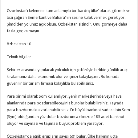
Özbekistan’ı kelimenin tam anlamıyla bir ‘kardeş ülke’ olarak görmek ve
bizi çağıran Semerkant ve Buhara’nın sesine kulak vermek gerekiyor.
Şimdiden yolunuz açık olsun. Özbekistan sizindir. Onu görmeye daha
fazla geç kalmayın.
özbekistan 10
Teknik bilgiler
Şehirler arasında yapılacak yolculuk için şoförüyle birlikte günlük araç
kiralamanız daha ekonomik olur ve işinizi kolaylaştırır. Bu konuda
güvenilir bir turizm firması kolaylıkla bulabilirsiniz.
Para birimi olarak Som kullanılıyor. Şehir merkezlerinde veya hava
alanlarında para bozdurabileceğiniz bürolar bulabilirsiniz. Taşrada
para bozdurmakta zorlanabilirsiniz. En büyük banknot sadece bin Som
(Sym) olduğundan yüz dolar bozdurunca elinizde 185 adet banknot
oluyor ve sayması ve taşıması büyük problem yaratıyor.
Özbekistan’da etnik grupların sayısı 60’ı bulur. Ülke halkının üçte