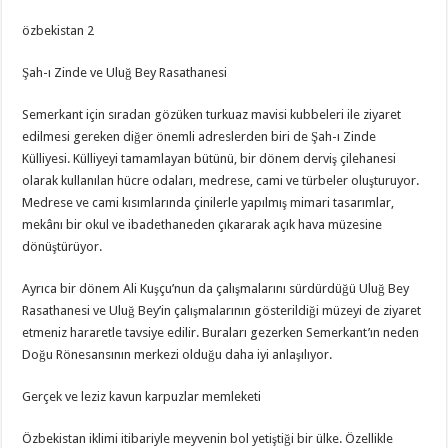
özbekistan 2
Şah-ı Zinde ve Uluğ Bey Rasathanesi
Semerkant için sıradan gözüken turkuaz mavisi kubbeleri ile ziyaret
edilmesi gereken diğer önemli adreslerden biri de Şah-ı Zinde
Külliyesi. Külliyeyi tamamlayan bütünü, bir dönem derviş çilehanesi
olarak kullanılan hücre odaları, medrese, cami ve türbeler oluşturuyor.
Medrese ve cami kısımlarında çinilerle yapılmış mimari tasarımlar,
mekânı bir okul ve ibadethaneden çıkararak açık hava müzesine
dönüştürüyor.
Ayrıca bir dönem Ali Kuşçu’nun da çalışmalarını sürdürdüğü Uluğ Bey
Rasathanesi ve Uluğ Bey’in çalışmalarının gösterildiği müzeyi de ziyaret
etmeniz hararetle tavsiye edilir. Buraları gezerken Semerkant’ın neden
Doğu Rönesansının merkezi olduğu daha iyi anlaşılıyor.
Gerçek ve leziz kavun karpuzlar memleketi
Özbekistan iklimi itibariyle meyvenin bol yetiştiği bir ülke. Özellikle