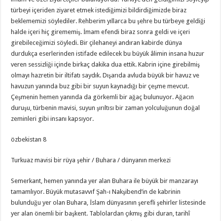
türbeyi içeriden ziyaret etmek istediğimizi bildirdiğimizde biraz
beklememizi söylediler. Rehberim yıllarca bu şehre bu türbeye geldiği
halde içeri hiç girememiş. İmam efendi biraz sonra geldi ve içeri
girebileceğimizi söyledi. Bir çilehaneyi andıran kabirde dünya
durdukça eserlerinden istifade edilecek bu büyük âlimin insana huzur
veren sessizliği içinde birkaç dakika dua ettik. Kabrin içine girebilmiş
olmayı hazretin bir iltifatı saydık. Dışarıda avluda büyük bir havuz ve
havuzun yanında buz gibi bir suyun kaynadığı bir çeşme mevcut.
Çeşmenin hemen yanında da görkemli bir ağaç bulunuyor. Ağacın
duruşu, türbenin mavisi, suyun şırıltısı bir zaman yolculuğunun doğal
zeminleri gibi insanı kapsıyor.
özbekistan 8
Turkuaz mavisi bir rüya şehir / Buhara / dünyanın merkezi
Semerkant, hemen yanında yer alan Buhara ile büyük bir manzarayı
tamamlıyor. Büyük mutasavvıf Şah-ı Nakşibend’in de kabrinin
bulunduğu yer olan Buhara, İslam dünyasının şerefli şehirler listesinde
yer alan önemli bir başkent. Tablolardan çıkmış gibi duran, tarihî