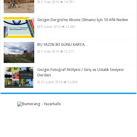
2 Ocak 2016
14,781
Gezgin Dergisi’ne Abone Olmanız İçin 10 Afili Neden
8 Şubat 2016
12,282
BU YAZIN İKİ GÜNÜ KARS’A…
5 Ocak 2016
12,271
Gezgin Fotoğraf Atölyesi / Giriş ve Ustalık Seviyesi
Dersleri
25 Şubat 2016
12,006