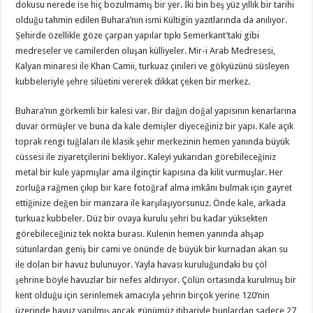
dokusu nerede ise hiç bozulmamış bir yer. İki bin beş yüz yıllık bir tarihi
olduğu tahmin edilen Buhara’nın ismi Kültigin yazıtlarında da anılıyor.
Şehirde özellikle göze çarpan yapılar tıpkı Semerkant’taki gibi
medreseler ve camilerden oluşan külliyeler. Mir-i Arab Medresesi,
Kalyan minaresi ile Khan Camii, turkuaz çinileri ve gökyüzünü süsleyen
kubbeleriyle şehre silüetini vererek dikkat çeken bir merkez.
Buhara’nın görkemli bir kalesi var. Bir dağın doğal yapısının kenarlarına
duvar örmüşler ve buna da kale demişler diyeceğiniz bir yapı. Kale açık
toprak rengi tuğlaları ile klasik şehir merkezinin hemen yanında büyük
cüssesi ile ziyaretçilerini bekliyor. Kaleyi yukarıdan görebileceğiniz
metal bir kule yapmışlar ama ilginçtir kapısına da kilit vurmuşlar. Her
zorluğa rağmen çıkıp bir kare fotoğraf alma imkânı bulmak için gayret
ettiğinize değen bir manzara ile karşılaşıyorsunuz. Önde kale, arkada
turkuaz kubbeler. Düz bir ovaya kurulu şehri bu kadar yüksekten
görebileceğiniz tek nokta burası. Kulenin hemen yanında ahşap
sütunlardan geniş bir cami ve önünde de büyük bir kurnadan akan su
ile dolan bir havuz bulunuyor. Yayla havası kuruluğundaki bu çöl
şehrine böyle havuzlar bir nefes aldırıyor. Çölün ortasında kurulmuş bir
kent olduğu için serinlemek amacıyla şehrin birçok yerine 120’nin
üzerinde havuz yapılmış ancak günümüz itibariyle bunlardan sadece 27