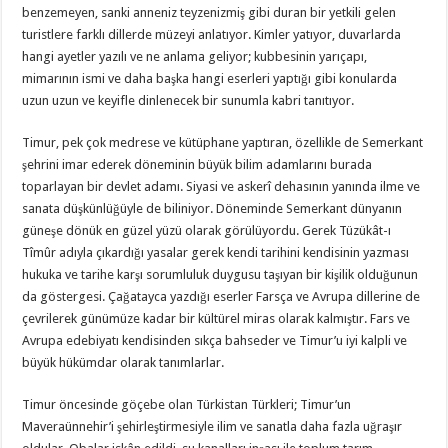
benzemeyen, sanki anneniz teyzenizmiş gibi duran bir yetkili gelen
turistlere farklı dillerde müzeyi anlatıyor. Kimler yatıyor, duvarlarda
hangi ayetler yazılı ve ne anlama geliyor; kubbesinin yarıçapı,
mimarının ismi ve daha başka hangi eserleri yaptığı gibi konularda
uzun uzun ve keyifle dinlenecek bir sunumla kabri tanıtıyor.
Timur, pek çok medrese ve kütüphane yaptıran, özellikle de Semerkant
şehrini imar ederek döneminin büyük bilim adamlarını burada
toparlayan bir devlet adamı. Siyasi ve askerî dehasının yanında ilme ve
sanata düşkünlüğüyle de biliniyor. Döneminde Semerkant dünyanın
güneşe dönük en güzel yüzü olarak görülüyordu. Gerek Tüzükât-ı
Tîmûr adıyla çıkardığı yasalar gerek kendi tarihini kendisinin yazması
hukuka ve tarihe karşı sorumluluk duygusu taşıyan bir kişilik olduğunun
da göstergesi. Çağatayca yazdığı eserler Farsça ve Avrupa dillerine de
çevrilerek günümüze kadar bir kültürel miras olarak kalmıştır. Fars ve
Avrupa edebiyatı kendisinden sıkça bahseder ve Timur’u iyi kalpli ve
büyük hükümdar olarak tanımlarlar.
Timur öncesinde göçebe olan Türkistan Türkleri; Timur’un
Maveraünnehir’i şehirleştirmesiyle ilim ve sanatla daha fazla uğraşır