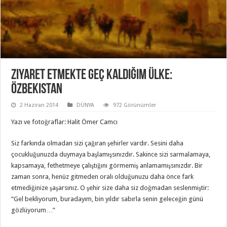
Ziyaret Etmekte Geç Kaldığım Ülke:
Özbekistan
2 Haziran 2014
DÜNYA
972 Görünümler
Yazı ve fotoğraflar: Halit Ömer Camcı
Siz farkında olmadan sizi çağıran şehirler vardır. Sesini daha
çocukluğunuzda duymaya başlamışsınızdır. Sakince sizi sarmalamaya,
kapsamaya, fethetmeye çalıştığını görmemiş anlamamışsınızdır. Bir
zaman sonra, henüz gitmeden oralı olduğunuzu daha önce fark
etmediğinize şaşarsınız. O şehir size daha siz doğmadan seslenmiştir:
“Gel bekliyorum, buradayım, bin yıldır sabırla senin geleceğin günü
gözlüyorum…”