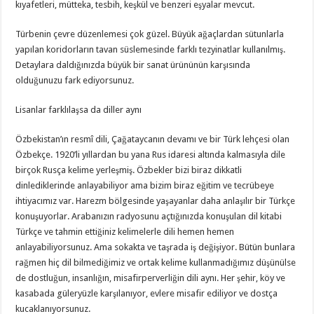
kıyafetleri, mütteka, tesbih, keşkül ve benzeri eşyalar mevcut.
Türbenin çevre düzenlemesi çok güzel. Büyük ağaçlardan sütunlarla
yapılan koridorların tavan süslemesinde farklı tezyinatlar kullanılmış.
Detaylara daldığınızda büyük bir sanat ürününün karşısında
olduğunuzu fark ediyorsunuz.
Lisanlar farklılaşsa da diller aynı
Özbekis­tan’ın resmî dili, Çağataycanın devamı ve bir Türk lehçesi olan
Özbekçe. 1920’li yıllardan bu yana Rus idaresi altında kalmasıyla dile
birçok Rusça kelime yerleşmiş. Özbekler bizi biraz dikkatli
dinlediklerinde anlayabiliyor ama bizim biraz eğitim ve tecrübeye
ihtiyacımız var. Harezm bölgesinde yaşayanlar daha anlaşılır bir Türkçe
konuşuyorlar. Arabanızın radyosunu açtığınızda konuşulan dil kitabi
Türkçe ve tahmin ettiğiniz kelimelerle dili hemen hemen
anlayabiliyorsunuz. Ama sokakta ve taşrada iş değişiyor. Bütün bunlara
rağmen hiç dil bilmediğimiz ve ortak kelime kullanmadığımız düşünülse
de dostluğun, insanlığın, misafirperverliğin dili aynı. Her şehir, köy ve
kasabada güleryüzle karşılanıyor, evlere misafir ediliyor ve dostça
kucaklanıyorsunuz.