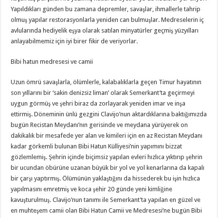
Yapıldıkları günden bu zamana depremler, savaşlar, ihmallerle tahrip
olmuş yapılar restorasyonlarla yeniden can bulmuşlar. Medreselerin iç
avlularında hediyelik eşya olarak satılan minyatürler geçmiş yüzyılları
anlayabilmemiz için iyi birer fikir de veriyorlar.
Bibi hatun medresesi ve camii
Uzun ömrü savaşlarla, ölümlerle, kalabalıklarla geçen Timur hayatının
son yıllarını bir ‘sakin denizsiz liman’ olarak Semerkant’ta geçirmeyi
uygun görmüş ve şehri biraz da zorlayarak yeniden imar ve inşa
ettirmiş. Döneminin ünlü gezgini Clavijo’nun aktardıklarına baktığımızda
bugün Recistan Meydanı’nın gerisinde ve meydana yürüyerek on
dakikalık bir mesafede yer alan ve kimileri için en az Recistan Meydanı
kadar görkemli bulunan Bibi Hatun Külliyesi’nin yapımını bizzat
gözlemlemiş. Şehrin içinde biçimsiz yapılan evleri hızlıca yıktırıp şehrin
bir ucundan öbürüne uzanan büyük bir yol ve yol kenarlarına da kapalı
bir çarşı yaptırmış. Ölümünün yaklaştığını da hissederek bu işin hızlıca
yapılmasını emretmiş ve koca şehir 20 günde yeni kimliğine
kavuşturulmuş. Clavijo’nun tanımı ile Semerkant’ta yapılan en güzel ve
en muhteşem camii olan Bibi Hatun Camii ve Medresesi’ne bugün Bibi