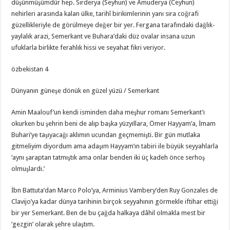
düşünmüşümdür hep. Sirderya (Seyhun) ve Amuderya (Ceyhun)
nehirleri arasında kalan ülke, tarihî birikimlerinin yanı sıra coğrafi
güzellikleriyle de görülmeye değer bir yer. Fergana tarafındaki dağlık-
yaylalık arazi, Semerkant ve Buhara’daki düz ovalar insana uzun
ufuklarla birlikte ferahlık hissi ve seyahat fikri veriyor.
özbekistan 4
Dünyanın güneşe dönük en güzel yüzü / Semerkant
Amin Maalouf’un kendi isminden daha meşhur romanı Semerkant’ı
okurken bu şehrin beni de alıp başka yüzyıllara, Ömer Hayyam’a, İmam
Buhari’ye taşıyacağı aklımın ucundan geçmemişti. Bir gün mutlaka
gitmeliyim diyordum ama adaşım Hayyam’ın tabiri ile büyük seyyahlarla
‘aynı şaraptan tatmıştık ama onlar benden iki üç kadeh önce serhoş
olmuşlardı.’
İbn Battuta’dan Marco Polo’ya, Arminius Vambery’den Ruy Gonzales de
Clavijo’ya kadar dünya tarihinin birçok seyyahının görmekle iftihar ettiği
bir yer Semerkant. Ben de bu çağda halkaya dâhil olmakla mest bir
‘gezgin’ olarak şehre ulaştım.