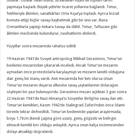
oldular. Obalar iskân edildi, su kanalları inşası ile toplum tarım
yapmaya başladı. Büyük şehirler ticaret yollarına bağlandı. Timur,
fetihleriyle âlimleri, sanatkârları Orta Asya’ya topladı. Ayrıca bizzat
komuta ettiği hiçbir savaşı kaybetmek gibi bir ünü var. Buna
Osmanlılarla yaptığı Ankara Savaşı da dâhil. Timur, Taftazani gibi
âlimleri meclisinde bulundurur, nasihatlerini dinlerdi.
Yüzyıllar sonra mezarında rahatsız edildi
19 Haziran 1941’de Sovyet antropolog Mikhail Gerasimov, Timur’un
bedenini mezarından çıkararak inceledi. Ancak Timur’un mezarını
açmadan önce protestolarla karşılaşmıştı ve mezarın lanetli olduğuna
dair geniş bir inanış vardı. Anıt mezarında her kim olursa olsun
Timur’un mezarını deşerse ülkesine savaş şeytanlarının dolacağını
söyleyen bir yazı bulunuyordu. Gerasimov mezarı açtıktan 3 gün sonra
22 Haziran 1941’de Nazi Almanya’sı Sovyetler Birliği’ne savaş ilan etti.
Timur’un kemikleri, Kasım 1942’de Stalingrad Zaferi’nden önce İslami
törenle tekrar defnedildi. Timur’un bedeninde yapılan araştırmada,
boyu 1.73cm (kendi çağına göre uzun), geniş göğüslü ve belirgin
elmacık kemikli biri olduğu anlaşıldı. Ayrıca onun kalça incinmesinden
dolayı aksaklığı doğrulandı.