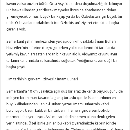
kavun ve karpuzları bütün Orta Asya’da tadına doyulmazlığı ile biliniyor.
Bir başka ülkeden getirilecek meyveler listesine ebatlarından dolayı
giremeyecek olması büyük bir kayıp ya da bu Özbekistan için büyük bir
talih. O kavunları tadabilmek için Özbekistan’ı ziyaret etmekten başka
çareniz yok.
Semerkant şehir merkezinden yaklaşık on km uzaktaki İmam Buhari
Hazretleri’nin kabrine doğru giderken yol kenarlarındaki tarlalarda
yetişmiş kavunları satanlardan bir kavun aldık. Aldığımız kavunu aynı
tarlanın kenarındaki su kanalında soğuttuk. Yediğimiz kavun değil bir
başka şeydi.
İlim tarihinin görkemli zirvesi / İmam Buhari
Semerkant’a 10 km uzaklıkta açık düz bir arazide kendi büyüklüğünü de
imleyen bir mimari tasarımla geniş bir avlu içinde İslam tarihinin en
büyük âlimlerinden Sahih-i Buhari yazarı İmam Buhari’nin kabri
bulunuyor. Uzun, kubbeli bir türbenin hemen içinde sembolik bir
mermer lahit yer alıyor. Asıl mezar lahdin hemen altına denk gelen
yerin altında. Özel izinle girilen bu kabri ziyaretimizde kabrin içinde
imam ve özel ziyaretçiler bulunuyordu. Türkiye’den geldiğimizi söyleyip