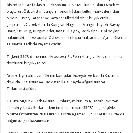
ikisinden biraz fazlasını Türk soyundan ve Müslüman olan Özbekler
oluşturur. Özbekistan dünyanın önemli İslam kültür merkezlerinden
biridir. Ruslar, Tatarlar ve Kazaklar ülkedeki öbür büyük etnik
gruplardır. Özbekistan’da Kongrat, Nagman, Mangıt, Toyaklı, Savay,
Barın, Üç Urug, Burgut, Arlat, Kanglı, Baştaş, Karakalpak gibi boylar
bulunmaktadır ve bunlar Özbekistan’ı oluşturmaktadırlar. Ayrıca ülkede
az sayıda Tacik de yaşamaktadır.
Taşkent SSCB döneminde Moskova, St. Petersburg ve Kiev’den sonra
dördüncü büyük şehirdi.
Denize kıyısı olmayan ülkenin komşuları kuzeyde ve batıda Kazakistan,
doğuda Kırgızistan ve Tacikistan ile güneyde Afganistan ve
Türkmenistan’dır.
1924’te bugünkü Özbekistan Cumhuriyeti kurulmuş, ancak 1945’ten
sonraki yıllarda Rusların denetimine girmiştir. SSCB’nin çöküşüyle
birlikte Özbekistan 20 Haziran 1990’da egemenliğini 1 Eylül 1991’de de
bağımsızlığını kazanmıştır.