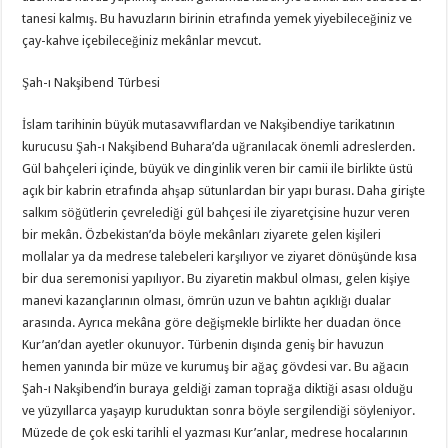
tanesi kalmış. Bu havuzların birinin etrafında yemek yiyebileceğiniz ve
çay-kahve içebileceğiniz mekânlar mevcut.
Şah-ı Nakşibend Türbesi
İslam tarihinin büyük mutasavvıflardan ve Nakşibendiye tarikatının
kurucusu Şah-ı Nakşibend Buhara’da uğranılacak önemli adreslerden.
Gül bahçeleri içinde, büyük ve dinginlik veren bir camii ile birlikte üstü
açık bir kabrin etrafında ahşap sütunlardan bir yapı burası. Daha girişte
salkım söğütlerin çevrelediği gül bahçesi ile ziyaretçisine huzur veren
bir mekân. Özbekistan’da böyle mekânları ziyarete gelen kişileri
mollalar ya da medrese talebeleri karşılıyor ve ziyaret dönüşünde kısa
bir dua seremonisi yapılıyor. Bu ziyaretin makbul olması, gelen kişiye
manevi kazançlarının olması, ömrün uzun ve bahtın açıklığı dualar
arasında. Ayrıca mekâna göre değişmekle birlikte her duadan önce
Kur’an’dan ayetler okunuyor. Türbenin dışında geniş bir havuzun
hemen yanında bir müze ve kurumuş bir ağaç gövdesi var. Bu ağacın
Şah-ı Nakşibend’in buraya geldiği zaman toprağa diktiği asası olduğu
ve yüzyıllarca yaşayıp kuruduktan sonra böyle sergilendiği söyleniyor.
Müzede de çok eski tarihli el yazması Kur’anlar, medrese hocalarının