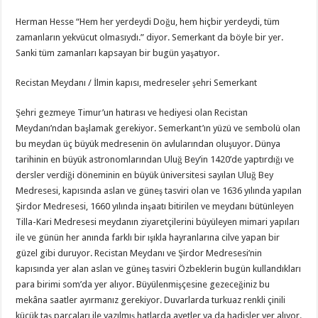
Herman Hesse “Hem her yerdeydi Doğu, hem hiçbir yerdeydi, tüm
zamanların yekvücut olmasıydı.” diyor. Semerkant da böyle bir yer.
Sanki tüm zamanları kapsayan bir bugün yaşatıyor.
Recistan Meydanı / İlmin kapısı, medreseler şehri Semerkant
Şehri gezmeye Timur’un hatırası ve hediyesi olan Recistan
Meydanı’ndan başlamak gerekiyor. Semerkant’ın yüzü ve sembolü olan
bu meydan üç büyük medresenin ön avlularından oluşuyor. Dünya
tarihinin en büyük astronomlarından Uluğ Bey’in 1420’de yaptırdığı ve
dersler verdiği döneminin en büyük üniversitesi sayılan Uluğ Bey
Medresesi, kapısında aslan ve güneş tasviri olan ve 1636 yılında yapılan
Şirdor Medresesi, 1660 yılında inşaatı bitirilen ve meydanı bütünleyen
Tilla-Kari Medresesi meydanın ziyaretçilerini büyüleyen mimari yapıları
ile ve günün her anında farklı bir ışıkla hayranlarına cilve yapan bir
güzel gibi duruyor. Recistan Meydanı ve Şirdor Medresesi’nin
kapısında yer alan aslan ve güneş tasviri Özbeklerin bugün kullandıkları
para birimi som’da yer alıyor. Büyülenmişçesine gezeceğiniz bu
mekâna saatler ayırmanız gerekiyor. Duvarlarda turkuaz renkli çinili
küçük taş parçaları ile yazılmış hatlarda ayetler ya da hadisler yer alıyor.