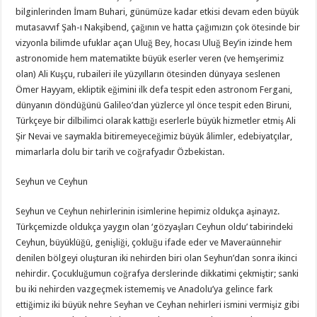
bilginlerinden İmam Buhari, günümüze kadar etkisi devam eden büyük
mutasavvıf Şah-ı Nakşibend, çağının ve hatta çağımızın çok ötesinde bir
vizyonla bilimde ufuklar açan Uluğ Bey, hocası Uluğ Bey’in izinde hem
astronomide hem matematikte büyük eserler veren (ve hemşerimiz
olan) Ali Kuşçu, rubaileri ile yüzyılların ötesinden dünyaya seslenen
Ömer Hayyam, ekliptik eğimini ilk defa tespit eden astronom Fergani,
dünyanın döndüğünü Galileo’dan yüzlerce yıl önce tespit eden Biruni,
Türkçeye bir dilbilimci olarak kattığı eserlerle büyük hizmetler etmiş Ali
Şir Nevai ve saymakla bitiremeyeceğimiz büyük âlimler, edebiyatçılar,
mimarlarla dolu bir tarih ve coğrafyadır Özbekistan.
Seyhun ve Ceyhun
Seyhun ve Ceyhun nehirlerinin isimlerine hepimiz oldukça aşinayız.
Türkçemizde oldukça yaygın olan ‘gözyaşları Ceyhun oldu’ tabirindeki
Ceyhun, büyüklüğü, genişliği, çokluğu ifade eder ve Maveraünnehir
denilen bölgeyi oluşturan iki nehirden biri olan Seyhun’dan sonra ikinci
nehirdir. Çocukluğumun coğrafya derslerinde dikkatimi çekmiştir; sanki
bu iki nehirden vazgeçmek istememiş ve Anadolu’ya gelince fark
ettiğimiz iki büyük nehre Seyhan ve Ceyhan nehirleri ismini vermişiz gibi