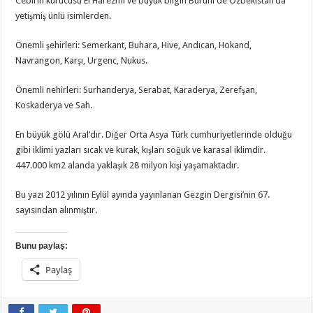
Cebirin kurucusu El Harezmi ve büyük bilgin Buruni de Özbekistan’da
yetişmiş ünlü isimlerden.
Önemli şehirleri: Semerkant, Buhara, Hive, Andıcan, Hokand,
Navrangon, Karşı, Urgenc, Nukus.
Önemli nehirleri: Surhanderya, Serabat, Karaderya, Zerefşan,
Koskaderya ve Sah.
En büyük gölü Aral’dır. Diğer Orta Asya Türk cumhuriyetlerinde olduğu
gibi iklimi yazları sıcak ve kurak, kışları soğuk ve karasal iklimdir.
447.000 km2 alanda yaklaşık 28 milyon kişi yaşamaktadır.
Bu yazı 2012 yılının Eylül ayında yayınlanan Gezgin Dergisi’nin 67.
sayısından alınmıştır.
Bunu paylaş:
Paylaş