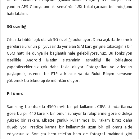
yandan APS-C boyutundaki sensörün 1.5X fokal çarpanı bulunduğunu
hatırlatalım.
3G özelliği
Cihazda bütünleşik olarak 3G özelliği bulunuyor. Daha açık ifade etmek
gerekirse ürünün pil yuvasında yer alan SIM kart girişine takacağınız bir
GSM hattı ile dünya ile bağlantılı hale gelebiliyorsunuz. Bu fonksiyon
özellikle Android işletim sisteminin esnekliği ile birleşince
yapabilecekleriniz çok daha fazla oluyor. Fotoğrafları ve videoları
paylaşmak, istenen bir FTP adresine ya da Bulut Bilişim servisine
yüklemek bu teknoloji ile mümkün oluyor.
Pil ömrü
Samsung bu cihazda 4360 mAh bir pil kullanım. CIPA standartlarına
göre bu pil 440 karelik bir ömür sunuyor ki rakiplerine göre oldukça
yüksek bir rakam. Elbette günlük kullanımda bu rakam biraz daha
düşebiliyor. Pratikte karma bir kullanımda uzun bir pil ömrü elde
ediyorsunuz. Sonuçta hem telefon hem de fotoğraf makinesi gibi