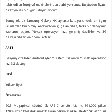
tabir edilen fotoğraf makinelerinden alabiliyorsunuz. Bu yüzden fiyatın
biraz yüksek olduğunu düşünüyorum.
Sonuç olarak Samsung Galaxy NX aynasız kategorisindeki en ilginç
ürünlerden biri olmuş. Android’den güç alan cihaz, farklı bir deneyimin
kapılarını açıyor. Yüksek operasyon hızı, gelişmiş özellikler ve 3G
desteği cihazın en önemli artıları.
ARTI
Gelişmiş özellikler Android işletim sistemi Pil ömrü Yüksek operasyon
hızı 3G desteği
EKSİ
Yüksek fiyat
Özellikler
20.3 Megapiksel çözünürlük APS-C sensör 4.8 inç 921.000 piksel
1280×720 piksel dokunmatik ekran 640×480 pksel elektronik vizör Full