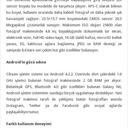
sensör boyutu bu modelde de karşımıza çıkıyor. APS-C olarak bilinen
bu boyut, kullanım sırasında daha kaliteli fotoğraf ve daha yüksek ışık
hassasiyeti sağlıyor. 23.5×15.7 mm boyutundaki CMOS sensör 20.3
Megapiksel çözünürlük sunuyor. Maksimum ISO değeri 25600 olan
fotoğraf makinesinde 4.8 inç büyüklüğünde dokunmatik bir ekran,
elektronik vizör, Full HD video kayıt, 16 GB dahili hafıza, microSD bellek
yuvası, 3G, kablosuz ağlara bağlanma, JPEG ve RAW desteği ve
saniyede 8.6 kare seri çekim hızı gibi özellikler bulunuyor.
Android’in gücü adına
Cihazın işletim sistemi ise Android 4.2.2. Üzerinde dört çekirdekli 1.6
GHz işlemci bulunan fotoğraf makinesinde 2 GB RAM yer alıyor.
Bütünleşik GPS, Bluetooth 4.0 gibi özellikleri bulunan Galaxy NX,
Android işletim sisteminin sunduğu birçok uygulamayı destekliyor. Yani
fotoğraf makinesi tarafı ile çektiğiniz bütün fotoğrafları anında
Instagram, Twitter ya da Facebook gibi sosyal ağlarda
paylaşabiliyorsunuz.
Farklı kullanım deneyimi