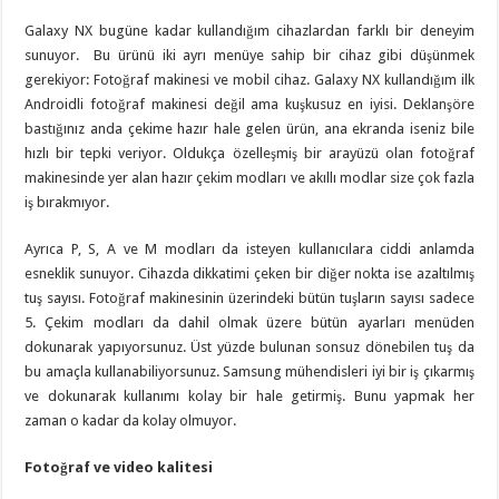
Galaxy NX bugüne kadar kullandığım cihazlardan farklı bir deneyim
sunuyor. Bu ürünü iki ayrı menüye sahip bir cihaz gibi düşünmek
gerekiyor: Fotoğraf makinesi ve mobil cihaz. Galaxy NX kullandığım ilk
Androidli fotoğraf makinesi değil ama kuşkusuz en iyisi. Deklanşöre
bastığınız anda çekime hazır hale gelen ürün, ana ekranda iseniz bile
hızlı bir tepki veriyor. Oldukça özelleşmiş bir arayüzü olan fotoğraf
makinesinde yer alan hazır çekim modları ve akıllı modlar size çok fazla
iş bırakmıyor.
Ayrıca P, S, A ve M modları da isteyen kullanıcılara ciddi anlamda
esneklik sunuyor. Cihazda dikkatimi çeken bir diğer nokta ise azaltılmış
tuş sayısı. Fotoğraf makinesinin üzerindeki bütün tuşların sayısı sadece
5. Çekim modları da dahil olmak üzere bütün ayarları menüden
dokunarak yapıyorsunuz. Üst yüzde bulunan sonsuz dönebilen tuş da
bu amaçla kullanabiliyorsunuz. Samsung mühendisleri iyi bir iş çıkarmış
ve dokunarak kullanımı kolay bir hale getirmiş. Bunu yapmak her
zaman o kadar da kolay olmuyor.
Fotoğraf ve video kalitesi