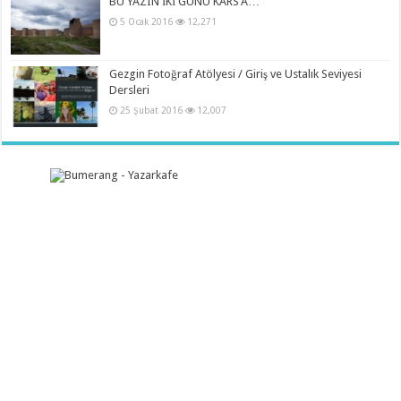
BU YAZIN İKİ GÜNÜ KARS’A…
5 Ocak 2016
12,271
Gezgin Fotoğraf Atölyesi / Giriş ve Ustalık Seviyesi
Dersleri
25 Şubat 2016
12,007