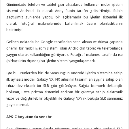
Günümüzde telefon ve tablet gibi cihazlarda kullanılan mobil işletim
sistemi Android, ilk olarak Andy Rubin tarafın geliştirilmişti. Rubin
geçtiğimiz günlerde yaptığı bir açıklamada bu işletim sistemini ilk
olarak fotoğraf makinelerinde kullanılmak üzere planladıklarını
belirtmişti.
Gelinen noktada ise Google tarafından satın alınan ve dünya çapında
önemli bir mobil işletim sistemi olan Android’in tablet ve telefonlarda
yaygın olarak kullanıldığını görüyoruz. Fotoğraf makinesi tarafında ise
(birkaç ürün dışında) bu işletim sistemi yaygınlaşamadı.
İşte bu ürünlerden biri de Samsung’un Android işletim sistemine sahip
ilk aynasız modeli Galaxy NX. NX ailesinin tasarım anlayışına sahip olan
cihaz dev ekranlı bir SLR gibi görünüyor. Sağda bombeli deklanşör
bölümü, üstte prizma sistemini andıran bir çıkıntıya sahip elektronik
vizör ve değiştirilebilir objektifi ile Galaxy NX’i ilk bakışta SLR sanmanız
gayet normal.
APS-C boyutunda sensör
Son dönemde aynasızlarda görmeye başladığımız giriş seviyesi SLR