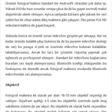
Ürünün fotoğraf kalitesi standart bir Android’li cihazdan çok daha iyi.
Yüksek ISO’da bazı sorunlar ortaya çıksa da (ki bu gayet normal) makul
değerlerde sıkıntı olmuyor. Ayrıca saniyede 8.6 kare gibi yüksek bir seri
çekim hızı ile cihaz adeta dikiş makinesi gibi çalışıyor. Öte yanan FUL HD
videoların kalitesi de gayet başarılı.
Videoda bence en önemli sorun mikrofon girişinin yer almayışı. Her ne
kadar üründe kulaklık çıkışı bulunsa da (ki bu yuvanın mikrofon desteği
de var) bu yuvaya 4 pinli ve üzerinde mikrofon bulunan kulaklıklar
takabiliyorsunuz. Ancak bu tarz bir çözümle röportaj yapmak çok
eğlenceli ve profesyonel olmuyor. Standart bir mikrofonu bağlarsanız
buradan ses kaydı alamıyorsunuz. Bluetooth özelliği olduğundan bu
fonksiyonu da denedik ancak fotoğraf makinesi modunda Bluetooth
mikrofondan ses alamıyorsunuz.
Objektif
Fotoğraf makinesi kit olarak yer alan 18-55 mm objektif seçeneği ile
satılıyor. Diyafram açıklığı 3.5 olan bu objektifin üzerinde optik imaj
sabitleme sistemi de yer alıyor. Bu objektife ek olarak farklı seçenekler
de bulunuyor. Bu objektif günlük kullanım için yeterli oluyor. Öte