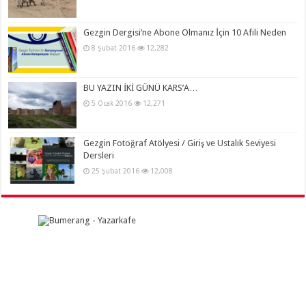
Gezgin Dergisi’ne Abone Olmanız İçin 10 Afili Neden
8 Şubat 2016
12,282
BU YAZIN İKİ GÜNÜ KARS’A…
5 Ocak 2016
12,271
Gezgin Fotoğraf Atölyesi / Giriş ve Ustalık Seviyesi
Dersleri
25 Şubat 2016
12,008