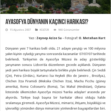
Ayasofya Dünyanın kaçıncı harikası?
15 Ağustos 2007
KÜLTÜR
940 Görünümler
Yazı :
Zeynep Azize Su
– Fotoğraf:
O. Metehan Kurt
Dünyanın yeni 7 harikası belli oldu. 21 adayın yarıştığı ve 100 milyona
yakın kişinin oyladığı yarışma sonrasında kazananlar 07/07/07 tarihinde
belirlendi. Türkiye’nin de Ayasofya Müzesi ile aday gösterildiği
yarışmanın sonucu Lizbon’da düzenlenen gecede açıklandı. Dünyanın
yedi yeni harikası büyük tartışmalarla birlikte şöyle belirlendi. Çin Seddi
(Çin), Petra (Ürdün.), Kurtarıcı İsa Heykeli (Rio de Janeiro , Brezilya.),
Chichen Itza Piramidi (Meksika Chichen Itza), Machu Picchu (güney
amerika), Roma Coliseum’u (Roma), Tac Mahal (Hindistan), Oylama
listesinde ülkemizden Ayasofya müzesi ‘harika adayları’ arasında yer
alıyordu. Türkiye başlı başına bir harikalar ülkesi olduğu halde
sıralamaya giremedi. Ayasofya Müzesi, mimarisi, ihtişamı, büyüklüğü ve
işlevselliği yönünden dünya mimarisini yönlendiren başyapıtlardan biri.