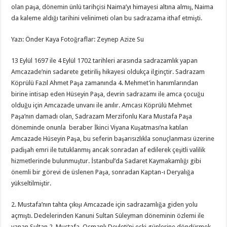
olan paşa, dönemin ünlü tarihçisi Naima’yı himayesi altına almış, Naima
da kaleme aldığı tarihini velinimeti olan bu sadrazama ithaf etmişti.
Yazı: Önder Kaya Fotoğraflar: Zeynep Azize Su
13 Eylül 1697 ile 4 Eylül 1702 tarihleri arasında sadrazamlık yapan
Amcazade’nin sadarete getiriliş hikayesi oldukça ilginçtir. Sadrazam
Köprülü Fazıl Ahmet Paşa zamanında 4. Mehmet’in hanımlarından
birine intisap eden Hüseyin Paşa, devrin sadrazamı ile amca çocuğu
olduğu için Amcazade unvanı ile anılır. Amcası Köprülü Mehmet
Paşa’nın damadı olan, Sadrazam Merzifonlu Kara Mustafa Paşa
döneminde onunla beraber İkinci Viyana Kuşatması’na katılan
Amcazade Hüseyin Paşa, bu seferin başarısızlıkla sonuçlanması üzerine
padişah emri ile tutuklanmış ancak sonradan af edilerek çeşitli valilik
hizmetlerinde bulunmuştur. İstanbul’da Sadaret Kaymakamlığı gibi
önemli bir görevi de üslenen Paşa, sonradan Kaptan-ı Deryalığa
yükseltilmiştir.
2. Mustafa’nın tahta çıkışı Amcazade için sadrazamlığa giden yolu
açmıştı. Dedelerinden Kanuni Sultan Süleyman döneminin özlemi ile
yanan Sultan 2. Mustafa, Osmanlı Devleti’ni eski günlerine döndürmek