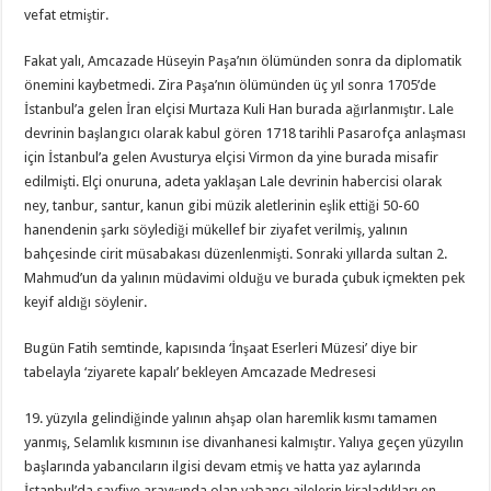
vefat etmiştir.
Fakat yalı, Amcazade Hüseyin Paşa’nın ölümünden sonra da diplomatik
önemini kaybetmedi. Zira Paşa’nın ölümünden üç yıl sonra 1705’de
İstanbul’a gelen İran elçisi Murtaza Kuli Han burada ağırlanmıştır. Lale
devrinin başlangıcı olarak kabul gören 1718 tarihli Pasarofça anlaşması
için İstanbul’a gelen Avusturya elçisi Virmon da yine burada misafir
edilmişti. Elçi onuruna, adeta yaklaşan Lale devrinin habercisi olarak
ney, tanbur, santur, kanun gibi müzik aletlerinin eşlik ettiği 50-60
hanendenin şarkı söylediği mükellef bir ziyafet verilmiş, yalının
bahçesinde cirit müsabakası düzenlenmişti. Sonraki yıllarda sultan 2.
Mahmud’un da yalının müdavimi olduğu ve burada çubuk içmekten pek
keyif aldığı söylenir.
Bugün Fatih semtinde, kapısında ‘İnşaat Eserleri Müzesi’ diye bir
tabelayla ‘ziyarete kapalı’ bekleyen Amcazade Medresesi
19. yüzyıla gelindiğinde yalının ahşap olan haremlik kısmı tamamen
yanmış, Selamlık kısmının ise divanhanesi kalmıştır. Yalıya geçen yüzyılın
başlarında yabancıların ilgisi devam etmiş ve hatta yaz aylarında
İstanbul’da sayfiye arayışında olan yabancı ailelerin kiraladıkları en