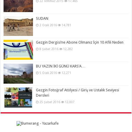
22 Temmuz 2015
17,465
SUDAN
2 Ocak 2016
14,781
Gezgin Dergisi’ne Abone Olmanız İçin 10 Afili Neden
8 Şubat 2016
12,282
BU YAZIN İKİ GÜNÜ KARS’A…
5 Ocak 2016
12,271
Gezgin Fotoğraf Atölyesi / Giriş ve Ustalık Seviyesi
Dersleri
25 Şubat 2016
12,007