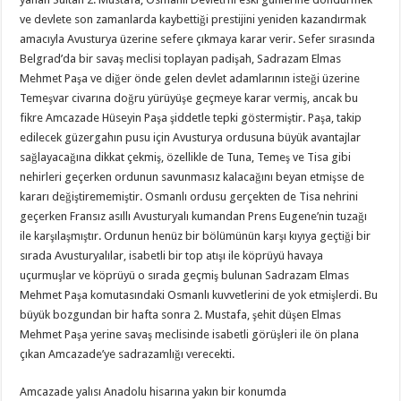
ve devlete son zamanlarda kaybettiği prestijini yeniden kazandırmak
amacıyla Avusturya üzerine sefere çıkmaya karar verir. Sefer sırasında
Belgrad’da bir savaş meclisi toplayan padişah, Sadrazam Elmas
Mehmet Paşa ve diğer önde gelen devlet adamlarının isteği üzerine
Temeşvar civarına doğru yürüyüşe geçmeye karar vermiş, ancak bu
fikre Amcazade Hüseyin Paşa şiddetle tepki göstermiştir. Paşa, takip
edilecek güzergahın pusu için Avusturya ordusuna büyük avantajlar
sağlayacağına dikkat çekmiş, özellikle de Tuna, Temeş ve Tisa gibi
nehirleri geçerken ordunun savunmasız kalacağını beyan etmişse de
kararı değiştirememiştir. Osmanlı ordusu gerçekten de Tisa nehrini
geçerken Fransız asıllı Avusturyalı kumandan Prens Eugene’nin tuzağı
ile karşılaşmıştır. Ordunun henüz bir bölümünün karşı kıyıya geçtiği bir
sırada Avusturyalılar, isabetli bir top atışı ile köprüyü havaya
uçurmuşlar ve köprüyü o sırada geçmiş bulunan Sadrazam Elmas
Mehmet Paşa komutasındaki Osmanlı kuvvetlerini de yok etmişlerdi. Bu
büyük bozgundan bir hafta sonra 2. Mustafa, şehit düşen Elmas
Mehmet Paşa yerine savaş meclisinde isabetli görüşleri ile ön plana
çıkan Amcazade’ye sadrazamlığı verecekti.
Amcazade yalısı Anadolu hisarına yakın bir konumda