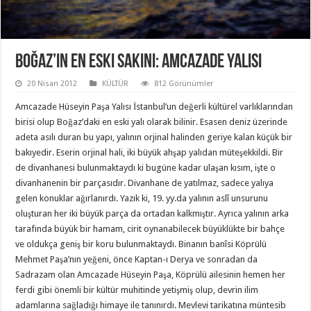
Boğaz’ın en eski sakini: Amcazade yalısı
20 Nisan 2012
KÜLTÜR
812 Görünümler
Amcazade Hüseyin Paşa Yalısı İstanbul’un değerli kültürel varlıklarından
birisi olup Boğaz’daki en eski yalı olarak bilinir. Esasen deniz üzerinde
adeta asılı duran bu yapı, yalının orjinal halinden geriye kalan küçük bir
bakıyedir. Eserin orjinal hali, iki büyük ahşap yalıdan müteşekkildi. Bir
de divanhanesi bulunmaktaydı ki bugüne kadar ulaşan kısım, işte o
divanhanenin bir parçasıdır. Divanhane de yatılmaz, sadece yalıya
gelen konuklar ağırlanırdı. Yazık ki, 19. yy.da yalının aslî unsurunu
oluşturan her iki büyük parça da ortadan kalkmıştır. Ayrıca yalının arka
tarafında büyük bir hamam, cirit oynanabilecek büyüklükte bir bahçe
ve oldukça geniş bir koru bulunmaktaydı. Binanın banîsi Köprülü
Mehmet Paşa’nın yeğeni, önce Kaptan-ı Derya ve sonradan da
Sadrazam olan Amcazade Hüseyin Paşa, Köprülü ailesinin hemen her
ferdi gibi önemli bir kültür muhitinde yetişmiş olup, devrin ilim
adamlarına sağladığı himaye ile tanınırdı. Mevlevi tarikatına müntesib