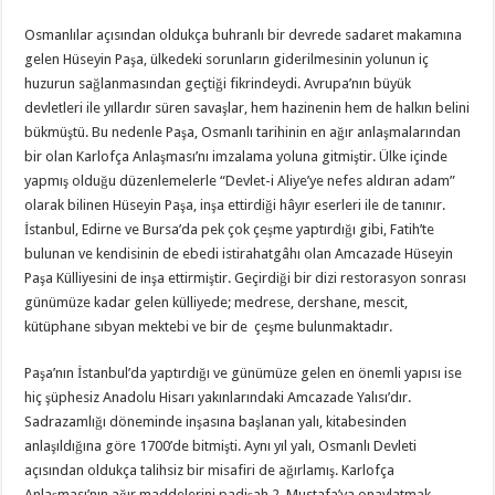
Osmanlılar açısından oldukça buhranlı bir devrede sadaret makamına
gelen Hüseyin Paşa, ülkedeki sorunların giderilmesinin yolunun iç
huzurun sağlanmasından geçtiği fikrindeydi. Avrupa’nın büyük
devletleri ile yıllardır süren savaşlar, hem hazinenin hem de halkın belini
bükmüştü. Bu nedenle Paşa, Osmanlı tarihinin en ağır anlaşmalarından
bir olan Karlofça Anlaşması’nı imzalama yoluna gitmiştir. Ülke içinde
yapmış olduğu düzenlemelerle “Devlet-i Aliye’ye nefes aldıran adam”
olarak bilinen Hüseyin Paşa, inşa ettirdiği hâyır eserleri ile de tanınır.
İstanbul, Edirne ve Bursa’da pek çok çeşme yaptırdığı gibi, Fatih’te
bulunan ve kendisinin de ebedi istirahatgâhı olan Amcazade Hüseyin
Paşa Külliyesini de inşa ettirmiştir. Geçirdiği bir dizi restorasyon sonrası
günümüze kadar gelen külliyede; medrese, dershane, mescit,
kütüphane sıbyan mektebi ve bir de çeşme bulunmaktadır.
Paşa’nın İstanbul’da yaptırdığı ve günümüze gelen en önemli yapısı ise
hiç şüphesiz Anadolu Hisarı yakınlarındaki Amcazade Yalısı’dır.
Sadrazamlığı döneminde inşasına başlanan yalı, kitabesinden
anlaşıldığına göre 1700’de bitmişti. Aynı yıl yalı, Osmanlı Devleti
açısından oldukça talihsiz bir misafiri de ağırlamış. Karlofça
Anlaşması’nın ağır maddelerini padişah 2. Mustafa’ya onaylatmak