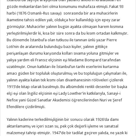
gözde mekanlardan biri olma konumunu muhafaza etmişti. Fakat 93
harbi (1876 Osmanlı-Rus savaşı) sonrasında bir ara muhacirlerin
ikametine tahsis edilen yalı, oldukça hor kullanıldığı için epey zarar
görmüştür. Muhacirler yalının bugün ayakta olmayan harem kısmına
yerleştirilmişlerdir ki, kısa bir süre sonra da bu kısım ortadan kalkmıştır.
Bu dönemde İstanbul’a olan tutkusu ile tanınan ünlü yazar Pierre
Loti’nin de aralarında bulunduğu bazı kişiler, yalının gittikçe
perişanlaşan durumu karşısında kolları sıvama yoluna gitmişler ve
yalıya yardım eli Fransız elçisinin eşi Madame Bompard tarafından
uzatılmıştır. Onun katkıları ile İstanbul’un tarihi eserlerini kurtarma
amacı güden bir topluluk oluşturulmuş ve bu topluluğun çalışmaları ile,
yalının ayakta kalan tek kısmı olan divanhanesinin rölöveleri çizilerek
1915’de kitap olarak basılmıştı. Bu albümdeki renkli desenler bir başka
elçi eşi olan İngiliz elçisinin eşi Lady Lowther’in katkılarıyla, Sanayi-i
Nefise yani Güzel Sanatlar Akademisi öğrencilerinden Nuri ve Şeref
Efendilere çizdirilmişti.
Yalının kaderine terkedilmişliğinin bir sonucu olarak 1926’da damı
aktarılamamış ve içeri sızan su, pek çok değerli işleme ve sanatsal
malzemeyi tahrip etmiştir. 1947’de bir tadilat geçiren yalıda, ne yazık ki