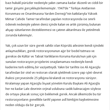
bazı hukukî pürüzler nedeniyle yakın zamana kadar düzenli ve ciddi bir
tamir girişimi gerçekleştirilememiştir. 1947’de “Türkiye Anıtlarının
Korunması ve Onarılmasına Yardım Derneği”nin katkılarıyla Yüksek
Mimar Cahide Tamer tarafından yapılan restorasyonda ise sınırlı
ödenek nedeniyle yalının deniz içinde kalan ve artık çürümüş bulunan
ahşap sütunlarının desteklenmesi ve çatının aktarılması ile yetinilmek
zorunda kalınmıştır.
Yalı, çok uzun bir süre gerek sahibi olan Köprülü ailesinin kendi içindeki
anlaşmazlıkları, gerek restorasyonunun ağır bir bedel tutması ve
gerekse de Kültür ve Tabiat Varlıklarını Koruma Kurulu’nun yalı için
sunulan restorasyon projelerini onaylamaması nedeniyle kendi
kaderine terk edilmiş bir vaziyetteydi. Yakın bir tarihte ise Ali Ağaoğlu
tarafından bir otel ve restoran olarak işletilmek üzere yap-işlet-devret
ihalesi çerçevesinde 25 yıllığına kiralandı ve restorasyonu sürüyor.
Kiralamayı yapan Ağaoğlu İnşaat yönetim Kurulu Başkanı Ali Ağaoğlu
her ne kadar Lale devrinin orjinal uslubuna sadık kalınacağını söylese
de ortaya çıkacak sonuç için beklemek gerek. Ancak ülkemizde bu tür
restorasyonların genellikle tarihî yapının aslî kimliğini kaybetmesine
neden olduğu da bir gerçek.