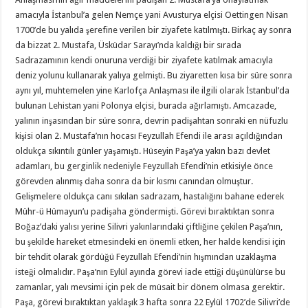
amacıyla İstanbul’a gelen Nemçe yani Avusturya elçisi Oettingen Nisan
1700’de bu yalıda şerefine verilen bir ziyafete katılmıştı. Birkaç ay sonra
da bizzat 2. Mustafa, Üsküdar Sarayı’nda kaldığı bir sırada
Sadrazamının kendi onuruna verdiği bir ziyafete katılmak amacıyla
deniz yolunu kullanarak yalıya gelmişti. Bu ziyaretten kısa bir süre sonra
aynı yıl, muhtemelen yine Karlofça Anlaşması ile ilgili olarak İstanbul’da
bulunan Lehistan yani Polonya elçisi, burada ağırlamıştı. Amcazade,
yalının inşasından bir süre sonra, devrin padişahtan sonraki en nüfuzlu
kişisi olan 2. Mustafa’nın hocası Feyzullah Efendi ile arası açıldığından
oldukça sıkıntılı günler yaşamıştı. Hüseyin Paşa’ya yakın bazı devlet
adamları, bu gerginlik nedeniyle Feyzullah Efendi’nin etkisiyle önce
görevden alınmış daha sonra da bir kısmı canından olmuştur.
Gelişmelere oldukça canı sıkılan sadrazam, hastalığını bahane ederek
Mühr-ü Hümayun’u padişaha göndermişti. Görevi bıraktıktan sonra
Boğaz’daki yalısı yerine Silivri yakınlarındaki çiftliğine çekilen Paşa’nın,
bu şekilde hareket etmesindeki en önemli etken, her halde kendisi için
bir tehdit olarak gördüğü Feyzullah Efendi’nin hışmından uzaklaşma
isteği olmalıdır. Paşa’nın Eylül ayında görevi iade ettiği düşünülürse bu
zamanlar, yalı mevsimi için pek de müsait bir dönem olmasa gerektir.
Paşa, görevi bıraktıktan yaklaşık 3 hafta sonra 22 Eylül 1702’de Silivri’de