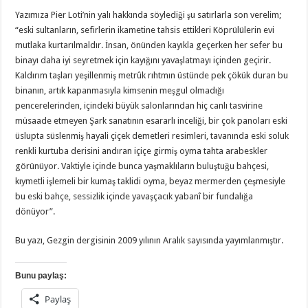
Yazımıza Pier Loti’nin yalı hakkında söylediği şu satırlarla son verelim;
“eski sultanların, sefirlerin ikametine tahsis ettikleri Köprülülerin evi
mutlaka kurtarılmaldır. İnsan, önünden kayıkla geçerken her sefer bu
binayı daha iyi seyretmek için kayığını yavaşlatmayı içinden geçirir.
Kaldırım taşları yeşillenmiş metrûk rıhtmın üstünde pek çökük duran bu
binanın, artık kapanmasıyla kimsenin meşgul olmadığı
pencerelerinden, içindeki büyük salonlarından hiç canlı tasvirine
müsaade etmeyen Şark sanatının esararlı inceliği, bir çok panoları eski
üslupta süslenmiş hayali çiçek demetleri resimleri, tavanında eski soluk
renkli kurtuba derisini andıran içiçe girmiş oyma tahta arabeskler
görünüyor. Vaktiyle içinde bunca yaşmaklıların buluştuğu bahçesi,
kıymetli işlemeli bir kumaş taklidi oyma, beyaz mermerden çeşmesiyle
bu eski bahçe, sessizlik içinde yavaşçacık yabanî bir fundalığa
dönüyor”.
Bu yazı, Gezgin dergisinin 2009 yılının Aralık sayısında yayımlanmıştır.
Bunu paylaş:
Paylaş