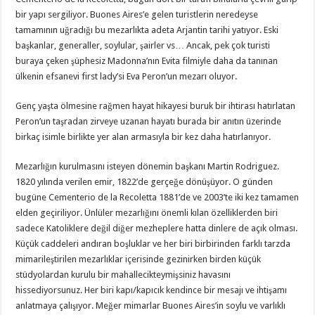
bir yapı sergiliyor. Buones Aires’e gelen turistlerin neredeyse
tamamının uğradığı bu mezarlıkta adeta Arjantin tarihi yatıyor. Eski
başkanlar, generaller, soylular, şairler vs… Ancak, pek çok turisti
buraya çeken şüphesiz Madonna’nın Evita filmiyle daha da tanınan
ülkenin efsanevi first lady’si Eva Peron’un mezarı oluyor.
Genç yaşta ölmesine rağmen hayat hikayesi buruk bir ihtirası hatırlatan
Peron’un taşradan zirveye uzanan hayatı burada bir anıtın üzerinde
birkaç isimle birlikte yer alan armasıyla bir kez daha hatırlanıyor.
Mezarlığın kurulmasını isteyen dönemin başkanı Martin Rodriguez.
1820 yılında verilen emir, 1822’de gerçeğe dönüşüyor. O günden
bugüne Cementerio de la Recoletta 1881’de ve 2003’te iki kez tamamen
elden geçiriliyor. Ünlüler mezarlığını önemli kılan özelliklerden biri
sadece Katoliklere değil diğer mezheplere hatta dinlere de açık olması.
Küçük caddeleri andıran boşluklar ve her biri birbirinden farklı tarzda
mimarileştirilen mezarlıklar içerisinde gezinirken birden küçük
stüdyolardan kurulu bir mahallecikteymişsiniz havasını
hissediyorsunuz. Her biri kapı/kapıcık kendince bir mesajı ve ihtişamı
anlatmaya çalışıyor. Meğer mimarlar Buones Aires’in soylu ve varlıklı