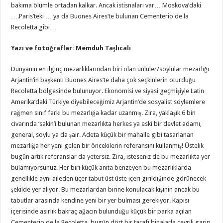
bakıma ölümle ortadan kalkar. Ancak istisnaları var… Moskova’daki
….Paris’teki … ya da Buones Aires’te bulunan Cementerio de la
Recoletta gibi…
Yazı ve fotoğraflar: Memduh Taşlıcalı
Dünyanın en ilginç mezarlıklarından biri olan ünlüler/soylular mezarlığı
Arjantin’in başkenti Buones Aires’te daha çok seçkinlerin oturduğu
Recoletta bölgesinde bulunuyor. Ekonomisi ve siyasi geçmişiyle Latin
Amerika’daki Türkiye diyebileceğimiz Arjantin’de sosyalist söylemlere
rağmen sınıf farkı bu mezarlığa kadar uzanmış. Zira, yaklaşık 6 bin
civarında ‘sakin’i bulunan mezarlıkta herkes ya eski bir devlet adamı,
general, soylu ya da şair. Adeta küçük bir mahalle gibi tasarlanan
mezarlığa her yeni gelen bir öncekilerin referansını kullanmış! Üstelik
bugün artık referanslar da yetersiz. Zira, isteseniz de bu mezarlıkta yer
bulamıyorsunuz. Her biri küçük anıta benzeyen bu mezarlıklarda
genellikle aynı aileden üçer tabut üst üste içeri girildiğinde görünecek
şekilde yer alıyor. Bu mezarlardan birine konulacak kişinin ancak bu
tabutlar arasında kendine yeni bir yer bulması gerekiyor. Kapısı
içerisinde asırlık bakraç ağacın bulunduğu küçük bir parka açılan
Cementerio de la Recoletta, bugün dört bir tarafı binalarla çevrili garip