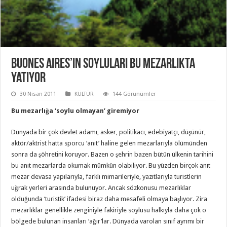
Buones Aires’in soyluları bu mezarlıkta
yatıyor
30 Nisan 2011
KÜLTÜR
144 Görünümler
Bu mezarlığa ‘soylu olmayan’ giremiyor
Dünyada bir çok devlet adamı, asker, politikacı, edebiyatçı, düşünür,
aktör/aktrist hatta sporcu ‘anıt’ haline gelen mezarlarıyla ölümünden
sonra da şöhretini koruyor. Bazen o şehrin bazen bütün ülkenin tarihini
bu anıt mezarlarda okumak mümkün olabiliyor. Bu yüzden birçok anıt
mezar devasa yapılarıyla, farklı mimarileriyle, yazıtlarıyla turistlerin
uğrak yerleri arasında bulunuyor. Ancak sözkonusu mezarlıklar
olduğunda ‘turistik’ ifadesi biraz daha mesafeli olmaya başlıyor. Zira
mezarlıklar genellikle zenginiyle fakiriyle soylusu halkıyla daha çok o
bölgede bulunan insanları ‘ağır’lar. Dünyada varolan sınıf ayrımı bir