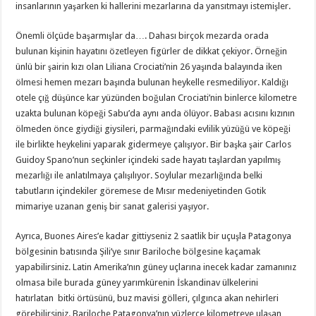
insanlarının yaşarken ki hallerini mezarlarına da yansıtmayı istemişler.
Önemli ölçüde başarmışlar da…. Dahası birçok mezarda orada
bulunan kişinin hayatını özetleyen figürler de dikkat çekiyor. Örneğin
ünlü bir şairin kızı olan Liliana Crociati’nin 26 yaşında balayında iken
ölmesi hemen mezarı başında bulunan heykelle resmediliyor. Kaldığı
otele çığ düşünce kar yüzünden boğulan Crociati’nin binlerce kilometre
uzakta bulunan köpeği Sabu’da aynı anda ölüyor. Babası acısını kızının
ölmeden önce giydiği giysileri, parmağındaki evlilik yüzüğü ve köpeği
ile birlikte heykelini yaparak gidermeye çalışıyor. Bir başka şair Carlos
Guidoy Spano’nun seçkinler içindeki sade hayatı taşlardan yapılmış
mezarlığı ile anlatılmaya çalışılıyor. Soylular mezarlığında belki
tabutların içindekiler göremese de Mısır medeniyetinden Gotik
mimariye uzanan geniş bir sanat galerisi yaşıyor.
Ayrıca, Buones Aires’e kadar gittiyseniz 2 saatlik bir uçuşla Patagonya
bölgesinin batısında Şili’ye sınır Bariloche bölgesine kaçamak
yapabilirsiniz. Latin Amerika’nın güney uçlarına inecek kadar zamanınız
olmasa bile burada güney yarımkürenin İskandinav ülkelerini
hatırlatan bitki örtüsünü, buz mavisi gölleri, çılgınca akan nehirleri
görebilirsiniz. Bariloche Patagonya’nın yüzlerce kilometreye ulaşan