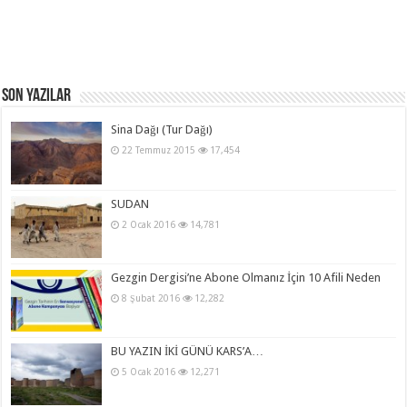
Son Yazılar
Sina Dağı (Tur Dağı)
22 Temmuz 2015
17,454
SUDAN
2 Ocak 2016
14,781
Gezgin Dergisi’ne Abone Olmanız İçin 10 Afili Neden
8 Şubat 2016
12,282
BU YAZIN İKİ GÜNÜ KARS’A…
5 Ocak 2016
12,271