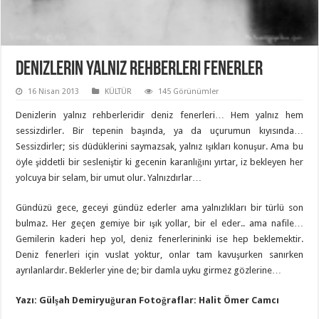
Denizlerin Yalnız Rehberleri Fenerler
16 Nisan 2013
KÜLTÜR
145 Görünümler
Denizlerin yalnız rehberleridir deniz fenerleri… Hem yalnız hem
sessizdirler. Bir tepenin başında, ya da uçurumun kıyısında…
Sessizdirler; sis düdüklerini saymazsak, yalnız ışıkları konuşur. Ama bu
öyle şiddetli bir sesleniştir ki gecenin karanlığını yırtar, iz bekleyen her
yolcuya bir selam, bir umut olur. Yalnızdırlar…
Gündüzü gece, geceyi gündüz ederler ama yalnızlıkları bir türlü son
bulmaz. Her geçen gemiye bir ışık yollar, bir el eder.. ama nafile…
Gemilerin kaderi hep yol, deniz fenerlerininki ise hep beklemektir.
Deniz fenerleri için vuslat yoktur, onlar tam kavuşurken sanırken
ayrılanlardır. Beklerler yine de; bir damla uyku girmez gözlerine…
Yazı: Gülşah Demiryuğuran Fotoğraflar: Halit Ömer Camcı