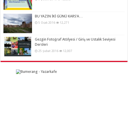
BU YAZIN İKİ GÜNÜ KARS’A…
5 Ocak 2016
12,271
Gezgin Fotoğraf Atölyesi / Giriş ve Ustalık Seviyesi
Dersleri
25 Şubat 2016
12,007