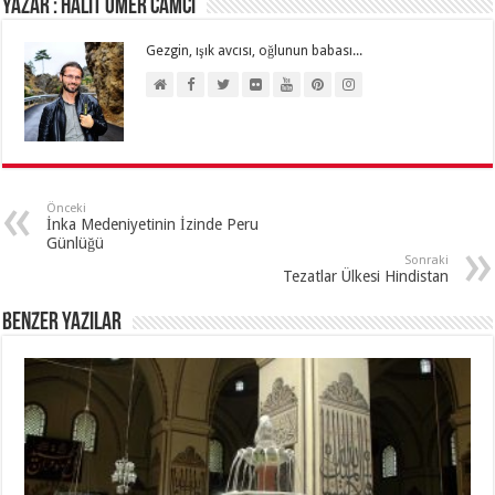
Yazar : HALİT ÖMER CAMCI
Gezgin, ışık avcısı, oğlunun babası...
Önceki
İnka Medeniyetinin İzinde Peru
Günlüğü
Sonraki
Tezatlar Ülkesi Hindistan
Benzer Yazılar