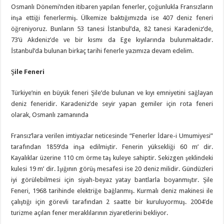
Osmanlı Dönemi’nden itibaren yapılan fenerler, çoğunlukla Fransızların
inşa ettiği fenerlermiş. Ülkemize baktığımızda ise 407 deniz feneri
öğreniyoruz. Bunların 53 tanesi İstanbul’da, 82 tanesi Karadeniz’de,
73’ü Akdeniz’de ve bir kısmı da Ege kıyılarında bulunmaktadır.
İstanbul’da bulunan birkaç tarihi fenerle yazımıza devam edelim.
Şile Feneri
Türkiye’nin en büyük feneri Şile’de bulunan ve kıyı emniyetini sağlayan
deniz feneridir. Karadeniz’de seyir yapan gemiler için rota feneri
olarak, Osmanlı zamanında
Fransız’lara verilen imtiyazlar neticesinde “Fenerler İdare-i Umumiyesi”
tarafından 1859’da inşa edilmiştir. Fenerin yüksekliği 60 m’ dir.
Kayalıklar üzerine 110 cm örme taş kuleye sahiptir. Sekizgen şeklindeki
kulesi 19 m’ dir. Işığının görüş mesafesi ise 20 deniz milidir. Gündüzleri
iyi görülebilmesi için siyah-beyaz yatay bantlarla boyanmıştır. Şile
Feneri, 1968 tarihinde elektriğe bağlanmış. Kurmalı deniz makinesi ile
çalıştığı için görevli tarafından 2 saatte bir kuruluyormuş. 2004’de
turizme açılan fener meraklılarının ziyaretlerini bekliyor.