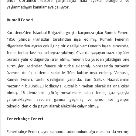
anda dördüncü restore çalışmasıyla hala ayakta olduğunu ve
yaşlanmadığını kanıtlamaya çalışıyor.
Rumeli Feneri
Karadeniz’den İstanbul Boğazı’na girişte karşımıza çıkar Rumeli Feneri.
1856 yılında Fransızlar tarafından inşa edilmiş. Rumeli Feneri’ni
diğerlerinden ayıran çok ilginç bir özelliği var: Fenerin inşası sırasında,
fener birkaç kez hiç sebepsiz yıkılmış. Civarda yaşayan bazı köylüler
burada yatır olduğunda ısrar etmiş, fenerin bu yüzden yıkıldığını öne
sürmüşler. Ardından fenere bir türbe eklenmiş. Sonrasında türbenin
üzerine de üç kademe şeklinde 30m kubbe inşa edilmiş. Velhasılı,
Rumeli Feneri, tarihi özelliğinin yanında, Sarı Saltuk Hazretlerinin
mezarının bulunduğu iddiasıyla, kutsal bir mekan olarak da öne çıkar
olmuş. 18 deniz mili görüş mesafesine sahip fener, gaz yağıyla
çalışmaktayken asetilen gazına geçilmiş ve şimdi ise gelişen
teknolojiden o da payını alarak elektrikle çalışır olmuş.
Fenerbahçe Feneri
Fenerbahçe Feneri, aynı zamanda adını bulunduğu mekana da vermiş.