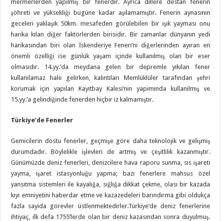
mermerlerden yapılmış bir fenerdir. Ayrıca dillere destan fenerin
şöhreti ve yüksekliği bugüne kadar aşılamamıştır. Fenerin aynasının
geceleri yaklaşık 50km. mesafeden görülebilen bir ışık yayması onu
harika kılan diğer faktörlerden birisidir. Bir zamanlar dünyanın yedi
harikasından biri olan İskenderiye Feneri’ni diğerlerinden ayıran en
önemli özelliği ise günlük yaşam içinde kullanılmış olan bir eser
olmasıdır. 14.yy.’da meydana gelen bir depremle yıkılan fener
kullanılamaz hale gelirken, kalıntıları Memlüklüler tarafından şehri
korumak için yapılan Kayıtbay Kalesi’nin yapımında kullanılmış ve
15.yy.’a gelindiğinde fenerden hiçbir iz kalmamıştır.
Türkiye’de Fenerler
Gemicilerin dostu fenerler, geçmişe göre daha teknolojik ve gelişmiş
durumdadır. Böylelikle işlevleri de artmış ve çeşitlilik kazanmıştır.
Günümüzde deniz fenerleri, denizcilere hava raporu sunma, sis işareti
yayma, işaret istasyonluğu yapma; bazı fenerlere mahsus özel
yansıtma sistemleri ile kayalığa, sığlığa dikkat çekme, olası bir kazada
kıyı emniyetini haberdar etme ve kazazedeleri barındırma gibi oldukça
fazla sayıda görevler üstlenmektedirler.Türkiye’de deniz fenerlerine
ihtiyaç, ilk defa 1755’lerde olan bir deniz kazasından sonra duyulmuş.