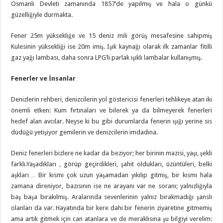
Osmanlı Devleti zamanında 1857’de yapılmış ve hala o günkü
güzelliğiyle durmakta.
Fener 25m yüksekliğe ve 15 deniz mili görüş mesafesine sahipmiş
Kulesinin yüksekliği ise 20m imiş. Işık kaynağı olarak ilk zamanlar fitilli
gaz yağı lambası, daha sonra LPG’li parlak ışıklı lambalar kullanışmış.
Fenerler ve İnsanlar
Denizlerin rehberi, denizcilerin yol göstericisi fenerleri tehlikeye atan iki
önemli etken: Kum fırtınaları ve bilerek ya da bilmeyerek fenerleri
hedef alan avcılar. Neyse ki bu gibi durumlarda fenerin ışığı yerine sis
düdüğü yetişiyor gemilerin ve denizcilerin imdadına.
Deniz fenerleri bizlere ne kadar da beziyor; her birinin mazisi, yaşı, şekli
farklı.Yaşadıkları , görüp geçirdikleri, şahit oldukları, üzüntüleri, belki
aşkları… Bir kısmı çok uzun yaşamadan yıkılıp gitmiş, bir kısmı hala
zamana direniyor, bazısının ise ne arayanı var ne soranı; yalnızlığıyla
baş başa bırakılmış. Aralarında sevenlerinin yalnız bırakmadığı şanslı
olanları da var. Hayatında bir kere dahi bir fenerin ziyaretine gitmemiş
ama artık gitmek için can atanlara ve de meraklısına şu bilgiyi verelim: