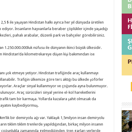
2,5 $ ile yaşayan Hindistan halkı ayrıca her yıl dünyada üretilen
ep ediyor. İnsanların hayvanlarla beraber çöplükler içinde yaşadığı
ezleri, pahalı arabalar, düzenli park ve bahçeler görebilirsiniz.
 1.250.000.000luk nüfusu ile dünyanın ikinci büyük ülkesidir.
 Hindistan’da kilometrekareye düşen kişi bakımından ise
anı şok etmeye yetiyor. Hindistan trafiğinde araç kullanmayı
lanabilir. Trafiğin ülkemize göre ters aktığı bu ülkede şoförler
anıyorlar. Araçlar sinyal kullanmıyor ve çoğunda ayna bulunmuyor.
lunuyor. Araç sürücüleri sinyal yerine el-kol hareketlerini
trafik tam bir karmaşa. Yollarda kazalara şahit olmasak da
 hayatını kaybediyormuş.
m’lik bir demiryolu ağı var. Yaklaşık 1,5milyon insan demiryolu
arın tıklım tıklım trenlerde yapıldığından, birkaç milyon insanın
r çoğunlukla zamanında gelmediğinden, tren garları yerlerde