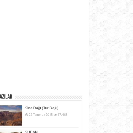
azılar
Sina Dağı (Tur Dağı)
22 Temmuz 2015
17,463
SUDAN