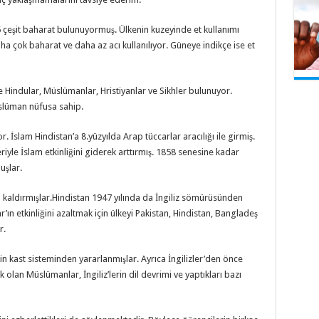
25 çeşit baharat bulunuyormuş. Ülkenin kuzeyinde et kullanımı
a çok baharat ve daha az acı kullanılıyor. Güneye indikçe ise et
 Hindular, Müslümanlar, Hristiyanlar ve Sikhler bulunuyor.
slüman nüfusa sahip.
İslam Hindistan’a 8.yüzyılda Arap tüccarlar aracılığı ile girmiş.
iyle İslam etkinliğini giderek arttırmış. 1858 senesine kadar
uşlar.
n kaldırmışlar.Hindistan 1947 yılında da İngiliz sömürüsünden
’ın etkinliğini azaltmak için ülkeyi Pakistan, Hindistan, Bangladeş
r.
çin kast sisteminden yararlanmışlar. Ayrıca İngilizler’den önce
k olan Müslümanlar, İngiliz’lerin dil devrimi ve yaptıkları bazı