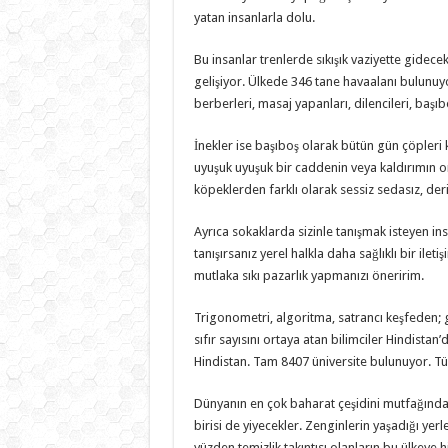
yatan insanlarla dolu.
Bu insanlar trenlerde sıkışık vaziyette gidece
gelişiyor. Ülkede 346 tane havaalanı bulunuyor
berberleri, masaj yapanları, dilencileri, baş
İnekler ise başıboş olarak bütün gün çöpleri
uyuşuk uyuşuk bir caddenin veya kaldırımın or
köpeklerden farklı olarak sessiz sedasız, deri
Ayrıca sokaklarda sizinle tanışmak isteyen ins
tanışırsanız yerel halkla daha sağlıklı bir ileti
mutlaka sıkı pazarlık yapmanızı öneririm.
Trigonometri, algoritma, satrancı keşfeden; 
sıfır sayısını ortaya atan bilimciler Hindista
Hindistan. Tam 8407 üniversite bulunuyor. Tür
Dünyanın en çok baharat çeşidini mutfağında
birisi de yiyecekler. Zenginlerin yaşadığı yerl
yüzden temizlik takıntısı olanların bu ülkeye 