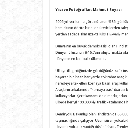
Yazı ve Fotoğraflar: Mahmut Boyacı
2005 yılı verilerine göre nüfusun %85i günlük 
ham altının dörtte birini de üreticilerden tal
yerden sadece 1km uzakta lüks alış-veriş merk
Dünya’nın en büyük demokrasisi olan Hindistan
Dünya nüfusunun %16.7sini oluşturmakta olan
dünyanın en kalabalık ülkesidir.
Ülkeye ilk girdiğimizde gördüğünüz trafik ins
başaran bir insan her yerde çok rahat araç kul
neredeyse tek elleri kornaya basili araç kull
Araçların arkalarında “kornaya bas” ibaresi bu
kullanıyorlar. Şerit kavramı da olmadığından 
ülkede her yıl 100.000 kişi trafik kazalarında
Demiryolu Bakanlığı olan Hindistan’da 65.000k
taşımacılığında çalışıyor. Uzun süren yolculukl
devamlı yolculuk yaptığı düşünülüyor. Trenle