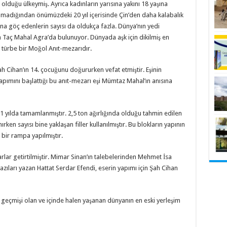
olduğu ülkeymiş. Ayrıca kadınların yarısına yakını 18 yaşına
madığından önümüzdeki 20 yıl içerisinde Çin’den daha kalabalık
şına göç edenlerin sayısı da oldukça fazla. Dünya’nın yedi
n Taç Mahal Agra’da bulunuyor. Dünyada aşk için dikilmiş en
 türbe bir Moğol Anıt-mezarıdır.
h Cihan’ın 14. çocuğunu doğururken vefat etmiştir. Eşinin
pımını başlattığı bu anıt-mezarı eşi Mümtaz Mahal’ın anısına
21 yılda tamamlanmıştır. 2,5 ton ağırlığında olduğu tahmin edilen
ken sayısı bine yaklaşan filler kullanılmıştır. Bu blokların yapının
 bir rampa yapılmıştır.
arlar getirtilmiştir. Mimar Sinan’ın talebelerinden Mehmet İsa
azıları yazan Hattat Serdar Efendi, eserin yapımı için Şah Cihan
ık geçmişi olan ve içinde halen yaşanan dünyanın en eski yerleşim