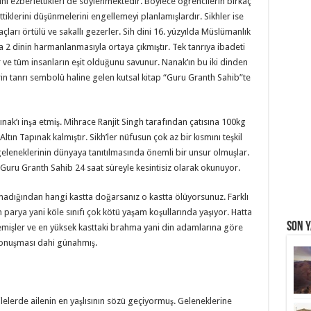
lini ezberlettikleri de söylenmektedir. Böylece öğrencilerin birkaç
ettiklerini düşünmelerini engellemeyi planlamışlardır. Sikhler ise
çları örtülü ve sakallı gezerler. Sih dini 16. yüzyılda Müslümanlık
 2 dinin harmanlanmasıyla ortaya çıkmıştır. Tek tanrıya ibadeti
ar ve tüm insanların eşit olduğunu savunur. Nanak’ın bu iki dinden
erin tanrı sembolü haline gelen kutsal kitap “Guru Granth Sahib”te
ınak’ı inşa etmiş. Mihrace Ranjit Singh tarafından çatısına 100kg
ltın Tapınak kalmıştır. Sikh’ler nüfusun çok az bir kısmını teşkil
leneklerinin dünyaya tanıtılmasında önemli bir unsur olmuşlar.
an Guru Granth Sahib 24 saat süreyle kesintisiz olarak okunuyor.
lmadığından hangi kastta doğarsanız o kastta ölüyorsunuz. Farklı
 parya yani köle sınıfı çok kötü yaşam koşullarında yaşıyor. Hatta
Son Y
emişler ve en yüksek kasttaki brahma yani din adamlarına göre
 konuşması dahi günahmış.
ilelerde ailenin en yaşlısının sözü geçiyormuş. Geleneklerine