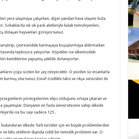
kleri yere ulaşmaya çalışırken, diğer yandan hava ulaşımı hızla
. Sokaklarda sık sık paslı aletleriyle kulak temizleyenleri,
ıboş dolaşan hayvanları görüyorsunuz.
 karıştırıp, çevresindeki karmaşaya koşuşturmaya aldırmadan
tasında tepkisizce yatıyorlar. Köpekler ise ülkemizdeki
leri kemiklerine yapışmış şekilde dolanıyorlar.
anların çoğu sizden bir şey isteyecektir. O yüzden siz insanlarla
şim kurmuş olursunuz. Esnaf özellikle taksi ve rikşa sürücüleri ile
gezegenlerin yörüngelerinin elips olduğunu ortaya çıkaran ve
n’da yaşamışlar. Dünyanın en fazla üniversitesine sahip ülkede
kiye’de ise bu sayı sadece 125 .
 bulunduran ülkede Türk turistler için en büyük problemlerden
er ve lüks otellerin dışında ciddi bir temizlik problemi var. O
hiç yaklaşmamalarını tavsiye ederim.