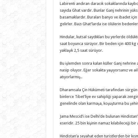
Labirenti andıran daracık sokaklarında kaybo
sayıda Ghat vardır. Bunlar Ganj nehrinin yü
basamaklardır. Buraları banyo ve ibadet için 
gelirler. Bazı Ghat’larda ise ölülerin bedenleri
Hindular, kutsal saydıkları bu yerlerde öldükt
saat boyunca sürüyor. Bir beden için 400 kg o
yaklaşık 2,5 saat sürüyor.
Bu işlemden sonra kalan küller Ganj nehrine 
nasip oluyor. Eğer sokakta yaşıyorsanız ve a
atıyorlarmış..
Dharamsala Çin Hükümeti tarafından sürgün e
binlerce Tibet’liye ev sahipliği yaparak zengi
genelinde olan karmaşa, koşuşturma bu şehird
Jama Mescid’i ise Delhi’de bulunan Hindistan’
eseridir. 25 bin kişinin namaz kılabileceği bir 
Hindistan’a seyahat eden turistlerden bir kısmı