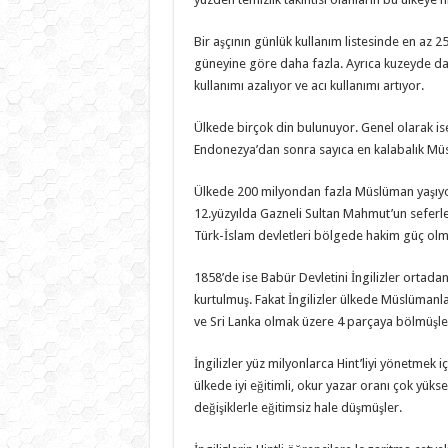
Bir aşçının günlük kullanım listesinde en az 
güneyine göre daha fazla. Ayrıca kuzeyde dah
kullanımı azalıyor ve acı kullanımı artıyor.
Ülkede birçok din bulunuyor. Genel olarak ise
Endonezya’dan sonra sayıca en kalabalık Mü
Ülkede 200 milyondan fazla Müslüman yaşıyor. 
12.yüzyılda Gazneli Sultan Mahmut’un seferler
Türk-İslam devletleri bölgede hakim güç olm
1858’de ise Babür Devletini İngilizler ortada
kurtulmuş. Fakat İngilizler ülkede Müslümanlar
ve Sri Lanka olmak üzere 4 parçaya bölmüşle
İngilizler yüz milyonlarca Hint’liyi yönetmek i
ülkede iyi eğitimli, okur yazar oranı çok yükse
değişiklerle eğitimsiz hale düşmüşler.