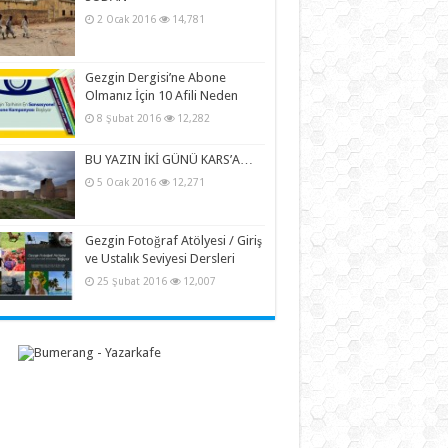
2 Ocak 2016
14,781
Gezgin Dergisi’ne Abone
Olmanız İçin 10 Afili Neden
8 Şubat 2016
12,282
BU YAZIN İKİ GÜNÜ KARS’A…
5 Ocak 2016
12,271
Gezgin Fotoğraf Atölyesi / Giriş
ve Ustalık Seviyesi Dersleri
25 Şubat 2016
12,007