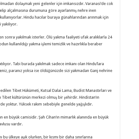
lmadan dolaşmak yeni gelenler için imkansızdır. Varanasi’de cok
kselip alçalmasına durumuna göre ayarlanmış nehre inen
kullanıyorlar. Hindu hacılar buraya günahlarından arınmak için
 yakılıyor.
en sonra yakılmak isterler. Ölü yakma faaliyeti ufak aralıklarla 24
dun kullanıldığı yakma işlemi temizlik ve hazırlıkla beraber
atılıyor. Tabi burada yakılmak sadece imkanı olan Hindu’lara
ileniz, paranız yoksa ise öldüğünüzde sizi yakmadan Ganj nehrine
dilen Tibet Hükümeti, Kutsal Dalai Lama, Budist Manastırları ve
n Tibet kültürünün merkezi olmuş bir şehirdir. Hindistan’ın
e yoktur. Yüksek rakım sebebiyle genelde yağışlıdır.
ın en büyük camisidir. Şah Cihan’ın mimarlık alanında en büyük
avlusu vardır.
 bu ülkeye aşık olurken, bir kısmı bir daha sınırlarına