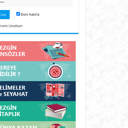
Beni Hatırla
fremi Unuttum