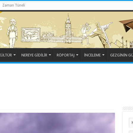
Zaman Tüneli
KÜLTÜR
NEREYE GİDİLİR
RÖPORTAJ
İNCELEME
GEZGİNİN G