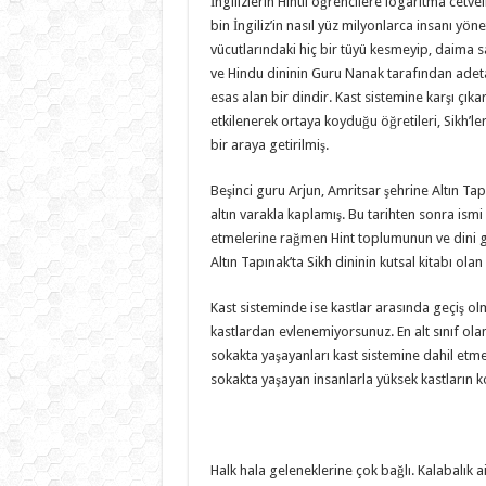
İngilizlerin Hintli öğrencilere logaritma cetve
bin İngiliz’in nasıl yüz milyonlarca insanı yön
vücutlarındaki hiç bir tüyü kesmeyip, daima sa
ve Hindu dininin Guru Nanak tarafından adeta
esas alan bir dindir. Kast sistemine karşı çık
etkilenerek ortaya koyduğu öğretileri, Sikh’l
bir araya getirilmiş.
Beşinci guru Arjun, Amritsar şehrine Altın Tap
altın varakla kaplamış. Bu tarihten sonra ismi A
etmelerine rağmen Hint toplumunun ve dini ge
Altın Tapınak’ta Sikh dininin kutsal kitabı ol
Kast sisteminde ise kastlar arasında geçiş o
kastlardan evlenemiyorsunuz. En alt sınıf olan
sokakta yaşayanları kast sistemine dahil etm
sokakta yaşayan insanlarla yüksek kastların
Halk hala geleneklerine çok bağlı. Kalabalık a