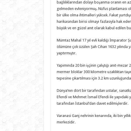
bağlılıklarından dolayı boşanma oranın en az 
gelmeden evleniyormuş. Nüfus planlaması ol
bir ülke olma ihtimalleri yüksek. Fakat yurtdı
harikasından birisi olmayı fazlasıyla hak ede
büyük ve en güzel anıt olarak kabul edilen bu
Mümtaz Mahal 17 yıl evli kaldığı İmparator Şa
ölümüne çok üzülen Şah Cihan 1632 yılında ya
yaptırmıştır.
Yapımında 20 bin işçinin çalıştığı anıt-mezar 
mermer bloklar 300 kilometre uzaklıktan taşınır
tepesine çıkartılması için 3.2 km uzunluğunda
Dünya’nın dört bir tarafından ustalar, sanatk
Efendi ve Mehmet İsmail Efendi ile yapıdaki y
tarafından İstanbul’dan davet edilmişlerdir.
Varanasi Ganj nehrinin kenarında, iki bin yıll
merkezidir.