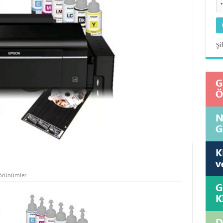
Şi
örünümler