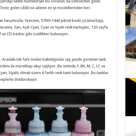
tirdiği tanklı hazneleriyle bu sorunun da üstesinden geldi.
Teste gelen L800 ise ailenin en iyi modellerinden biri.
var karşımızda: Yazıcının, 5760×1440 piksel baskı çözünürlüğü,
acenta, Sarı, Açık Cyan, Cyan ve Siyah renk kartuşları, 120 sayfa
af ve CD baskısı gibi özellikleri bulunuyor.
or. Aradaki tek fark önden bakıldığında sağ yüzde görünen tank
rdımı ile mürekkep akışı sağlıyor. Bu ünitede Y, BK, M, C, LC ve
yan, Siyah) olmak üzere 6 farklı renk tantı bulunuyor. Bu tanklar
kkeplerle dolduruluyor.