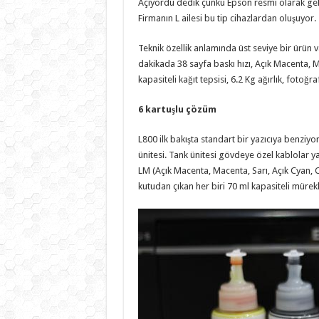
Açıyordu dedik çünkü Epson resmi olarak geliş
Firmanın L ailesi bu tip cihazlardan oluşuyor. 
Teknik özellik anlamında üst seviye bir ürün 
dakikada 38 sayfa baskı hızı, Açık Macenta, M
kapasiteli kağıt tepsisi, 6.2 Kg ağırlık, fotoğr
6 kartuşlu çözüm
L800 ilk bakışta standart bir yazıcıya benziy
ünitesi. Tank ünitesi gövdeye özel kablolar ya
LM (Açık Macenta, Macenta, Sarı, Açık Cyan, C
kutudan çıkan her biri 70 ml kapasiteli müre