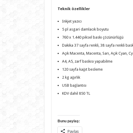
Teknik özellikler
Inkjet yazıcı
5 pl asgari damlacık boyutu
760 x 1.440 piksel baskı çözünürlüğü
Dakika 37 sayfa renkli, 38 sayfa renkli baskı
Açık Macenta, Macenta, Sarı, Açık Cyan, Cy
A4, A5, zarf baskısı yapabilme
120 sayfa kağıt besleme
2 kg ağırlık
USB bağlantısı
KDV dahil 850 TL
Bunu paylaş:
Paylaş