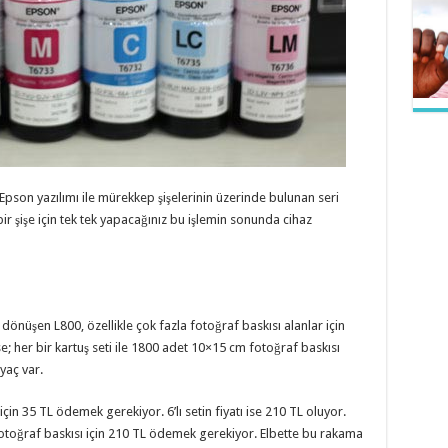
son yazılımı ile mürekkep şişelerinin üzerinde bulunan seri
r şişe için tek tek yapacağınız bu işlemin sonunda cihaz
 dönüşen L800, özellikle çok fazla fotoğraf baskısı alanlar için
; her bir kartuş seti ile 1800 adet 10×15 cm fotoğraf baskısı
iyaç var.
çin 35 TL ödemek gerekiyor. 6’lı setin fiyatı ise 210 TL oluyor.
otoğraf baskısı için 210 TL ödemek gerekiyor. Elbette bu rakama