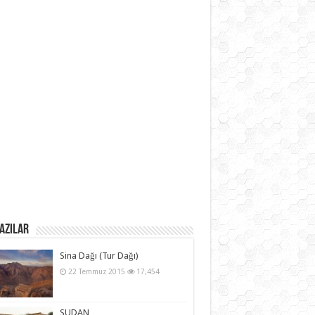
azılar
Sina Dağı (Tur Dağı)
22 Temmuz 2015
17,454
SUDAN