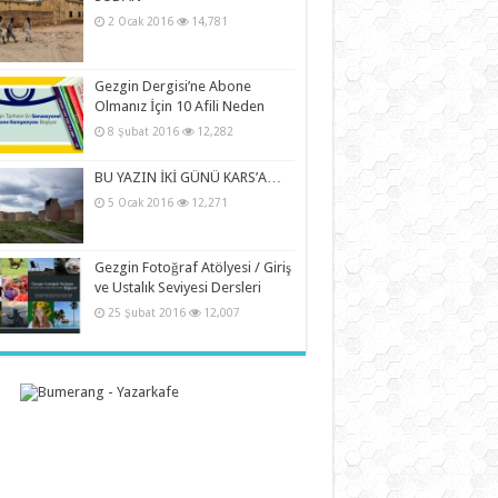
2 Ocak 2016
14,781
Gezgin Dergisi’ne Abone
Olmanız İçin 10 Afili Neden
8 Şubat 2016
12,282
BU YAZIN İKİ GÜNÜ KARS’A…
5 Ocak 2016
12,271
Gezgin Fotoğraf Atölyesi / Giriş
ve Ustalık Seviyesi Dersleri
25 Şubat 2016
12,007