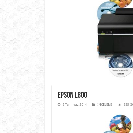
Epson L800
2 Temmuz 2014
İNCELEME
555 G