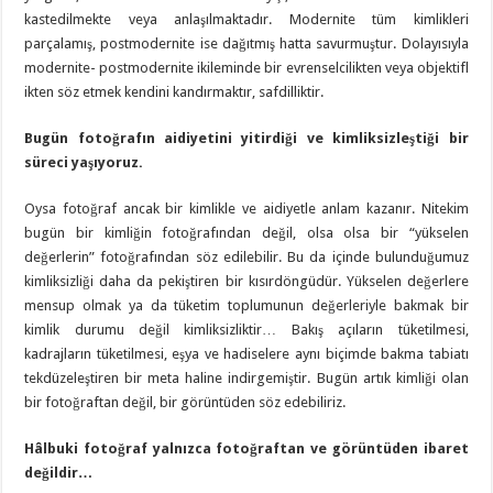
kastedilmekte veya anlaşılmaktadır. Modernite tüm kimlikleri
parçalamış, postmodernite ise dağıtmış hatta savurmuştur. Dolayısıyla
modernite- postmodernite ikileminde bir evrenselcilikten veya objektifl
ikten söz etmek kendini kandırmaktır, safdilliktir.
Bugün fotoğrafın aidiyetini yitirdiği ve kimliksizleştiği bir
süreci yaşıyoruz.
Oysa fotoğraf ancak bir kimlikle ve aidiyetle anlam kazanır. Nitekim
bugün bir kimliğin fotoğrafından değil, olsa olsa bir “yükselen
değerlerin” fotoğrafından söz edilebilir. Bu da içinde bulunduğumuz
kimliksizliği daha da pekiştiren bir kısırdöngüdür. Yükselen değerlere
mensup olmak ya da tüketim toplumunun değerleriyle bakmak bir
kimlik durumu değil kimliksizliktir… Bakış açıların tüketilmesi,
kadrajların tüketilmesi, eşya ve hadiselere aynı biçimde bakma tabiatı
tekdüzeleştiren bir meta haline indirgemiştir. Bugün artık kimliği olan
bir fotoğraftan değil, bir görüntüden söz edebiliriz.
Hâlbuki fotoğraf yalnızca fotoğraftan ve görüntüden ibaret
değildir…