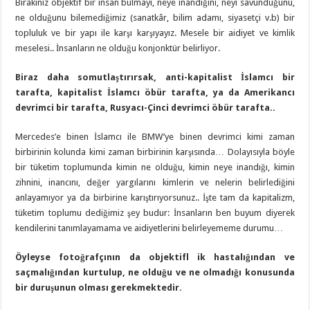
Bırakınız objektif bir insan bulmayı, neye inandığını, neyi savunduğunu,
ne olduğunu bilemediğimiz (sanatkâr, bilim adamı, siyasetçi v.b) bir
topluluk ve bir yapı ile karşı karşıyayız. Mesele bir aidiyet ve kimlik
meselesi.. İnsanların ne olduğu konjonktür belirliyor.
Biraz daha somutlaştırırsak, anti-kapitalist İslamcı bir
tarafta, kapitalist İslamcı öbür tarafta, ya da Amerikancı
devrimci bir tarafta, Rusyacı-Çinci devrimci öbür tarafta..
Mercedes’e binen İslamcı ile BMW’ye binen devrimci kimi zaman
birbirinin kolunda kimi zaman birbirinin karşısında… Dolayısıyla böyle
bir tüketim toplumunda kimin ne olduğu, kimin neye inandığı, kimin
zihnini, inancını, değer yargılarını kimlerin ve nelerin belirlediğini
anlayamıyor ya da birbirine karıştırıyorsunuz.. İşte tam da kapitalizm,
tüketim toplumu dediğimiz şey budur: İnsanların ben buyum diyerek
kendilerini tanımlayamama ve aidiyetlerini belirleyememe durumu…
Öyleyse fotoğrafçının da objektifl ik hastalığından ve
saçmalığından kurtulup, ne olduğu ve ne olmadığı konusunda
bir duruşunun olması gerekmektedir.