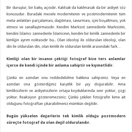
Bir duruştur, bir bakış açısıdır. Katılsak da katılmasak da bir aidiyet söz
konusudur. Buradaki mesele modernitenin ve postmodernitenin tüm
meta-anlatıları parçalaması, dağıtması, savurması, içini boşaltması, yok
etmesi ve sanallaştırmasıdır. Kendini Marksist zannedenle Marksistin,
kendini İslamcı zannedenle İslamcının, kendini bir kimlik zannedenle bir
kimliğin ayrım noktasıdır bu.. Olan ideoloji ile oldurulan ideoloji, olan
din ile oldurulan din, olan kimlik ile oldurulan kimlik arasındaki fark…
Kimliği olan bir insanın çektiği fotoğraf bize ters anlamlar
içerse de kendi içinde bir anlama sahiptir ve kıymetlidir.
Çünkü en azından onu reddedebilme hakkına sahipsiniz. Veya en
azından ona gösterdiğiniz karşıtlık bir şey doğurabilir. Ama
kimliksizlerin ve aidiyetsizlerin ortaya koyduklarında sınır yoktur, çizgi
yoktur. Reaksiyon gösteremezsiniz. Çünkü çekilen fotoğrafın kime ait
olduğunu fotoğraftan çıkarabilmeniz mümkün değildir.
Bugün yükselen değerlerin tek kimlik olduğu postmodern
süreçte fotoğraf da olan değil oldurulandır.