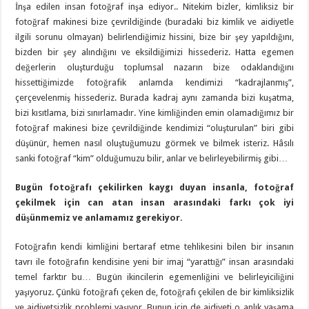
İnşa edilen insan fotoğraf inşa ediyor.. Nitekim bizler, kimliksiz bir
fotoğraf makinesi bize çevrildiğinde (buradaki biz kimlik ve aidiyetle
ilgili sorunu olmayan) belirlendiğimiz hissini, bize bir şey yapıldığını,
bizden bir şey alındığını ve eksildiğimizi hissederiz. Hatta egemen
değerlerin oluşturduğu toplumsal nazarın bize odaklandığını
hissettiğimizde fotoğrafik anlamda kendimizi “kadrajlanmış”,
çerçevelenmiş hissederiz. Burada kadraj aynı zamanda bizi kuşatma,
bizi kısıtlama, bizi sınırlamadır. Yine kimliğinden emin olamadığımız bir
fotoğraf makinesi bize çevrildiğinde kendimizi “oluşturulan” biri gibi
düşünür, hemen nasıl oluştuğumuzu görmek ve bilmek isteriz. Hâsılı
sanki fotoğraf “kim” olduğumuzu bilir, anlar ve belirleyebilirmiş gibi…
Bugün fotoğrafı çekilirken kaygı duyan insanla, fotoğraf
çekilmek için can atan insan arasındaki farkı çok iyi
düşünmemiz ve anlamamız gerekiyor.
Fotoğrafın kendi kimliğini bertaraf etme tehlikesini bilen bir insanın
tavrı ile fotoğrafın kendisine yeni bir imaj “yarattığı” insan arasındaki
temel farktır bu… Bugün ikincilerin egemenliğini ve belirleyiciliğini
yaşıyoruz. Çünkü fotoğrafı çeken de, fotoğrafı çekilen de bir kimliksizlik
ve aidiyetsizlik problemi yaşıyor. Bunun için de aidiyeti o anlık yaşama