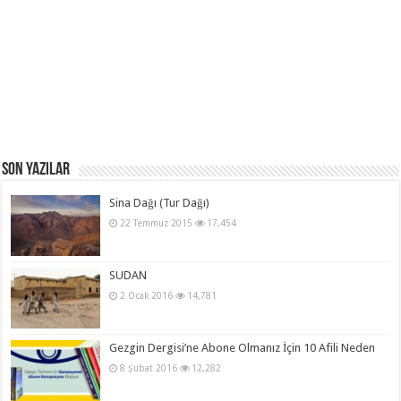
Son Yazılar
Sina Dağı (Tur Dağı)
22 Temmuz 2015
17,454
SUDAN
2 Ocak 2016
14,781
Gezgin Dergisi’ne Abone Olmanız İçin 10 Afili Neden
8 Şubat 2016
12,282