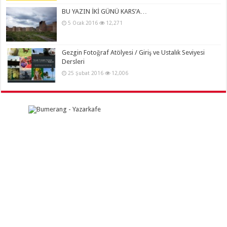
BU YAZIN İKİ GÜNÜ KARS’A…
5 Ocak 2016
12,271
Gezgin Fotoğraf Atölyesi / Giriş ve Ustalık Seviyesi
Dersleri
25 Şubat 2016
12,006