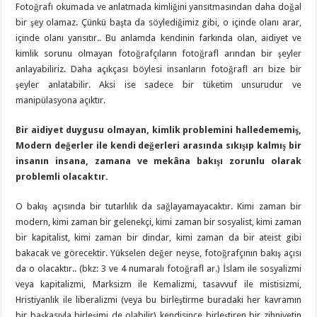
Fotoğrafı okumada ve anlatmada kimliğini yansıtmasından daha doğal
bir şey olamaz. Çünkü başta da söylediğimiz gibi, o içinde olanı arar,
içinde olanı yansıtır.. Bu anlamda kendinin farkında olan, aidiyet ve
kimlik sorunu olmayan fotoğrafçıların fotoğrafl arından bir şeyler
anlayabiliriz. Daha açıkçası böylesi insanların fotoğrafl arı bize bir
şeyler anlatabilir. Aksi ise sadece bir tüketim unsurudur ve
manipülasyona açıktır.
Bir aidiyet duygusu olmayan, kimlik problemini halledememiş,
Modern değerler ile kendi değerleri arasında sıkışıp kalmış bir
insanın insana, zamana ve mekâna bakışı zorunlu olarak
problemli olacaktır.
O bakış açısında bir tutarlılık da sağlayamayacaktır. Kimi zaman bir
modern, kimi zaman bir gelenekçi, kimi zaman bir sosyalist, kimi zaman
bir kapitalist, kimi zaman bir dindar, kimi zaman da bir ateist gibi
bakacak ve görecektir. Yükselen değer neyse, fotoğrafçının bakış açısı
da o olacaktır.. (bkz: 3 ve 4 numaralı fotoğrafl ar.) İslam ile sosyalizmi
veya kapitalizmi, Marksizm ile Kemalizmi, tasavvuf ile mistisizmi,
Hristiyanlık ile liberalizmi (veya bu birleştirme buradaki her kavramın
bir başkasıyla birleşimi de olabilir) kendisince birleştiren bir zihniyetin