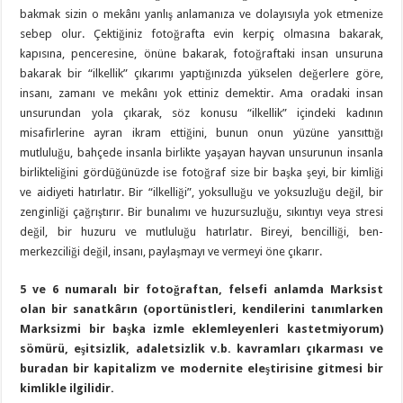
bakmak sizin o mekânı yanlış anlamanıza ve dolayısıyla yok etmenize
sebep olur. Çektiğiniz fotoğrafta evin kerpiç olmasına bakarak,
kapısına, penceresine, önüne bakarak, fotoğraftaki insan unsuruna
bakarak bir “ilkellik” çıkarımı yaptığınızda yükselen değerlere göre,
insanı, zamanı ve mekânı yok ettiniz demektir. Ama oradaki insan
unsurundan yola çıkarak, söz konusu “ilkellik” içindeki kadının
misafirlerine ayran ikram ettiğini, bunun onun yüzüne yansıttığı
mutluluğu, bahçede insanla birlikte yaşayan hayvan unsurunun insanla
birlikteliğini gördüğünüzde ise fotoğraf size bir başka şeyi, bir kimliği
ve aidiyeti hatırlatır. Bir “ilkelliği”, yoksulluğu ve yoksuzluğu değil, bir
zenginliği çağrıştırır. Bir bunalımı ve huzursuzluğu, sıkıntıyı veya stresi
değil, bir huzuru ve mutluluğu hatırlatır. Bireyi, bencilliği, ben-
merkezciliği değil, insanı, paylaşmayı ve vermeyi öne çıkarır.
5 ve 6 numaralı bir fotoğraftan, felsefi anlamda Marksist
olan bir sanatkârın (oportünistleri, kendilerini tanımlarken
Marksizmi bir başka izmle eklemleyenleri kastetmiyorum)
sömürü, eşitsizlik, adaletsizlik v.b. kavramları çıkarması ve
buradan bir kapitalizm ve modernite eleştirisine gitmesi bir
kimlikle ilgilidir.