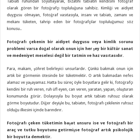
Tabiatı ruhundan soyutlayarak, bizatihi tabiatın kendisini fotoğraf
olarak gören bir fotoğrafçı topluluğuna sahibiz. Kimliği ve aidiyet
duygusu olmayan, fotoğraf vasıtasıyla, insanı ve tabiatı, zamanı ve
mekanı tüketen, tahrip eden bir fotoğrafçılar topluluğumuz söz
konusu..
Fotoğrafı çekenin bir aidiyet duygusu veya kimlik sorunu
problemi varsa doğal olarak onun için her şey bir kültür sanat
ve medeniyet meselesi değil bir tatmin ve haz vasıtasıdır.
Para, makam, şöhret belirleyici unsurlardır. Çünkü bakmak onun için
artık bir görmenin ötesinde bir tüketmektir. O artık bakmadan nefes
alamaz ve yaşayamaz. Hatta bu süreç öyle boyutlara gelir ki, fotoğrafçı
kendini bir ruh veren, ruh üfl eyen, can veren, yaratan, yapan, oluşturan
konumunda görür. Dolayısıyla bu boyut artık tabiatı ruhsuz olarak
görme boyutudur. Diğer deyişle bu, tabiatın, fotoğrafı çekilenin ruhsuz
olduğu ilkesini içinde barındırır.
Fotoğrafı çeken tüketimin başat unsuru ise ve fotoğrafı bir
araç ve tutku boyutunu getirmişse fotoğraf artık psikolojik
bir boyutta demektir.