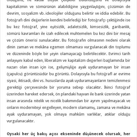
kapitalizmin ve sömürünün alabildiğine yaygınlaştığını, çözümün de
devrim, sosyalizm vb. ideolojiler olduğunu belirtir ve iddia edebilir. Bu
fotoğrafı dini değerlerin kendini belirlediği bir fotoğrafçı çektiğinde ise
bu kez fotoğraf, yine eşitsizlik, adaletsizlik, kimsesizlik, garibanlık,
sömürü kavramları ile izah edilecek muhtemelen bu kez dini bir mesaj
ve çözüm önerisi sunulacaktır. Bu fotoğrafın olmasının nedeni olarak
dinin zaman ve mekâna egemen olmaması vurgulanacak din toplumu
ve düzeninde böyle bir şeyin olamayacağı belirtilecektir. Evrimci tarih
anlayışını kabul eden, liberalizm ve kapitalizm değerleri bağlamında bir
nazarı olan insan için ise, gelişmişliğe ayak uyduramayan bir insan
(çapulcu) görüntüsüdür bu görüntü. Dolayısıyla bu fotoğrafl ar evrime
siyasi, iktisadi, dini vs. hususlarda ayak uyduramayanların temizlenmesi
gerektiği çerçevesinde bir yoruma sebep olacaktır. İkinci fotoğraf
üzerinden hareket edersek, ön plandaki hayvan ile bank üzerinde yatan
insan arasında nitelik ve nicelik bakımından bir ayrım yapılmayacak ve
onların moderniteyi engelleyen, modern olamamış, zamana ve mekâna
ayak uyduramayan, yok olmaya mahkûm varlıklar, atıklar olduğu
vurgulanacaktır.
Oysaki her üç bakış açısı ekseninde düşünecek olursak, her