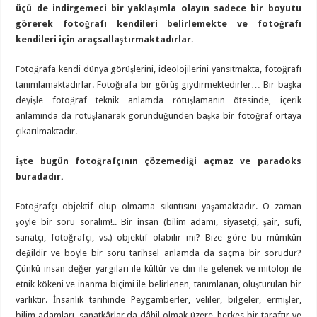
üçü de indirgemeci bir yaklaşımla olayın sadece bir boyutu
görerek fotoğrafı kendileri belirlemekte ve fotoğrafı
kendileri için araçsallaştırmaktadırlar.
Fotoğrafa kendi dünya görüşlerini, ideolojilerini yansıtmakta, fotoğrafı
tanımlamaktadırlar. Fotoğrafa bir görüş giydirmektedirler… Bir başka
deyişle fotoğraf teknik anlamda rötuşlamanın ötesinde, içerik
anlamında da rötuşlanarak göründüğünden başka bir fotoğraf ortaya
çıkarılmaktadır.
İşte bugün fotoğrafçının çözemediği açmaz ve paradoks
buradadır.
Fotoğrafçı objektif olup olmama sıkıntısını yaşamaktadır. O zaman
şöyle bir soru soralım!.. Bir insan (bilim adamı, siyasetçi, şair, sufi,
sanatçı, fotoğrafçı, vs.) objektif olabilir mi? Bize göre bu mümkün
değildir ve böyle bir soru tarihsel anlamda da saçma bir sorudur?
Çünkü insan değer yargıları ile kültür ve din ile gelenek ve mitoloji ile
etnik kökeni ve inanma biçimi ile belirlenen, tanımlanan, oluşturulan bir
varlıktır. İnsanlık tarihinde Peygamberler, veliler, bilgeler, ermişler,
bilim adamları, sanatkârlar da dâhil olmak üzere, herkes bir taraftır ve