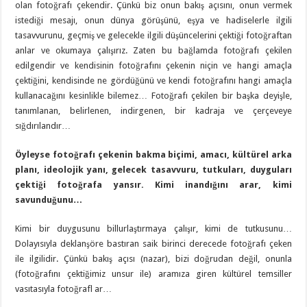
olan fotoğrafı çekendir. Çünkü biz onun bakış açısını, onun vermek
istediği mesajı, onun dünya görüşünü, eşya ve hadiselerle ilgili
tasavvurunu, geçmiş ve gelecekle ilgili düşüncelerini çektiği fotoğraftan
anlar ve okumaya çalışırız. Zaten bu bağlamda fotoğrafı çekilen
edilgendir ve kendisinin fotoğrafını çekenin niçin ve hangi amaçla
çektiğini, kendisinde ne gördüğünü ve kendi fotoğrafını hangi amaçla
kullanacağını kesinlikle bilemez… Fotoğrafı çekilen bir başka deyişle,
tanımlanan, belirlenen, indirgenen, bir kadraja ve çerçeveye
sığdırılandır…
Öyleyse fotoğrafı çekenin bakma biçimi, amacı, kültürel arka
planı, ideolojik yanı, gelecek tasavvuru, tutkuları, duyguları
çektiği fotoğrafa yansır. Kimi inandığını arar, kimi
savunduğunu…
Kimi bir duygusunu billurlaştırmaya çalışır, kimi de tutkusunu…
Dolayısıyla deklanşöre bastıran saik birinci derecede fotoğrafı çeken
ile ilgilidir. Çünkü bakış açısı (nazar), bizi doğrudan değil, onunla
(fotoğrafını çektiğimiz unsur ile) aramıza giren kültürel temsiller
vasıtasıyla fotoğrafl ar…