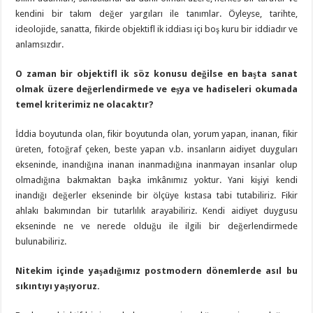
kendini bir takım değer yargıları ile tanımlar. Öyleyse, tarihte,
ideolojide, sanatta, fikirde objektifl ik iddiası içi boş kuru bir iddiadır ve
anlamsızdır.
O zaman bir objektifl ik söz konusu değilse en başta sanat
olmak üzere değerlendirmede ve eşya ve hadiseleri okumada
temel kriterimiz ne olacaktır?
İddia boyutunda olan, fikir boyutunda olan, yorum yapan, inanan, fikir
üreten, fotoğraf çeken, beste yapan v.b. insanların aidiyet duyguları
ekseninde, inandığına inanan inanmadığına inanmayan insanlar olup
olmadığına bakmaktan başka imkânımız yoktur. Yani kişiyi kendi
inandığı değerler ekseninde bir ölçüye kıstasa tabi tutabiliriz. Fikir
ahlakı bakımından bir tutarlılık arayabiliriz. Kendi aidiyet duygusu
ekseninde ne ve nerede olduğu ile ilgili bir değerlendirmede
bulunabiliriz.
Nitekim içinde yaşadığımız postmodern dönemlerde asıl bu
sıkıntıyı yaşıyoruz.