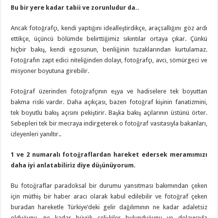
Bu bir yere kadar tabii ve zorunludur da..
Ancak fotoğrafçı, kendi yaptığını idealleştirdikçe, araçsallığını göz ardı
ettikçe, üçüncü bölümde belirttiğimiz sıkıntılar ortaya çıkar. Çünkü
hiçbir bakış, kendi egosunun, benliğinin tuzaklarından kurtulamaz.
Fotoğrafın zapt edici niteliğinden dolayı, fotoğrafçı, avcı, sömürgeci ve
misyoner boyutuna girebilir.
Fotoğraf üzerinden fotoğrafçının eşya ve hadiselere tek boyuttan
bakma riski vardır. Daha açıkçası, bazen fotoğraf kişinin fanatizmini,
tek boyutlu bakış açısını pekiştirir. Başka bakış açılarının üstünü örter.
Sebepleri tek bir mecraya indirgeterek o fotoğraf vasıtasıyla bakanları,
izleyenleri yanıltır..
1 ve 2 numaralı fotoğraflardan hareket edersek meramımızı
daha iyi anlatabiliriz diye düşünüyorum.
Bu fotoğraflar paradoksal bir durumu yansıtması bakımından çeken
için müthiş bir haber aracı olarak kabul edilebilir ve fotoğraf çeken
buradan hareketle Türkiye’deki gelir dağılımının ne kadar adaletsiz
olduğunu, ne kadar büyük çelişkiler bulunduğunu ve dolayısıyla