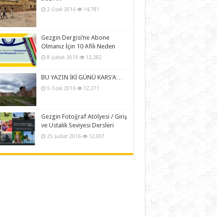
2 Ocak 2016
14,781
Gezgin Dergisi’ne Abone
Olmanız İçin 10 Afili Neden
8 Şubat 2016
12,282
BU YAZIN İKİ GÜNÜ KARS’A…
5 Ocak 2016
12,271
Gezgin Fotoğraf Atölyesi / Giriş
ve Ustalık Seviyesi Dersleri
25 Şubat 2016
12,007