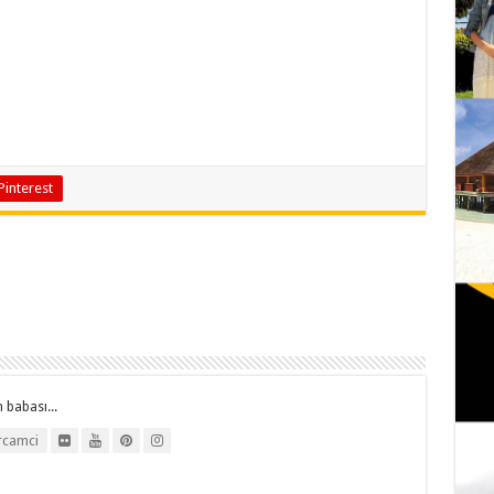
Pinterest
 babası...
rcamci