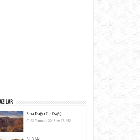
azılar
Sina Dağı (Tur Dağı)
22 Temmuz 2015
17,462
SUDAN