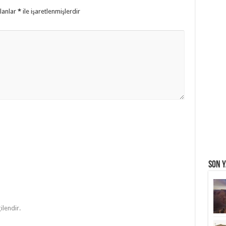
alanlar
*
ile işaretlenmişlerdir
Son Y
ilendir.