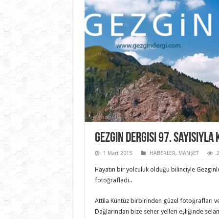
Gezgin Dergisi 97. Sayısıyla 
1 Mart 2015
HABERLER
,
MANŞET
Hayatın bir yolculuk olduğu bilinciyle Gezginle
fotoğrafladı..
Attila Küntüz birbirinden güzel fotoğrafları ve i
Dağlarından bize seher yelleri eşliğinde selam