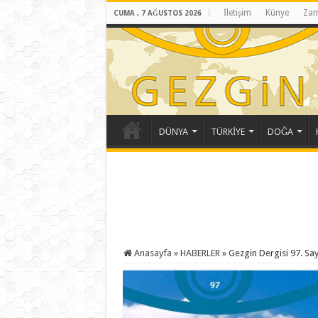
İletişim
Künye
Zam
CUMA , 7 AĞUSTOS 2026
DÜNYA
TÜRKİYE
DOĞA
Anasayfa
»
HABERLER
»
Gezgin Dergisi 97. Sayı