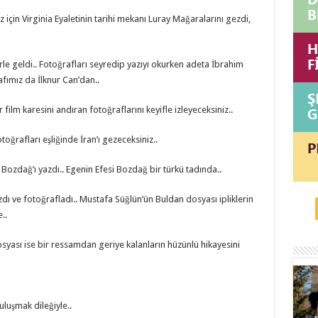
için Virginia Eyaletinin tarihi mekanı Luray Mağaralarını gezdi,
rle geldi.. Fotoğrafları seyredip yazıyı okurken adeta İbrahim
afımız da İlknur Can’dan..
 film karesini andıran fotoğraflarını keyifle izleyeceksiniz..
oğrafları eşliğinde İran’ı gezeceksiniz..
e Bozdağ’ı yazdı.. Egenin Efesi Bozdağ bir türkü tadında..
dı ve fotoğrafladı.. Mustafa Süğlün’ün Buldan dosyası ipliklerin
..
yası ise bir ressamdan geriye kalanların hüzünlü hikayesini
luşmak dileğiyle..