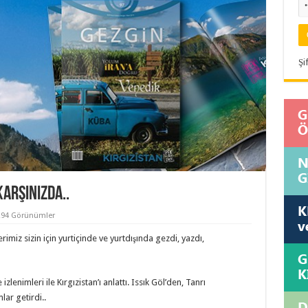
Şi
Karşınızda..
294 Görünümler
rimiz sizin için yurtiçinde ve yurtdışında gezdi, yazdı,
zlenimleri ile Kırgızistan’ı anlattı. Issık Göl’den, Tanrı
lar getirdi..