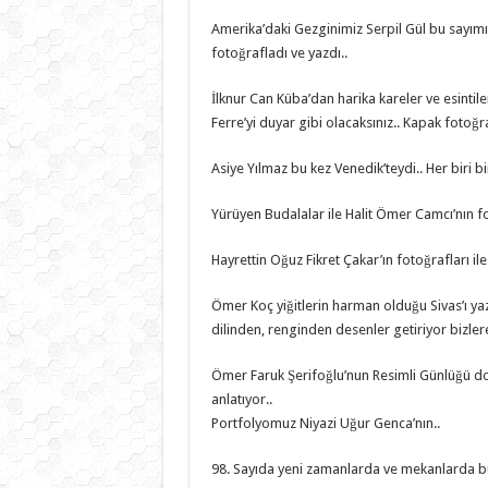
Amerika’daki Gezginimiz Serpil Gül bu sayımız 
fotoğrafladı ve yazdı..
İlknur Can Küba’dan harika kareler ve esintile
Ferre’yi duyar gibi olacaksınız.. Kapak fotoğr
Asiye Yılmaz bu kez Venedik’teydi.. Her biri bir
Yürüyen Budalalar ile Halit Ömer Camcı’nın fot
Hayrettin Oğuz Fikret Çakar’ın fotoğrafları il
Ömer Koç yiğitlerin harman olduğu Sivas’ı yaz
dilinden, renginden desenler getiriyor bizlere
Ömer Faruk Şerifoğlu’nun Resimli Günlüğü dos
anlatıyor..
Portfolyomuz Niyazi Uğur Genca’nın..
98. Sayıda yeni zamanlarda ve mekanlarda bu