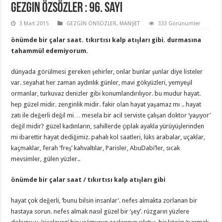
Gezgin Özsözler : 96. Sayı
3 Mart 2015
GEZGİN ÖNSÖZLER
,
MANŞET
333 Görünümler
önümde bir çalar saat. tıkırtısı kalp atışları gibi. durmasına
tahammül edemiyorum.
dünyada görülmesi gereken şehirler, onlar bunlar şunlar diye listeler
var. seyahat her zaman aydınlık günler, mavi gökyüzleri, yemyeşil
ormanlar, turkuvaz denizler gibi konumlandırılıyor. bu mudur hayat.
hep güzel midir. zenginlik midir. fakir olan hayat yaşamaz mı .. hayat
zatı ile değerli değil mi… mesela bir acil serviste çalışan doktor ‘yaşıyor’
değil midir? güzel kadınların, sahillerde çıplak ayakla yürüyüşlerinden
mi ibarettir hayat dediğimiz. pahalı kol saatleri, lüks arabalar, uçaklar,
kaçmaklar, ferah ‘freş’ kahvaltılar, Parisler, AbuDabi’ler, sıcak
mevsimler, gülen yüzler..
önümde bir çalar saat / tıkırtısı kalp atışları gibi
hayat çok değerli, ‘bunu bilsin insanlar’. nefes almakta zorlanan bir
hastaya sorun. nefes almak nasıl güzel bir ‘şey’. rüzgarın yüzlere