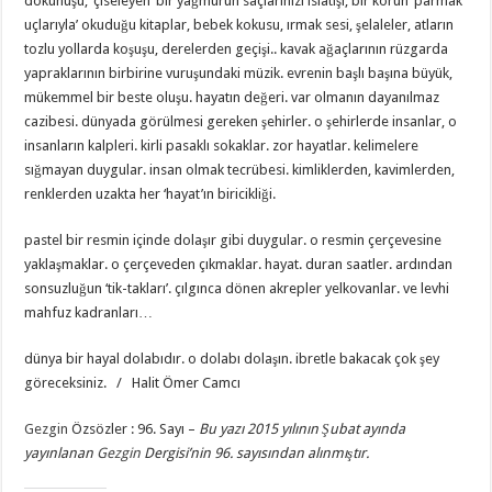
dokunuşu, ‘çiseleyen’ bir yağmurun saçlarınızı ıslatışı, bir körün ‘parmak
uçlarıyla’ okuduğu kitaplar, bebek kokusu, ırmak sesi, şelaleler, atların
tozlu yollarda koşuşu, derelerden geçişi.. kavak ağaçlarının rüzgarda
yapraklarının birbirine vuruşundaki müzik. evrenin başlı başına büyük,
mükemmel bir beste oluşu. hayatın değeri. var olmanın dayanılmaz
cazibesi. dünyada görülmesi gereken şehirler. o şehirlerde insanlar, o
insanların kalpleri. kirli pasaklı sokaklar. zor hayatlar. kelimelere
sığmayan duygular. insan olmak tecrübesi. kimliklerden, kavimlerden,
renklerden uzakta her ‘hayat’ın biricikliği.
pastel bir resmin içinde dolaşır gibi duygular. o resmin çerçevesine
yaklaşmaklar. o çerçeveden çıkmaklar. hayat. duran saatler. ardından
sonsuzluğun ‘tik-takları’. çılgınca dönen akrepler yelkovanlar. ve levhi
mahfuz kadranları…
dünya bir hayal dolabıdır. o dolabı dolaşın. ibretle bakacak çok şey
göreceksiniz. / Halit Ömer Camcı
Gezgin
Özsözler : 96. Sayı –
Bu yazı 2015 yılının
Şubat
ayında
yayınlanan
Gezgin
Dergisi’nin 96. sayısından alınmıştır.