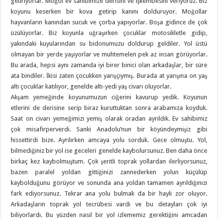
getiriyorlar. Moğol ev sahibimize derisini ve işkembesini veriyoruz. Biz
koyunu keserken bir kova getirip kanını dolduruyor. Moğollar
hayvanların kanından sucuk ve çorba yapıyorlar. Boşa gidince de çok
üzülüyorlar. Biz koyunla uğraşırken çocuklar motosikletle gidip,
yakındaki kuyularından su bidonumuzu doldurup geldiler. Yol üstü
olmayan bir yerde yaşıyorlar ve muhtemelen pek az insan görüyorlar.
Bu arada, hepsi aynı zamanda iyi birer binici olan arkadaşlar, bir süre
ata bindiler. İkisi zaten çocukken yarışçıymış. Burada at yarışına on yaş
altı çocuklar katılıyor, genelde altı-yedi yaş civarı oluyorlar.
Akşam yemeğinde koyunumuzun ciğerini kavurup yedik. Koyunun
etlerini de derisine serip biraz kuruttuktan sonra arabamıza koyduk.
Saat on civarı yemeğimizi yemiş olarak oradan ayrıldık. Ev sahibimiz
çok misafirperverdi. Sanki Anadolu’nun bir köyündeymişiz gibi
hissettirdi bize. Ayrılırken amcaya yolu sorduk. Gece olmuştu. Yol,
bilmediğiniz bir yol ise geceleri genelde kaybolursunuz. Ben daha önce
birkaç kez kaybolmuştum. Çok şeritli toprak yollardan ilerliyorsunuz,
bazen paralel yoldan gittiğinizi zannederken yolun küçülüp
kaybolduğunu görüyor ve sonunda ana yoldan tamamen ayrıldığınızı
fark ediyorsunuz. Tekrar ana yolu bulmak da bir hayli zor oluyor.
Arkadaşların toprak yol tecrübesi vardı ve bu detayları çok iyi
biliyorlardı. Bu yüzden nasıl bir yol izlememiz gerektiğini amcadan