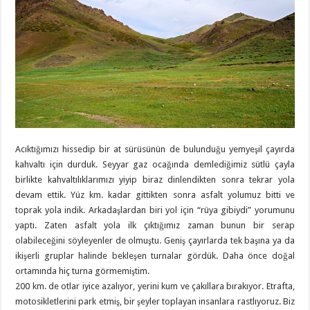
Acıktığımızı hissedip bir at sürüsünün de bulunduğu yemyeşil çayırda
kahvaltı için durduk. Seyyar gaz ocağında demlediğimiz sütlü çayla
birlikte kahvaltılıklarımızı yiyip biraz dinlendikten sonra tekrar yola
devam ettik. Yüz km. kadar gittikten sonra asfalt yolumuz bitti ve
toprak yola indik. Arkadaşlardan biri yol için “rüya gibiydi” yorumunu
yaptı. Zaten asfalt yola ilk çıktığımız zaman bunun bir serap
olabileceğini söyleyenler de olmuştu. Geniş çayırlarda tek başına ya da
ikişerli gruplar halinde bekleşen turnalar gördük. Daha önce doğal
ortamında hiç turna görmemiştim.
200 km. de otlar iyice azalıyor, yerini kum ve çakıllara bırakıyor. Etrafta,
motosikletlerini park etmiş, bir şeyler toplayan insanlara rastlıyoruz. Biz