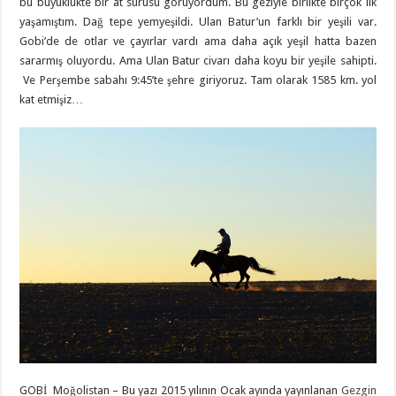
bu büyüklükte bir at sürüsü görüyordum. Bu geziyle birlikte birçok ilk
yaşamıştım. Dağ tepe yemyeşildi. Ulan Batur’un farklı bir yeşili var.
Gobi’de de otlar ve çayırlar vardı ama daha açık yeşil hatta bazen
sararmış oluyordu. Ama Ulan Batur civarı daha koyu bir yeşile sahipti.
Ve Perşembe sabahı 9:45’te şehre giriyoruz. Tam olarak 1585 km. yol
kat etmişiz…
GOBİ Moğolistan – Bu yazı 2015 yılının Ocak ayında yayınlanan
Gezgin