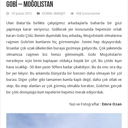
GOBİ – Moğolistan
19 Şubat 2015
DÜNYA
,
MANŞET
958 Görünümler
Ulan Batur’da birlikte çalıştığımız arkadaşlarla baharda bir gezi
yapmaya karar veriyoruz. Gidilecek yer konusunda hepimizin ortak
kararı Gobi Çölü. Benim dışımdaki beş arkadaş, Moğolistanlı olmalarına
rağmen Gobi’nin kumlarını hiç görmemişler. İsmini hep duyuyorduk.
İnsanlar çok uzak ülkelerden buraya gezmeye geliyordu. Çok yakınında
olmamıza rağmen biz henüz gitmemiştik. Gobi Moğolistan’ın
neredeyse üçte birini kaplayan oldukça büyük bir çöl. Bu çölde kışın
hava sıcaklığı -50 iken yazın 50’lere kadar çıkabiliyor. Bu da onu sıra dışı
bir yer kılıyor. Bu anlamda Dünya’da bir benzeri daha olmayan bir çöl
burası. Diğer çöller gibi tamamen kumla kaplı değil, daha çok otlak ve
step. Bu step alanları az çok görmüş olmakla beraber, Gobi’nin gerçek
bir çöle dönüştüğü kum tepelerini hepimiz merak ediyorduk.
Yazı ve Fotoğraflar :
Emre Ozan