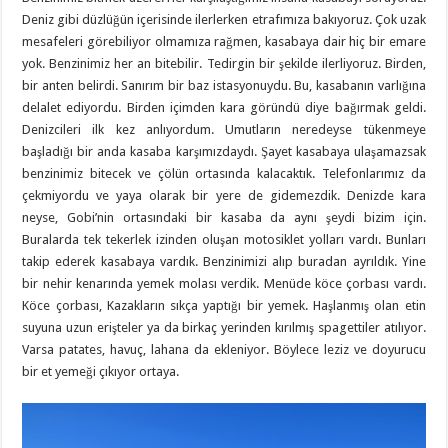
Deniz gibi düzlüğün içerisinde ilerlerken etrafımıza bakıyoruz. Çok uzak
mesafeleri görebiliyor olmamıza rağmen, kasabaya dair hiç bir emare
yok. Benzinimiz her an bitebilir. Tedirgin bir şekilde ilerliyoruz. Birden,
bir anten belirdi. Sanırım bir baz istasyonuydu. Bu, kasabanın varlığına
delalet ediyordu. Birden içimden kara göründü diye bağırmak geldi.
Denizcileri ilk kez anlıyordum. Umutların neredeyse tükenmeye
başladığı bir anda kasaba karşımızdaydı. Şayet kasabaya ulaşamazsak
benzinimiz bitecek ve çölün ortasında kalacaktık. Telefonlarımız da
çekmiyordu ve yaya olarak bir yere de gidemezdik. Denizde kara
neyse, Gobi’nin ortasındaki bir kasaba da aynı şeydi bizim için.
Buralarda tek tekerlek izinden oluşan motosiklet yolları vardı. Bunları
takip ederek kasabaya vardık. Benzinimizi alıp buradan ayrıldık. Yine
bir nehir kenarında yemek molası verdik. Menüde köce çorbası vardı.
Köce çorbası, Kazakların sıkça yaptığı bir yemek. Haşlanmış olan etin
suyuna uzun erişteler ya da birkaç yerinden kırılmış spagettiler atılıyor.
Varsa patates, havuç, lahana da ekleniyor. Böylece leziz ve doyurucu
bir et yemeği çıkıyor ortaya.