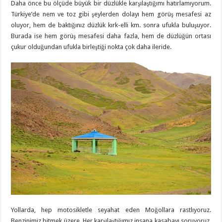
Daha önce bu ölçüde büyük bir düzlükle karşılaştığımı hatırlamıyorum.
Türkiye’de nem ve toz gibi şeylerden dolayı hem görüş mesafesi az
oluyor, hem de baktığınız düzlük kırk-elli km. sonra ufukla buluşuyor.
Burada ise hem görüş mesafesi daha fazla, hem de düzlüğün ortası
çukur olduğundan ufukla birleştiği nokta çok daha ileride.
Yollarda, hep motosikletle seyahat eden Moğollara rastlıyoruz.
Benzinimiz bitmek üzere. Her karşılaştığımız insana kasabayı soruyoruz.