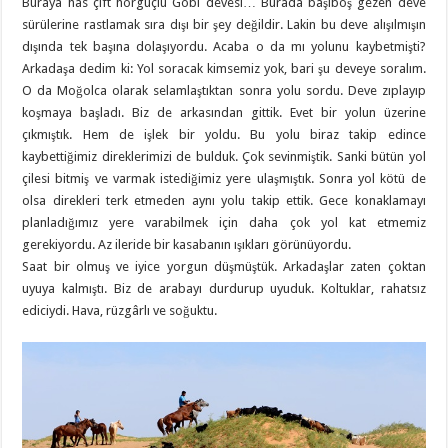
Buraya has çift hörgüçlü Gobi devesi… Burada başıboş gezen deve
sürülerine rastlamak sıra dışı bir şey değildir. Lakin bu deve alışılmışın
dışında tek başına dolaşıyordu. Acaba o da mı yolunu kaybetmişti?
Arkadaşa dedim ki: Yol soracak kimsemiz yok, bari şu deveye soralım.
O da Moğolca olarak selamlaştıktan sonra yolu sordu. Deve zıplayıp
koşmaya başladı. Biz de arkasından gittik. Evet bir yolun üzerine
çıkmıştık. Hem de işlek bir yoldu. Bu yolu biraz takip edince
kaybettiğimiz direklerimizi de bulduk. Çok sevinmiştik. Sanki bütün yol
çilesi bitmiş ve varmak istediğimiz yere ulaşmıştık. Sonra yol kötü de
olsa direkleri terk etmeden aynı yolu takip ettik. Gece konaklamayı
planladığımız yere varabilmek için daha çok yol kat etmemiz
gerekiyordu. Az ileride bir kasabanın ışıkları görünüyordu.
Saat bir olmuş ve iyice yorgun düşmüştük. Arkadaşlar zaten çoktan
uyuya kalmıştı. Biz de arabayı durdurup uyuduk. Koltuklar, rahatsız
ediciydi. Hava, rüzgârlı ve soğuktu.