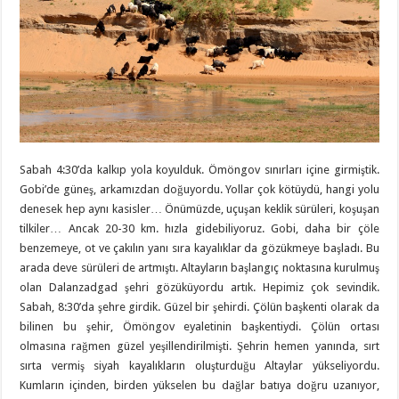
Sabah 4:30’da kalkıp yola koyulduk. Ömöngov sınırları içine girmiştik.
Gobi’de güneş, arkamızdan doğuyordu. Yollar çok kötüydü, hangi yolu
denesek hep aynı kasisler… Önümüzde, uçuşan keklik sürüleri, koşuşan
tilkiler… Ancak 20-30 km. hızla gidebiliyoruz. Gobi, daha bir çöle
benzemeye, ot ve çakılın yanı sıra kayalıklar da gözükmeye başladı. Bu
arada deve sürüleri de artmıştı. Altayların başlangıç noktasına kurulmuş
olan Dalanzadgad şehri gözüküyordu artık. Hepimiz çok sevindik.
Sabah, 8:30’da şehre girdik. Güzel bir şehirdi. Çölün başkenti olarak da
bilinen bu şehir, Ömöngov eyaletinin başkentiydi. Çölün ortası
olmasına rağmen güzel yeşillendirilmişti. Şehrin hemen yanında, sırt
sırta vermiş siyah kayalıkların oluşturduğu Altaylar yükseliyordu.
Kumların içinden, birden yükselen bu dağlar batıya doğru uzanıyor,