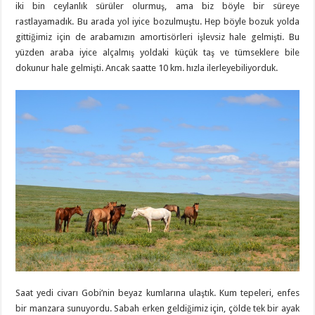
iki bin ceylanlık sürüler olurmuş, ama biz böyle bir süreye
rastlayamadık. Bu arada yol iyice bozulmuştu. Hep böyle bozuk yolda
gittiğimiz için de arabamızın amortisörleri işlevsiz hale gelmişti. Bu
yüzden araba iyice alçalmış yoldaki küçük taş ve tümseklere bile
dokunur hale gelmişti. Ancak saatte 10 km. hızla ilerleyebiliyorduk.
Saat yedi civarı Gobi’nin beyaz kumlarına ulaştık. Kum tepeleri, enfes
bir manzara sunuyordu. Sabah erken geldiğimiz için, çölde tek bir ayak