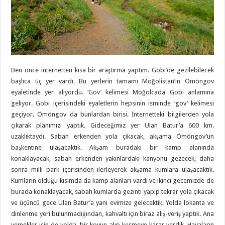
Ben önce internetten kısa bir araştırma yaptım. Gobi’de gezilebilecek
başlıca üç yer vardı. Bu yerlerin tamamı Moğolistan’ın Ömöngov
eyaletinde yer alıyordu. ‘Gov’ kelimesi Moğolcada Gobi anlamına
geliyor. Gobi içerisindeki eyaletlerin hepsinin isminde ‘gov’ kelimesi
geçiyor. Ömöngov da bunlardan birisi. İnternetteki bilgilerden yola
çıkarak planımızı yaptık. Gideceğimiz yer Ulan Batur’a 600 km.
uzaklıktaydı. Sabah erkenden yola çıkacak, akşama Ömöngov’un
başkentine ulaşacaktık. Akşam buradaki bir kamp alanında
konaklayacak, sabah erkenden yakınlardaki kanyonu gezecek, daha
sonra milli park içerisinden ilerleyerek akşama kumlara ulaşacaktık.
Kumların olduğu kısımda da kamp alanları vardı ve ikinci gecemizde de
burada konaklayacak, sabah kumlarda gezinti yapıp tekrar yola çıkacak
ve üçüncü gece Ulan Batur’a yani evimize gelecektik. Yolda lokanta ve
dinlenme yeri bulunmadığından, kahvaltı için biraz alış-veriş yaptık. Ana
yemekler için de yolda, bir koyun alıp kesmeye karar verdik. Havaların