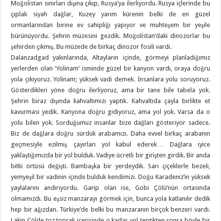
Moğolistan sınırları dışına çıkıp, Rusya’ya ilerliyordu. Rusya içlerinde bu
çıplak siyah dağlar, Kuzey yarım kürenin belki de en güzel
ormanlarından birine ev sahipliği yapıyor ve muhteşem bir yeşile
bürünüyordu. Şehrin müzesini gezdik. Moğolistan’daki dinozorlar bu
şehirden çıkmış. Bu müzede de birkaç dinozor fosili vardı.
Dalanzadgad yakınlarında, Altayların içinde, görmeyi planladığımız
yerlerden olan ‘Yolinam’ isminde güzel bir kanyon vardı, oraya doğru
yola çıkıyoruz. Yolinam; yüksek vadi demek. İnsanlara yolu soruyoruz.
Gösterdikleri yöne doğru ilerliyoruz, ama bir tane bile tabela yok.
Şehrin biraz dışında kahvaltımızı yaptık. Kahvaltıda çayla birlikte et
kavurması yedik. Kanyona doğru gidiyoruz, ama yol yok. Varsa da o
yolu bilen yok. Sorduğumuz insanlar bize dağları gösteriyor sadece.
Biz de dağlara doğru sürdük arabamızı. Daha evvel birkaç arabanın
geçmesiyle ezilmiş çayırları yol kabul ederek… Dağlara iyice
yaklaştığımızda bir yol bulduk. Vadiye ücretli bir girişten girdik. Bir anda
bitki örtüsü değişti. Bambaşka bir yerdeydik. Sarı çiçeklerle bezeli,
yemyeşil bir vadinin içinde bulduk kendimizi. Doğu Karadeniz’in yüksek
yaylalarını andırıyordu. Garip olan ise, Gobi Çölü’nün ortasında
olmamızdı. Bu eşsiz manzarayı görmek için, bunca yola katlanılır dedik
hep bir ağızdan. Türkiye’de belki bu manzaranın birçok benzeri vardı.
Lakin Çölde toz toprak içerisinde o kadar yol teptikten sonra böyle bir