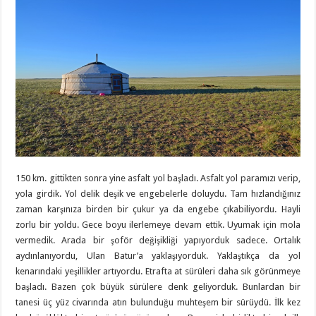
150 km. gittikten sonra yine asfalt yol başladı. Asfalt yol paramızı verip,
yola girdik. Yol delik deşik ve engebelerle doluydu. Tam hızlandığınız
zaman karşınıza birden bir çukur ya da engebe çıkabiliyordu. Hayli
zorlu bir yoldu. Gece boyu ilerlemeye devam ettik. Uyumak için mola
vermedik. Arada bir şoför değişikliği yapıyorduk sadece. Ortalık
aydınlanıyordu, Ulan Batur’a yaklaşıyorduk. Yaklaştıkça da yol
kenarındaki yeşillikler artıyordu. Etrafta at sürüleri daha sık görünmeye
başladı. Bazen çok büyük sürülere denk geliyorduk. Bunlardan bir
tanesi üç yüz civarında atın bulunduğu muhteşem bir sürüydü. İlk kez