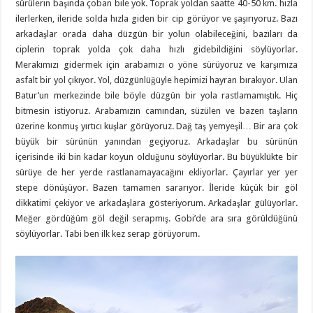
sürülerin başında çoban bile yok. Toprak yoldan saatte 40-50 km. hızla
ilerlerken, ileride solda hızla giden bir cip görüyor ve şaşırıyoruz. Bazı
arkadaşlar orada daha düzgün bir yolun olabileceğini, bazıları da
ciplerin toprak yolda çok daha hızlı gidebildiğini söylüyorlar.
Merakımızı gidermek için arabamızı o yöne sürüyoruz ve karşımıza
asfalt bir yol çıkıyor. Yol, düzgünlüğüyle hepimizi hayran bırakıyor. Ulan
Batur’un merkezinde bile böyle düzgün bir yola rastlamamıştık. Hiç
bitmesin istiyoruz. Arabamızın camından, süzülen ve bazen taşların
üzerine konmuş yırtıcı kuşlar görüyoruz. Dağ taş yemyeşil… Bir ara çok
büyük bir sürünün yanından geçiyoruz. Arkadaşlar bu sürünün
içerisinde iki bin kadar koyun olduğunu söylüyorlar. Bu büyüklükte bir
sürüye de her yerde rastlanamayacağını ekliyorlar. Çayırlar yer yer
stepe dönüşüyor. Bazen tamamen sararıyor. İleride küçük bir göl
dikkatimi çekiyor ve arkadaşlara gösteriyorum. Arkadaşlar gülüyorlar.
Meğer gördüğüm göl değil serapmış. Gobi’de ara sıra görüldüğünü
söylüyorlar. Tabi ben ilk kez serap görüyorum.