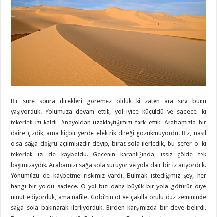
Bir süre sonra direkleri göremez olduk ki zaten ara sıra bunu
yaşıyorduk. Yolumuza devam ettik, yol iyice küçüldü ve sadece iki
tekerlek izi kaldı. Anayoldan uzaklaştığımızı fark ettik. Arabamızla bir
daire çizdik, ama hiçbir yerde elektrik direği gözükmüyordu. Biz, nasıl
olsa sağa doğru açılmışızdır deyip, biraz sola ilerledik, bu sefer o iki
tekerlek izi de kayboldu. Gecenin karanlığında, ıssız çölde tek
başımızaydık. Arabamızı sağa sola sürüyor ve yola dair bir iz arıyorduk.
Yönümüzü de kaybetme riskimiz vardı. Bulmak istediğimiz şey, her
hangi bir yoldu sadece. O yol bizi daha büyük bir yola götürür diye
umut ediyorduk, ama nafile. Gobi’nin ot ve çakılla örülü düz zemininde
sağa sola bakınarak ilerliyorduk. Birden karşımızda bir deve belirdi.