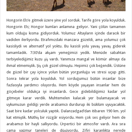
Hongorin Els’e gitmek üzere yine yol sorduk. Tarife göre yola koyulduk.
Hongorin Els; Hongor kumları anlamına geliyor. Yani çölün tamamen
kum olduğu kısma gidiyorduk. Yolumuz Altayların içinde daracık bir
vadiden ilerliyordu. Etrafımızdaki manzara güzeldi, ama yolumuz çok
kasisliydi ve alternatif yol yoktu. Bu kasisli yolu yavaş yavaş giderek
tamamladık. 7:30’da akşam yemeğimizi yedik. Menüde sabahtan
terbiyelediğimiz kuzu şiş vardı. Yanımıza mangal ve kömür almayı da
ihmal etmemiştik. Şiş çok güzel olmuştu. Hepimiz çok beğendik. Üstüne
de güzel bir çay içince yolun bütün yorgunluğu ve stresi uçup gitti.
Sonra tekrar yola koyulduk. Yol sorduğumuz bütün insanlar bize
fazlasıyla yardımcı oluyordu. Hem köyde yaşayan insanlar hem de
göçebeler oldukça iyi insanlardı. Gece gidebildiğimiz kadar yol
gitmeye karar verdik. Muhtemelen kalacak yer bulamayacak ve
uykumuzun geldiği yerde arabamızı durdurup iki büklüm uyuyacaktık.
Saat bire kadar yolculuk yaptık. Dalanzadgad’dan itibaren 190 km. yol
kat etmiştik. Müthiş bir rüzgâr esiyordu. Hem çok ses geliyor hem de
arabamızı bir hayli sallıyordu. Ürpertici bir atmosfer vardı. Ara sıra
cama yağmur taneleri de düşüyordu. Zifiri karanlıkta nerede