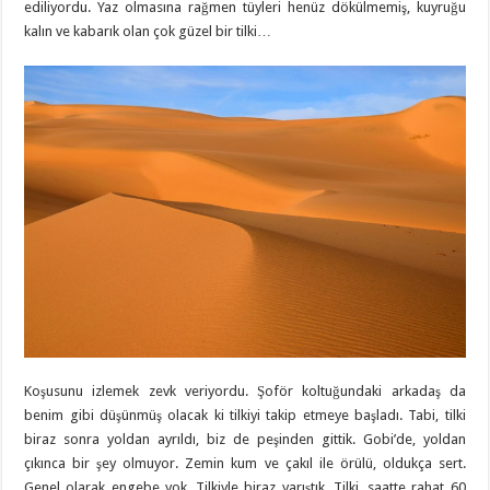
ediliyordu. Yaz olmasına rağmen tüyleri henüz dökülmemiş, kuyruğu
kalın ve kabarık olan çok güzel bir tilki…
Koşusunu izlemek zevk veriyordu. Şoför koltuğundaki arkadaş da
benim gibi düşünmüş olacak ki tilkiyi takip etmeye başladı. Tabi, tilki
biraz sonra yoldan ayrıldı, biz de peşinden gittik. Gobi’de, yoldan
çıkınca bir şey olmuyor. Zemin kum ve çakıl ile örülü, oldukça sert.
Genel olarak engebe yok. Tilkiyle biraz yarıştık. Tilki, saatte rahat 60