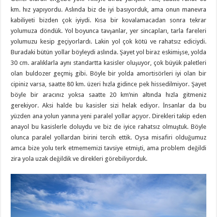
km. hız yapıyordu. Aslında biz de iyi basıyorduk, ama onun manevra
kabiliyeti bizden çok iyiydi. Kısa bir kovalamacadan sonra tekrar
yolumuza döndük. Yol boyunca tavşanlar, yer sincapları, tarla fareleri
yolumuzu kesip geçiyorlardı. Lakin yol çok kötü ve rahatsız ediciydi.
Buradaki bütün yollar böyleydi aslında. Şayet yol biraz eskimişse, yolda
30 cm. aralıklarla aynı standartta kasisler oluşuyor, çok büyük paletleri
olan buldozer geçmiş gibi. Böyle bir yolda amortisörleri iyi olan bir
cipiniz varsa, saatte 80 km. üzeri hızla gidince pek hissedilmiyor. Şayet
böyle bir aracınız yoksa saatte 20 km’nin altında hızla gitmeniz
gerekiyor. Aksi halde bu kasisler sizi helak ediyor. İnsanlar da bu
yüzden ana yolun yanına yeni paralel yollar açıyor. Direkleri takip eden
anayol bu kasislerle doluydu ve biz de iyice rahatsız olmuştuk. Böyle
olunca paralel yollardan birini tercih ettik. Oysa misafiri olduğumuz
amca bize yolu terk etmememizi tavsiye etmişti, ama problem değildi
zira yola uzak değildik ve direkleri görebiliyorduk.