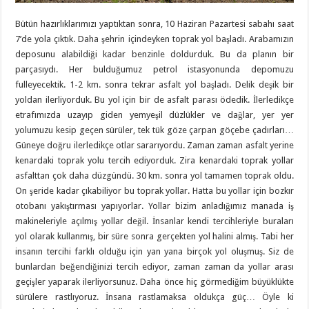
Bütün hazırlıklarımızı yaptıktan sonra, 10 Haziran Pazartesi sabahı saat
7’de yola çıktık. Daha şehrin içindeyken toprak yol başladı. Arabamızın
deposunu alabildiği kadar benzinle doldurduk. Bu da planın bir
parçasıydı. Her bulduğumuz petrol istasyonunda depomuzu
fulleyecektik. 1-2 km. sonra tekrar asfalt yol başladı. Delik deşik bir
yoldan ilerliyorduk. Bu yol için bir de asfalt parası ödedik. İlerledikçe
etrafımızda uzayıp giden yemyeşil düzlükler ve dağlar, yer yer
yolumuzu kesip geçen sürüler, tek tük göze çarpan göçebe çadırları…
Güneye doğru ilerledikçe otlar sararıyordu. Zaman zaman asfalt yerine
kenardaki toprak yolu tercih ediyorduk. Zira kenardaki toprak yollar
asfalttan çok daha düzgündü. 30 km. sonra yol tamamen toprak oldu.
On şeride kadar çıkabiliyor bu toprak yollar. Hatta bu yollar için bozkır
otobanı yakıştırması yapıyorlar. Yollar bizim anladığımız manada iş
makineleriyle açılmış yollar değil. İnsanlar kendi tercihleriyle buraları
yol olarak kullanmış, bir süre sonra gerçekten yol halini almış. Tabi her
insanın tercihi farklı olduğu için yan yana birçok yol oluşmuş. Siz de
bunlardan beğendiğinizi tercih ediyor, zaman zaman da yollar arası
geçişler yaparak ilerliyorsunuz. Daha önce hiç görmediğim büyüklükte
sürülere rastlıyoruz. İnsana rastlamaksa oldukça güç… Öyle ki