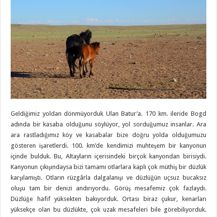
Geldiğimiz yoldan dönmüyorduk Ulan Batur’a. 170 km. ileride Bogd
adında bir kasaba olduğunu söylüyor, yol sorduğumuz insanlar. Ara
ara rastladığımız köy ve kasabalar bize doğru yolda olduğumuzu
gösteren işaretlerdi. 100. km’de kendimizi muhteşem bir kanyonun
içinde bulduk. Bu, Altayların içerisindeki birçok kanyondan birisiydi.
Kanyonun çıkışındaysa bizi tamamı otlarlara kaplı çok müthiş bir düzlük
karşılamıştı. Otların rüzgârla dalgalanışı ve düzlüğün uçsuz bucaksız
oluşu tam bir denizi andırıyordu. Görüş mesafemiz çok fazlaydı.
Düzlüğe hafif yüksekten bakıyorduk. Ortası biraz çukur, kenarları
yüksekçe olan bu düzlükte, çok uzak mesafeleri bile görebiliyorduk.