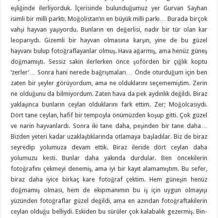
eşliğinde ilerliyorduk. İçerisinde bulunduğumuz yer Gurvan Sayhan
isimli bir milli parktı. Moğolistan’ın en büyük milli parkı… Burada birçok
vahşi hayvan yaşıyordu. Bunların en değerlisi, nadir bir tür olan kar
leoparıydı. Gizemli bir hayvan olmasına karşın, yine de bu güzel
hayvanı bulup fotoğraflayanlar olmuş. Hava ağarmış, ama henüz güneş
doğmamıştı. Sessiz sakin ilerlerken önce şoförden bir çığlık koptu
‘zerler’… Sonra hani nerede bağrışmaları… Önde oturduğum için ben
zaten bir şeyler görüyordum, ama ne olduklarını seçememiştim. Zerin
ne olduğunu da bilmiyordum. Zaten hava da pek aydınlık değildi. Biraz
yaklaşınca bunların ceylan olduklarını fark ettim. Zer; Moğolcasıydı.
Dört tane ceylan, hafif bir tempoyla önümüzden koşup gitti. Çok güzel
ve narin hayvanlardı. Sonra iki tane daha, peşinden bir tane daha…
Bizden yeteri kadar uzaklaştıklarında otlamaya başladılar. Biz de biraz
seyredip yolumuza devam ettik. Biraz ileride dört ceylan daha
yolumuzu kesti. Bunlar daha yakında durdular. Ben öncekilerin
fotoğrafını çekmeyi denemiş, ama iyi bir kayıt alamamıştım. Bu sefer,
biraz daha iyice birkaç kare fotoğraf çektim. Hem güneşin henüz
doğmamış olması, hem de ekipmanımın bu iş için uygun olmayışı
yüzünden fotoğraflar güzel değildi, ama en azından fotoğraftakilerin
ceylan olduğu belliydi. Eskiden bu sürüler çok kalabalık gezermiş. Bin-