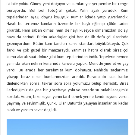
izi bile yoktu. Güneş, yeni doğuyor ve kumları yer yer pembe bir renge
bürüyordu. Bol bol fotoğraf çektik. Yalın ayak yürüdük. Kum
tepelerinden aşağı doğru koşuştuk. Kumlar içinde yatıp yuvarlandık.
Hasılı bu tertemiz kumların üzerinde bir hayli eğlenip çölün tadını
çıkardık. Hem sabah olması hem de hayli kuzeyde olmamızdan dolayı
hava da serindi. Bütün arkadaşlar gibi ben de ilk defa çöl üzerinde
geziniyordum. Bütün kum taneleri sanki standart büyüklükteydi. Çok
farklı ve çok güzel bir manzaraydı. Yanımıza hatıra olarak biraz çöl
kumu alarak saat dokuz gibi kum tepelerinden indik. Tepelerin hemen
yanında akan nehrin kenarında kahvaltı yaptık. Menüde yine et ve çay
vardı. Bu arada her tarafımıza kum dolmuştu. Nehirde saçlarımızı
yıkayıp biraz olsun kumlarımızdan arındık. Burada iki saat kadar
dinlendikten sonra, tekrar sora sora yolumuzu bulup ilerledik. Biraz
ilerlediğimiz de yine bir göçebeye yolu ve nerede su bulabileceğimizi
sorduk. Adam, bize suyun yerini tarif etmek yerine kendi suyunu verdi.
Şaşırmış ve sevinmiştik. Çünkü Ulan Batur’da yaşayan insanlar bu kadar
sıcak ve yardım sever değildi.