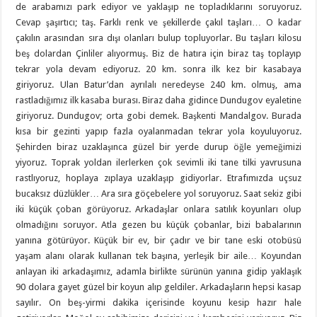
de arabamızı park ediyor ve yaklaşıp ne topladıklarını soruyoruz.
Cevap şaşırtıcı; taş. Farklı renk ve şekillerde çakıl taşları… O kadar
çakılın arasından sıra dışı olanları bulup topluyorlar. Bu taşları kilosu
beş dolardan Çinliler alıyormuş. Biz de hatıra için biraz taş toplayıp
tekrar yola devam ediyoruz. 20 km. sonra ilk kez bir kasabaya
giriyoruz. Ulan Batur’dan ayrılalı neredeyse 240 km. olmuş, ama
rastladığımız ilk kasaba burası. Biraz daha gidince Dundugov eyaletine
giriyoruz. Dundugov; orta gobi demek. Başkenti Mandalgov. Burada
kısa bir gezinti yapıp fazla oyalanmadan tekrar yola koyuluyoruz.
Şehirden biraz uzaklaşınca güzel bir yerde durup öğle yemeğimizi
yiyoruz. Toprak yoldan ilerlerken çok sevimli iki tane tilki yavrusuna
rastlıyoruz, hoplaya zıplaya uzaklaşıp gidiyorlar. Etrafımızda uçsuz
bucaksız düzlükler… Ara sıra göçebelere yol soruyoruz. Saat sekiz gibi
iki küçük çoban görüyoruz. Arkadaşlar onlara satılık koyunları olup
olmadığını soruyor. Atla gezen bu küçük çobanlar, bizi babalarının
yanına götürüyor. Küçük bir ev, bir çadır ve bir tane eski otobüsü
yaşam alanı olarak kullanan tek başına, yerleşik bir aile… Koyundan
anlayan iki arkadaşımız, adamla birlikte sürünün yanına gidip yaklaşık
90 dolara gayet güzel bir koyun alıp geldiler. Arkadaşların hepsi kasap
sayılır. On beş-yirmi dakika içerisinde koyunu kesip hazır hale