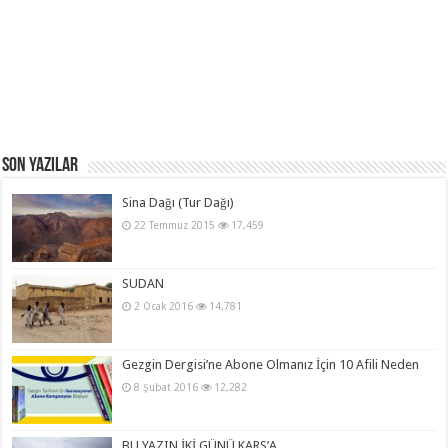
Son Yazılar
Sina Dağı (Tur Dağı)
22 Temmuz 2015
17,459
SUDAN
2 Ocak 2016
14,781
Gezgin Dergisi’ne Abone Olmanız İçin 10 Afili Neden
8 Şubat 2016
12,282
BU YAZIN İKİ GÜNÜ KARS’A…