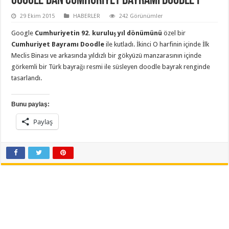
Google’dan Cumhuriyet Bayramı Doodle’ı
29 Ekim 2015
HABERLER
242 Görünümler
Google
Cumhuriyetin 92. kuruluş yıl dönümünü
özel bir
Cumhuriyet Bayramı Doodle
ile kutladı. İkinci O harfinin içinde İlk
Meclis Binası ve arkasında yıldızlı bir gökyüzü manzarasının içinde
görkemli bir Türk bayrağı resmi ile süsleyen doodle bayrak renginde
tasarlandı.
Bunu paylaş:
Paylaş