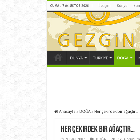
İletişim
Künye
Zam
CUMA , 7 AĞUSTOS 2026
DÜNYA
TÜRKİYE
DOĞA
Anasayfa
»
DOĞA
»
Her çekirdek bir ağaçtır…
Her çekirdek bir ağaçtır…
9 Eylül 2007
DOĞA
375 Görünüm