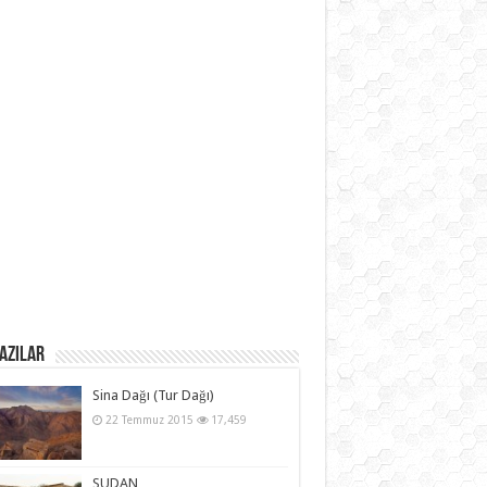
azılar
Sina Dağı (Tur Dağı)
22 Temmuz 2015
17,459
SUDAN