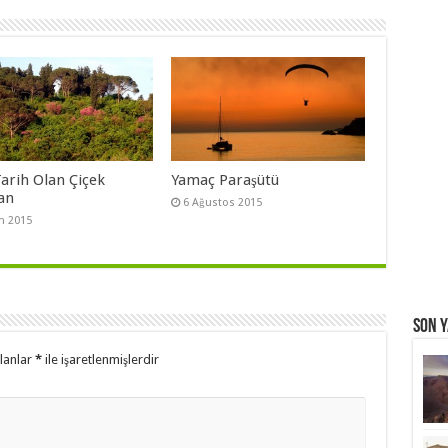
Tarih Olan Çiçek
Yamaç Paraşütü
an
6 Ağustos 2015
m 2015
Son Y
alanlar
*
ile işaretlenmişlerdir