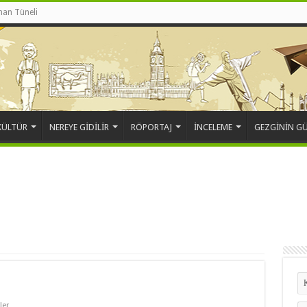
an Tüneli
KÜLTÜR
NEREYE GİDİLİR
RÖPORTAJ
İNCELEME
GEZGİNİN G
ler