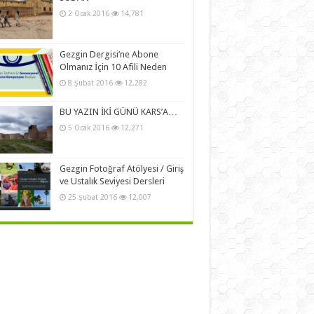
2 Ocak 2016
14,781
Gezgin Dergisi’ne Abone
Olmanız İçin 10 Afili Neden
8 Şubat 2016
12,282
BU YAZIN İKİ GÜNÜ KARS’A…
5 Ocak 2016
12,271
Gezgin Fotoğraf Atölyesi / Giriş
ve Ustalık Seviyesi Dersleri
25 Şubat 2016
12,007