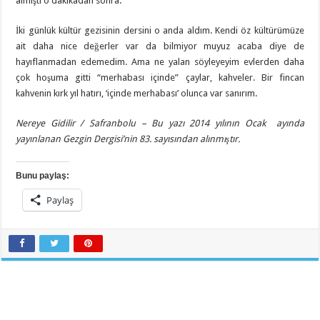
almıştı o dakikadan sonra.
İki günlük kültür gezisinin dersini o anda aldım. Kendi öz kültürümüze
ait daha nice değerler var da bilmiyor muyuz acaba diye de
hayıflanmadan edemedim. Ama ne yalan söyleyeyim evlerden daha
çok hoşuma gitti “merhabası içinde” çaylar, kahveler. Bir fincan
kahvenin kırk yıl hatırı, ‘içinde merhabası’ olunca var sanırım.
Nereye Gidilir / Safranbolu – Bu yazı 2014 yılının Ocak ayında
yayınlanan Gezgin Dergisi’nin 83. sayısından alınmıştır.
Bunu paylaş:
Paylaş