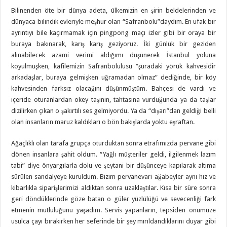
Bilinenden öte bir dünya adeta, ülkemizin en şirin beldelerinden ve
dünyaca bilindik evleriyle meşhur olan “Safranbolu”daydım. En ufak bir
ayrıntıyı bile kaçırmamak için pingpong maçı izler gibi bir oraya bir
buraya bakınarak, karış karış geziyoruz. İki günlük bir geziden
alınabilecek azami verimi aldığımı düşünerek İstanbul yoluna
koyulmuşken, kafilemizin Safranbolulusu “şuradaki yörük kahvesidir
arkadaşlar, buraya gelmişken uğramadan olmaz” dediğinde, bir köy
kahvesinden farksız olacağını düşünmüştüm. Bahçesi de vardı ve
içeride oturanlardan okey taşının, tahtasına vurduğunda ya da taşlar
dizilirken çıkan o şakırtılı ses gelmiyordu. Ya da “dışarı”dan geldiği belli
olan insanların maruz kaldıkları o bön bakışlarda yoktu eşraftan.
Ağaçlıklı olan tarafa grupça oturduktan sonra etrafımızda pervane gibi
dönen insanlara şahit oldum. “Yağlı müşteriler geldi, ilgilenmek lazım
tabi” diye önyargılarla dolu ve şeytani bir düşünceye kapılarak altıma
sürülen sandalyeye kuruldum. Bizim pervanevari ağabeyler aynı hız ve
kibarlıkla siparişlerimizi aldıktan sonra uzaklaştılar. Kısa bir süre sonra
geri döndüklerinde göze batan o güler yüzlülüğü ve sevecenliği fark
etmenin mutluluğunu yaşadım. Servis yapanların, tepsiden önümüze
usulca çayı bırakırken her seferinde bir şey mırıldandıklarını duyar gibi