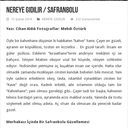
Nereye Gidilir / Safranbolu
13 Şubat 2014
NEREYE GİDİLİR
232 Görünümler
Yazı: Cihan Aldık Fotoğraflar: Mehdi Öztürk
Öyle bir kahvehane düşünün ki hakikaten “kahve” hane. Çayın en güzeli,
ayranın en köpüklüsü, tostun en lezzetlisi… En güzel tarafı: İnsanı en
güler yüzlüsü. Eskilerin “kıraathane”lerini andırıyor mekânın içi ve
bahçesi. İsteyen kitabını okuyor usul bir köşede, isteyen sohbetini
ediyor. Yedisinden yetmişine üç kuşaktan insan var içeride. Hatta olur
olmadık zamanda mızıklayan cinsten kundak bebeleri bile mevcut. Yani
öyle sadece erkeklerin okey, tavla, iskambil oynadıkları cinsten bir
“Kave” değil orası. Kadınlı erkekli, aile ortamının olduğu tam bir
“Kahvehane”; yani olması gerektiği gibi.. Çayın tadı bir başka, kahvenin
telvesi bardağın yarısı, ayranında acısı makbul orada. Yanında da tostu
söylemek adet olmuş adeta. Aç olsan da olmasan da yenecek kadar
güzel.
Merhabası İçinde Bir Safranbolu Güzellemesi