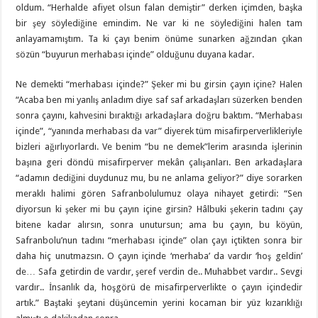
oldum. “Herhalde afiyet olsun falan demiştir” derken içimden, başka
bir şey söylediğine emindim. Ne var ki ne söylediğini halen tam
anlayamamıştım. Ta ki çayı benim önüme sunarken ağzından çıkan
sözün “buyurun merhabası içinde” olduğunu duyana kadar.
Ne demekti “merhabası içinde?” Şeker mi bu girsin çayın içine? Halen
“Acaba ben mi yanlış anladım diye saf saf arkadaşları süzerken benden
sonra çayını, kahvesini bıraktığı arkadaşlara doğru baktım. “Merhabası
içinde”, “yanında merhabası da var” diyerek tüm misafirperverlikleriyle
bizleri ağırlıyorlardı. Ve benim “bu ne demek”lerim arasında işlerinin
başına geri döndü misafirperver mekân çalışanları. Ben arkadaşlara
“adamın dediğini duydunuz mu, bu ne anlama geliyor?” diye sorarken
meraklı halimi gören Safranbolulumuz olaya nihayet getirdi: “Sen
diyorsun ki şeker mi bu çayın içine girsin? Hâlbuki şekerin tadını çay
bitene kadar alırsın, sonra unutursun; ama bu çayın, bu köyün,
Safranbolu’nun tadını “merhabası içinde” olan çayı içtikten sonra bir
daha hiç unutmazsın. O çayın içinde ‘merhaba’ da vardır ‘hoş geldin’
de… Safa getirdin de vardır, şeref verdin de.. Muhabbet vardır.. Sevgi
vardır.. İnsanlık da, hoşgörü de misafirperverlikte o çayın içindedir
artık.” Baştaki şeytani düşüncemin yerini kocaman bir yüz kızarıklığı