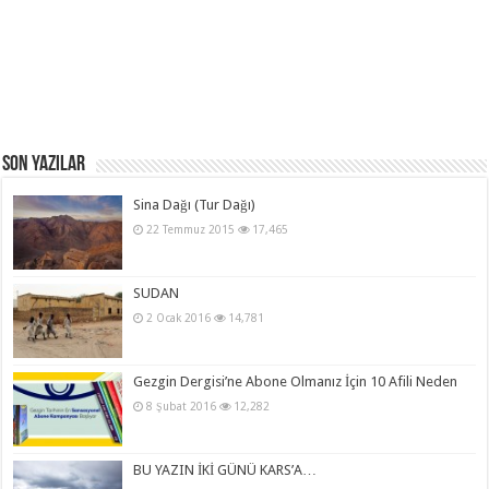
Son Yazılar
Sina Dağı (Tur Dağı)
22 Temmuz 2015
17,465
SUDAN
2 Ocak 2016
14,781
Gezgin Dergisi’ne Abone Olmanız İçin 10 Afili Neden
8 Şubat 2016
12,282
BU YAZIN İKİ GÜNÜ KARS’A…