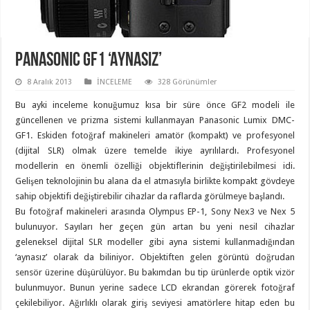
Panasonic GF1 ‘Aynasız’
8 Aralık 2013
İNCELEME
328 Görünümler
Bu ayki inceleme konuğumuz kısa bir süre önce GF2 modeli ile
güncellenen ve prizma sistemi kullanmayan Panasonic Lumix DMC-
GF1. Eskiden fotoğraf makineleri amatör (kompakt) ve profesyonel
(dijital SLR) olmak üzere temelde ikiye ayrılılardı. Profesyonel
modellerin en önemli özelliği objektiflerinin değiştirilebilmesi idi.
Gelişen teknolojinin bu alana da el atmasıyla birlikte kompakt gövdeye
sahip objektifi değiştirebilir cihazlar da raflarda görülmeye başlandı.
Bu fotoğraf makineleri arasında Olympus EP-1, Sony Nex3 ve Nex 5
bulunuyor. Sayıları her geçen gün artan bu yeni nesil cihazlar
geleneksel dijital SLR modeller gibi ayna sistemi kullanmadığından
‘aynasız’ olarak da biliniyor. Objektiften gelen görüntü doğrudan
sensör üzerine düşürülüyor. Bu bakımdan bu tip ürünlerde optik vizör
bulunmuyor. Bunun yerine sadece LCD ekrandan görerek fotoğraf
çekilebiliyor. Ağırlıklı olarak giriş seviyesi amatörlere hitap eden bu