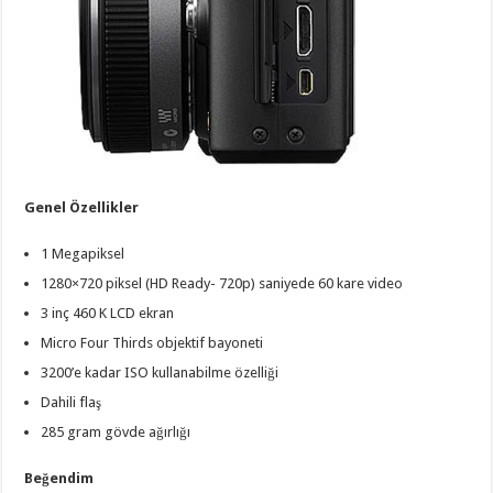
Genel Özellikler
1 Megapiksel
1280×720 piksel (HD Ready- 720p) saniyede 60 kare video
3 inç 460 K LCD ekran
Micro Four Thirds objektif bayoneti
3200’e kadar ISO kullanabilme özelliği
Dahili flaş
285 gram gövde ağırlığı
Beğendim