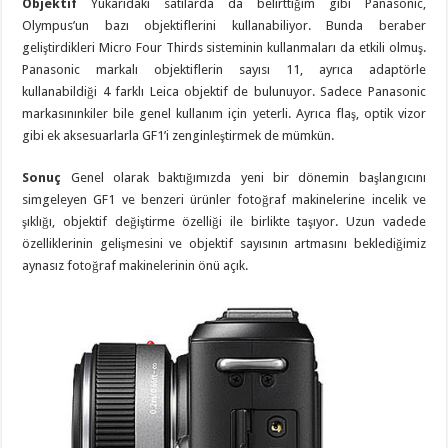
Objektif
Yukarıdaki satılarda da belirttiğim gibi Panasonic,
Olympus’un bazı objektiflerini kullanabiliyor. Bunda beraber
geliştirdikleri Micro Four Thirds sisteminin kullanmaları da etkili olmuş.
Panasonic markalı objektiflerin sayısı 11, ayrıca adaptörle
kullanabildiği 4 farklı Leica objektif de bulunuyor. Sadece Panasonic
markasınınkiler bile genel kullanım için yeterli. Ayrıca flaş, optik vizor
gibi ek aksesuarlarla GF1’i zenginleştirmek de mümkün.
Sonuç
Genel olarak baktığımızda yeni bir dönemin başlangıcını
simgeleyen GF1 ve benzeri ürünler fotoğraf makinelerine incelik ve
şıklığı, objektif değiştirme özelliği ile birlikte taşıyor. Uzun vadede
özelliklerinin gelişmesini ve objektif sayısının artmasını beklediğimiz
aynasız fotoğraf makinelerinin önü açık.