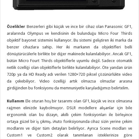
Özelikler
Benzerleri gibi küçük ve ince bir cihaz olan Panasonic GF1,
aralarında Olympus ve kendisinin de bulunduğu Micro Four Thirds
objektif bayonet sistemini kullanıyor. Bu sistemi geliştiren iki marka da
benzer cihazlara sahip. Her iki markanın da objektifleri belli
dönüştürücülerle birlikte bir diğer makinede kulanılabiliyor. Ancak GF1,
bütün Micro Fourt Thirds objektiflerle uyumlu değil. Sadece otomatik
netlik özelliği olan objektiflerle birlikte kulanılabiliyor. Öte yandan ürün
720p ya da HD Ready adı verilen 1280×720 piksel çözünürlükte video
da çekebiliyor. Video özelliği artık olmazsa olmazlar arasına
girdiğinden bu fonksiyonu da memnuniyetle karşıladığımızı belirtelim.
Kullanım
Ele oturan hoş bir tasarımı olan GF1, küçük ve ince olmasına
rağmen elinizde kaybolmuyor. DSLR modellere alışanlar için bile
ergonomik olan bu dizayn, akıllı çekim fonksiyonları ile birleşince
ortaya güzel bir iş çıkmış. iAuto fonksiyonunda cihaz sizin yerine çekim
modlarını ve diğer tüm detayları belirliyor. Ayrıca Scene modları ve
Custom1 ve Custom2 olarak tanımlanan isteklerinize göre