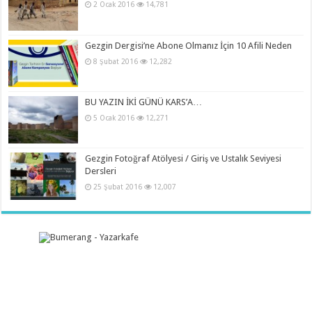
2 Ocak 2016
14,781
Gezgin Dergisi’ne Abone Olmanız İçin 10 Afili Neden
8 Şubat 2016
12,282
BU YAZIN İKİ GÜNÜ KARS’A…
5 Ocak 2016
12,271
Gezgin Fotoğraf Atölyesi / Giriş ve Ustalık Seviyesi
Dersleri
25 Şubat 2016
12,007