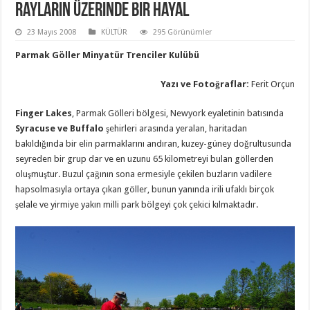
Rayların Üzerinde Bir Hayal
23 Mayıs 2008
KÜLTÜR
295 Görünümler
Parmak Göller Minyatür Trenciler Kulübü
Yazı ve Fotoğraflar:
Ferit Orçun
Finger Lakes
, Parmak Gölleri bölgesi, Newyork eyaletinin batısında
Syracuse ve Buffalo
şehirleri arasında yeralan, haritadan
bakıldığında bir elin parmaklarını andıran, kuzey-güney doğrultusunda
seyreden bir grup dar ve en uzunu 65 kilometreyi bulan göllerden
oluşmuştur. Buzul çağının sona ermesiyle çekilen buzların vadilere
hapsolmasıyla ortaya çıkan göller, bunun yanında irili ufaklı birçok
şelale ve yirmiye yakın milli park bölgeyi çok çekici kılmaktadır.