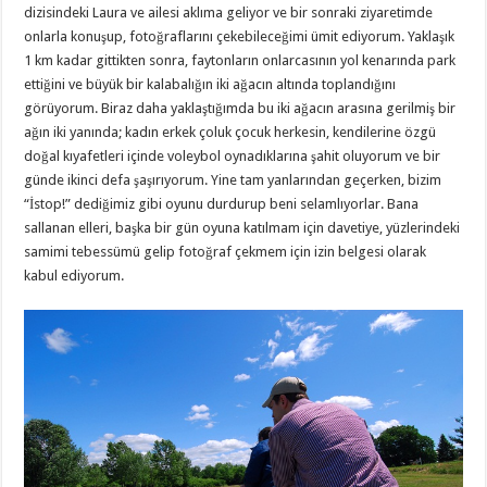
dizisindeki Laura ve ailesi aklıma geliyor ve bir sonraki ziyaretimde
onlarla konuşup, fotoğraflarını çekebileceğimi ümit ediyorum. Yaklaşık
1 km kadar gittikten sonra, faytonların onlarcasının yol kenarında park
ettiğini ve büyük bir kalabalığın iki ağacın altında toplandığını
görüyorum. Biraz daha yaklaştığımda bu iki ağacın arasına gerilmiş bir
ağın iki yanında; kadın erkek çoluk çocuk herkesin, kendilerine özgü
doğal kıyafetleri içinde voleybol oynadıklarına şahit oluyorum ve bir
günde ikinci defa şaşırıyorum. Yine tam yanlarından geçerken, bizim
“İstop!” dediğimiz gibi oyunu durdurup beni selamlıyorlar. Bana
sallanan elleri, başka bir gün oyuna katılmam için davetiye, yüzlerindeki
samimi tebessümü gelip fotoğraf çekmem için izin belgesi olarak
kabul ediyorum.