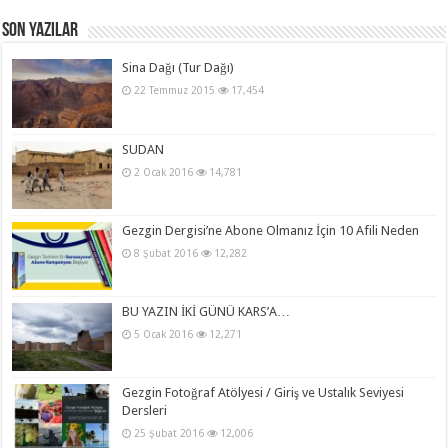
Son Yazılar
Sina Dağı (Tur Dağı)
22 Temmuz 2015
17,454
SUDAN
2 Ocak 2016
14,781
Gezgin Dergisi’ne Abone Olmanız İçin 10 Afili Neden
8 Şubat 2016
12,282
BU YAZIN İKİ GÜNÜ KARS’A…
5 Ocak 2016
12,271
Gezgin Fotoğraf Atölyesi / Giriş ve Ustalık Seviyesi
Dersleri
25 Şubat 2016
12,006