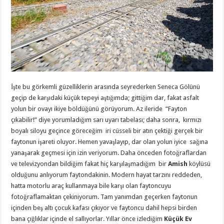
İşte bu görkemli güzelliklerin arasında seyrederken Seneca Gölünü
geçip de karşıdaki küçük tepeyi aştığımda; gittiğim dar, fakat asfalt
yolun bir ovayı ikiye böldüğünü görüyorum. Az ileride “Fayton
çıkabilir!” diye yorumladığım sarı uyarı tabelası; daha sonra, kırmızı
boyalı siloyu geçince göreceğim iri cüsseli bir atın çektiği gerçek bir
faytonun işareti oluyor. Hemen yavaşlayıp, dar olan yolun iyice sağına
yanaşarak geçmesi için izin veriyorum. Daha önceden fotoğraflardan
ve televizyondan bildiğim fakat hiç karşılaşmadığım bir
Amish
köylüsü
olduğunu anlıyorum faytondakinin. Modern hayat tarzını reddeden,
hatta motorlu araç kullanmaya bile karşı olan faytoncuyu
fotoğraflamaktan çekiniyorum. Tam yanımdan geçerken faytonun
içinden beş altı çocuk kafası çıkıyor ve faytoncu dahil hepsi birden
bana çığlıklar içinde el sallıyorlar. Yıllar önce izlediğim
K
üçük Ev