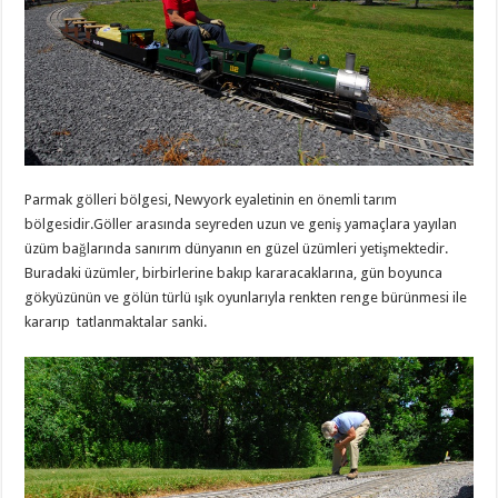
Parmak gölleri bölgesi, Newyork eyaletinin en önemli tarım
bölgesidir.Göller arasında seyreden uzun ve geniş yamaçlara yayılan
üzüm bağlarında sanırım dünyanın en güzel üzümleri yetişmektedir.
Buradaki üzümler, birbirlerine bakıp kararacaklarına, gün boyunca
gökyüzünün ve gölün türlü ışık oyunlarıyla renkten renge bürünmesi ile
kararıp tatlanmaktalar sanki.