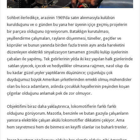
Sohbet ilerledikçe, arazinin 1969’da satın alınmasıyla kulübün
kurulduğunu ve o günden bu yana her üyenin içiçe geçmiş projelerin
bir parçası olduğunu öğreniyorum. Bataklığın kurutulması,
yeşillendirme çalışmaları, rayların döşenmesi, tüneller, geçitler ve
köprüler ve bunun yanında birden fazla trenin aynı anda hareketini
düzenleyen elektrikli sinyalizasyon tamamen gönüllü kulüp üyelerinin
çabaları ile yapılmış. Tek gelirlerinin yılda iki kez yapılan halk günlerinde
satılan yiyecek, içecek ve hediyelikler olmasına rağmen, nasıl olup da
bu kadar güzel şeyler yaptıklarını düşününce; çoğunluğu çok
duyduğumuz büyük Amerikan şirketlerinden emekli olmuş mühendisler
olan bu koca adamların, aslında çocukluk hayallerinin peşinden koşan
çılgınlar olduğunu anlamak pek de zor olmuyor.
Objektifimi biraz daha yaklaştırınca, lokomotiflerin farklı farklı
olduğunu görüyorum. Mazotla, benzinle ve butan gazıyla çalışanların
yanısıra elektrikle çalışan akülü lokomotifler dikkatimi çekiyor. Ama
hem seyretmesi hem de binmesi en keyifli olanlar ise buharlı trenler.