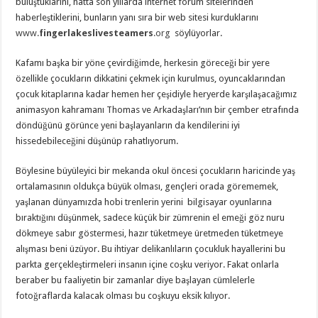
buluştuklarını, hatta son yıllarda internet forum sitelerinden
haberleştiklerini, bunların yanı sıra bir web sitesi kurduklarını
www.
fingerlakeslivesteamers
.org
söylüyorlar.
Kafamı başka bir yöne çevirdiğimde, herkesin göreceği bir yere
özellikle çocukların dikkatini çekmek için kurulmus, oyuncaklarından
çocuk kitaplarına kadar hemen her çeşidiyle heryerde karşılaşacağımız
animasyon kahramanı Thomas ve Arkadaşları’nın bir çember etrafında
döndüğünü görünce yeni başlayanların da kendilerini iyi
hissedebileceğini düşünüp rahatlıyorum.
Böylesine büyüleyici bir mekanda okul öncesi çocukların haricinde yaş
ortalamasının oldukça büyük olması, gençleri orada görememek,
yaşlanan dünyamızda hobi trenlerin yerini bilgisayar oyunlarına
bıraktığını düşünmek, sadece küçük bir zümrenin el emeği göz nuru
dökmeye sabır göstermesi, hazır tüketmeye üretmeden tüketmeye
alışması beni üzüyor. Bu ihtiyar delikanlıların çocukluk hayallerini bu
parkta gerçekleştirmeleri insanın içine coşku veriyor. Fakat onlarla
beraber bu faaliyetin bir zamanlar diye başlayan cümlelerle
fotoğraflarda kalacak olması bu coşkuyu eksik kılıyor.