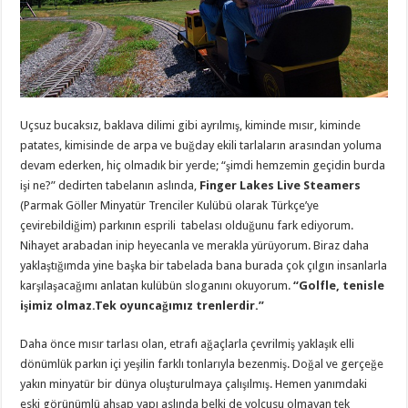
Uçsuz bucaksız, baklava dilimi gibi ayrılmış, kiminde mısır, kiminde
patates, kimisinde de arpa ve buğday ekili tarlaların arasından yoluma
devam ederken, hiç olmadık bir yerde; “şimdi hemzemin geçidin burda
işi ne?” dedirten tabelanın aslında,
Finger Lakes Live Steamers
(Parmak Göller Minyatür Trenciler Kulübü olarak Türkçe’ye
çevirebildiğim) parkının esprili tabelası olduğunu fark ediyorum.
Nihayet arabadan inip heyecanla ve merakla yürüyorum. Biraz daha
yaklaştığımda yine başka bir tabelada bana burada çok çılgın insanlarla
karşılaşacağımı anlatan kulübün sloganını okuyorum.
“Golfle, tenisle
işimiz olmaz.
Tek oyuncağımız trenlerdir.”
Daha önce mısır tarlası olan, etrafı ağaçlarla çevrilmiş yaklaşık elli
dönümlük parkın içi yeşilin farklı tonlarıyla bezenmiş. Doğal ve gerçeğe
yakın minyatür bir dünya oluşturulmaya çalışılmış. Hemen yanımdaki
eski görünümlü ahşap yapı aslında belki de yolcusu olmayan tek