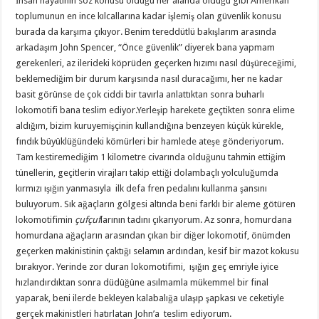
İnsan hayatının söz konusu olduğu her alanda olduğu gibi Amerikan
toplumunun en ince kılcallarına kadar işlemiş olan güvenlik konusu
burada da karşıma çıkıyor. Benim tereddütlü bakışlarım arasında
arkadaşım John Spencer, “Önce güvenlik” diyerek bana yapmam
gerekenleri, az ilerideki köprüden geçerken hızımı nasıl düşüreceğimi,
beklemediğim bir durum karşısında nasıl duracağımı, her ne kadar
basit görünse de çok ciddi bir tavırla anlattıktan sonra buharlı
lokomotifi bana teslim ediyor.Yerleşip harekete geçtikten sonra elime
aldığım, bizim kuruyemişçinin kullandığına benzeyen küçük kürekle,
fındık büyüklüğündeki kömürleri bir hamlede ateşe gönderiyorum.
Tam kestiremediğim 1 kilometre civarında olduğunu tahmin ettiğim
tünellerin, geçitlerin virajları takip ettiği dolambaçlı yolculuğumda
kırmızı ışığın yanmasıyla ilk defa fren pedalını kullanma şansını
buluyorum. Sık ağaçların gölgesi altında beni farklı bir aleme götüren
lokomotifimin
çufçuf
larının tadını çıkarıyorum. Az sonra, homurdana
homurdana ağaçların arasından çıkan bir diğer lokomotif, önümden
geçerken makinistinin çaktığı selamın ardından, kesif bir mazot kokusu
bırakıyor. Yerinde zor duran lokomotifimi, ışığın geç emriyle iyice
hızlandırdıktan sonra düdüğüne asılmamla mükemmel bir final
yaparak, beni ilerde bekleyen kalabalığa ulaşıp şapkası ve ceketiyle
gerçek makinistleri hatırlatan John’a teslim ediyorum.