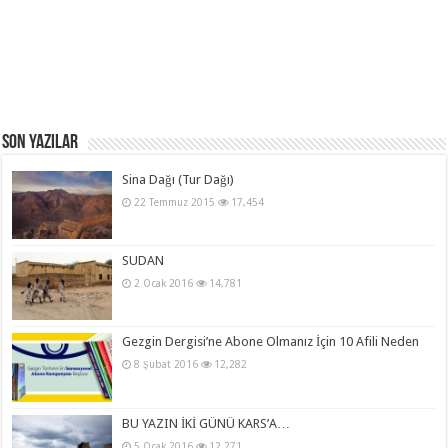
Son Yazılar
Sina Dağı (Tur Dağı)
22 Temmuz 2015
17,454
SUDAN
2 Ocak 2016
14,781
Gezgin Dergisi’ne Abone Olmanız İçin 10 Afili Neden
8 Şubat 2016
12,282
BU YAZIN İKİ GÜNÜ KARS’A…
5 Ocak 2016
12,271