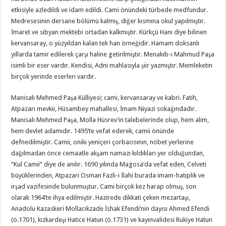
etkisiyle azledildi ve idam edildi. Cami önündeki türbede medfundur.
Medresesinin dersane bölümü kalmış, diğer kısmına okul yapılmıştır.
İmaret ve sıbyan mektebi ortadan kalkmıştır. Kürkçü Hanı diye bilinen
kervansaray, o yüzyıldan kalan tek han örneğidir. Hamam doksanlı
yıllarda tamir edilerek çarşı haline getirilmiştir. Menakıb-ı Mahmud Paşa
isimli bir eser vardır. Kendisi, Adni mahlasıyla şiir yazmıştır. Memleketin
birçok yerinde eserleri vardır.
Manisalı Mehmed Paşa Külliyesi; cami, kervansaray ve kabri. Fatih,
Atpazarı mevkii, Hüsambey mahallesi, İmam Niyazi sokağındadır.
Manisalı Mehmed Paşa, Molla Hüsrev’in talebelerinde olup, hem alim,
hem devlet adamıdır. 1495’te vefat ederek, camii önünde
defnedilmiştir. Camii, oniki yeniçeri çorbacısının, nöbet yerlerine
dağılmadan önce cemaatle akşam namazı kıldıkları yer olduğundan,
“Kul Camii” diye de anılır. 1690 yılında Magosa’da vefat eden, Celveti
büyüklerinden, Atpazari Osman Fazli-i İlahi burada imam-hatiplik ve
irşad vazifesinde bulunmuştur. Cami birçok kez harap olmuş, son
olarak 1964’te ihya edilmiştir. Hazirede dikkati çeken mezartaşı,
Anadolu Kazaskeri Mollacıkzade İshak Efendi’nin dayısı Ahmed Efendi
(ö.1701), kızkardeşi Hatice Hatun (ö.1731) ve kayınvalidesi Rukiye Hatun