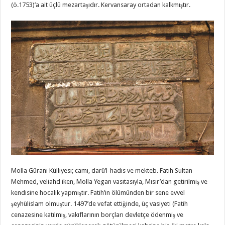
(ö.1753)’a ait üçlü mezartaşıdır. Kervansaray ortadan kalkmıştır.
Molla Gürani Külliyesi; cami, darü’l-hadis ve mekteb. Fatih Sultan
Mehmed, veliahd iken, Molla Yegan vasıtasıyla, Mısır’dan getirilmiş ve
kendisine hocalık yapmıştır. Fatih’in ölümünden bir sene evvel
şeyhülislam olmuştur. 1497’de vefat ettiğinde, üç vasiyeti (Fatih
cenazesine katılmış, vakıflarının borçları devletçe ödenmiş ve