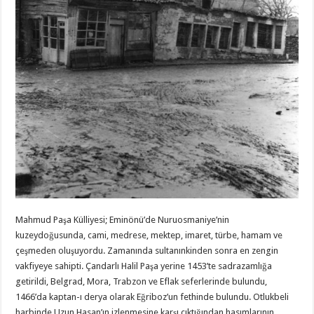
Mahmud Paşa Külliyesi; Eminönü’de Nuruosmaniye’nin
kuzeydoğusunda, cami, medrese, mektep, imaret, türbe, hamam ve
çeşmeden oluşuyordu. Zamanında sultanınkinden sonra en zengin
vakfiyeye sahipti. Çandarlı Halil Paşa yerine 1453’te sadrazamlığa
getirildi, Belgrad, Mora, Trabzon ve Eflak seferlerinde bulundu,
1466’da kaptan-ı derya olarak Eğriboz’un fethinde bulundu. Otlukbeli
harbinde Uzun Hasan’ın izlenmesine karşı çıktığından hasımlarının