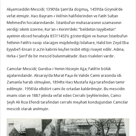
Akşemseddin Mescidi; 1390’da Şam’da doğmuş, 1459’da Göynük’de
vefat etmiştir. Hacı Bayram-ı Veli’nin halifelerinden ve Fatih Sultan
Mehmed’in hocalarındandır. İstanbul’un muhasarasının uzamasının
verdiği sıkıntı üzerine, Kur’an-ı Kerim’deki: “beldetün tayyibetün”
ayetinin ebced hesabıyla 857/1453’ü gösterdiğini ve bunun İstanbul’un
fethinin Fatih’e nasip olacağını müjdelediği bilahare, Halid bin Zeyd Eba
Eyyube’l-Ensari (r.a.)’ın kabrini keşfen tesbit ettiği rivayet edilir. Adına,
Hırka-i Şerif’de bir mescid bulunmaktadır. Bazı risaleleri vardır.
Camcılar Mescidi; Gureba-i Yemin Hüseyin Ağa; Fatih’in bölük
ağalarındandır. Aksaray’da Murat Paşa ile Valide Camii arasında idi.
Zamanla harab olmuşken, 1894’te Hacı Mustafa Ağa tarafından tamir
edilmiştir. 1956’da ellidört cami ile ortadan kaldırılmıştır. Bu mescidin
imamı olan ve 1887 yılında vefat eden Cerrahi Şeyhlerinden, Camcı
Şeyh Ali Rıza Efendi tarafından cerrahi meşihati konduğundan Camcılar
mescidi olarak anılmıştır.