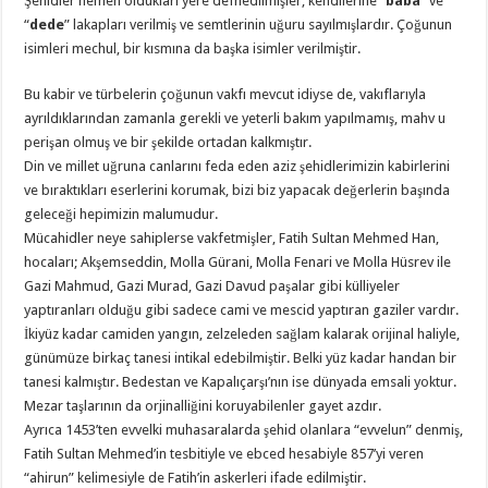
Şehidler hemen oldukları yere defnedilmişler, kendilerine “
baba
” ve
“
dede
” lakapları verilmiş ve semtlerinin uğuru sayılmışlardır. Çoğunun
isimleri mechul, bir kısmına da başka isimler verilmiştir.
Bu kabir ve türbelerin çoğunun vakfı mevcut idiyse de, vakıflarıyla
ayrıldıklarından zamanla gerekli ve yeterli bakım yapılmamış, mahv u
perişan olmuş ve bir şekilde ortadan kalkmıştır.
Din ve millet uğruna canlarını feda eden aziz şehidlerimizin kabirlerini
ve bıraktıkları eserlerini korumak, bizi biz yapacak değerlerin başında
geleceği hepimizin malumudur.
Mücahidler neye sahiplerse vakfetmişler, Fatih Sultan Mehmed Han,
hocaları; Akşemseddin, Molla Gürani, Molla Fenari ve Molla Hüsrev ile
Gazi Mahmud, Gazi Murad, Gazi Davud paşalar gibi külliyeler
yaptıranları olduğu gibi sadece cami ve mescid yaptıran gaziler vardır.
İkiyüz kadar camiden yangın, zelzeleden sağlam kalarak orijinal haliyle,
günümüze birkaç tanesi intikal edebilmiştir. Belki yüz kadar handan bir
tanesi kalmıştır. Bedestan ve Kapalıçarşı’nın ise dünyada emsali yoktur.
Mezar taşlarının da orjinalliğini koruyabilenler gayet azdır.
Ayrıca 1453’ten evvelki muhasaralarda şehid olanlara “evvelun” denmiş,
Fatih Sultan Mehmed’in tesbitiyle ve ebced hesabiyle 857’yi veren
“ahirun” kelimesiyle de Fatih’in askerleri ifade edilmiştir.