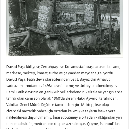
Davud Paşa külliyesi; Cerrahpaşa ve Kocamustafapaşa arasında, cami,
medrese, mektep, imaret, türbe ve çeşmeden meydana geliyordu.
Davud Paşa, Fatih devri idarecilerinden ve II. Bayezid’in Arnavut
sadrazamlarındandır. 1498’de vefat etmiş ve türbeye defnedilmiştir.
Cami, Fatih devrinin en geniş kubbelilerindendir. Zelzele ve yangınlarda
tahrib olan cami son olarak 1960’da Ekrem Hakkı Ayverdi tarafından,
Vakıflar Genel Müdürlüğü’nce tamir edilmiştir. Mektep, lise olup
civardaki mezarlık bahçe için ortadan kalkmış ve taşların başka yere
nakledilmesi düşünülmemiş. İmaret bütünüyle ortadan kalktığından yeri
dahi mechuldür, medresenin de pek azı kalmıştır. Çeşme, İstanbul’daki