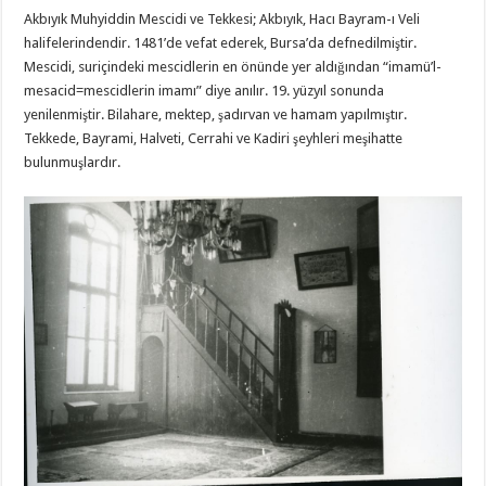
Akbıyık Muhyiddin Mescidi ve Tekkesi; Akbıyık, Hacı Bayram-ı Veli
halifelerindendir. 1481’de vefat ederek, Bursa’da defnedilmiştir.
Mescidi, suriçindeki mescidlerin en önünde yer aldığından “imamü’l-
mesacid=mescidlerin imamı” diye anılır. 19. yüzyıl sonunda
yenilenmiştir. Bilahare, mektep, şadırvan ve hamam yapılmıştır.
Tekkede, Bayrami, Halveti, Cerrahi ve Kadiri şeyhleri meşihatte
bulunmuşlardır.