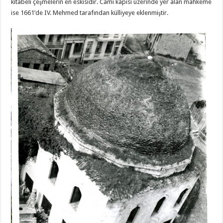
kitabeli çeşmelerin en eskisidir. Cami kapısı üzerinde yer alan mahkeme
ise 1661’de IV. Mehmed tarafından külliyeye eklenmiştir.