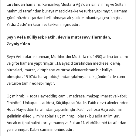
tarafından hamamcı Kemankeş Mustafa Ağa’dan izin alınmış ve Sultan
Mahmud tarafından buraya mescid-tekke ve türbe yapılmıştır. Hamam
günümüzde dışardan belli olmayacak şekilde lokantaya çevrilmiştir.
Yıldız Dede’nin kabri ise tekkenin içindedir.
Şeyh Vefa Külliyesi; Fatih, devrin mutasavvıflarından,
Zeyniye’den
Şeyh Vefa olarak tanınan, Muslihiddin Mustafa (ö. 1490) adına bir cami
ve çifte hamam yaptırmıştır. II.Bayezid tarafından medrese, derviş
hücreleri, imaret, kütüphane ve türbe eklenerek tam bir külliye
olmuştur. 1910’da harap olduğundan yıkılmış ancak günümüzde cami
ve türbe tamir edilebilmiştir.
Üç mihrablı (Hoca Hayreddin) camii, medrese, mektep imaret ve kabri;
Eminönü-Unkapanı caddesi, Küçükpazar’dadır. Fatih devri alimlerinden
Hoca Hayreddin tarafından yaptırılmıştır. Fatih ve hoca Hayreddin’in
gelininin eklediği mihraplarla üç mihraplı olarak bu adla anılmıştır.
Ancak orijinal halini koruyamamış ve Sultan II. Abdülhamid tarafından
yenilenmiştir. Kabri caminin önündedir.