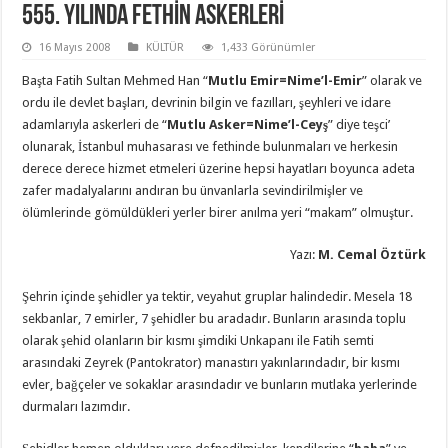
555. Yılında FETHİN ASKERLERİ
16 Mayıs 2008
KÜLTÜR
1,433 Görünümler
Başta Fatih Sultan Mehmed Han “
Mutlu Emir=Nime’l-Emir
” olarak ve
ordu ile devlet başları, devrinin bilgin ve fazılları, şeyhleri ve idare
adamlarıyla askerleri de “
Mutlu Asker=Nime’l-Ceyş
” diye teşci’
olunarak, İstanbul muhasarası ve fethinde bulunmaları ve herkesin
derece derece hizmet etmeleri üzerine hepsi hayatları boyunca adeta
zafer madalyalarını andıran bu ünvanlarla sevindirilmişler ve
ölümlerinde gömüldükleri yerler birer anılma yeri “makam” olmuştur.
Yazı:
M. Cemal Öztürk
Şehrin içinde şehidler ya tektir, veyahut gruplar halindedir. Mesela 18
sekbanlar, 7 emirler, 7 şehidler bu aradadır. Bunların arasında toplu
olarak şehid olanların bir kısmı şimdiki Unkapanı ile Fatih semti
arasındaki Zeyrek (Pantokrator) manastırı yakınlarındadır, bir kısmı
evler, bağçeler ve sokaklar arasındadır ve bunların mutlaka yerlerinde
durmaları lazımdır.