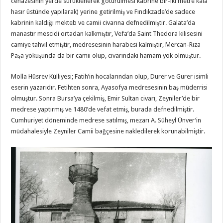
cenazesinin yerde sürüklenerek götürülmesi kabrine bir-iki metre kala
hasır üstünde yapılarak) yerine getirilmiş ve Fındıkzade’de sadece
kabrinin kaldığı mekteb ve camii civarına defnedilmiştir. Galata’da
manastır mescidi ortadan kalkmıştır, Vefa’da Saint Thedora kilisesini
camiye tahvil etmiştir, medresesinin harabesi kalmıştır, Mercan-Rıza
Paşa yokuşunda da bir camii olup, civarındaki hamam yok olmuştur.
Molla Hüsrev Külliyesi; Fatih’in hocalarından olup, Durer ve Gurer isimli
eserin yazarıdır. Fetihten sonra, Ayasofya medresesinin baş müderrisi
olmuştur. Sonra Bursa’ya çekilmiş, Emir Sultan civarı, Zeyniler’de bir
medrese yaptırmış ve 1480’de vefat etmiş, burada defnedilmiştir.
Cumhuriyet döneminde medrese satılmış, mezarı A. Süheyl Ünver’in
müdahalesiyle Zeyniler Camii bağçesine nakledilerek korunabilmiştir.