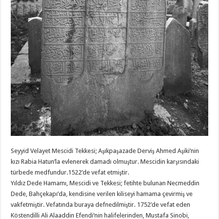
Seyyid Velayet Mescidi Tekkesi; Aşıkpaşazade Derviş Ahmed Aşiki’nin
kızı Rabia Hatun’la evlenerek damadı olmuştur. Mescidin karşısındaki
türbede medfundur.1522’de vefat etmiştir.
Yıldız Dede Hamamı, Mescidi ve Tekkesi; fetihte bulunan Necmeddin
Dede, Bahçekapı’da, kendisine verilen kiliseyi hamama çevirmiş ve
vakfetmiştir. Vefatında buraya defnedilmiştir. 1752’de vefat eden
Köstendilli Ali Alaaddin Efendi’nin halifelerinden, Mustafa Sinobi,