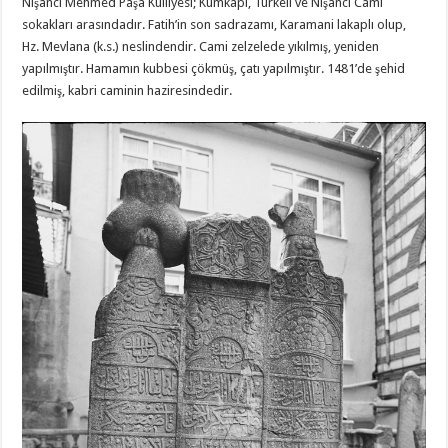
Nişancı Mehmed Paşa Külliyesi; Kumkapı, Türkeli ve Nişancı Cami
sokakları arasındadır. Fatih’in son sadrazamı, Karamani lakaplı olup,
Hz. Mevlana (k.s.) neslindendir. Cami zelzelede yıkılmış, yeniden
yapılmıştır. Hamamın kubbesi çökmüş, çatı yapılmıştır. 1481’de şehid
edilmiş, kabri caminin haziresindedir.