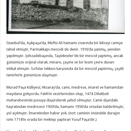
İstanbul’da, Aşıkpaşa’da, Müftü Ali hamamı civarında bir kiliseyi camiye
tahvil etmiştir, Parmakkapı mescidi de denir. 1916’da yanmış, yeniden
yapılmıştır. Şehzadebaşında, Taştekneler’de bir mescid yaptımış, ancak
günümüze orijinal olarak, minare, çeşme ve bir kısım çevre duvarı
intikal etmiştir. Sofular tekkesi karşısında da bir mescid yaptırmış, çeşitli
tamirlerle günümüze ulaşmıştır.
Murad Paşa Külliyesi; Aksaray’da, cami, medrese, imaret ve hamamdan
meydana geliyordu. Fatih’in vezirlerinden olup, 1474 Otlukbeli
muharebesinde pusuya düşürülerek şehid olmuştur. Camii dışındaki
hayratından medresesi 1930’da, hamamı 1956’da ortadan kaldırılmıştır,
yol açılmıştır. İmaretinden haber yok. (not: caminin önündeki durağın
ismi 1714’te orada bir mektep yaptıran Yusuf Paşa’dır.)