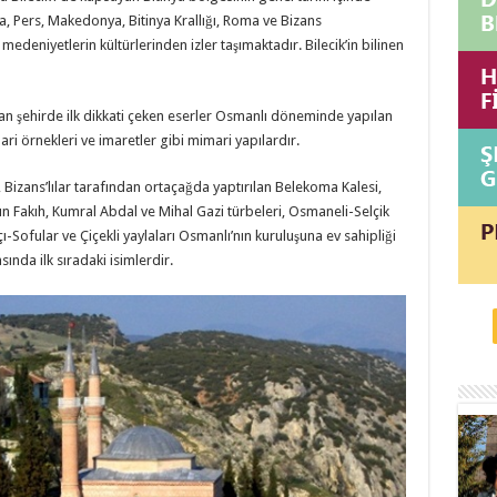
idya, Pers, Makedonya, Bitinya Krallığı, Roma ve Bizans
deniyetlerin kültürlerinden izler taşımaktadır. Bilecik’in bilinen
lan şehirde ilk dikkati çeken eserler Osmanlı döneminde yapılan
ari örnekleri ve imaretler gibi mimari yapılardır.
, Bizans’lılar tarafından ortaçağda yaptırılan Belekoma Kalesi,
n Fakıh, Kumral Abdal ve Mihal Gazi türbeleri, Osmaneli-Selçik
-Sofular ve Çiçekli yaylaları Osmanlı’nın kuruluşuna ev sahipliği
ında ilk sıradaki isimlerdir.