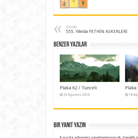
Önceki
555. Yılında FETHİN ASKERLERİ
Benzer Yazılar
Plaka 62 / Tunceli
Plaka
20 Ağustos 2014
18 Ağ
Bir yanıt yazın
E-posta adresiniz yayınlanmayacak.
Gerekli 