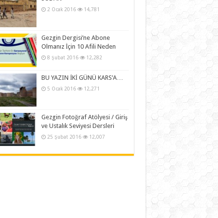
2 Ocak 2016
14,781
Gezgin Dergisi’ne Abone
Olmanız İçin 10 Afili Neden
8 Şubat 2016
12,282
BU YAZIN İKİ GÜNÜ KARS’A…
5 Ocak 2016
12,271
Gezgin Fotoğraf Atölyesi / Giriş
ve Ustalık Seviyesi Dersleri
25 Şubat 2016
12,007