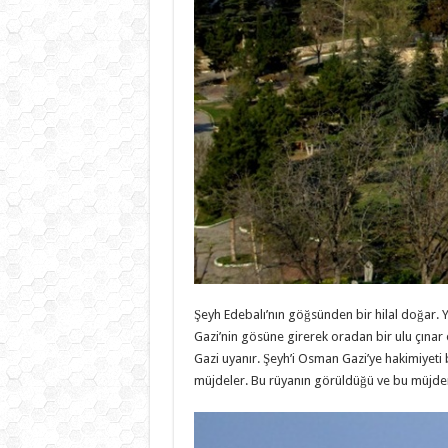
Şeyh Edebalı’nın göğsünden bir hilal doğar. 
Gazi’nin gösüne girerek oradan bir ulu çınar
Gazi uyanır. Şeyh’i Osman Gazi’ye hakimiyeti
müjdeler. Bu rüyanın görüldüğü ve bu müjdenin