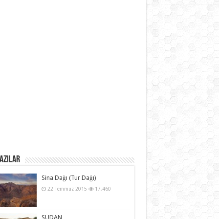
azılar
Sina Dağı (Tur Dağı)
22 Temmuz 2015
17,460
SUDAN