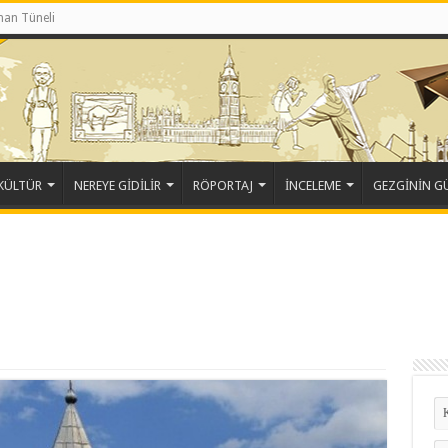
an Tüneli
KÜLTÜR
NEREYE GİDİLİR
RÖPORTAJ
İNCELEME
GEZGİNİN 