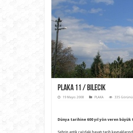
Plaka 11 / Bilecik
19 Mayıs 2008
PLAKA
335 Görünü
Dünya tarihine 600 yıl yön veren büyük 
Şehrin antik çağdaki hayatı tarih kaynaklarınd