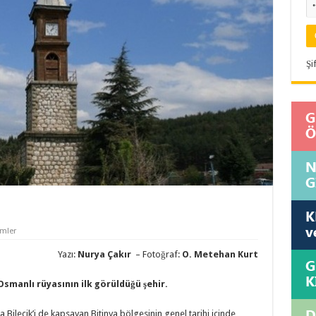
Şi
mler
Yazı:
Nurya Çakır
– Fotoğraf:
O. Metehan Kurt
Osmanlı rüyasının ilk görüldüğü şehir.
a Bilecik’i de kapsayan Bitinya bölgesinin genel tarihi içinde