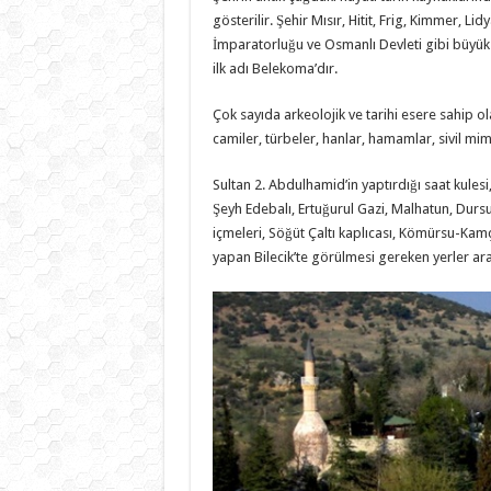
gösterilir. Şehir Mısır, Hitit, Frig, Kimmer, L
İmparatorluğu ve Osmanlı Devleti gibi büyük me
ilk adı Belekoma’dır.
Çok sayıda arkeolojik ve tarihi esere sahip o
camiler, türbeler, hanlar, hamamlar, sivil mim
Sultan 2. Abdulhamid’in yaptırdığı saat kulesi
Şeyh Edebalı, Ertuğurul Gazi, Malhatun, Dursu
içmeleri, Söğüt Çaltı kaplıcası, Kömürsu-Kamçı
yapan Bilecik’te görülmesi gereken yerler aras