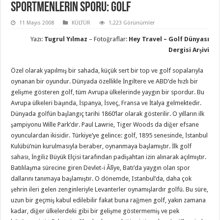
Sportmenlerin sporu: GOLF
11 Mayıs 2008
KÜLTÜR
1,223 Görünümler
Yazı:
Tugrul Yılmaz
– Fotoğraflar:
Hey Travel – Golf Dünyası
Dergisi Arşivi
Özel olarak yapılmış bir sahada, küçük sert bir top ve golf sopalarıyla
oynanan bir oyundur. Dünyada özellikle İngiltere ve ABD’de hızlı bir
gelişme gösteren golf, tüm Avrupa ülkelerinde yaygın bir spordur. Bu
Avrupa ülkeleri başında, İspanya, İsveç, Fransa ve İtalya gelmektedir.
Dünyada golfün başlangıç tarihi 1860’lar olarak gösterilir. O yılların ilk
şampiyonu Wille Park’dır. Paul Lawrie, Tiger Woods da diğer efsane
oyunculardan ikisidir. Türkiye’ye gelince: golf, 1895 senesinde, İstanbul
Kulübü’nün kurulmasıyla beraber, oynanmaya başlamıştır. İlk golf
sahası, İngiliz Büyük Elçisi tarafından padişahtan izin alınarak açılmıştır.
Batılılaşma sürecine giren Devlet-i Âlîye, Batı’da yaygın olan spor
dallarını tanımaya başlamıştır. O dönemde, Istanbul’da, daha çok
şehrin ileri gelen zenginleriyle Levanterler oynamışlardır golfü. Bu süre,
uzun bir geçmiş kabul edilebilir fakat buna rağmen golf, yakın zamana
kadar, diğer ülkelerdeki gibi bir gelişme göstermemiş ve pek