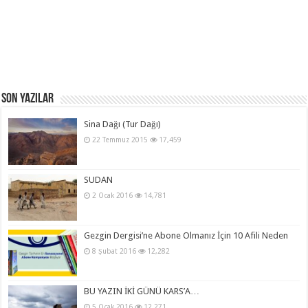
Son Yazılar
Sina Dağı (Tur Dağı)
22 Temmuz 2015
17,459
SUDAN
2 Ocak 2016
14,781
Gezgin Dergisi’ne Abone Olmanız İçin 10 Afili Neden
8 Şubat 2016
12,282
BU YAZIN İKİ GÜNÜ KARS’A…
5 Ocak 2016
12,271