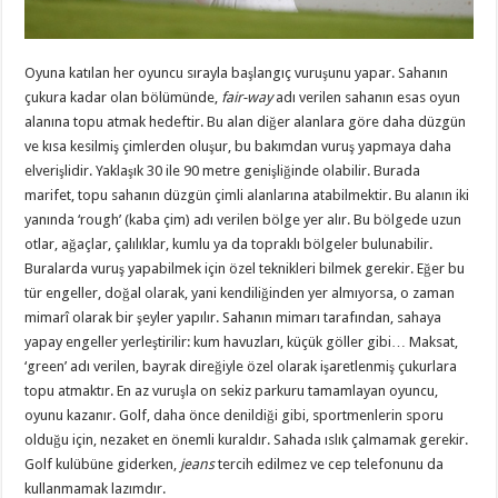
Oyuna katılan her oyuncu sırayla başlangıç vuruşunu yapar. Sahanın
çukura kadar olan bölümünde,
fair-way
adı verilen sahanın esas oyun
alanına topu atmak hedeftir. Bu alan diğer alanlara göre daha düzgün
ve kısa kesilmiş çimlerden oluşur, bu bakımdan vuruş yapmaya daha
elverişlidir. Yaklaşık 30 ile 90 metre genişliğinde olabilir. Burada
marifet, topu sahanın düzgün çimli alanlarına atabilmektir. Bu alanın iki
yanında ‘rough’ (kaba çim) adı verilen bölge yer alır. Bu bölgede uzun
otlar, ağaçlar, çalılıklar, kumlu ya da topraklı bölgeler bulunabilir.
Buralarda vuruş yapabilmek için özel teknikleri bilmek gerekir. Eğer bu
tür engeller, doğal olarak, yani kendiliğinden yer almıyorsa, o zaman
mimarî olarak bir şeyler yapılır. Sahanın mimarı tarafından, sahaya
yapay engeller yerleştirilir: kum havuzları, küçük göller gibi… Maksat,
‘green’ adı verilen, bayrak direğiyle özel olarak işaretlenmiş çukurlara
topu atmaktır. En az vuruşla on sekiz parkuru tamamlayan oyuncu,
oyunu kazanır. Golf, daha önce denildiği gibi, sportmenlerin sporu
olduğu için, nezaket en önemli kuraldır. Sahada ıslık çalmamak gerekir.
Golf kulübüne giderken,
jeans
tercih edilmez ve cep telefonunu da
kullanmamak lazımdır.