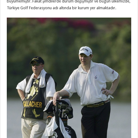
büyümemiştir. Fakat şimdilerde durum değişmiştir ve bugün ülkemizde,
Türkiye Golf Federasyonu adı altında bir kurum yer almaktadır.