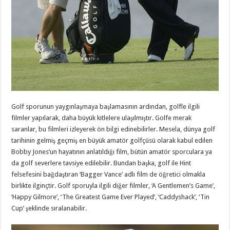
Golf sporunun yaygınlaşmaya başlamasının ardından, golfle ilgili
filmler yapılarak, daha büyük kitlelere ulaşılmıştır. Golfe merak
saranlar, bu filmleri izleyerek ön bilgi edinebilirler. Mesela, dünya golf
tarihinin gelmiş geçmiş en büyük amatör golfçüsü olarak kabul edilen
Bobby Jones’un hayatının anlatıldığı film, bütün amatör sporculara ya
da golf severlere tavsiye edilebilir. Bundan başka, golf ile Hint
felsefesini bağdaştıran ‘Bagger Vance’ adlı film de öğretici olmakla
birlikte ilginçtir. Golf sporuyla ilgili diğer filmler, ‘A Gentlemen’s Game’,
‘Happy Gilmore’, ‘The Greatest Game Ever Played’, ‘Caddyshack’, ‘Tin
Cup’ şeklinde sıralanabilir.