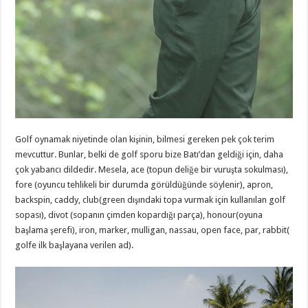
Golf oynamak niyetinde olan kişinin, bilmesi gereken pek çok terim
mevcuttur. Bunlar, belki de golf sporu bize Batı’dan geldiği için, daha
çok yabancı dildedir. Mesela, ace (topun deliğe bir vuruşta sokulması),
fore (oyuncu tehlikeli bir durumda görüldüğünde söylenir), apron,
backspin, caddy, club(green dışındaki topa vurmak için kullanılan golf
sopası), divot (sopanın çimden kopardığı parça), honour(oyuna
başlama şerefi), iron, marker, mulligan, nassau, open face, par, rabbit(
golfe ilk başlayana verilen ad).