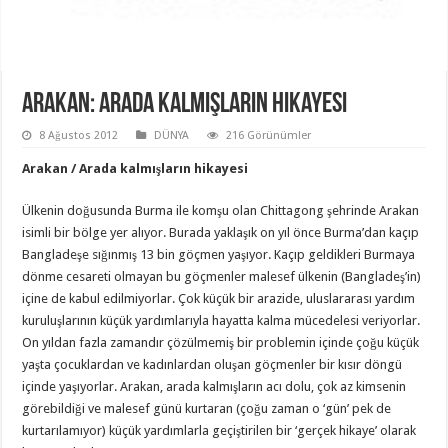
Arakan: Arada Kalmışların Hikayesi
8 Ağustos 2012
DÜNYA
216 Görünümler
Arakan / Arada kalmışların hikayesi
Ülkenin doğusunda Burma ile komşu olan Chittagong şehrinde Arakan
isimli bir bölge yer alıyor. Burada yaklaşık on yıl önce Burma’dan kaçıp
Bangladeşe sığınmış 13 bin göçmen yaşıyor. Kaçıp geldikleri Burmaya
dönme cesareti olmayan bu göçmenler malesef ülkenin (Bangladeş’in)
içine de kabul edilmiyorlar. Çok küçük bir arazide, uluslararası yardım
kuruluşlarının küçük yardımlarıyla hayatta kalma mücedelesi veriyorlar.
On yıldan fazla zamandır çözülmemiş bir problemin içinde çoğu küçük
yaşta çocuklardan ve kadınlardan oluşan göçmenler bir kısır döngü
içinde yaşıyorlar. Arakan, arada kalmışların acı dolu, çok az kimsenin
görebildiği ve malesef günü kurtaran (çoğu zaman o ‘gün’ pek de
kurtarılamıyor) küçük yardımlarla geçiştirilen bir ‘gerçek hikaye’ olarak