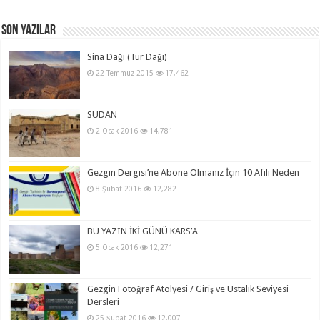
Son Yazılar
Sina Dağı (Tur Dağı)
22 Temmuz 2015
17,462
SUDAN
2 Ocak 2016
14,781
Gezgin Dergisi’ne Abone Olmanız İçin 10 Afili Neden
8 Şubat 2016
12,282
BU YAZIN İKİ GÜNÜ KARS’A…
5 Ocak 2016
12,271
Gezgin Fotoğraf Atölyesi / Giriş ve Ustalık Seviyesi
Dersleri
25 Şubat 2016
12,007