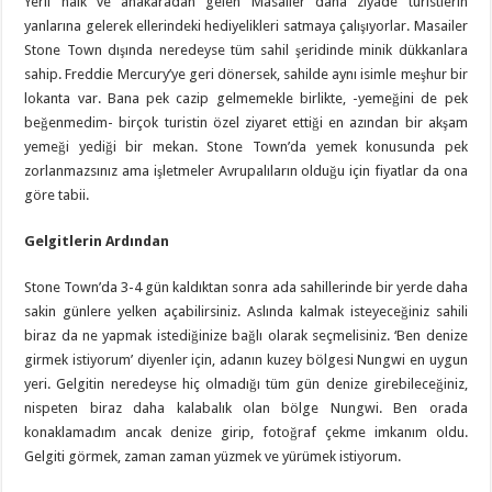
Yerli halk ve anakaradan gelen Masailer daha ziyade turistlerin
yanlarına gelerek ellerindeki hediyelikleri satmaya çalışıyorlar. Masailer
Stone Town dışında neredeyse tüm sahil şeridinde minik dükkanlara
sahip. Freddie Mercury’ye geri dönersek, sahilde aynı isimle meşhur bir
lokanta var. Bana pek cazip gelmemekle birlikte, -yemeğini de pek
beğenmedim- birçok turistin özel ziyaret ettiği en azından bir akşam
yemeği yediği bir mekan. Stone Town’da yemek konusunda pek
zorlanmazsınız ama işletmeler Avrupalıların olduğu için fiyatlar da ona
göre tabii.
Gelgitlerin Ardından
Stone Town’da 3-4 gün kaldıktan sonra ada sahillerinde bir yerde daha
sakin günlere yelken açabilirsiniz. Aslında kalmak isteyeceğiniz sahili
biraz da ne yapmak istediğinize bağlı olarak seçmelisiniz. ‘Ben denize
girmek istiyorum’ diyenler için, adanın kuzey bölgesi Nungwi en uygun
yeri. Gelgitin neredeyse hiç olmadığı tüm gün denize girebileceğiniz,
nispeten biraz daha kalabalık olan bölge Nungwi. Ben orada
konaklamadım ancak denize girip, fotoğraf çekme imkanım oldu.
Gelgiti görmek, zaman zaman yüzmek ve yürümek istiyorum.