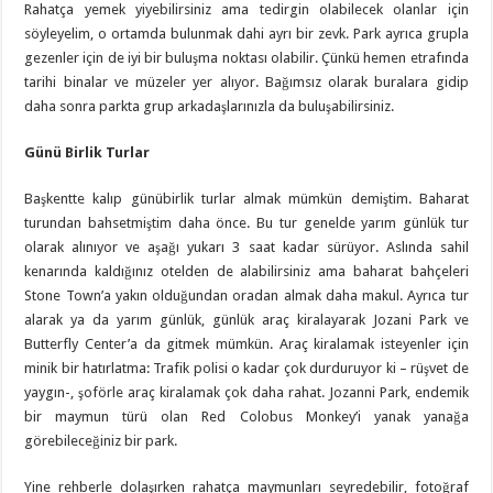
Rahatça yemek yiyebilirsiniz ama tedirgin olabilecek olanlar için
söyleyelim, o ortamda bulunmak dahi ayrı bir zevk. Park ayrıca grupla
gezenler için de iyi bir buluşma noktası olabilir. Çünkü hemen etrafında
tarihi binalar ve müzeler yer alıyor. Bağımsız olarak buralara gidip
daha sonra parkta grup arkadaşlarınızla da buluşabilirsiniz.
Günü Birlik Turlar
Başkentte kalıp günübirlik turlar almak mümkün demiştim. Baharat
turundan bahsetmiştim daha önce. Bu tur genelde yarım günlük tur
olarak alınıyor ve aşağı yukarı 3 saat kadar sürüyor. Aslında sahil
kenarında kaldığınız otelden de alabilirsiniz ama baharat bahçeleri
Stone Town’a yakın olduğundan oradan almak daha makul. Ayrıca tur
alarak ya da yarım günlük, günlük araç kiralayarak Jozani Park ve
Butterfly Center’a da gitmek mümkün. Araç kiralamak isteyenler için
minik bir hatırlatma: Trafik polisi o kadar çok durduruyor ki – rüşvet de
yaygın-, şoförle araç kiralamak çok daha rahat. Jozanni Park, endemik
bir maymun türü olan Red Colobus Monkey’i yanak yanağa
görebileceğiniz bir park.
Yine rehberle dolaşırken rahatça maymunları seyredebilir, fotoğraf