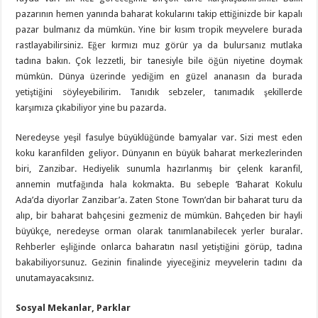
pazarının hemen yanında baharat kokularını takip ettiğinizde bir kapalı
pazar bulmanız da mümkün. Yine bir kısım tropik meyvelere burada
rastlayabilirsiniz. Eğer kırmızı muz görür ya da bulursanız mutlaka
tadına bakın. Çok lezzetli, bir tanesiyle bile öğün niyetine doymak
mümkün. Dünya üzerinde yediğim en güzel ananasın da burada
yetiştiğini söyleyebilirim. Tanıdık sebzeler, tanımadık şekillerde
karşımıza çıkabiliyor yine bu pazarda.
Neredeyse yeşil fasulye büyüklüğünde bamyalar var. Sizi mest eden
koku karanfilden geliyor. Dünyanın en büyük baharat merkezlerinden
biri, Zanzibar. Hediyelik sunumla hazırlanmış bir çelenk karanfil,
annemin mutfağında hala kokmakta. Bu sebeple ‘Baharat Kokulu
Ada’da diyorlar Zanzibar’a. Zaten Stone Town’dan bir baharat turu da
alıp, bir baharat bahçesini gezmeniz de mümkün. Bahçeden bir hayli
büyükçe, neredeyse orman olarak tanımlanabilecek yerler buralar.
Rehberler eşliğinde onlarca baharatın nasıl yetiştiğini görüp, tadına
bakabiliyorsunuz. Gezinin finalinde yiyeceğiniz meyvelerin tadını da
unutamayacaksınız.
Sosyal Mekanlar, Parklar