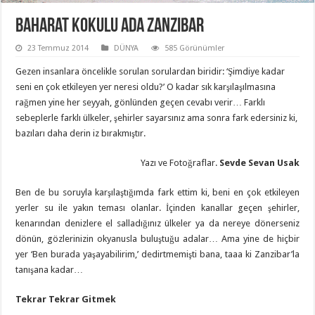
Baharat Kokulu Ada Zanzibar
23 Temmuz 2014
DÜNYA
585 Görünümler
Gezen insanlara öncelikle sorulan sorulardan biridir: ‘Şimdiye kadar
seni en çok etkileyen yer neresi oldu?’ O kadar sık karşılaşılmasına
rağmen yine her seyyah, gönlünden geçen cevabı verir… Farklı
sebeplerle farklı ülkeler, şehirler sayarsınız ama sonra fark edersiniz ki,
bazıları daha derin iz bırakmıştır.
Yazı ve Fotoğraflar.
Sevde Sevan Usak
Ben de bu soruyla karşılaştığımda fark ettim ki, beni en çok etkileyen
yerler su ile yakın teması olanlar. İçinden kanallar geçen şehirler,
kenarından denizlere el salladığınız ülkeler ya da nereye dönerseniz
dönün, gözlerinizin okyanusla buluştuğu adalar… Ama yine de hiçbir
yer ‘Ben burada yaşayabilirim,’ dedirtmemişti bana, taaa ki Zanzibar’la
tanışana kadar…
Tekrar Tekrar Gitmek