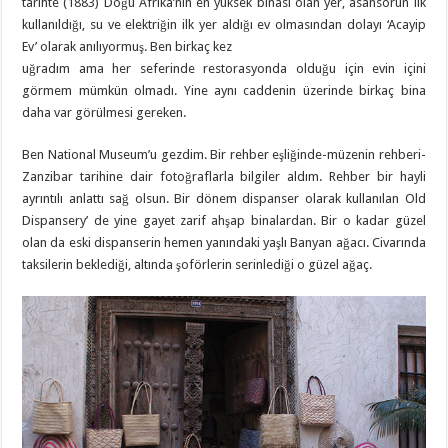
tarihte (1883) Doğu Afrika’nın en yüksek binası olan yer, asansörün ilk
kullanıldığı, su ve elektriğin ilk yer aldığı ev olmasından dolayı ‘Acayip
Ev’ olarak anılıyormuş. Ben birkaç kez
uğradım ama her seferinde restorasyonda olduğu için evin içini
görmem mümkün olmadı. Yine aynı caddenin üzerinde birkaç bina
daha var görülmesi gereken.
Ben National Museum’u gezdim. Bir rehber eşliğinde-müzenin rehberi-
Zanzibar tarihine dair fotoğraflarla bilgiler aldım. Rehber bir hayli
ayrıntılı anlattı sağ olsun. Bir dönem dispanser olarak kullanılan Old
Dispansery’ de yine gayet zarif ahşap binalardan. Bir o kadar güzel
olan da eski dispanserin hemen yanındaki yaşlı Banyan ağacı. Civarında
taksilerin beklediği, altında şoförlerin serinlediği o güzel ağaç.