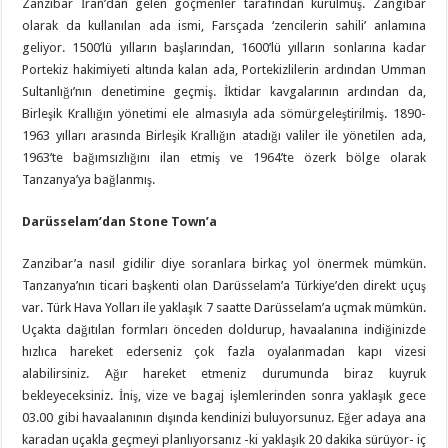
Zanzibar İran’dan gelen göçmenler tarafından kurulmuş. Zangibar
olarak da kullanılan ada ismi, Farsçada ‘zencilerin sahili’ anlamına
geliyor. 1500’lü yılların başlarından, 1600’lü yılların sonlarına kadar
Portekiz hakimiyeti altında kalan ada, Portekizlilerin ardından Umman
Sultanlığı’nın denetimine geçmiş. İktidar kavgalarının ardından da,
Birleşik Krallığın yönetimi ele almasıyla ada sömürgeleştirilmiş. 1890-
1963 yılları arasında Birleşik Krallığın atadığı valiler ile yönetilen ada,
1963’te bağımsızlığını ilan etmiş ve 1964’te özerk bölge olarak
Tanzanya’ya bağlanmış.
Darüsselam’dan Stone Town’a
Zanzibar’a nasıl gidilir diye soranlara birkaç yol önermek mümkün.
Tanzanya’nın ticari başkenti olan Darüsselam’a Türkiye’den direkt uçuş
var. Türk Hava Yolları ile yaklaşık 7 saatte Darüsselam’a uçmak mümkün.
Uçakta dağıtılan formları önceden doldurup, havaalanına indiğinizde
hızlıca hareket ederseniz çok fazla oyalanmadan kapı vizesi
alabilirsiniz. Ağır hareket etmeniz durumunda biraz kuyruk
bekleyeceksiniz. İniş, vize ve bagaj işlemlerinden sonra yaklaşık gece
03.00 gibi havaalanının dışında kendinizi buluyorsunuz. Eğer adaya ana
karadan uçakla geçmeyi planlıyorsanız -ki yaklaşık 20 dakika sürüyor- iç