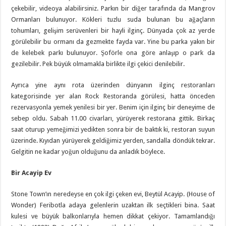
çekebilir, videoya alabilirsiniz. Parkın bir diğer tarafında da Mangrov
Ormanları bulunuyor. Kökleri tuzlu suda bulunan bu ağaçların
tohumları, gelişim serüvenleri bir hayli ilginç. Dünyada çok az yerde
görülebilir bu ormanı da gezmekte fayda var. Yine bu parka yakın bir
de kelebek parkı bulunuyor. Şoförle ona göre anlaşıp o park da
gezilebilir. Pek büyük olmamakla birlikte ilgi çekici denilebilir.
Ayrıca yine aynı rota üzerinden dünyanın ilginç restoranları
kategorisinde yer alan Rock Restoranda görülesi, hatta önceden
rezervasyonla yemek yenilesi bir yer. Benim için ilginç bir deneyime de
sebep oldu. Sabah 11.00 civarları, yürüyerek restorana gittik. Birkaç
saat oturup yemeğimizi yedikten sonra bir de baktık ki, restoran suyun
üzerinde. Kıyıdan yürüyerek geldiğimiz yerden, sandalla döndük tekrar.
Gelgitin ne kadar yoğun olduğunu da anladık böylece.
Bir Acayip Ev
Stone Town’ın neredeyse en çok ilgi çeken evi, Beytül Acayip. (House of
Wonder) Feribotla adaya gelenlerin uzaktan ilk seçtikleri bina. Saat
kulesi ve büyük balkonlarıyla hemen dikkat çekiyor. Tamamlandığı