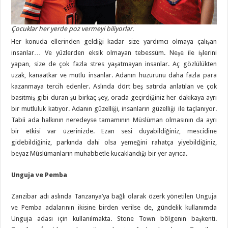
Çocuklar her yerde poz vermeyi biliyorlar.
Her konuda ellerinden geldiği kadar size yardımcı olmaya çalışan
insanlar… Ve yüzlerden eksik olmayan tebessüm. Neşe ile işlerini
yapan, size de çok fazla stres yaşatmayan insanlar. Aç gözlülükten
uzak, kanaatkar ve mutlu insanlar. Adanın huzurunu daha fazla para
kazanmaya tercih edenler. Aslında dört beş satırda anlatılan ve çok
basitmiş gibi duran şu birkaç şey, orada geçirdiğiniz her dakikaya ayrı
bir mutluluk katıyor. Adanın güzelliği, insanların güzelliği ile taçlanıyor.
Tabii ada halkının neredeyse tamamının Müslüman olmasının da ayrı
bir etkisi var üzerinizde. Ezan sesi duyabildiğiniz, mescidine
gidebildiğiniz, parkında dahi olsa yemeğini rahatça yiyebildiğiniz,
beyaz Müslümanların muhabbetle kucaklandığı bir yer ayrıca.
Unguja ve Pemba
Zanzibar adı aslında Tanzanya’ya bağlı olarak özerk yönetilen Unguja
ve Pemba adalarının ikisine birden verilse de, gündelik kullanımda
Unguja adası için kullanılmakta. Stone Town bölgenin başkenti.