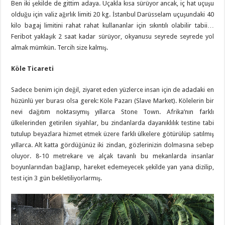
Ben iki şekilde de gittim adaya. Uçakla kısa sürüyor ancak, iç hat uçuşu
olduğu için valiz ağırlık limiti 20 kg. İstanbul Darüsselam uçuşundaki 40
kilo bagaj limitini rahat rahat kullananlar için sıkıntılı olabilir tabii…
Feribot yaklaşık 2 saat kadar sürüyor, okyanusu seyrede seyrede yol
almak mümkün. Tercih size kalmış.
Köle Ticareti
Sadece benim için değil, ziyaret eden yüzlerce insan için de adadaki en
hüzünlü yer burası olsa gerek: Köle Pazarı (Slave Market). Kölelerin bir
nevi dağıtım noktasıymış yıllarca Stone Town. Afrika’nın farklı
ülkelerinden getirilen siyahlar, bu zindanlarda dayanıklılık testine tabi
tutulup beyazlara hizmet etmek üzere farklı ülkelere götürülüp satılmış
yıllarca. Alt katta gördüğünüz iki zindan, gözlerinizin dolmasına sebep
oluyor. 8-10 metrekare ve alçak tavanlı bu mekanlarda insanlar
boyunlarından bağlanıp, hareket edemeyecek şekilde yan yana dizilip,
test için 3 gün bekletiliyorlarmış.