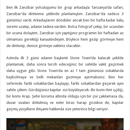
Ben ilk Zanzibar yolculuğumu bir grup arkadaşla Tanzanya’da safari,
Zanzibar’da dinlenme şeklinde planlamıştım. Zanzibar’da sadece 3
günümüz vardı. Arkadaşlarım döndüler ancak ben bir hafta kadar kalış
süremi uzatıp, adanın tadına vardım. Bolca fotoğraf çekip, bir ucundan
bir ucuna dolaştım. Zanzibar için yaptığınız programın bir haftadan az
olmaması gerektiği kanaatindeyim. Böylece hem gezip görmeye hem
de dinlenip, denize girmeye vaktiniz olacaktır.
Aslında ilk 3 günü adanın başkenti Stone Town’da kalacak şekilde
planlamak, daha sonra tercih edeceğiniz bir sahilde vakit geçirmek
daha uygun gibi. Stone Town’da en az 1 tam gününüzü sokaklarda
kaybolmaya ve belli mekanları gezmeye ayırmalısınız. Ben her
seferinde farklı sokaklardan başlayıp, farklı sokaklardan geçerek aynı
sahile çıktım. Gördüğünüz kapılar sizi büyüleyecek. Bir kısmı Hint işçiliği,
bir kısmı Arap. Şehir koruma altında olduğu için bir çivi çakılamasa da,
duvar sıvaları dökülmüş ve evler biraz harap gözükse de, kapılar
geçmiş yüzyılların ihtişamı hakkında size yeterince bilgi veriyor.