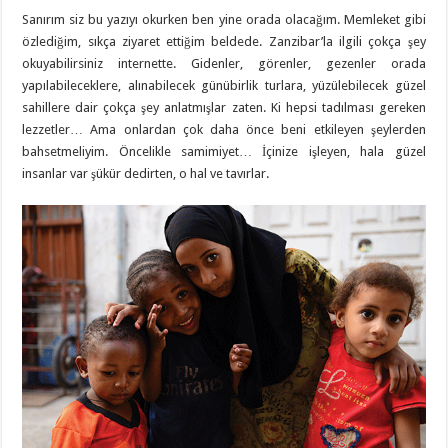
Sanırım siz bu yazıyı okurken ben yine orada olacağım. Memleket gibi
özlediğim, sıkça ziyaret ettiğim beldede. Zanzibar’la ilgili çokça şey
okuyabilirsiniz internette. Gidenler, görenler, gezenler orada
yapılabileceklere, alınabilecek günübirlik turlara, yüzülebilecek güzel
sahillere dair çokça şey anlatmışlar zaten. Ki hepsi tadılması gereken
lezzetler… Ama onlardan çok daha önce beni etkileyen şeylerden
bahsetmeliyim. Öncelikle samimiyet… İçinize işleyen, hala güzel
insanlar var şükür dedirten, o hal ve tavırlar.