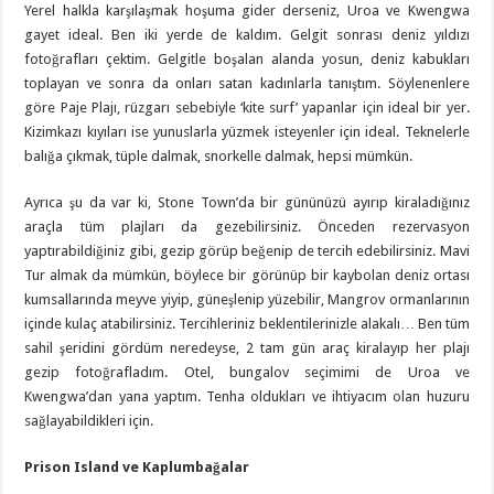
Yerel halkla karşılaşmak hoşuma gider derseniz, Uroa ve Kwengwa
gayet ideal. Ben iki yerde de kaldım. Gelgit sonrası deniz yıldızı
fotoğrafları çektim. Gelgitle boşalan alanda yosun, deniz kabukları
toplayan ve sonra da onları satan kadınlarla tanıştım. Söylenenlere
göre Paje Plajı, rüzgarı sebebiyle ‘kite surf’ yapanlar için ideal bir yer.
Kizimkazı kıyıları ise yunuslarla yüzmek isteyenler için ideal. Teknelerle
balığa çıkmak, tüple dalmak, snorkelle dalmak, hepsi mümkün.
Ayrıca şu da var ki, Stone Town’da bir gününüzü ayırıp kiraladığınız
araçla tüm plajları da gezebilirsiniz. Önceden rezervasyon
yaptırabildiğiniz gibi, gezip görüp beğenip de tercih edebilirsiniz. Mavi
Tur almak da mümkün, böylece bir görünüp bir kaybolan deniz ortası
kumsallarında meyve yiyip, güneşlenip yüzebilir, Mangrov ormanlarının
içinde kulaç atabilirsiniz. Tercihleriniz beklentilerinizle alakalı… Ben tüm
sahil şeridini gördüm neredeyse, 2 tam gün araç kiralayıp her plajı
gezip fotoğrafladım. Otel, bungalov seçimimi de Uroa ve
Kwengwa’dan yana yaptım. Tenha oldukları ve ihtiyacım olan huzuru
sağlayabildikleri için.
Prison Island ve Kaplumbağalar