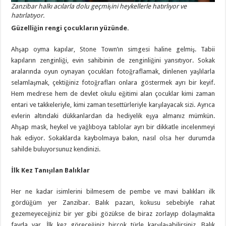
Zanzibar halkı acılarla dolu geçmişini heykellerle hatırlıyor ve
hatırlatıyor.
Güzelliğin rengi çocukların yüzünde.
Ahşap oyma kapılar, Stone Town’ın simgesi haline gelmiş. Tabii
kapıların zenginliği, evin sahibinin de zenginliğini yansıtıyor. Sokak
aralarında oyun oynayan çocukları fotoğraflamak, dinlenen yaşlılarla
selamlaşmak, çektiğiniz fotoğrafları onlara göstermek ayrı bir keyif.
Hem medrese hem de devlet okulu eğitimi alan çocuklar kimi zaman
entari ve takkeleriyle, kimi zaman tesettürleriyle karşılayacak sizi. Ayrıca
evlerin altındaki dükkanlardan da hediyelik eşya almanız mümkün.
Ahşap mask, heykel ve yağlıboya tablolar ayrı bir dikkatle incelenmeyi
hak ediyor. Sokaklarda kaybolmaya bakın, nasıl olsa her durumda
sahilde buluyorsunuz kendinizi.
İlk Kez Tanışılan Balıklar
Her ne kadar isimlerini bilmesem de pembe ve mavi balıkları ilk
gördüğüm yer Zanzibar. Balık pazarı, kokusu sebebiyle rahat
gezemeyeceğiniz bir yer gibi gözükse de biraz zorlayıp dolaşmakta
fayda var. İlk kez göreceğiniz birçok türle karşılaşabilirsiniz. Balık