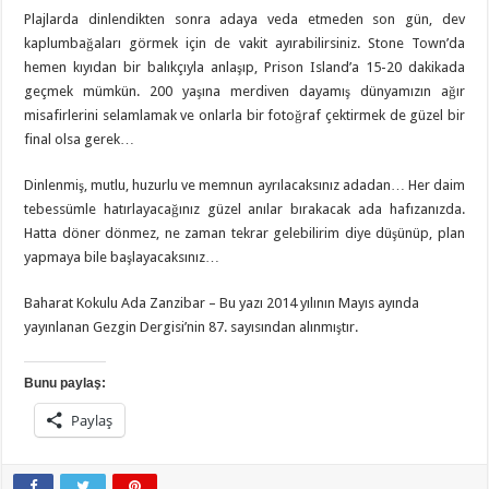
Plajlarda dinlendikten sonra adaya veda etmeden son gün, dev
kaplumbağaları görmek için de vakit ayırabilirsiniz. Stone Town’da
hemen kıyıdan bir balıkçıyla anlaşıp, Prison Island’a 15-20 dakikada
geçmek mümkün. 200 yaşına merdiven dayamış dünyamızın ağır
misafirlerini selamlamak ve onlarla bir fotoğraf çektirmek de güzel bir
final olsa gerek…
Dinlenmiş, mutlu, huzurlu ve memnun ayrılacaksınız adadan… Her daim
tebessümle hatırlayacağınız güzel anılar bırakacak ada hafızanızda.
Hatta döner dönmez, ne zaman tekrar gelebilirim diye düşünüp, plan
yapmaya bile başlayacaksınız…
Baharat Kokulu Ada Zanzibar – Bu yazı 2014 yılının Mayıs ayında
yayınlanan Gezgin Dergisi’nin 87. sayısından alınmıştır.
Bunu paylaş:
Paylaş