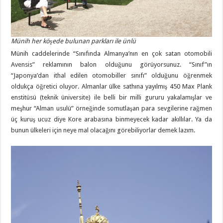
Münih her köşede bulunan parkları ile ünlü
Münih caddelerinde “Sınıfında Almanya’nın en çok satan otomobili
Avensis” reklamının balon olduğunu görüyorsunuz. “Sınıf”ın
“Japonya’dan ithal edilen otomobiller sınıfı” olduğunu öğrenmek
oldukça öğretici oluyor. Almanlar ülke sathına yayılmış 450 Max Plank
enstitüsü (teknik üniversite) ile belli bir milli gururu yakalamışlar ve
meşhur “Alman usulü” örneğinde somutlaşan para sevgilerine rağmen
üç kuruş ucuz diye Kore arabasına binmeyecek kadar akıllılar. Ya da
bunun ülkeleri için neye mal olacağını görebiliyorlar demek lazım.