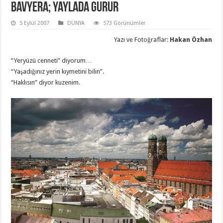
BAVYERA; Yaylada Gurur
5 Eylül 2007
DÜNYA
573 Görünümler
Yazı ve Fotoğraflar:
Hakan Özhan
“Yeryüzü cenneti” diyorum…
“Yaşadığınız yerin kıymetini bilin”.
“Haklısın” diyor kuzenim.