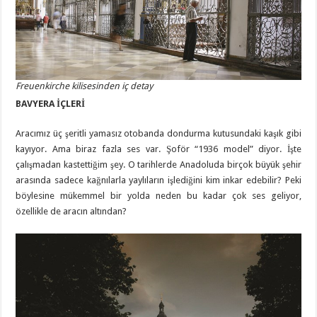
Freuenkirche kilisesinden iç detay
BAVYERA İÇLERİ
Aracımız üç şeritli yamasız otobanda dondurma kutusundaki kaşık gibi
kayıyor. Ama biraz fazla ses var. Şoför “1936 model” diyor. İşte
çalışmadan kastettiğim şey. O tarihlerde Anadoluda birçok büyük şehir
arasında sadece kağnılarla yaylıların işlediğini kim inkar edebilir? Peki
böylesine mükemmel bir yolda neden bu kadar çok ses geliyor,
özellikle de aracın altından?