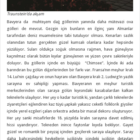
Traunstein’da akşam
Bavyera da muhteşem dağ göllerinin yanında daha mütevazi ova
gölleri de mevcut. Gezgin için bunların en ilginç yanı Almanlar
tarafından deniz muamelesine tabi tutuluyor olması. Kenarları sazlık
olanından tutun gerçekten güzel kumsalı olanlara kadar hepsinde
yüzülüyor. Suları oldukça soğuk olmasına rağmen, hava güneşliyse
kaçınılmaz olarak bütün kıyılar güneşlenen ve yüzen çevre sakinleriyle
doluyor. Bu göllerin içinde en büyüğü “Chimsee”. İçinde iki ada
barındıran bu gölün diğerlerinden bir farkı var. Fransa’nın meşhur kralı
14. Lui’nin çağdaşı ve onun hayranı olan Bavyera kralı 2. Ludwig’in yazlık
sarayına ev sahipliği yapması. Bavyeranın en meşhur turistik
merkezlerinden olan saraya gölün kıyısındaki kasabalardan kalkan
teknelerle ulaşılıyor. Her şey o kadar turistik ki, yandan çarklı teknelerde
ziyaretçileri eğlendiren kaz tüyü şapkalı yakasız ceketli folklorik giysiler
içinde yerel ezgileri çalan orkestra adeta bir masal dekoru oluşturuyor.
Her şey sanki misafirlerde 18. yüzyılda kralın sarayına davet edilmiş
hissi uyandırıyor. Tekneden inince faytonlar kıyıda bekliyor. Gayet
güzel ve romantik bir peyzaj içinden geçilerek saraya ulaşılıyor. Saray
daha bahçesindeki heykellerin işçiliğiyle içindeki işçiliğin detayları