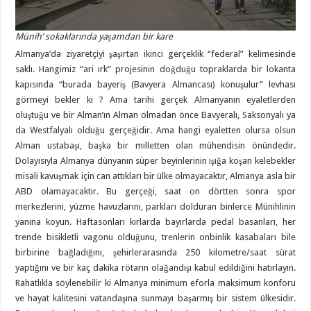
Münih’ sokaklarında yaşamdan bir kare
Almanya’da ziyaretçiyi şaşırtan ikinci gerçeklik “federal” kelimesinde
saklı. Hangimiz “ari ırk” projesinin doğduğu topraklarda bir lokanta
kapısında “burada bayeriş (Bavyera Almancası) konuşulur” levhası
görmeyi bekler ki ? Ama tarihi gerçek Almanyanın eyaletlerden
oluştuğu ve bir Alman’ın Alman olmadan önce Bavyeralı, Saksonyalı ya
da Westfalyalı olduğu gerçeğidir. Ama hangi eyaletten olursa olsun
Alman ustabaşı, başka bir milletten olan mühendisin önündedir.
Dolayısıyla Almanya dünyanın süper beyinlerinin ışığa koşan kelebekler
misali kavuşmak için can attıkları bir ülke olmayacaktır, Almanya asla bir
ABD olamayacaktır. Bu gerçeği, saat on dörtten sonra spor
merkezlerini, yüzme havuzlarını, parkları dolduran binlerce Münihlinin
yanına koyun. Haftasonları kırlarda bayırlarda pedal basanları, her
trende bisikletli vagonu olduğunu, trenlerin onbinlik kasabaları bile
birbirine bağladığını, şehirlerarasında 250 kilometre/saat sürat
yaptığını ve bir kaç dakika rötarın olağandışı kabul edildiğini hatırlayın.
Rahatlıkla söylenebilir ki Almanya minimum eforla maksimum konforu
ve hayat kalitesini vatandaşına sunmayı başarmış bir sistem ülkesidir.