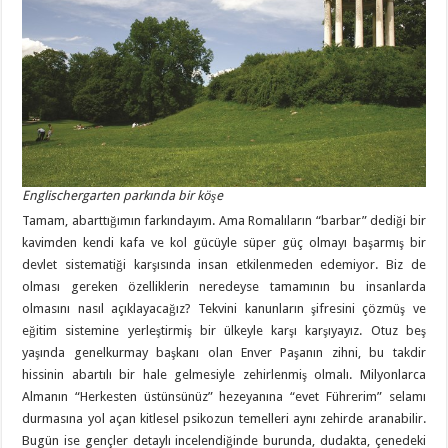
Englischergarten parkında bir köşe
Tamam, abarttığımın farkındayım. Ama Romalıların “barbar” dediği bir
kavimden kendi kafa ve kol gücüyle süper güç olmayı başarmış bir
devlet sistematiği karşısında insan etkilenmeden edemiyor. Biz de
olması gereken özelliklerin neredeyse tamamının bu insanlarda
olmasını nasıl açıklayacağız? Tekvini kanunların şifresini çözmüş ve
eğitim sistemine yerleştirmiş bir ülkeyle karşı karşıyayız. Otuz beş
yaşında genelkurmay başkanı olan Enver Paşanın zihni, bu takdir
hissinin abartılı bir hale gelmesiyle zehirlenmiş olmalı. Milyonlarca
Almanın “Herkesten üstünsünüz” hezeyanına “evet Führerim” selamı
durmasına yol açan kitlesel psikozun temelleri aynı zehirde aranabilir.
Bugün ise gençler detaylı incelendiğinde burunda, dudakta, çenedeki