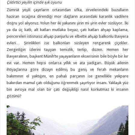
Çıldırtıcı yeşilin içinde ışık oyunu
Zümrüt yeşili çayırların ortasından ufka, zirvelerindeki buzulların
haziran sıcağına direndiği mor dağların arasındaki karanlık vadilere
doğru yol alıyoruz. Yolun her iki yakasını şirin mi şirin evler süslüyor. İki
ya da üç katlı, alt katları mutlaka beyaz, çatı katları ahşap kaplama,
pencereleri istisnasız ahşap panjurlu ve elbette ahşap balkonlu Bavyera
evleri… Şirinlikleri ise balkonları süsleyen rengarenk çiçekler.
Zenginliğin izlerini taşıyan temizlik, tertip, düzen. Hemen her
Bavyeralının, başkent Münih’te yaşayanların ekserisinin bile böyle bir kır
evi var. Hemen hepsi onlarca yıllık ve ata yadigarı. Büyük ailenin
ihtiyaçlarına göre dizayn edilmiş bu geniş ve ferah mekanların
bakımının el yaktığını, en pahalı parçanın ise genellikle yekpare
bakırdan mamul çatı olduğunu öğrenmek şaşırtıyor insanı. Yaklaşık yüz
bin avroya mal olan bir çatı değişikliği nasıl korkutmaz ki insanın
gözünü?