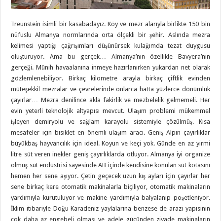
Treunstein isimli bir kasabadayız. Köy ve mezr alarıyla birlikte 150 bin
nüfuslu Almanya normlarında orta ölçekli bir şehir. Aslında mezra
kelimesi yaptığı çağrışımları düşünürsek kulağımda tezat duygusu
oluşturuyor. Ama bu gerçek… Almanya’nın özellikle Bavyera’nın
gerçeği. Münih havaalanına inmeye hazırlanırken yukardan net olarak
gözlemlenebiliyor. Birkaç kilometre arayla birkaç çiftlik evinden
müteşekkil mezralar ve çevrelerinde onlarca hatta yüzlerce dönümlük
çayırlar… Mezra denilince akla fakirlik ve mezbelelik gelmemeli. Her
evin yeterli teknolojik altyapısı mevcut. Ulaşım problemi mükemmel
işleyen demiryolu ve sağlam karayolu sistemiyle çözülmüş. Kısa
mesafeler için bisiklet en önemli ulaşım aracı. Geniş Alpin çayırlıklar
büyükbaş hayvancılık için ideal. Koyun ve keçi yok. Günde en az yirmi
litre süt veren inekler geniş çayırlıklarda otluyor. Almanya iyi organize
olmuş süt endüstrisi sayesinde AB içinde kendisine konulan süt kotasını
hemen her sene aşıyor. Çetin geçecek uzun kış ayları için çayırlar her
sene birkaç kere otomatik makinalarla biçiliyor, otomatik makinaların
yardımıyla kurutuluyor ve makine yardımıyla balyalanıp poşetleniyor.
İklim itibariyle Doğu Karadeniz yaylalarına benzese de arazi yapısının
çok daha az engebeli olması ve adele gücünden ziyade makinaların