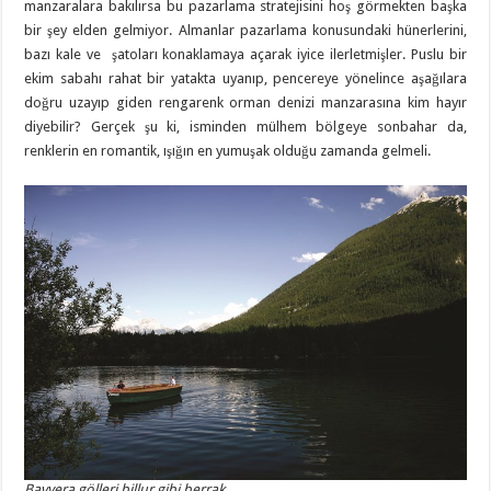
manzaralara bakılırsa bu pazarlama stratejisini hoş görmekten başka
bir şey elden gelmiyor. Almanlar pazarlama konusundaki hünerlerini,
bazı kale ve şatoları konaklamaya açarak iyice ilerletmişler. Puslu bir
ekim sabahı rahat bir yatakta uyanıp, pencereye yönelince aşağılara
doğru uzayıp giden rengarenk orman denizi manzarasına kim hayır
diyebilir? Gerçek şu ki, isminden mülhem bölgeye sonbahar da,
renklerin en romantik, ışığın en yumuşak olduğu zamanda gelmeli.
Bavyera gölleri billur gibi berrak