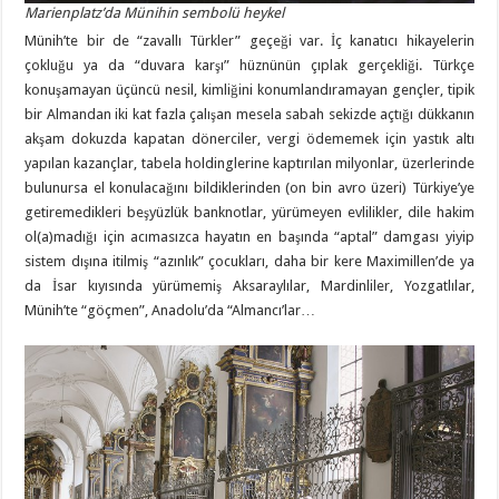
Marienplatz’da Münihin sembolü heykel
Münih’te bir de “zavallı Türkler” geçeği var. İç kanatıcı hikayelerin
çokluğu ya da “duvara karşı” hüznünün çıplak gerçekliği. Türkçe
konuşamayan üçüncü nesil, kimliğini konumlandıramayan gençler, tipik
bir Almandan iki kat fazla çalışan mesela sabah sekizde açtığı dükkanın
akşam dokuzda kapatan dönerciler, vergi ödememek için yastık altı
yapılan kazançlar, tabela holdinglerine kaptırılan milyonlar, üzerlerinde
bulunursa el konulacağını bildiklerinden (on bin avro üzeri) Türkiye’ye
getiremedikleri beşyüzlük banknotlar, yürümeyen evlilikler, dile hakim
ol(a)madığı için acımasızca hayatın en başında “aptal” damgası yiyip
sistem dışına itilmiş “azınlık” çocukları, daha bir kere Maximillen’de ya
da İsar kıyısında yürümemiş Aksaraylılar, Mardinliler, Yozgatlılar,
Münih’te “göçmen”, Anadolu’da “Almancı’lar…