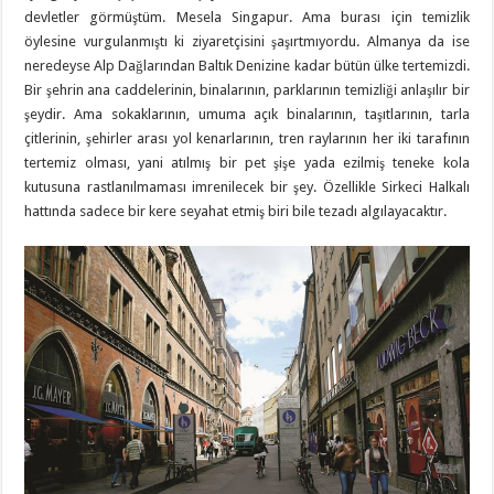
devletler görmüştüm. Mesela Singapur. Ama burası için temizlik
öylesine vurgulanmıştı ki ziyaretçisini şaşırtmıyordu. Almanya da ise
neredeyse Alp Dağlarından Baltık Denizine kadar bütün ülke tertemizdi.
Bir şehrin ana caddelerinin, binalarının, parklarının temizliği anlaşılır bir
şeydir. Ama sokaklarının, umuma açık binalarının, taşıtlarının, tarla
çitlerinin, şehirler arası yol kenarlarının, tren raylarının her iki tarafının
tertemiz olması, yani atılmış bir pet şişe yada ezilmiş teneke kola
kutusuna rastlanılmaması imrenilecek bir şey. Özellikle Sirkeci Halkalı
hattında sadece bir kere seyahat etmiş biri bile tezadı algılayacaktır.