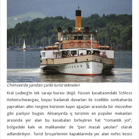
Chimsee’de yandan çarklı turist tekneleri
Kral Ludwig’in tek sarayı burası değil. Füssen kasabasındaki Schloss
Hohenschwangau, beyaz badanalı duvarları ile özellikle sonbaharda
yaprakları altın rengine bürünen kayın ağaçları arasında bir mücevher
gibi parlıyor bugün. Almanya’da iç turizmin en popüler mekanları
arasında yer alan bu kasabaları birleştiren hat “romantik yol”,
bölgedeki kale ve malikaneler de “peri masalı şatoları” olarak
adlandırılıyor. Turist broşürlerinin kapaklarında yer alan nefes kesici