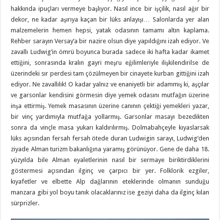
hakkında ipuçları vermeye başlıyor. Nasıl ince bir işçilik, nasıl ağır bir
dekor, ne kadar aşırıya kaçan bir lüks anlayışı… Salonlarda yer alan
malzemelerin hemen hepsi, yatak odasının tamamı altın kaplama.
Rehber sarayın Versay’a bir nazire olsun diye yapıldığını izah ediyor. Ve
zavallı Ludwig’in ömrü boyunca burada sadece iki hafta kadar ikamet
ettiğini, sonrasında kralın gayri meşru eğilimleriyle ilişkilendirilse de
üzerindeki sır perdesi tam çözülmeyen bir cinayete kurban gittiğini izah
ediyor. Ne zavallılık! O kadar yalnız ve enaniyetli bir adammış ki, aşçılar
ve garsonlar kendisini görmesin diye yemek odasını mutfağın üzerine
inşa ettirmiş. Yemek masasının üzerine canının çektiği yemekleri yazar,
bir vinç yardımıyla mutfağa yollarmış. Garsonlar masayı bezedikten
sonra da vinçle masa yukarı kaldırılırmış. Dolmabahçeyle kıyaslarsak
lüks açısından fersah fersah ötede duran Ludwigin sarayı, Ludwig’den
ziyade Alman turizm bakanlığına yaramış görünüyor. Gene de daha 18.
yüzyılda bile Alman eyaletlerinin nasıl bir sermaye biriktirdiklerini
göstermesi açısından ilginç ve çarpıcı bir yer. Folklorik ezgiler,
kıyafetler ve elbette Alp dağlarının eteklerinde olmanın sunduğu
manzara gibi yol boyu tanık olacaklarınız ise geziyi daha da ilginç kılan
sürprizler.