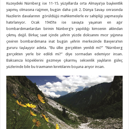
Kuzeydeki Nürnberg ise 11-15. yüzyıllarda orta Almaya’ya başkentlik
yapmış olmasına rağmen, bugün daha çok 2. Dünya Savaşı onrasında
Nazilerin davalarının görüldüğü mahkemelerle ev sahipliği yapmasıyla
hatırlanıyor. Ocak 1945’te ise savaşta yaşanan en ağır
bombardımanlardan birinin Nünberg’e yapıldığı kimsenin aklından
çıkmış değil. Birkaç saat içinde şehrin yüzde doksanını mıcır yığınına
çeviren bombardımana inat bugün şehrin merkezinde Bavyera’nın
gururu taşlaşıyor adeta. “Bu ülke gerçekten yenildi mi?” “Nürnberg
gerçekten yerle bir edildi mi?” diye sormadan edemiyor insan.
Baksanıza köpeklerini gezmeye çıkarmış seksenlik yaşlıların güleç
yüzlerinde bile bu travmanın kırıntılarını boşuna arıyor insan.