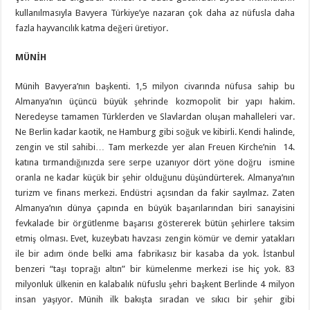
kullanılmasıyla Bavyera Türkiye’ye nazaran çok daha az nüfusla daha
fazla hayvancılık katma değeri üretiyor.
MÜNİH
Münih Bavyera’nın başkenti. 1,5 milyon civarında nüfusa sahip bu
Almanya’nın üçüncü büyük şehrinde kozmopolit bir yapı hakim.
Neredeyse tamamen Türklerden ve Slavlardan oluşan mahalleleri var.
Ne Berlin kadar kaotik, ne Hamburg gibi soğuk ve kibirli. Kendi halinde,
zengin ve stil sahibi… Tam merkezde yer alan Freuen Kirche’nin 14.
katına tırmandığınızda sere serpe uzanıyor dört yöne doğru ismine
oranla ne kadar küçük bir şehir olduğunu düşündürterek. Almanya’nın
turizm ve finans merkezi. Endüstri açısından da fakir sayılmaz. Zaten
Almanya’nın dünya çapında en büyük başarılarından biri sanayisini
fevkalade bir örgütlenme başarısı göstererek bütün şehirlere taksim
etmiş olması. Evet, kuzeybatı havzası zengin kömür ve demir yatakları
ile bir adım önde belki ama fabrikasız bir kasaba da yok. İstanbul
benzeri “taşı toprağı altın” bir kümelenme merkezi ise hiç yok. 83
milyonluk ülkenin en kalabalık nüfuslu şehri başkent Berlinde 4 milyon
insan yaşıyor. Münih ilk bakışta sıradan ve sıkıcı bir şehir gibi