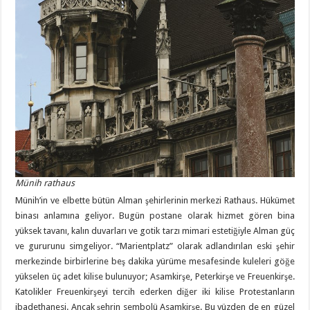
Münih rathaus
Münih’in ve elbette bütün Alman şehirlerinin merkezi Rathaus. Hükümet
binası anlamına geliyor. Bugün postane olarak hizmet gören bina
yüksek tavanı, kalın duvarları ve gotik tarzı mimari estetiğiyle Alman güç
ve gururunu simgeliyor. “Marientplatz” olarak adlandırılan eski şehir
merkezinde birbirlerine beş dakika yürüme mesafesinde kuleleri göğe
yükselen üç adet kilise bulunuyor; Asamkirşe, Peterkirşe ve Freuenkirşe.
Katolikler Freuenkirşeyi tercih ederken diğer iki kilise Protestanların
ibadethanesi. Ancak şehrin sembolü Asamkirşe. Bu yüzden de en güzel