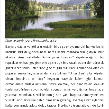
İğne ve geniş yapraklı ormanlar içiçe
Bavyera dağlar ve göller ülkesi. Eh, biraz gezmeye meraklı herkes bu iki
unsurun birlikteliğinden nasıl nefes kesici manzaraların çıktığını bilir
elbette. Ama rahatlıkla “Almanyanın İsviçresi” diyebileceğimiz bu
topraklar en has gezginin bile ağzını açık bırakacak, başını döndürecek
güzelliklere sahip. İster “König See” gibi Milli Park sınırlarında olan en
popüler mekanlar, isterse daha az bilinen “Unter See” gibi köşeler
olsun, hepsinde bir keşif heyecanı tatmak, kalem gibi köknar
ormanlarının sudaki akislerini seyre dalmak, her saat yeşilin değişik
tonlarına bürünen suyun bulularla oynaşmasının verdiği inanılmaz hazzı
yaşamak mümkün. Özellikle König See yanı başında Almanyanın en
yüksek ikinci zirvesine sahip olmasının getirdiği avantajla yaz aylarının
hafta sonlarında adeta dolup taşıyor. Bisikletiyle trene atlayan delikanlı