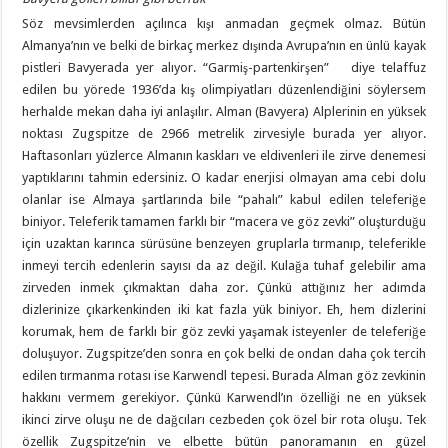
Söz mevsimlerden açılınca kışı anmadan geçmek olmaz. Bütün
Almanya’nın ve belki de birkaç merkez dışında Avrupa’nın en ünlü kayak
pistleri Bavyerada yer alıyor. “Garmiş-partenkirşen” diye telaffuz
edilen bu yörede 1936’da kış olimpiyatları düzenlendiğini söylersem
herhalde mekan daha iyi anlaşılır. Alman (Bavyera) Alplerinin en yüksek
noktası Zugspitze de 2966 metrelik zirvesiyle burada yer alıyor.
Haftasonları yüzlerce Almanın kaskları ve eldivenleri ile zirve denemesi
yaptıklarını tahmin edersiniz. O kadar enerjisi olmayan ama cebi dolu
olanlar ise Almaya şartlarında bile “pahalı” kabul edilen teleferiğe
biniyor. Teleferik tamamen farklı bir “macera ve göz zevki” oluşturduğu
için uzaktan karınca sürüsüne benzeyen gruplarla tırmanıp, teleferikle
inmeyi tercih edenlerin sayısı da az değil. Kulağa tuhaf gelebilir ama
zirveden inmek çıkmaktan daha zor. Çünkü attığınız her adımda
dizlerinize çıkarkenkinden iki kat fazla yük biniyor. Eh, hem dizlerini
korumak, hem de farklı bir göz zevki yaşamak isteyenler de teleferiğe
doluşuyor. Zugspitze’den sonra en çok belki de ondan daha çok tercih
edilen tırmanma rotası ise Karwendl tepesi. Burada Alman göz zevkinin
hakkını vermem gerekiyor. Çünkü Karwendl’ın özelliği ne en yüksek
ikinci zirve oluşu ne de dağcıları cezbeden çok özel bir rota oluşu. Tek
özellik Zugspitze’nin ve elbette bütün panoramanın en güzel