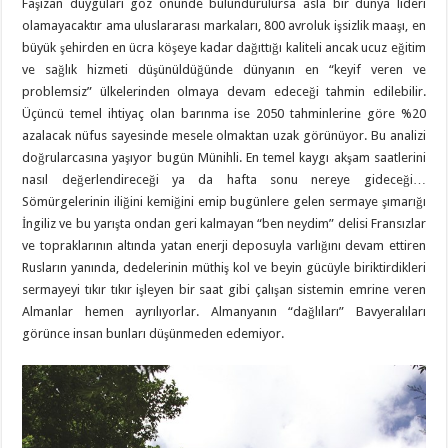
Faşizan duyguları göz önünde bulundurulursa asla bir dünya lideri
olamayacaktır ama uluslararası markaları, 800 avroluk işsizlik maaşı, en
büyük şehirden en ücra köşeye kadar dağıttığı kaliteli ancak ucuz eğitim
ve sağlık hizmeti düşünüldüğünde dünyanın en “keyif veren ve
problemsiz” ülkelerinden olmaya devam edeceği tahmin edilebilir.
Üçüncü temel ihtiyaç olan barınma ise 2050 tahminlerine göre %20
azalacak nüfus sayesinde mesele olmaktan uzak görünüyor. Bu analizi
doğrularcasına yaşıyor bugün Münihli. En temel kaygı akşam saatlerini
nasıl değerlendireceği ya da hafta sonu nereye gideceği…
Sömürgelerinin iliğini kemiğini emip bugünlere gelen sermaye şımarığı
İngiliz ve bu yarışta ondan geri kalmayan “ben neydim” delisi Fransızlar
ve topraklarının altında yatan enerji deposuyla varlığını devam ettiren
Rusların yanında, dedelerinin müthiş kol ve beyin gücüyle biriktirdikleri
sermayeyi tıkır tıkır işleyen bir saat gibi çalışan sistemin emrine veren
Almanlar hemen ayrılıyorlar. Almanyanın “dağlıları” Bavyeralıları
görünce insan bunları düşünmeden edemiyor.