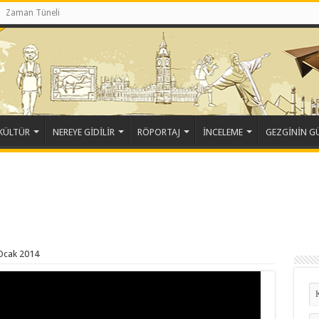
Zaman Tüneli
KÜLTÜR
NEREYE GİDİLİR
RÖPORTAJ
İNCELEME
GEZGİNİN 
 Ocak 2014