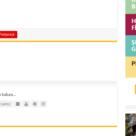
Pinterest
 babası...
rcamci