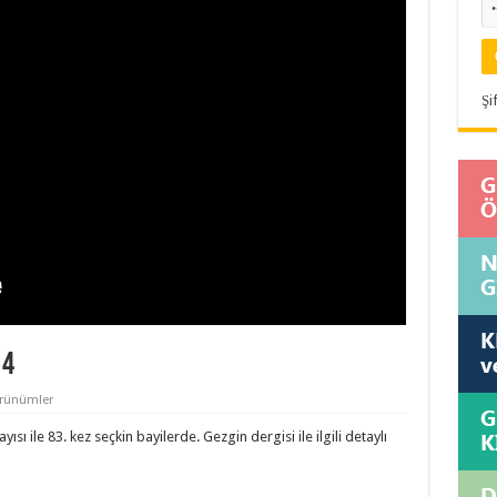
Şi
14
rünümler
sı ile 83. kez seçkin bayilerde. Gezgin dergisi ile ilgili detaylı