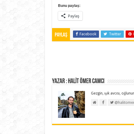
Bunu paylaş:
Paylaş
Facebook
Twitter
Paylaş
Yazar : HALİT ÖMER CAMCI
Gezgin, ışık avcısı, oğlunun
@halitome