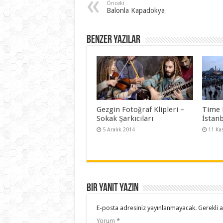
Önceki
Balonla Kapadokya
Benzer Yazılar
Gezgin Fotoğraf Klipleri –
Time 
Sokak Şarkıcıları
İstanb
5 Aralık 2014
11 Ka
Bir yanıt yazın
E-posta adresiniz yayınlanmayacak.
Gerekli 
Yorum
*