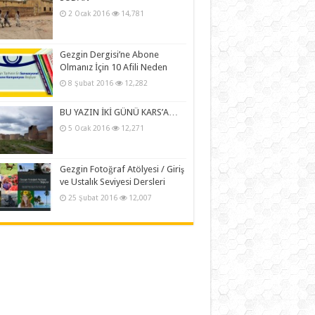
2 Ocak 2016
14,781
Gezgin Dergisi’ne Abone
Olmanız İçin 10 Afili Neden
8 Şubat 2016
12,282
BU YAZIN İKİ GÜNÜ KARS’A…
5 Ocak 2016
12,271
Gezgin Fotoğraf Atölyesi / Giriş
ve Ustalık Seviyesi Dersleri
25 Şubat 2016
12,007