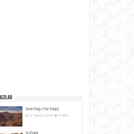
azılar
Sina Dağı (Tur Dağı)
22 Temmuz 2015
17,463
SUDAN