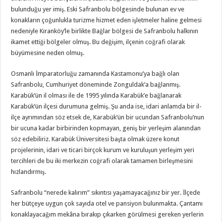
bulunduğu yer imiş. Eski Safranbolu bölgesinde bulunan ev ve
konakların çoğunlukla turizme hizmet eden işletmeler haline gelmesi
nedeniyle Kıranköy’le birlikte Bağlar bölgesi de Safranbolu halkının
ikamet ettiği bölgeler olmuş. Bu değişim, ilçenin coğrafi olarak
büyümesine neden olmuş.
Osmanlı İmparatorluğu zamanında Kastamonu’ya bağlı olan
Safranbolu, Cumhuriyet döneminde Zonguldak’a bağlanmış.
Karabük’ün il olması ile de 1995 yılında Karabük’e bağlanarak
Karabük’ün ilçesi durumuna gelmiş. Şu anda ise, idari anlamda bir il-
ilçe ayrımından söz etsek de, Karabük’ün bir ucundan Safranbolu’nun
bir ucuna kadar birbirinden kopmayan, geniş bir yerleşim alanından
söz edebiliriz. Karabük Üniversitesi başta olmak üzere konut
projelerinin, idari ve ticari birçok kurum ve kuruluşun yerleşim yeri
tercihleri de bu iki merkezin coğrafi olarak tamamen birleşmesini
hızlandırmış.
Safranbolu “nerede kalırım” sıkıntısı yaşamayacağınız bir yer. İlçede
her bütçeye uygun çok sayıda otel ve pansiyon bulunmakta. Çantamı
konaklayacağım mekâna bırakıp çıkarken görülmesi gereken yerlerin