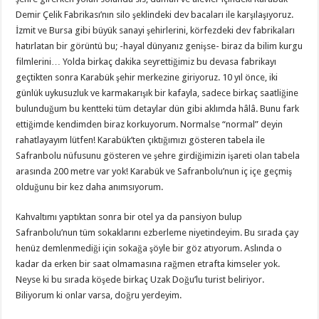
Demir Çelik Fabrikası’nın silo şeklindeki dev bacaları ile karşılaşıyoruz.
İzmit ve Bursa gibi büyük sanayi şehirlerini, körfezdeki dev fabrikaları
hatırlatan bir görüntü bu; -hayal dünyanız genişse- biraz da bilim kurgu
filmlerini… Yolda birkaç dakika seyrettiğimiz bu devasa fabrikayı
geçtikten sonra Karabük şehir merkezine giriyoruz. 10 yıl önce, iki
günlük uykusuzluk ve karmakarışık bir kafayla, sadece birkaç saatliğine
bulunduğum bu kentteki tüm detaylar dün gibi aklımda hâlâ. Bunu fark
ettiğimde kendimden biraz korkuyorum. Normalse “normal” deyin
rahatlayayım lütfen! Karabük’ten çıktığımızı gösteren tabela ile
Safranbolu nüfusunu gösteren ve şehre girdiğimizin işareti olan tabela
arasında 200 metre var yok! Karabük ve Safranbolu’nun iç içe geçmiş
olduğunu bir kez daha anımsıyorum.
Kahvaltımı yaptıktan sonra bir otel ya da pansiyon bulup
Safranbolu’nun tüm sokaklarını ezberleme niyetindeyim. Bu sırada çay
henüz demlenmediği için sokağa şöyle bir göz atıyorum. Aslında o
kadar da erken bir saat olmamasına rağmen etrafta kimseler yok.
Neyse ki bu sırada köşede birkaç Uzak Doğu’lu turist beliriyor.
Biliyorum ki onlar varsa, doğru yerdeyim.