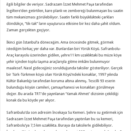
ilgili bilgiler de veriyor. Sadrazam İzzet Mehmet Paşa tarafından
İngiltere’den getirtilen, kare planlı ve zembereği bulunmayan bu saatin
tüm mekanizması görülebiliyor. Saatin farklı büyüklükteki çarkları
döndükçe, “tik-tak” ların uyuşturucu etkisine bir kez daha şahit oldum.
Zaman gerçekten geçiyor.
İkinci gün İstanbul’a döneceğim. Ama öncesinde gitmek, görmek
istediğim birkaç yer daha var. Bunlardan biri Yörük Köyü. Safranbolu-
Araç karayolu üzerinden gidilen, şehre11 km uzaklıktaki bu müze köye
şehir içinden toplu taşıma araçlarıyla gitme imkânı bulunmuyor
maalesef. Nasıl gideceğiniz sorulduğunda taksiler gösteriliyor. Gerçek
bir Türk-Türkmen köyü olan Yörük Köyü’ndeki konaklar, 1997 yılında
Kültür Bakanlığı tarafından koruma altına alınmış. Tescilli 93 eserin
bulunduğu köyün camileri, çamaşırhanesi ve konakları görülmeye
değer. Bu arada TRT’de yayınlanan ‘Yamak Ahmet’ dizisinin çekildiği
konak da bu köyde yer alıyor.
Safranbulu’da son adresim İncekaya Su Kemeri. Şehre su getirmek için
Sadrazam İzzet Mehmet Paşa tarafından yaptırılan bu su kemeri,
Safranbolu’ya 7,5 km uzaklıkta. Buraya da taksilerle gidilebiliyor.