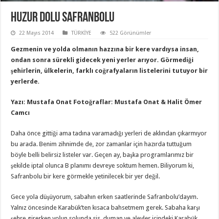
Huzur Dolu Safranbolu
22 Mayıs 2014
TÜRKİYE
522 Görünümler
Gezmenin ve yolda olmanın hazzına bir kere vardıysa insan,
ondan sonra sürekli gidecek yeni yerler arıyor. Görmediği
şehirlerin, ülkelerin, farklı coğrafyaların listelerini tutuyor bir
yerlerde.
Yazı: Mustafa Onat Fotoğraflar: Mustafa Onat & Halit Ömer
Camcı
Daha önce gittiği ama tadına varamadığı yerleri de aklından çıkarmıyor
bu arada. Benim zihnimde de, zor zamanlar için hazırda tuttuğum
böyle belli belirsiz listeler var. Geçen ay, başka programlarımız bir
şekilde iptal olunca B planımı devreye soktum hemen. Biliyorum ki,
Safranbolu bir kere görmekle yetinilecek bir yer değil.
Gece yola düşüyorum, sabahın erken saatlerinde Safranbolu’dayım.
Yalnız öncesinde Karabük’ten kısaca bahsetmem gerek. Sabaha karşı
şehre girerken yolun solunda sis, duman ve alevler içindeki Karabük