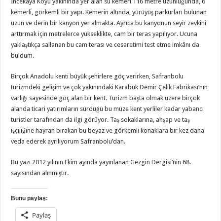
İncekaya Köyü yakınında yer alan su kemeri 116 metre uzunluğunda, 6
kemerli, görkemli bir yapı. Kemerin altında, yürüyüş parkurları bulunan
uzun ve derin bir kanyon yer almakta. Ayrıca bu kanyonun seyir zevkini
arttırmak için metrelerce yükseklikte, cam bir teras yapılıyor. Ucuna
yaklaştıkça sallanan bu cam terası ve cesaretimi test etme imkânı da
buldum.
Birçok Anadolu kenti büyük şehirlere göç verirken, Safranbolu
turizmdeki gelişim ve çok yakınındaki Karabük Demir Çelik Fabrikası’nın
varlığı sayesinde göç alan bir kent. Turizm başta olmak üzere birçok
alanda ticari yatırımların sürdüğü bu müze kent yerliler kadar yabancı
turistler tarafından da ilgi görüyor. Taş sokaklarına, ahşap ve taş
işçiliğine hayran bırakan bu beyaz ve görkemli konaklara bir kez daha
veda ederek ayrılıyorum Safranbolu’dan.
Bu yazı 2012 yılının Ekim ayında yayınlanan Gezgin Dergisi’nin 68.
sayısından alınmıştır.
Bunu paylaş:
Paylaş