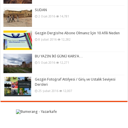
SUDAN
2 Ocak 2016
14,781
Gezgin Dergisi’ne Abone Olmanız İçin 10 Afili Neden
8 Şubat 2016
12,282
BU YAZIN İKİ GÜNÜ KARS’A…
5 Ocak 2016
12,271
Gezgin Fotoğraf Atölyesi / Giriş ve Ustalık Seviyesi
Dersleri
25 Şubat 2016
12,007