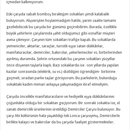
içmeden kalkmıyorum.
Eski çarşıda sabah bomboş bıraktığım sokakları şimdi kalabalık
buluyorum. Alışverişten hoşlanmadığım halde, yarım saatte tamamı
gezilebilecek bu çarşıda bir günümü geçirebilirim. Burada, özellikle
büyük şehirlerin çarşılarında şahit olduğumuz gibi esnaflar müşteri
avına çıkmıyor. Çarşının tüm sokakları trafiğe kapalı. Bu sokaklarda
yemeniciler, aktarlar, saraçlar, turistik eşya satan dükkânlar,
manifaturacılar, demirciler, bakırcılar, şekerlemeciler vs. birbirlerinden
ayrılmış durumda. Şehrin ortasındaki bu çarşının sokakları yüzyıllar
önce döşenen taşlarla kaplı. Bazı sokaklarda ise -son yıllarda yapılan
kazılar sonrasında (elektrik, su vs.) dizildiğini öğrendiğim- birbirine
geçmeli, sıradan parke taşlar görüyorum. Bu parkelerin, bulunduğu
sokaktaki kadim mimari anlayışa yakışmadığını itiraf etmeliyim.
Çarşıda öncelikle manifaturacıların ve hediyelik eşya dükkânlarının
çoğunlukta olduğu bir sokaktan geçiyorum. Bir sonraki sokakta ise, el
sanatı demircilik ürünlerinin üretildiği Demirciler Çarşısı bulunuyor. Bu
çarşı Ahi kültürünün hala yaşatıldığı tek Lonca çarşısıymış. Demircilerle
birlikte kalaycı ve bakırcılar da bu çarşıda faaliyet göstermekteler.