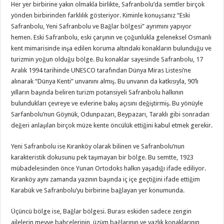
Her yer birbirine yakın olmakla birlikte, Safranbolu’da semtler birçok
yönden birbirinden farklılık gösteriyor. Kiminle konuşsanız “Eski
Safranbolu, Yeni Safranbolu ve Bağlar bölgesi” ayrımını yapıyor
hemen. Eski Safranbolu, eski çarşının ve çoğunlukla geleneksel Osmanlı
kent mimarisinde inşa edilen koruma altındaki konakların bulunduğu ve
turizmin yoğun olduğu bölge. Bu konaklar sayesinde Safranbolu, 17
Aralık 1994 tarihinde UNESCO tarafından Dünya Miras Listesi’ne
alınarak “Dünya Kenti” unvanını almış. Bu unvanın da katkısıyla, 90’lı
yılların başında beliren turizm potansiyeli Safranbolu halkının
bulundukları çevreye ve evlerine bakış açısını değiştirmiş. Bu yönüyle
Sarfanbolu’nun Göynük, Odunpazarı, Beypazarı, Taraklı gibi sonradan
değeri anlaşılan birçok müze kente öncülük ettiğini kabul etmek gerekir.
Yeni Safranbolu ise Kıranköy olarak bilinen ve Safranbolu’nun
karakteristik dokusunu pek taşımayan bir bölge. Bu semtte, 1923
mübadelesinden önce Yunan Ortodoks halkın yaşadığı ifade ediliyor.
Kıranköy aynı zamanda yazının başında iç içe geçtiğini ifade ettiğim
Karabük ve Safranbolu’yu birbirine bağlayan yer konumunda.
Üçüncü bölge ise, Bağlar bölgesi. Burası eskiden sadece zengin
ailelerin meyve bahçelerinin, üzüm bağlarının ve yazlık konaklarının