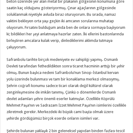
beton üzerinde yer alan metal bir plakanın gölgesinin konumuna göre
saatin kaç olduğunu gösteriyormuş. Çınar ağaçlarının gölgesinde
soluklanmak niyetiyle avluda biraz oturuyorum. Bu sırada, namaz
vaktini bekleyen orta yaşı geçkin iki amcanın sorularına muhatap
oluyorum. Fırsatını bulduğum anda ben de onlara sormaya başlıyorum
ki; bildikleri her şeyi anlatmaya hazırlar zaten. İki ellerini bastonlarında
birleştiren amcalara kulak verip, dinlediklerimi aklımda tutmaya
çalışıyorum.
Safranbolu tarihte birçok medeniyete ev sahipliği yapmış. Osmanlı
Devleti tarafından fethedildikten sonra ticaret hacminin arttığı bir şehir
olmuş. Bunun başlıca nedeni Safranbolu’nun Sinop-İstanbul kervan
yolu üzerinde bulunması ve tam bir konaklama merkezi olmasıymış.
Şehrin coğrafi konumu sadece ticari olarak değil kültürel olarak
zenginleşmesine de imkân tanımış. Çünkü o dönemlerde Osmanlı
devlet adamları şehre önemli eserler katmışlar. Özellikle Köprülü
Mehmet Paşa’nın ve Sadrazam İzzet Mehmet Paşa’nın isimlerini özellikle
zikretmek gerekir. Merkezdeki iki büyük cami başta olmak üzere
şehirde gördüğümüz birçok eserde onların isimleri var.
Şehirde bulunan yaklaşık 2 bin geleneksel yapıdan binden fazlası tescil