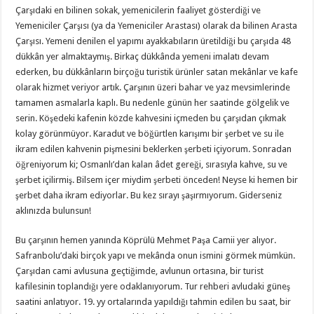
Çarşıdaki en bilinen sokak, yemenicilerin faaliyet gösterdiği ve
Yemeniciler Çarşısı (ya da Yemeniciler Arastası) olarak da bilinen Arasta
Çarşısı. Yemeni denilen el yapımı ayakkabıların üretildiği bu çarşıda 48
dükkân yer almaktaymış. Birkaç dükkânda yemeni imalatı devam
ederken, bu dükkânların birçoğu turistik ürünler satan mekânlar ve kafe
olarak hizmet veriyor artık. Çarşının üzeri bahar ve yaz mevsimlerinde
tamamen asmalarla kaplı. Bu nedenle günün her saatinde gölgelik ve
serin. Köşedeki kafenin közde kahvesini içmeden bu çarşıdan çıkmak
kolay görünmüyor. Karadut ve böğürtlen karışımı bir şerbet ve su ile
ikram edilen kahvenin pişmesini beklerken şerbeti içiyorum. Sonradan
öğreniyorum ki; Osmanlı’dan kalan âdet gereği, sırasıyla kahve, su ve
şerbet içilirmiş. Bilsem içer miydim şerbeti önceden! Neyse ki hemen bir
şerbet daha ikram ediyorlar. Bu kez sırayı şaşırmıyorum. Giderseniz
aklınızda bulunsun!
Bu çarşının hemen yanında Köprülü Mehmet Paşa Camii yer alıyor.
Safranbolu’daki birçok yapı ve mekânda onun ismini görmek mümkün.
Çarşıdan cami avlusuna geçtiğimde, avlunun ortasına, bir turist
kafilesinin toplandığı yere odaklanıyorum. Tur rehberi avludaki güneş
saatini anlatıyor. 19. yy ortalarında yapıldığı tahmin edilen bu saat, bir