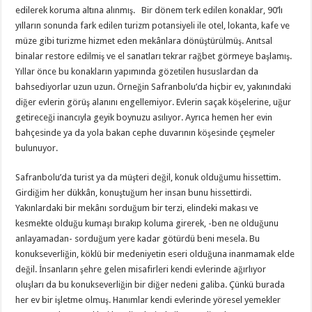
edilerek koruma altına alınmış. Bir dönem terk edilen konaklar, 90’lı
yılların sonunda fark edilen turizm potansiyeli ile otel, lokanta, kafe ve
müze gibi turizme hizmet eden mekânlara dönüştürülmüş. Anıtsal
binalar restore edilmiş ve el sanatları tekrar rağbet görmeye başlamış.
Yıllar önce bu konakların yapımında gözetilen hususlardan da
bahsediyorlar uzun uzun. Örneğin Safranbolu’da hiçbir ev, yakınındaki
diğer evlerin görüş alanını engellemiyor. Evlerin saçak köşelerine, uğur
getireceği inancıyla geyik boynuzu asılıyor. Ayrıca hemen her evin
bahçesinde ya da yola bakan cephe duvarının köşesinde çeşmeler
bulunuyor.
Safranbolu’da turist ya da müşteri değil, konuk olduğumu hissettim.
Girdiğim her dükkân, konuştuğum her insan bunu hissettirdi.
Yakınlardaki bir mekânı sorduğum bir terzi, elindeki makası ve
kesmekte olduğu kumaşı bırakıp koluma girerek, -ben ne olduğunu
anlayamadan- sorduğum yere kadar götürdü beni mesela. Bu
konukseverliğin, köklü bir medeniyetin eseri olduğuna inanmamak elde
değil. İnsanların şehre gelen misafirleri kendi evlerinde ağırlıyor
oluşları da bu konukseverliğin bir diğer nedeni galiba. Çünkü burada
her ev bir işletme olmuş. Hanımlar kendi evlerinde yöresel yemekler