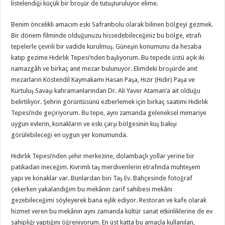
listelendiği küçük bir broşür de tutuşturuluyor elime.
Benim öncelikli amacım eski Safranbolu olarak bilinen bölgeyi gezmek.
Bir dönem filminde olduğunuzu hissedebileceğiniz bu bölge, etrafı
tepelerle çevrili bir vadide kurulmuş. Güneşin konumunu da hesaba
katıp gezime Hıdırlık Tepesi’nden başlıyorum. Bu tepede üstü açık iki
namazgâh ve birkaç anıt mezar bulunuyor. Elimdeki broşürde anıt
mezarların Köstendil Kaymakamı Hasan Paşa, Hızır (Hıdır) Paşa ve
Kurtuluş Savaşı kahramanlarından Dr. Ali Yaver Ataman’a ait olduğu
belirtiliyor. Şehrin görüntüsünü ezberlemek için birkaç saatimi Hıdırlık
Tepesi’nde geçiriyorum. Bu tepe, aynı zamanda geleneksel mimariye
uygun evlerin, konakların ve eski çarşı bölgesinin kuş bakışı
görülebileceği en uygun yer konumunda.
Hıdırlık Tepesi’nden şehir merkezine, dolambaçlı yollar yerine bir
patikadan ineceğim. Kıvrımlı taş merdivenlerin etrafında muhteşem
yapı ve konaklar var. Bunlardan biri Taş Ev. Bahçesinde fotoğraf
çekerken yakalandığım bu mekânın zarif sahibesi mekânı
gezebileceğimi söyleyerek bana eşlik ediyor. Restoran ve kafe olarak
hizmet veren bu mekânın aynı zamanda kültür sanat etkinliklerine de ev
sahipliği yaptığını öğreniyorum. En üst katta bu amaçla kullanılan,