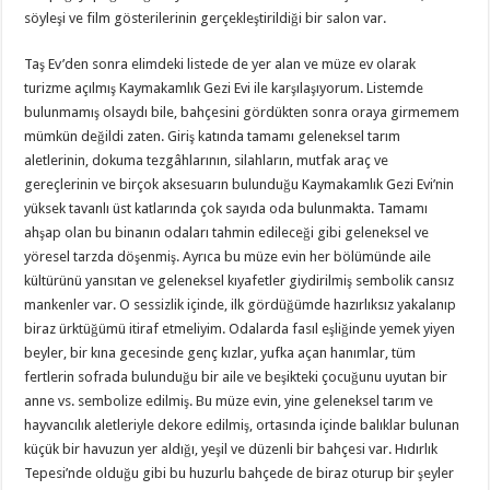
söyleşi ve film gösterilerinin gerçekleştirildiği bir salon var.
Taş Ev’den sonra elimdeki listede de yer alan ve müze ev olarak
turizme açılmış Kaymakamlık Gezi Evi ile karşılaşıyorum. Listemde
bulunmamış olsaydı bile, bahçesini gördükten sonra oraya girmemem
mümkün değildi zaten. Giriş katında tamamı geleneksel tarım
aletlerinin, dokuma tezgâhlarının, silahların, mutfak araç ve
gereçlerinin ve birçok aksesuarın bulunduğu Kaymakamlık Gezi Evi’nin
yüksek tavanlı üst katlarında çok sayıda oda bulunmakta. Tamamı
ahşap olan bu binanın odaları tahmin edileceği gibi geleneksel ve
yöresel tarzda döşenmiş. Ayrıca bu müze evin her bölümünde aile
kültürünü yansıtan ve geleneksel kıyafetler giydirilmiş sembolik cansız
mankenler var. O sessizlik içinde, ilk gördüğümde hazırlıksız yakalanıp
biraz ürktüğümü itiraf etmeliyim. Odalarda fasıl eşliğinde yemek yiyen
beyler, bir kına gecesinde genç kızlar, yufka açan hanımlar, tüm
fertlerin sofrada bulunduğu bir aile ve beşikteki çocuğunu uyutan bir
anne vs. sembolize edilmiş. Bu müze evin, yine geleneksel tarım ve
hayvancılık aletleriyle dekore edilmiş, ortasında içinde balıklar bulunan
küçük bir havuzun yer aldığı, yeşil ve düzenli bir bahçesi var. Hıdırlık
Tepesi’nde olduğu gibi bu huzurlu bahçede de biraz oturup bir şeyler