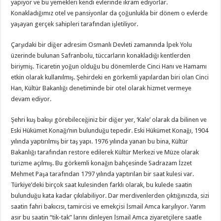
yapıyor ve bu yemekleri kendi evlerinde ikram ediyorlar.
Konakladığımız otel ve pansiyonlar da çoğunlukla bir dönem o evlerde
yaşayan gerçek sahipleri tarafından işletiliyor.
Çarşıdaki bir diğer adresim Osmanlı Devleti zamanında İpek Yolu
üzerinde bulunan Safranbolu, tüccarların konakladığı kentlerden
biriymiş. Ticaretin yoğun olduğu bu dönemlerde Cinci Hanı ve Hamamı
etkin olarak kullanılmış. Şehirdeki en görkemli yapılardan biri olan Cinci
Han, Kültür Bakanlığı denetiminde bir otel olarak hizmet vermeye
devam ediyor.
Şehri kuş bakışı görebileceğiniz bir diğer yer, ‘Kale’ olarak da bilinen ve
Eski Hükümet Konağı’nın bulunduğu tepedir. Eski Hükümet Konağı, 1904
yılında yaptırılmış bir taş yapı. 1976 yılında yanan bu bina, Kültür
Bakanlığı tarafından restore edilerek Kültür Merkezi ve Müze olarak
turizme açılmış. Bu görkemli konağın bahçesinde Sadrazam İzzet
Mehmet Paşa tarafından 1797 yılında yaptırılan bir saat kulesi var.
Türkiye’deki birçok saat kulesinden farklı olarak, bu kulede saatin
bulunduğu kata kadar çıkılabiliyor. Dar merdivenlerden çıktığınızda, sizi
saatin fahri bakıcısı, tamircisi ve emekçisi İsmail Amca karşılıyor. Yarım
asır bu saatin “tik-tak” larını dinleyen İsmail Amca ziyaretçilere saatle