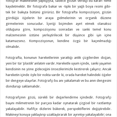
fotoğraf makinesinin yaptığıysa, sadece gözün verdiği bu kararı filme
kaydetmektir. Bir fotoğrafa bakar ve -tıpkı bir yağlı boya resmi gibi-
tek bir bakışta bütünü görürüz. Bir fotoğrafta kompozisyon, gözün
gördüğü öğelerin bir araya gelmelerinin ve organik düzene
girmelerinin sonucudur. İçeriği biçimden ayırt etmek olanaksız
olduğuna göre, kompozisyonu sonradan ve sanki temel konu
malzemesinin üstüne yerleştirilecek bir düşünce gibi işin içine
katamazsınız. Kompozisyonun, kendine özgü bir kaçınılmazlığı
olmalıdır.
Fotoğrafta, konunun hareketlerinin yarattığı anlık çizgilerden doğan,
yeni bir tür ‘plastik’ anlatım vardır. Hareketle uyum içinde, sanki yaşamın
kendisinin ne yöne gideceğini önsezilerimizle kestirerek çalışırız. Ancak
hareketin içinde öyle bir nokta vardır ki, orada hareket halindeki öğeler
bir dengeye ulaşırlar. Fotoğrafçı bu anı yakalamalı ve bu anın dengesini
dondurup saklamalıdır.
Fotoğrafçının gözü, sürekli bir değerlendirme içindedir. Fotoğrafçı
başını milimetrenin bir parçası kadar oynatarak çizgisel bir rastlantıyı
yakalayabilir. Hafifçe dizlerini bükerek, perspektiflerini değiştirebilir.
Makineyi konuya yaklaştırıp uzaklaştırarak bir ayrıntıyı yakalayabilir; ona