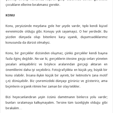
çocukların ellerine bırakmanız gerekir.
KONU
Konu, yeryüzünde meydana gele her şeyde vardır, tıpkı kendi kişisel
evrenimizde olduğu gibi. Konuyu yok sayamayız. O her yerdedir. Bu
yüzden dünyada olup bitenlere karşı uyanık, duyumsadıklarımız
konusunda da dürüst olmalıyız.
Konu, bir gerçekler dizisinden oluşmaz, çünkü gerçekler kendi başına
fazla ilginç değildir. Ne var ki, gerçeklerin ötesine geçip onları yöneten
yasaları anlayabiliriz ve böylece aralarından gerçeği aktaran en
önemlilerini daha iyi seçebiliriz. Fotoğrafçılıkta en küçük şey, büyük bir
konu olabilir. İnsana ilişkin küçük bir ayrıntı, bir leitmotiv’e (ana motif
ç.n) dönüşebilir. Biz çevremizdeki dünyayı görürüz ve gösteririz, ama
biçimlerin organik ritmini her zaman bir olay tetikler.
Bizi heyecanlandıran şeyin özünü damıtmanın binlerce yolu vardır;
bunları sıralamaya kalkışmayalım. Tersine tüm tazeliğiyle olduğu gibi
bırakalım…