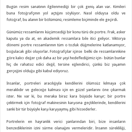
Bugün resim sanatının ilgilenmediği bir çok geniş alan var. Kimileri
buna fotoğrafçının yol açtığını söylüyor. Nasıl olduysa oldu ve
fotoğraf, bu alanın bir bölümünü, resimleme biçiminde ele geçirdi.
Günümüz ressamlarını küçümsediği bir konu türü de portre. Frak, asker
kaputu ya da at, en akademik ressamlara bile itici geliyor. Viktorya
dönemi portre ressamlarının tüm o tozluk düğmelerine katlanamıyor,
boğulacak gibi oluyorlar. Fotoğrafçılar içinse belki de ressamlarınkine
göre kalıcı değer çok daha az bir şeyi hedeflediğimiz için- bütün bunlar
hiç de rahatsız edici değil, tersine eğlendirici, çünkü biz yaşamın
gerçeğini olduğu gibi kabul ediyoruz.
İnsanlar, portreleri aracılığıyla kendilerini ölümsüz kılmaya çok
meraklıdır ve geleceğe kalması için en güzel yanlarını öne çıkarmak
ister. Ne var ki, bu meraka biraz kara büyüde karışır; bir portre
çektirmek için fotoğraf makinesinin karşısına geçtiklerinde, kendilerini
sanki bir tür büyüyle karşı karşıyaymış gibi hissederler.
Portrelerin en hayranlık verici yanlarından biri, bize insanların
benzediklerinin izini sürme olanağını vermeleridir. İnsanın sürekliliği,