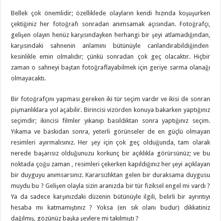
Bellek çok önemlidir; özelliklede olayların kendi hızında koşuşurken
çektiğiniz her fotoğrafı sonradan anımsamak açısından. Fotoğrafçı,
gelişen olayın henüz karşısındayken herhangi bir şeyi atlamadığından,
karşısındaki sahnenin anlamını bütünüyle canlandırabildiğinden
kesinlikle emin olmalıdır; çünkü sonradan çok geç olacaktır. Hiçbir
zaman o sahneyi baştan fotoğraflayabilmek için geriye sarma olanağı
olmayacaktı.
Bir fotoğrafçını yapması gereken iki tür seçim vardır ve ikisi de sonran
pişmanlıklara yol açabilir. Birincisi vizörden konuya bakarken yaptığınız
seçimdir; ikincisi filmler yıkanıp basıldıktan sonra yaptığınız seçim.
Yıkama ve baskıdan sonra, yeterli görünseler de en güçlü olmayan
resimleri ayırmalısınız. Her şey için çok geç olduğunda, tam olarak
nerede başarısız olduğunuzu korkunç bir açıklıkla görürsünüz; ve bu
noktada çoğu zaman , resimleri çekerken kapıldığınız her şeyi açıklayan
bir duyguyu anımsarsınız. Kararsızlıktan gelen bir duraksama duygusu
muydu bu ? Gelişen olayla sizin aranızda bir tür fiziksel engel mi vardı ?
Ya da sadece karşınızdaki düzenin bütünüyle ilgili, belirli bir ayrıntıyı
hesaba mı katmamıştınız ? Yoksa (en sık olanı budur) dikkatiniz
dağılmış, gözünüz başka şeylere mi takılmıştı ?