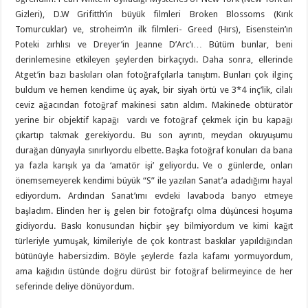
Gizleri), D.W Grifitth’in büyük filmleri Broken Blossoms (Kırık
Tomurcuklar) ve, stroheim’ın ilk filmleri- Greed (Hırs), Eisenstein’ın
Poteki zırhlısı ve Dreyer’in Jeanne D’Arc’ı… Bütüm bunlar, beni
derinlemesine etkileyen şeylerden birkaçıydı. Daha sonra, ellerinde
Atget’in bazı baskıları olan fotoğrafçılarla tanıştım. Bunları çok ilginç
buldum ve hemen kendime üç ayak, bir siyah örtü ve 3*4 inç’lik, cilalı
ceviz ağacından fotoğraf makinesi satın aldım. Makinede obtüratör
yerine bir objektif kapağı vardı ve fotoğraf çekmek için bu kapağı
çıkartıp takmak gerekiyordu. Bu son ayrıntı, meydan okuyuşumu
durağan dünyayla sınırlıyordu elbette. Başka fotoğraf konuları da bana
ya fazla karışık ya da ‘amatör işi’ geliyordu. Ve o günlerde, onları
önemsemeyerek kendimi büyük “S” ile yazılan Sanat’a adadığımı hayal
ediyordum. Ardından Sanat’ımı evdeki lavaboda banyo etmeye
başladım. Elinden her iş gelen bir fotoğrafçı olma düşüncesi hoşuma
gidiyordu. Baskı konusundan hiçbir şey bilmiyordum ve kimi kağıt
türleriyle yumuşak, kimileriyle de çok kontrast baskılar yapıldığından
bütünüyle habersizdim. Böyle şeylerde fazla kafamı yormuyordum,
ama kağıdın üstünde doğru dürüst bir fotoğraf belirmeyince de her
seferinde deliye dönüyordum.