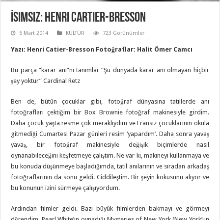
İsimsiz: Henri Cartier-Bresson
5 Mart 2014
KÜLTÜR
723 Görünümler
Yazı: Henri Catier-Bresson Fotoğraflar: Halit Ömer Camcı
Bu parça “karar anı”nı tanımlar “Şu dünyada karar anı olmayan hiçbir
şey yoktur” Cardinal Retz
Ben de, bütün çocuklar gibi, fotoğraf dünyasına tatillerde anı
fotoğrafları çektiğim bir Box Brownie fotoğraf makinesiyle girdim.
Daha çocuk yaşta resme çok meraklıydım ve Fransız çocuklarının okula
gitmediği Cumartesi Pazar günleri resim ‘yapardım’. Daha sonra yavaş
yavaş, bir fotoğraf makinesiyle değişik biçimlerde nasıl
oynanabileceğini keşfetmeye çalıştım. Ne var ki, makineyi kullanmaya ve
bu konuda düşünmeye başladığımda, tatil anılarının ve sıradan arkadaş
fotoğraflarının da sonu geldi. Ciddileştim. Bir şeyin kokusunu alıyor ve
bu konunun izini sürmeye çalışıyordum.
Ardından filmler geldi. Bazı büyük filmlerden bakmayı ve görmeyi
öğrendim. Pearl White’ın oynadığı Mysteries of New York (New York’un