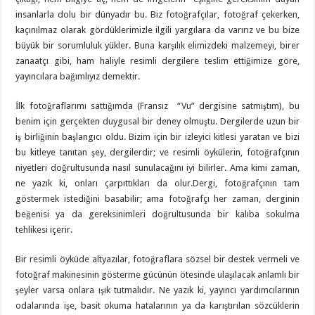
insanlarla dolu bir dünyadır bu. Biz fotoğrafçılar, fotoğraf çekerken,
kaçınılmaz olarak gördüklerimizle ilgili yargılara da varırız ve bu bize
büyük bir sorumluluk yükler. Buna karşılık elimizdeki malzemeyi, birer
zanaatçı gibi, ham haliyle resimli dergilere teslim ettiğimize göre,
yayıncılara bağımlıyız demektir.
İlk fotoğraflarımı sattığımda (Fransız “Vu” dergisine satmıştım), bu
benim için gerçekten duygusal bir deney olmuştu. Dergilerde uzun bir
iş birliğinin başlangıcı oldu. Bizim için bir izleyici kitlesi yaratan ve bizi
bu kitleye tanıtan şey, dergilerdir; ve resimli öykülerin, fotoğrafçının
niyetleri doğrultusunda nasıl sunulacağını iyi bilirler. Ama kimi zaman,
ne yazık ki, onları çarpıttıkları da olur.Dergi, fotoğrafçının tam
göstermek istediğini basabilir; ama fotoğrafçı her zaman, derginin
beğenisi ya da gereksinimleri doğrultusunda bir kalıba sokulma
tehlikesi içerir.
Bir resimli öyküde altyazılar, fotoğraflara sözsel bir destek vermeli ve
fotoğraf makinesinin gösterme gücünün ötesinde ulaşılacak anlamlı bir
şeyler varsa onlara ışık tutmalıdır. Ne yazık ki, yayıncı yardımcılarının
odalarında işe, basit okuma hatalarının ya da karıştırılan sözcüklerin