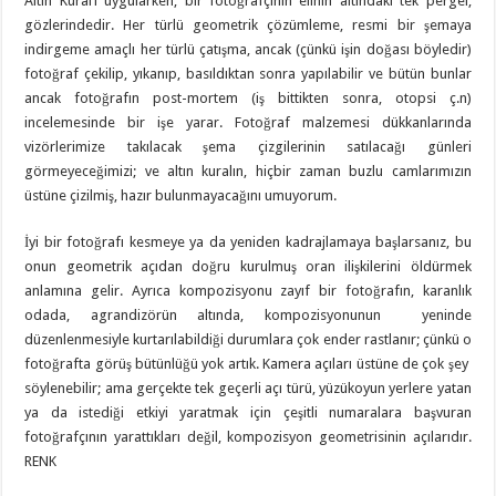
Altın Kural’ı uygularken, bir fotoğrafçının elinin altındaki tek pergel,
gözlerindedir. Her türlü geometrik çözümleme, resmi bir şemaya
indirgeme amaçlı her türlü çatışma, ancak (çünkü işin doğası böyledir)
fotoğraf çekilip, yıkanıp, basıldıktan sonra yapılabilir ve bütün bunlar
ancak fotoğrafın post-mortem (iş bittikten sonra, otopsi ç.n)
incelemesinde bir işe yarar. Fotoğraf malzemesi dükkanlarında
vizörlerimize takılacak şema çizgilerinin satılacağı günleri
görmeyeceğimizi; ve altın kuralın, hiçbir zaman buzlu camlarımızın
üstüne çizilmiş, hazır bulunmayacağını umuyorum.
İyi bir fotoğrafı kesmeye ya da yeniden kadrajlamaya başlarsanız, bu
onun geometrik açıdan doğru kurulmuş oran ilişkilerini öldürmek
anlamına gelir. Ayrıca kompozisyonu zayıf bir fotoğrafın, karanlık
odada, agrandizörün altında, kompozisyonunun yeninde
düzenlenmesiyle kurtarılabildiği durumlara çok ender rastlanır; çünkü o
fotoğrafta görüş bütünlüğü yok artık. Kamera açıları üstüne de çok şey
söylenebilir; ama gerçekte tek geçerli açı türü, yüzükoyun yerlere yatan
ya da istediği etkiyi yaratmak için çeşitli numaralara başvuran
fotoğrafçının yarattıkları değil, kompozisyon geometrisinin açılarıdır.
RENK