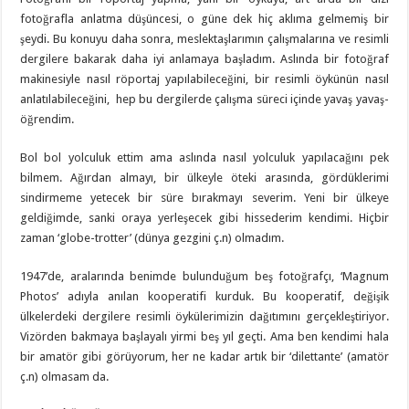
fotoğrafla anlatma düşüncesi, o güne dek hiç aklıma gelmemiş bir
şeydi. Bu konuyu daha sonra, meslektaşlarımın çalışmalarına ve resimli
dergilere bakarak daha iyi anlamaya başladım. Aslında bir fotoğraf
makinesiyle nasıl röportaj yapılabileceğini, bir resimli öykünün nasıl
anlatılabileceğini, hep bu dergilerde çalışma süreci içinde yavaş yavaş-
öğrendim.
Bol bol yolculuk ettim ama aslında nasıl yolculuk yapılacağını pek
bilmem. Ağırdan almayı, bir ülkeyle öteki arasında, gördüklerimi
sindirmeme yetecek bir süre bırakmayı severim. Yeni bir ülkeye
geldiğimde, sanki oraya yerleşecek gibi hissederim kendimi. Hiçbir
zaman ‘globe-trotter’ (dünya gezgini ç.n) olmadım.
1947’de, aralarında benimde bulunduğum beş fotoğrafçı, ‘Magnum
Photos’ adıyla anılan kooperatifi kurduk. Bu kooperatif, değişik
ülkelerdeki dergilere resimli öykülerimizin dağıtımını gerçekleştiriyor.
Vizörden bakmaya başlayalı yirmi beş yıl geçti. Ama ben kendimi hala
bir amatör gibi görüyorum, her ne kadar artık bir ‘dilettante’ (amatör
ç.n) olmasam da.