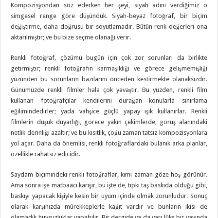
Kompozisyondan söz ederken her şeyi, siyah adını verdiğimiz o
simgesel renge göre düşündük. Siyah-beyaz fotoğraf, bir biçim
değiştirme, daha doğrusu bir soyutlamadır. Bütün renk değerleri ona
aktarılmıştır; ve bu bize seçme olanağı verir.
Renkli fotoğraf, çözümü bugün için çok zor sorunları da birlikte
getirmiştir; renkli fotoğrafın karmaşıklığı ve görece gelişmemişliği
yüzünden bu sorunların bazılarını önceden kestirmekte olanaksızdır.
Günümüzde renkli filmler hala çok yavaştır. Bu yüzden, renkli film
kullanan fotoğrafçılar kendilerini durağan konularla sınırlama
eğilimindedirler; yada vahşice güçlü yapay ışık kullanırlar. Renkli
filmlerin düşük duyarlığı, görece yakın çekimlerde, görüş alanındaki
netlik derinliği azaltır; ve bu kısıtlık, çoğu zaman tatsız kompozisyonlara
yol açar. Daha da önemlisi, renkli fotoğraflardaki bulanık arka planlar,
özellikle rahatsız edicidir.
Saydam biçimindeki renkli fotoğraflar, kimi zaman göze hoş görünür.
Ama sonra işe matbaacı karışır, bu işte de, tıpkı taş baskıda olduğu gibi,
baskıyı yapacak kişiyle kesin bir uyum içinde olmak zorunludur. Sonuç
olarak karşınızda mürekkeplerle kağıt vardır ve bunların ikisi de
olamadık huysuzluklar yapabilir. Bir dergide ya da yarı lüks bir yayında