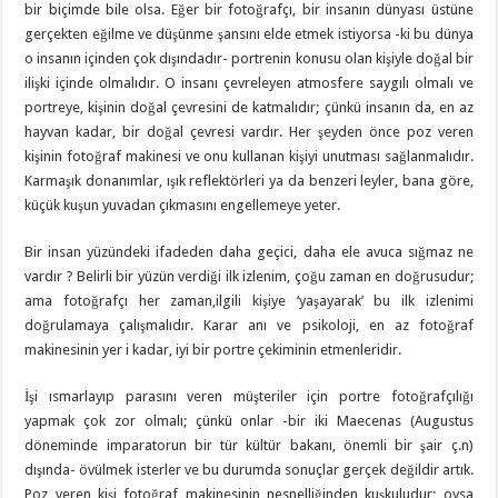
bir biçimde bile olsa. Eğer bir fotoğrafçı, bir insanın dünyası üstüne
gerçekten eğilme ve düşünme şansını elde etmek istiyorsa -ki bu dünya
o insanın içinden çok dışındadır- portrenin konusu olan kişiyle doğal bir
ilişki içinde olmalıdır. O insanı çevreleyen atmosfere saygılı olmalı ve
portreye, kişinin doğal çevresini de katmalıdır; çünkü insanın da, en az
hayvan kadar, bir doğal çevresi vardır. Her şeyden önce poz veren
kişinin fotoğraf makinesi ve onu kullanan kişiyi unutması sağlanmalıdır.
Karmaşık donanımlar, ışık reflektörleri ya da benzeri leyler, bana göre,
küçük kuşun yuvadan çıkmasını engellemeye yeter.
Bir insan yüzündeki ifadeden daha geçici, daha ele avuca sığmaz ne
vardır ? Belirli bir yüzün verdiği ilk izlenim, çoğu zaman en doğrusudur;
ama fotoğrafçı her zaman,ilgili kişiye ‘yaşayarak’ bu ilk izlenimi
doğrulamaya çalışmalıdır. Karar anı ve psikoloji, en az fotoğraf
makinesinin yer i kadar, iyi bir portre çekiminin etmenleridir.
İşi ısmarlayıp parasını veren müşteriler için portre fotoğrafçılığı
yapmak çok zor olmalı; çünkü onlar -bir iki Maecenas (Augustus
döneminde imparatorun bir tür kültür bakanı, önemli bir şair ç.n)
dışında- övülmek isterler ve bu durumda sonuçlar gerçek değildir artık.
Poz veren kişi fotoğraf makinesinin nesnelliğinden kuşkuludur; oysa