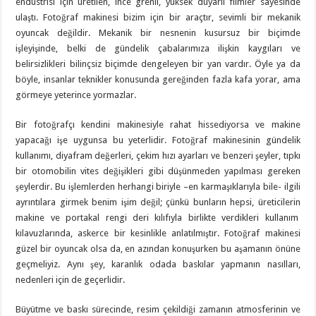
endüstrisi için üretilen, ince grenli, yüksek duyarlı filmler sayesinde
ulaştı. Fotoğraf makinesi bizim için bir araçtır, sevimli bir mekanik
oyuncak değildir. Mekanik bir nesnenin kusursuz bir biçimde
işleyişinde, belki de gündelik çabalarımıza ilişkin kaygıları ve
belirsizlikleri bilinçsiz biçimde dengeleyen bir yan vardır. Öyle ya da
böyle, insanlar teknikler konusunda gereğinden fazla kafa yorar, ama
görmeye yeterince yormazlar.
Bir fotoğrafçı kendini makinesiyle rahat hissediyorsa ve makine
yapacağı işe uygunsa bu yeterlidir. Fotoğraf makinesinin gündelik
kullanımı, diyafram değerleri, çekim hızı ayarları ve benzeri şeyler, tıpkı
bir otomobilin vites değişikleri gibi düşünmeden yapılması gereken
şeylerdir. Bu işlemlerden herhangi biriyle –en karmaşıklarıyla bile- ilgili
ayrıntılara girmek benim işim değil; çünkü bunların hepsi, üreticilerin
makine ve portakal rengi deri kılıfıyla birlikte verdikleri kullanım
kılavuzlarında, askerce bir kesinlikle anlatılmıştır. Fotoğraf makinesi
güzel bir oyuncak olsa da, en azından konuşurken bu aşamanın önüne
geçmeliyiz. Aynı şey, karanlık odada baskılar yapmanın nasılları,
nedenleri için de geçerlidir.
Büyütme ve baskı sürecinde, resim çekildiği zamanın atmosferinin ve