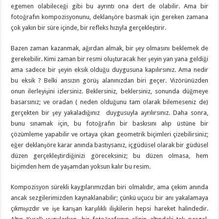
egemen olabileceği gibi bu ayrıntı ona dert de olabilir. Ama bir
fotoğrafın kompozisyonunu, deklanşöre basmak için gereken zamana
çok yakın bir süre içinde, bir refleks hızıyla gerçekleştirir.
Bazen zaman kazanmak, ağırdan almak, bir şey olmasını beklemek de
gerekebilir. Kimi zaman bir resmi oluşturacak her şeyin yan yana geldiği
ama sadece bir şeyin eksik olduğu duygusuna kapılırsınız. Ama nedir
bu eksik ? Belki ansızın görüş alanınızdan biri geçer. Vizörünüzden
onun ilerleyişini izlersiniz. Beklersiniz, beklersiniz, sonunda düğmeye
basarsınız; ve oradan ( neden olduğunu tam olarak bilemeseniz de)
gerçekten bir şey yakaladığınız duygusuyla ayrılırsınız. Daha sonra,
bunu sınamak için, bu fotoğrafın bir baskısını alıp üstüne bir
çözümleme yapabilir ve ortaya çıkan geometrik biçimleri çizebilirsiniz;
eğer deklanşöre karar anında bastıysanız, içgüdüsel olarak bir güdüsel
düzen gerçekleştirdiğinizi göreceksiniz; bu düzen olmasa, hem
biçimden hem de yaşamdan yoksun kalır bu resim.
Kompozisyon sürekli kaygılarımızdan biri olmalıdır, ama çekim anında
ancak sezgilerimizden kaynaklanabilir; çünkü uçucu bir anı yakalamaya
çıkmışızdır ve işe karışan karşılıklı ilişkilerin hepsi hareket halindedir.