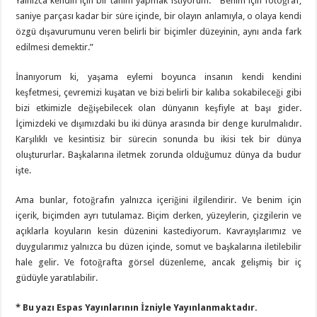
Yalnızca kendin için bir tanım yapmak istiyorum: “ Benim için fotoğraf,
saniye parçası kadar bir süre içinde, bir olayın anlamıyla, o olaya kendi
özgü dışavurumunu veren belirli bir biçimler düzeyinin, aynı anda fark
edilmesi demektir.”
İnanıyorum ki, yaşama eylemi boyunca insanın kendi kendini
keşfetmesi, çevremizi kuşatan ve bizi belirli bir kalıba sokabileceği gibi
bizi etkimizle değişebilecek olan dünyanın keşfiyle at başı gider.
İçimizdeki ve dışımızdaki bu iki dünya arasında bir denge kurulmalıdır.
Karşılıklı ve kesintisiz bir sürecin sonunda bu ikisi tek bir dünya
oluştururlar. Başkalarına iletmek zorunda olduğumuz dünya da budur
işte.
Ama bunlar, fotoğrafın yalnızca içeriğini ilgilendirir. Ve benim için
içerik, biçimden ayrı tutulamaz. Biçim derken, yüzeylerin, çizgilerin ve
açıklarla koyuların kesin düzenini kastediyorum. Kavrayışlarımız ve
duygularımız yalnızca bu düzen içinde, somut ve başkalarına iletilebilir
hale gelir. Ve fotoğrafta görsel düzenleme, ancak gelişmiş bir iç
güdüyle yaratılabilir.
* Bu yazı Espas Yayınlarının İzniyle Yayınlanmaktadır.