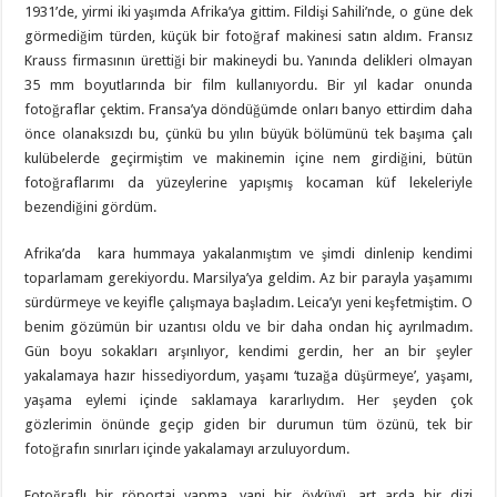
1931’de, yirmi iki yaşımda Afrika’ya gittim. Fildişi Sahili’nde, o güne dek
görmediğim türden, küçük bir fotoğraf makinesi satın aldım. Fransız
Krauss firmasının ürettiği bir makineydi bu. Yanında delikleri olmayan
35 mm boyutlarında bir film kullanıyordu. Bir yıl kadar onunda
fotoğraflar çektim. Fransa’ya döndüğümde onları banyo ettirdim daha
önce olanaksızdı bu, çünkü bu yılın büyük bölümünü tek başıma çalı
kulübelerde geçirmiştim ve makinemin içine nem girdiğini, bütün
fotoğraflarımı da yüzeylerine yapışmış kocaman küf lekeleriyle
bezendiğini gördüm.
Afrika’da kara hummaya yakalanmıştım ve şimdi dinlenip kendimi
toparlamam gerekiyordu. Marsilya’ya geldim. Az bir parayla yaşamımı
sürdürmeye ve keyifle çalışmaya başladım. Leica’yı yeni keşfetmiştim. O
benim gözümün bir uzantısı oldu ve bir daha ondan hiç ayrılmadım.
Gün boyu sokakları arşınlıyor, kendimi gerdin, her an bir şeyler
yakalamaya hazır hissediyordum, yaşamı ‘tuzağa düşürmeye’, yaşamı,
yaşama eylemi içinde saklamaya kararlıydım. Her şeyden çok
gözlerimin önünde geçip giden bir durumun tüm özünü, tek bir
fotoğrafın sınırları içinde yakalamayı arzuluyordum.
Fotoğraflı bir röportaj yapma, yani bir öyküyü, art arda bir dizi