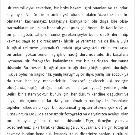
Bir resimli öykü çekerken, bir boks hakemi gibi puanları ve rauntları
saymayız. Ne tür bir resimli öykü olursak olalım ‘davetsiz misafir’
olmaktan kaçınamayız. Dolayısıyla konuya bir ölü doğa bile olsa-
parmaklarımızın ucuna basarak yaklaşmak çok önemlidir. Kadife bir el,
bir şahin gözü; sahip olmamız gereken şeyler bunlardır. Birilerini itip
kakmak, sağa sola dirsek atmak hiçbir işe yaramaz. Ne de flaş ışığıyla
fotoğraf çekmeye çalışmak. O andaki ışığa saygısızlık etmekten başka
bir anlamı yoktur bunun; hiç ışık olmadığı durumda bile…Bu koşullara
uymayan bir fotoğrafçı, katlanılması zor bir saldırgan durumuna
düşebilir. Bu meslek, fotoğrafçının fotoğrafını çektiği kişilerle durduğu
ilişkiye öylesine bağlıdır ki, yanlış kuruşmuş bir ilişki, yanlış bir sözcük ya
da tavır, her şeyi mahvedebilir. Fotoğrafı çekilecek kişi tedirgin
olduğunda, kişiliği fotoğraf makinesinin ulaşamayacağı yerlere çekilir.
Belirli bir sistem yoktur bunun için, her durum kendine özgüdür; ve
saygılı olduğumuz kadar da yakın olmak zorundayızdır. İnsanların
tepkileri, ülkeden ülkeye, bir toplumsal gruptan ötekine çok değişir.
Örneğin tüm Doğu’da sabırsız bir fotoğrafçı ya da yalnızca acelesi olan
biri- kolayca gülünç duruma düşebilir. Eğer, örneğin yalnızca
pozometrenizi çıkartarak kendiniz açığa vurduysanız, o an için fotoğraf
çekmeyi bırakıp kendinizi, koşarak gelip dizlerinize sarılan gürültücü