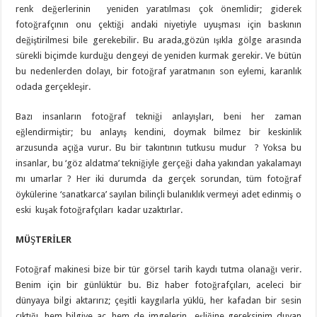
renk değerlerinin yeniden yaratılması çok önemlidir; giderek
fotoğrafçının onu çektiği andaki niyetiyle uyuşması için baskının
değiştirilmesi bile gerekebilir. Bu arada,gözün ışıkla gölge arasında
sürekli biçimde kurduğu dengeyi de yeniden kurmak gerekir. Ve bütün
bu nedenlerden dolayı, bir fotoğraf yaratmanın son eylemi, karanlık
odada gerçekleşir.
Bazı insanların fotoğraf tekniği anlayışları, beni her zaman
eğlendirmiştir; bu anlayış kendini, doymak bilmez bir keskinlik
arzusunda açığa vurur. Bu bir takıntının tutkusu mudur ? Yoksa bu
insanlar, bu ‘göz aldatma’ tekniğiyle gerçeği daha yakından yakalamayı
mı umarlar ? Her iki durumda da gerçek sorundan, tüm fotoğraf
öykülerine ‘sanatkarca’ sayılan bilinçli bulanıklık vermeyi adet edinmiş o
eski kuşak fotoğrafçıları kadar uzaktırlar.
MÜŞTERİLER
Fotoğraf makinesi bize bir tür görsel tarih kaydı tutma olanağı verir.
Benim için bir günlüktür bu. Biz haber fotoğrafçıları, aceleci bir
dünyaya bilgi aktarırız; çeşitli kaygılarla yüklü, her kafadan bir sesin
çıktığı, hem bilgiye aç, hem de imgelerin eşliğine gereksinim duyan