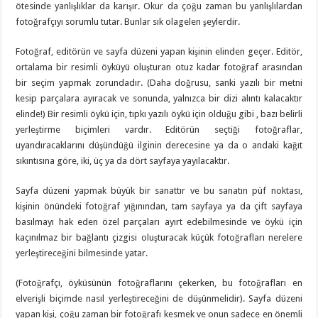
ötesinde yanlışlıklar da karışır. Okur da çoğu zaman bu yanlışlılardan
fotoğrafçıyı sorumlu tutar. Bunlar sık olagelen şeylerdir.
Fotoğraf, editörün ve sayfa düzeni yapan kişinin elinden geçer. Editör,
ortalama bir resimli öyküyü oluşturan otuz kadar fotoğraf arasından
bir seçim yapmak zorundadır. (Daha doğrusu, sanki yazılı bir metni
kesip parçalara ayıracak ve sonunda, yalnızca bir dizi alıntı kalacaktır
elinde!) Bir resimli öykü için, tıpkı yazılı öykü için olduğu gibi , bazı belirli
yerleştirme biçimleri vardır. Editörün seçtiği fotoğraflar,
uyandıracaklarını düşündüğü ilginin derecesine ya da o andaki kağıt
sıkıntısına göre, iki, üç ya da dört sayfaya yayılacaktır.
Sayfa düzeni yapmak büyük bir sanattır ve bu sanatın püf noktası,
kişinin önündeki fotoğraf yığınından, tam sayfaya ya da çift sayfaya
basılmayı hak eden özel parçaları ayırt edebilmesinde ve öykü için
kaçınılmaz bir bağlantı çizgisi oluşturacak küçük fotoğrafları nerelere
yerleştireceğini bilmesinde yatar.
(Fotoğrafçı, öyküsünün fotoğraflarını çekerken, bu fotoğrafları en
elverişli biçimde nasıl yerleştireceğini de düşünmelidir). Sayfa düzeni
yapan kişi, çoğu zaman bir fotoğrafı kesmek ve onun sadece en önemli