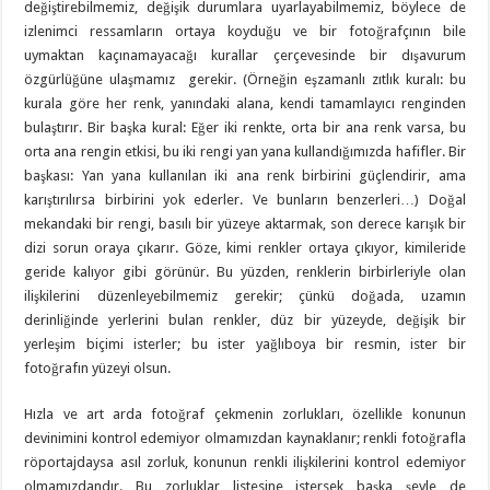
değiştirebilmemiz, değişik durumlara uyarlayabilmemiz, böylece de
izlenimci ressamların ortaya koyduğu ve bir fotoğrafçının bile
uymaktan kaçınamayacağı kurallar çerçevesinde bir dışavurum
özgürlüğüne ulaşmamız gerekir. (Örneğin eşzamanlı zıtlık kuralı: bu
kurala göre her renk, yanındaki alana, kendi tamamlayıcı renginden
bulaştırır. Bir başka kural: Eğer iki renkte, orta bir ana renk varsa, bu
orta ana rengin etkisi, bu iki rengi yan yana kullandığımızda hafifler. Bir
başkası: Yan yana kullanılan iki ana renk birbirini güçlendirir, ama
karıştırılırsa birbirini yok ederler. Ve bunların benzerleri…) Doğal
mekandaki bir rengi, basılı bir yüzeye aktarmak, son derece karışık bir
dizi sorun oraya çıkarır. Göze, kimi renkler ortaya çıkıyor, kimileride
geride kalıyor gibi görünür. Bu yüzden, renklerin birbirleriyle olan
ilişkilerini düzenleyebilmemiz gerekir; çünkü doğada, uzamın
derinliğinde yerlerini bulan renkler, düz bir yüzeyde, değişik bir
yerleşim biçimi isterler; bu ister yağlıboya bir resmin, ister bir
fotoğrafın yüzeyi olsun.
Hızla ve art arda fotoğraf çekmenin zorlukları, özellikle konunun
devinimini kontrol edemiyor olmamızdan kaynaklanır; renkli fotoğrafla
röportajdaysa asıl zorluk, konunun renkli ilişkilerini kontrol edemiyor
olmamızdandır. Bu zorluklar listesine istersek başka şeyle de