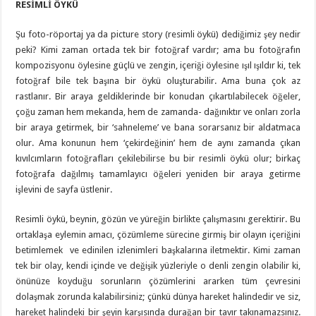
RESİMLİ ÖYKÜ
Şu foto-röportaj ya da picture story (resimli öykü) dediğimiz şey nedir
peki? Kimi zaman ortada tek bir fotoğraf vardır; ama bu fotoğrafın
kompozisyonu öylesine güçlü ve zengin, içeriği öylesine ışıl ışıldır ki, tek
fotoğraf bile tek başına bir öykü oluşturabilir. Ama buna çok az
rastlanır. Bir araya geldiklerinde bir konudan çıkartılabilecek öğeler,
çoğu zaman hem mekanda, hem de zamanda- dağınıktır ve onları zorla
bir araya getirmek, bir ‘sahneleme’ ve bana sorarsanız bir aldatmaca
olur. Ama konunun hem ‘çekirdeğinin’ hem de aynı zamanda çıkan
kıvılcımların fotoğrafları çekilebilirse bu bir resimli öykü olur; birkaç
fotoğrafa dağılmış tamamlayıcı öğeleri yeniden bir araya getirme
işlevini de sayfa üstlenir.
Resimli öykü, beynin, gözün ve yüreğin birlikte çalışmasını gerektirir. Bu
ortaklaşa eylemin amacı, çözümleme sürecine girmiş bir olayın içeriğini
betimlemek ve edinilen izlenimleri başkalarına iletmektir. Kimi zaman
tek bir olay, kendi içinde ve değişik yüzleriyle o denli zengin olabilir ki,
önünüze koyduğu sorunların çözümlerini ararken tüm çevresini
dolaşmak zorunda kalabilirsiniz; çünkü dünya hareket halindedir ve siz,
hareket halindeki bir şeyin karşısında durağan bir tavır takınamazsınız.