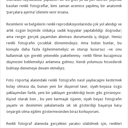
basılan renkli fotoğraflar, kimi zaman acemice yapılmış bir anatomik
‘parçalara ayırma’ izlenimi verir insana.
Resimlerin ve belgelerin renkli reprodüksiyonlarında çok yol alındığı ve
artık özgün biçimde oldukça sadık kopyalar yapılabildiği doğrudur;
ama rengin gerçek yaşamdan alınması durumunda iş değişir. Henüz
renkli fotoğrafın çocukluk dönemindeyiz. Ama bütün bunlar, bu
konuyla daha fazla ilgilenmemeliyiz ve oturup kusursuz –ve onu
kullanmak için gerekli yetenekle paketlenmiş- renkli filmin kucağımıza
düşmesini beklemeliyiz anlamına gelmez. Kendi yolumuzu hissederek
bulmayı denemeye devam etmeliyiz.
Foto röportaj alanındaki renkli fotoğrafın nasıl yayılacağını kestirmek
kolay olmasa da, bunun yeni bir düşünsel tavır, siyah-beyaza özgü
yaklaşımdan farklı, yeni bir yaklaşım gerektirdiği kesin gibi görünüyor.
Kişisel olarak ben , bu yeni karmaşık öğenin, siyah beyaz fotoğrafın
yaşamı ve devinimini yakalamada sık sık gösterdiği başarıya karşı
önyargılı olma eğilimi göstermesinden biraz korkuyorum.
Renkli fotoğraf alanında gerçekten yaratıcı olabilmek için, renkleri