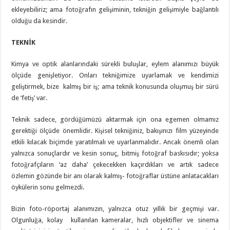
ekleyebiliriz; ama fotoğrafın gelişiminin, tekniğin gelişimiyle bağlantılı
olduğu da kesindir.
TEKNİK
Kimya ve optik alanlarındaki sürekli buluşlar, eylem alanımızı büyük
ölçüde genişletiyor. Onları tekniğimize uyarlamak ve kendimizi
geliştirmek, bize kalmış bir iş; ama teknik konusunda oluşmuş bir sürü
de ‘fetiş’ var.
Teknik sadece, gördüğümüzü aktarmak için ona egemen olmamız
gerektiği ölçüde önemlidir. Kişisel tekniğiniz, bakışınızı film yüzeyinde
etkili kılacak biçimde yaratılmalı ve uyarlanmalıdır. Ancak önemli olan
yalnızca sonuçlardır ve kesin sonuç, bitmiş fotoğraf baskısıdır; yoksa
fotoğrafçıların ‘az daha’ çekecekken kaçırdıkları ve artık sadece
özlemin gözünde bir anı olarak kalmış- fotoğraflar üstüne anlatacakları
öykülerin sonu gelmezdi.
Bizin foto-röportaj alanımızın, yalnızca otuz yıllık bir geçmişi var.
Olgunluğa, kolay kullanılan kameralar, hızlı objektifler ve sinema