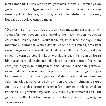
Kimi zaman bir iki saniyede resmi yakalarsınız; ama bu saatler ya da
günler de alabilir. Uygulanacak belirli bir plan, uyulacak bir çalışma
düzeni yoktur. Beyniniz, gözünüz, yüreğinizle tetikte olanız gerekir;
bedence de çevik ve esnek olmanız.
“Oldukları gibi nesneler” bize o denli çok malzeme sunarlar ki, bir
fotoğrafçı her şeyden önce kendini, her şeyi birden yapmaya
çalışmanın çekiciliğinden korumalıdır. Yaşamın bize sunduğu ham
malzemeyi, durmadan kesip ayırmak işin ön önemli yanıdır, ama bazı
şeyleri seçerek, ayıklayarak yapılmalıdır bu. Bir fotoğrafçı, çalıştığı
sırada ne yapmak istediğini kesin olarak bilmelidir. Kimi zaman belirli
bir durumun ya da sahnenin, olabilecek en güçlü fotoğrafını zaten
çektiğiniz duygusunu tartışırsınız; ama yinede durmadan çekmeye
devam edersiniz; çünkü durumun ya da sahnenin ne yönde gelişeceğini
kestiremezsiniz. Durumu yaratan öğelerin çekirdekten yeniden
fışkırması olasılığına karşı, o sahneyi izlemeye devam etmeniz gerekir.
Ama bu arada, deklanşöre makineli tüfekle ateş eder gibi basmaktan
kaçınmalı ve gereksiz kayıtlarla yükünüzü ağırlaştırmamalısınız; bu
gereksiz kayıtlar belleğinizi karıştırıp tüm bir röportajın doğruluğuna
zarar verebilir.