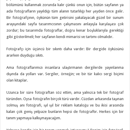
bölümünü kullanmak zorunda kalır çünkü onun için, bütün sayfanın ya
ada fotoğrafların yayıldığı tüm alanın tutarlılığı her şeyden önce gelir.
Bir fotoğrafçının, öykünün tüm getirisini yakalayacak güzel bir sunum
arayışındaki sayfa tasarımcısının çalışmasını anlayışla karşılaşası çok
zordur; bu tasarımda fotoğraflar, doğru kenar boşluklarıyla gerektiği
gibi gösterilmeli; her sayfanın kendi mimarisi ve tartımı olmalıdır.
Fotoğrafçı için üçüncü bir sıkıntı daha vardır: Bir dergide öyküsünü
ararken duyduğu sıkıtı.
Ama fotoğraflarımızı insanlara ulaştırmanın dergilerde yayınlanma
dışında da yolları var. Sergiler, örneğin; ve bir tür kalıcı sergi biçimi
olan kitaplar.
Uzunca bir süre fotoğraftan söz ettim, ama yalnızca tek bir fotoğraf
türünden. Oysa fotoğrafın birçok türü vardır. Cüzdan arkasında taşınan
solmuş anı fotoğrafı, ışıl ışıl bir reklam kataloğu ve bu ikisi arasında
kalan çok geniş yelpaze bunların hepsi de fotoğraftır. Herkes için bir
tanım yapmaya kalkışmayacağım.