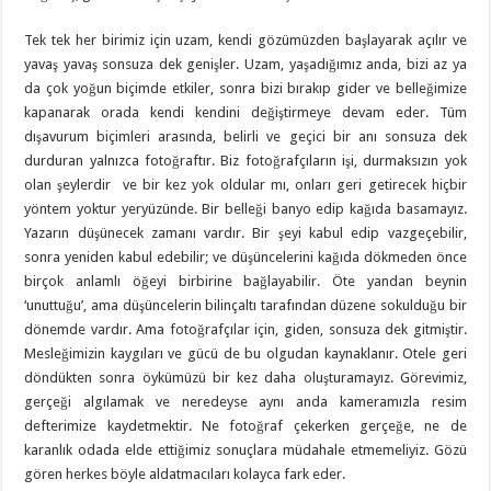
Tek tek her birimiz için uzam, kendi gözümüzden başlayarak açılır ve
yavaş yavaş sonsuza dek genişler. Uzam, yaşadığımız anda, bizi az ya
da çok yoğun biçimde etkiler, sonra bizi bırakıp gider ve belleğimize
kapanarak orada kendi kendini değiştirmeye devam eder. Tüm
dışavurum biçimleri arasında, belirli ve geçici bir anı sonsuza dek
durduran yalnızca fotoğraftır. Biz fotoğrafçıların işi, durmaksızın yok
olan şeylerdir ve bir kez yok oldular mı, onları geri getirecek hiçbir
yöntem yoktur yeryüzünde. Bir belleği banyo edip kağıda basamayız.
Yazarın düşünecek zamanı vardır. Bir şeyi kabul edip vazgeçebilir,
sonra yeniden kabul edebilir; ve düşüncelerini kağıda dökmeden önce
birçok anlamlı öğeyi birbirine bağlayabilir. Öte yandan beynin
‘unuttuğu’, ama düşüncelerin bilinçaltı tarafından düzene sokulduğu bir
dönemde vardır. Ama fotoğrafçılar için, giden, sonsuza dek gitmiştir.
Mesleğimizin kaygıları ve gücü de bu olgudan kaynaklanır. Otele geri
döndükten sonra öykümüzü bir kez daha oluşturamayız. Görevimiz,
gerçeği algılamak ve neredeyse aynı anda kameramızla resim
defterimize kaydetmektir. Ne fotoğraf çekerken gerçeğe, ne de
karanlık odada elde ettiğimiz sonuçlara müdahale etmemeliyiz. Gözü
gören herkes böyle aldatmacıları kolayca fark eder.