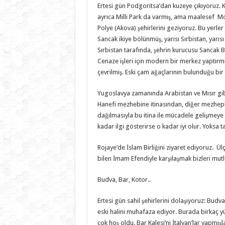
Ertesi gün Podgoritsa’dan kuzeye çıkıyoruz. 
ayrıca Milli Park da varmış, ama maalesef Mo
Polye (Akova) şehirlerini geziyoruz. Bu yer
Sancak ikiye bölünmüş, yarısı Sırbistan, yarı
Sırbistan tarafında, şehrin kurucusu Sancak Bey
Cenaze işleri için modern bir merkez yaptırm
çevrilmiş. Eski çam ağaçlarının bulunduğu bir
Yugoslavya zamanında Arabistan ve Mısır gibi
Hanefi mezhebine itinasından, diğer mezheple
dağılmasıyla bu itina ile mücadele gelişmeye
kadar ilgi gösterirse o kadar iyi olur. Yoksa 
Rojaye’de İslam Birliğini ziyaret ediyoruz. Ü
bilen İmam Efendiyle karşılaşmak bizleri mutl
Budva, Bar, Kotor..
Ertesi gün sahil şehirlerini dolaşıyoruz: Budva
eski halini muhafaza ediyor. Burada birkaç yüz
çok hoş oldu. Bar Kalesi’ni İtalyan’lar yapmı