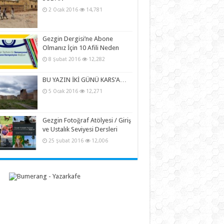
2 Ocak 2016
14,781
Gezgin Dergisi’ne Abone
Olmanız İçin 10 Afili Neden
8 Şubat 2016
12,282
BU YAZIN İKİ GÜNÜ KARS’A…
5 Ocak 2016
12,271
Gezgin Fotoğraf Atölyesi / Giriş
ve Ustalık Seviyesi Dersleri
25 Şubat 2016
12,006