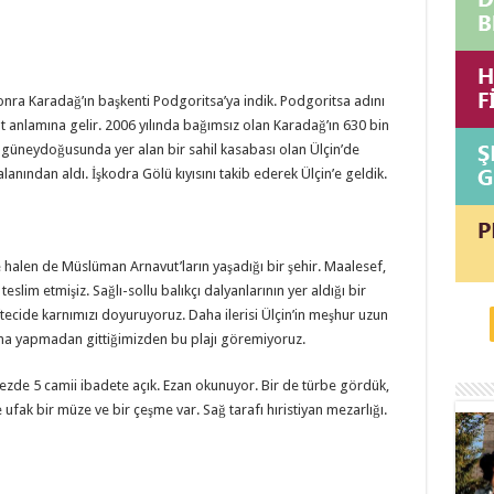
sonra Karadağ’ın başkenti Podgoritsa’ya indik. Podgoritsa adını
t anlamına gelir. 2006 yılında bağımsız olan Karadağ’ın 630 bin
güneydoğusunda yer alan bir sahil kasabası olan Ülçin’de
anından aldı. İşkodra Gölü kıyısını takib ederek Ülçin’e geldik.
 halen de Müslüman Arnavut’ların yaşadığı bir şehir. Maalesef,
eslim etmişiz. Sağlı-sollu balıkçı dalyanlarının yer aldığı bir
ecide karnımızı doyuruyoruz. Daha ilerisi Ülçin’in meşhur uzun
ma yapmadan gittiğimizden bu plajı göremiyoruz.
zde 5 camii ibadete açık. Ezan okunuyor. Bir de türbe gördük,
fak bir müze ve bir çeşme var. Sağ tarafı hıristiyan mezarlığı.