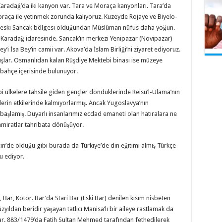
Karadağ’da iki kanyon var. Tara ve Moraça kanyonları. Tara’da
raça ile yetinmek zorunda kalıyoruz. Kuzeyde Rojaye ve Biyelo-
ler eski Sancak bölgesi olduğundan Müslüman nüfus daha yoğun.
sı Karadağ idaresinde. Sancak’ın merkezi Yenipazar (Novipazar)
’i İsa Bey’in camii var. Akova’da İslam Birliği’ni ziyaret ediyoruz.
ışlar. Osmanlıdan kalan Rüşdiye Mektebi binası ise müzeye
 bahçe içerisinde bulunuyor.
 ülkelere tahsile giden gençler döndüklerinde Reisü’l-Ülama’nın
rin etkilerinde kalmıyorlarmış. Ancak Yugoslavya’nın
 başlamış. Duyarlı insanlarımız ecdad emaneti olan hatıralara ne
tamiratlar tahribata dönüşüyor.
lçin’de olduğu gibi burada da Türkiye’de din eğitimi almış Türkçe
u ediyor.
, Bar, Kotor. Bar’da Stari Bar (Eski Bar) denilen kısım nisbeten
yıldan beridir yaşayan tatlıcı Manisa’lı bir aileye rastlamak da
şlar. 883/1479’da Fatih Sultan Mehmed tarafından fethedilerek