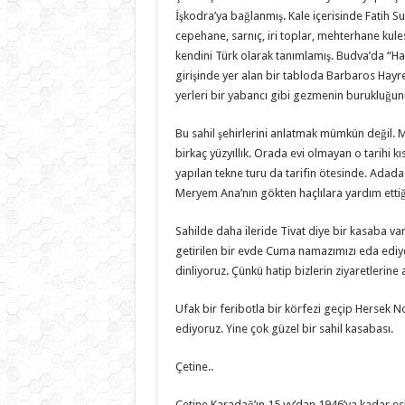
İşkodra’ya bağlanmış. Kale içerisinde Fatih
cepehane, sarnıç, iri toplar, mehterhane kul
kendini Türk olarak tanımlamış. Budva’da “Ha
girişinde yer alan bir tabloda Barbaros Hay
yerleri bir yabancı gibi gezmenin burukluğun
Bu sahil şehirlerini anlatmak mümkün değil. M
birkaç yüzyıllık. Orada evi olmayan o tarihi k
yapılan tekne turu da tarifin ötesinde. Adada
Meryem Ana’nın gökten haçlılara yardım ettiği 
Sahilde daha ileride Tivat diye bir kasaba va
getirilen bir evde Cuma namazımızı eda edi
dinliyoruz. Çünkü hatip bizlerin ziyaretlerine 
Ufak bir feribotla bir körfezi geçip Hersek No
ediyoruz. Yine çok güzel bir sahil kasabası.
Çetine..
Çetine Karadağ’ın 15.yy’dan 1946’ya kadar es