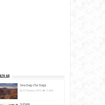
azılar
Sina Dağı (Tur Dağı)
22 Temmuz 2015
17,454
SUDAN