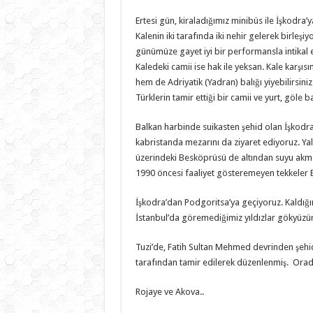
Ertesi gün, kiraladığımız minibüs ile İşkodra
Kalenin iki tarafında iki nehir gelerek birleşiy
günümüze gayet iyi bir performansla intikal 
Kaledeki camii ise hak ile yeksan. Kale karşı
hem de Adriyatik (Yadran) balığı yiyebilirsin
Türklerin tamir ettiği bir camii ve yurt, göle b
Balkan harbinde suikasten şehid olan İşkodra 
kabristanda mezarını da ziyaret ediyoruz. Yaln
üzerindeki Besköprüsü de altından suyu akmas
1990 öncesi faaliyet gösteremeyen tekkeler 
İşkodra’dan Podgoritsa’ya geçiyoruz. Kaldığı
İstanbul’da göremediğimiz yıldızlar gökyüzünü
Tuzi’de, Fatih Sultan Mehmed devrinden şehi
tarafından tamir edilerek düzenlenmiş. Orad
Rojaye ve Akova..