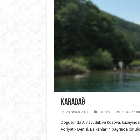
Karadağ
28 Nisan 2014
DÜNYA
514 Görün
Doğusunda Arnavutluk ve Kosova, kuzeyinde S
Adriyatik Denizi. Balkanlar’ın bağrında bir ül