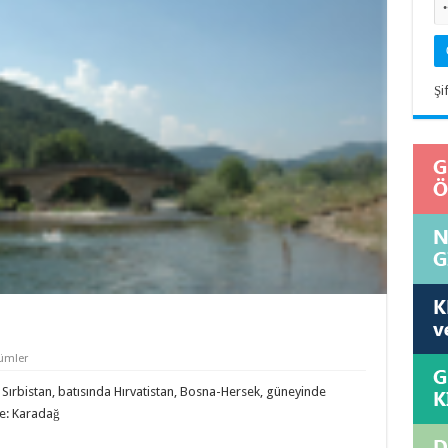
Şi
ümler
ırbistan, batısında Hırvatistan, Bosna-Hersek, güneyinde
ke: Karadağ