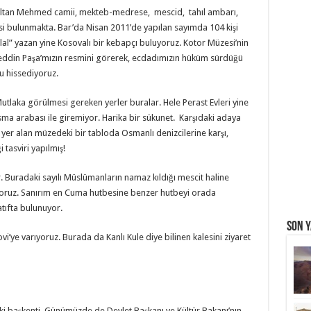
 Sultan Mehmed camii, mekteb-medrese, mescid, tahıl ambarı,
esi bulunmakta. Bar’da Nisan 2011’de yapılan sayımda 104 kişi
lal” yazan yine Kosovalı bir kebapçı buluyoruz. Kotor Müzesi’nin
reddin Paşa’mızın resmini görerek, ecdadımızın hüküm sürdüğü
u hissediyoruz.
utlaka görülmesi gereken yerler buralar. Hele Perast Evleri yine
ısma arabası ile giremiyor. Harika bir sükunet. Karşıdaki adaya
 yer alan müzedeki bir tabloda Osmanlı denizcilerine karşı,
tasviri yapılmış!
r. Buradaki sayılı Müslümanların namaz kıldığı mescit haline
yoruz. Sanırım en Cuma hutbesine benzer hutbeyi orada
atıfta bulunuyor.
Son Y
vi’ye varıyoruz. Burada da Kanlı Kule diye bilinen kalesini ziyaret
ki başkenti. Günümüzde de Devlet Başkanı ve Kültür Bakanı’nın