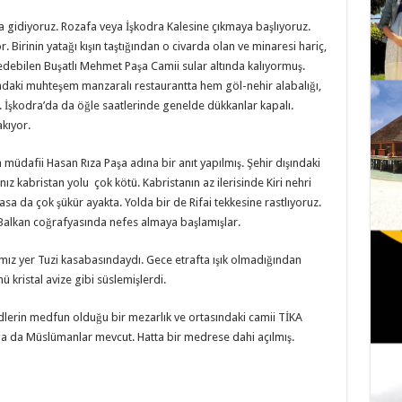
’ya gidiyoruz. Rozafa veya İşkodra Kalesine çıkmaya başlıyoruz.
or. Birinin yatağı kışın taştığından o civarda olan ve minaresi hariç,
edebilen Buşatlı Mehmet Paşa Camii sular altında kalıyormuş.
sındaki muhteşem manzaralı restaurantta hem göl-nehir alabalığı,
iz. İşkodra’da da öğle saatlerinde genelde dükkanlar kapalı.
akıyor.
müdafii Hasan Rıza Paşa adına bir anıt yapılmış. Şehir dışındaki
ız kabristan yolu çok kötü. Kabristanın az ilerisinde Kiri nehri
a da çok şükür ayakta. Yolda bir de Rifai tekkesine rastlıyoruz.
Balkan coğrafyasında nefes almaya başlamışlar.
mız yer Tuzi kasabasındaydı. Gece etrafta ışık olmadığından
 kristal avize gibi süslemişlerdi.
dlerin medfun olduğu bir mezarlık ve ortasındaki camii TİKA
a da Müslümanlar mevcut. Hatta bir medrese dahi açılmış.