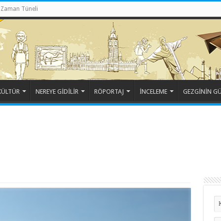
Zaman Tüneli
KÜLTÜR
NEREYE GİDİLİR
RÖPORTAJ
İNCELEME
GEZGİNİN G