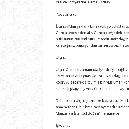
Yazı ve Fotoğraflar: Cemal Öztürk
Podgoritsa..
İstanbul’dan yaklaşık bir saatlik yolculuktan 
Gorica tepesinden alır. Gorica eteğindeki ken
nüfusunun 200 bini Müslümandır. Karadağ’ın 
kalacağımız pansiyondan bir servis bizi havaal
Ülçin..
Ülçin, Osmanlı zamanında İşkodra’ya bağlı ve
1878 Berlin Anlaşmasıyla zorla Karadağ’lılara t
köprüyü geçerek gittiğimiz bir Müslüman köft
kumsallı plajıymış. Ama önceden tam araştır
Daha sonra Ülçin’i gezmeye başlıyoruz. Merke
ama herhangi bir isme rastlayamadık. Kalede u
Manzarası İstanbul Boğazı’nı aratmıyor.
İşkodra..