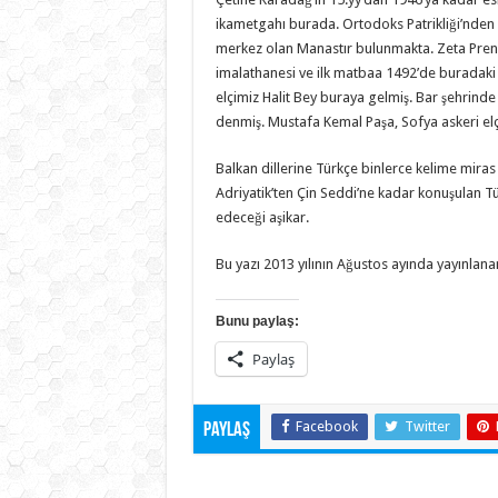
ikametgahı burada. Ortodoks Patrikliği’nden 
merkez olan Manastır bulunmakta. Zeta Prensi
imalathanesi ve ilk matbaa 1492’de buradaki 
elçimiz Halit Bey buraya gelmiş. Bar şehrinde
denmiş. Mustafa Kemal Paşa, Sofya askeri elçi
Balkan dillerine Türkçe binlerce kelime mira
Adriyatik’ten Çin Seddi’ne kadar konuşulan Tür
edeceği aşikar.
Bu yazı 2013 yılının Ağustos ayında yayınlanan
Bunu paylaş:
Paylaş
Facebook
Twitter
Paylaş