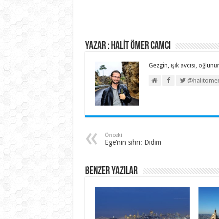
Yazar : HALİT ÖMER CAMCI
Gezgin, ışık avcısı, oğlunun
@halitome
Önceki
Ege’nin sihri: Didim
Benzer Yazılar