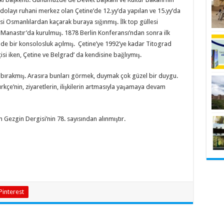
dolayı ruhani merkez olan Çetine’de 12.yy’da yapılan ve 15.yy’da
 Osmanlılardan kaçarak buraya sığınmış. İlk top güllesi
Manastır’da kurulmuş. 1878 Berlin Konferansı’ndan sonra ilk
 de bir konsolosluk açılmış. Çetine’ye 1992’ye kadar Titograd
si iken, Çetine ve Belgrad’ da kendisine bağlıymış.
s bırakmış. Arasıra bunları görmek, duymak çok güzel bir duygu.
kçe’nin, ziyaretlerin, ilişkilerin artmasıyla yaşamaya devam
 Gezgin Dergisi’nin 78. sayısından alınmıştır.
Pinterest