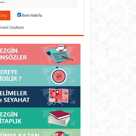
Beni Hatırla
fremi Unuttum