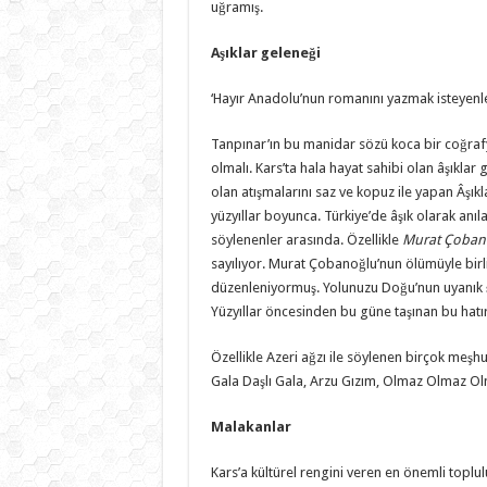
uğramış.
Aşıklar geleneği
‘Hayır Anadolu’nun romanını yazmak isteyenle
Tanpınar’ın bu manidar sözü koca bir coğrafyay
olmalı. Kars’ta hala hayat sahibi olan âşıklar 
olan atışmalarını saz ve kopuz ile yapan Âşık
yüzyıllar boyunca. Türkiye’de âşık olarak anı
söylenenler arasında. Özellikle
Murat Çobano
sayılıyor. Murat Çobanoğlu’nun ölümüyle birl
düzenleniyormuş. Yolunuzu Doğu’nun uyanık ş
Yüzyıllar öncesinden bu güne taşınan bu hatır
Özellikle Azeri ağzı ile söylenen birçok meşhu
Gala Daşlı Gala, Arzu Gızım, Olmaz Olmaz Olma
Malakanlar
Kars’a kültürel rengini veren en önemli toplul