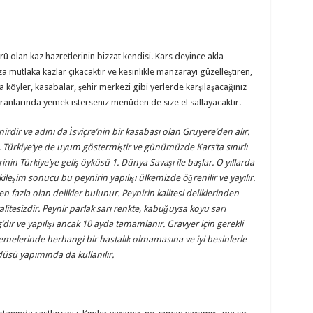
ürü olan kaz hazretlerinin bizzat kendisi. Kars deyince akla
za mutlaka kazlar çıkacaktır ve kesinlikle manzarayı güzelleştiren,
a köyler, kasabalar, şehir merkezi gibi yerlerde karşılaşacağınız
ranlarında yemek isterseniz menüden de size el sallayacaktır.
nirdir ve adını da İsviçre’nin bir kasabası olan Gruyere’den alır.
n, Türkiye’ye de uyum göstermiştir ve günümüzde Kars’ta sınırlı
nin Türkiye’ye geliş öyküsü 1. Dünya Savaşı ile başlar. O yıllarda
tkileşim sonucu bu peynirin yapılışı ülkemizde öğrenilir ve yayılır.
 fazla olan delikler bulunur. Peynirin kalitesi deliklerinden
kalitesizdir. Peynir parlak sarı renkte, kabuğuysa koyu sarı
’dır ve yapılışı ancak 10 ayda tamamlanır. Gravyer için gerekli
memelerinde herhangi bir hastalık olmamasına ve iyi besinlerle
düsü yapımında da kullanılır.