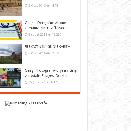
2 Ocak 2016
14,781
Gezgin Dergisi’ne Abone
Olmanız İçin 10 Afili Neden
8 Şubat 2016
12,282
BU YAZIN İKİ GÜNÜ KARS’A…
5 Ocak 2016
12,271
Gezgin Fotoğraf Atölyesi / Giriş
ve Ustalık Seviyesi Dersleri
25 Şubat 2016
12,007