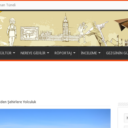
an Tüneli
KÜLTÜR
NEREYE GİDİLİR
RÖPORTAJ
İNCELEME
GEZGİNİN G
den Şehirlere Yolculuk