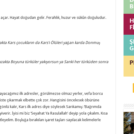
a açar. Hayat doğudan gelir. Ferahlık, huzur ve sükûn doğuludur.
akta
Kars çocukların da Kars’ı
Ölüleri yağan karda
Donmuş
ızakta
Boyuna türküler yakıyorsun ya
Sanki her türküden sonra
ayacağımız ilk adresler, görülmezse olmaz yerler, vefa borcu
iste çıkarmak elbette çok zor. Hangisini öncelesek öbürüne
nlü kalır, Kars ilk adres diye söylesek Sarıkamış: ‘Bağrımda
erir. İyisi mi biz ‘Seyahat Ya Rasulallah’ deyip yola çıkalım. Kısa
leyelim. Boşluğa bırakılan işaret taşları sayılacak kelimelerle