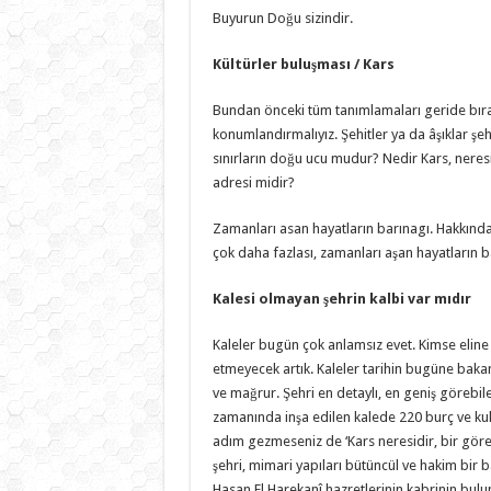
Buyurun Doğu sizindir.
Kültürler buluşması / Kars
Bundan önceki tüm tanımlamaları geride bırak
konumlandırmalıyız. Şehitler ya da âşıklar şe
sınırların doğu ucu mudur? Nedir Kars, neresi
adresi midir?
Zamanları asan hayatların barınagı. Hakkında
çok daha fazlası, zamanları aşan hayatların ba
Kalesi olmayan şehrin kalbi var mıdır
Kaleler bugün çok anlamsız evet. Kimse eline kı
etmeyecek artık. Kaleler tarihin bugüne bakan 
ve mağrur. Şehri en detaylı, en geniş görebil
zamanında inşa edilen kalede 220 burç ve kule
adım gezmeseniz de ‘Kars neresidir, bir göre
şehri, mimari yapıları bütüncül ve hakim bir b
Hasan El Harekanî hazretlerinin kabrinin bul