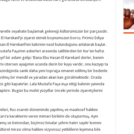
iyaretle seyahate başlamak geleneği kültürümüzün bir parçasıdır.
 El Harekanî’yi ziyaret etmek boynumuzun borcu. Pirimiz Evliya
n El Harekanî’nin kabrinin nasıl bulunduğunu anlatarak başlar.
stafa Paşa’nın askerleri arasında salihlerden bir Kur’an hafızı
zayıf bir adam gelip: ‘Bana Ebu Hasan El Harekanî derler, benim
 istersen ayağımın ucunda derin bir kuyu vardır, onu kazıyıp ta
kazındığında sanki daha yeni toprağa emanet edilmiş bir bedenle
 sarılmış bir mendil ve yaradan akan kan görülmektedir. Orada
si gibi kapatırlar. Lala Mustafa Paşa inşa ettiği kalenin yanında
ptırır. Bugün bu muhit yüzyıllar önceki yerinde ziyaretçilerini
camileri, Rus esareti döneminde yapılmış ve maalesef hakkını
Kars’a karakterini veren mimari birikimi de oluşturmuş. Aynı
ve betondan, biçimsiz binalar şehrin hatırı sayılır kısmını
kültürel mirası olma hakkını vizyonsuz yetkililerin kıyımına bile