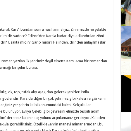
arak Kars’ı bundan sonra nasıl anmalıyız. Zihnimizde ne şekilde
hri midir sadece? Edirne’den Kars’a kadar diye adlandırılan zihni
dir? Uzakta mıdır? Garip midir? Halinden, dilinden anlaşılmazlar
 roman yazılan ilk şehrimiz değil elbette Kars. Ama bir romandan
rınağı bir şehir burası.
lıç, ok, top, tüfek alıp aşağıdan gelerek şehirleri istila
gözleridir. Kars da diğer birçok şehrimiz gibi kalesi ile görkemli
eceğiniz yer şehrin kalbi konumundaki kalesi. Selçuklular
 bulunuyor. Evliya Çelebi gibi çevresini elinizde tespih adım
lim’ derseniz kalenin taş yolunu arşınlamanız gerekiyor. Kaleden
akışla görebilirsiniz. Özellikle şehrin manevi mimarlarından Ebu
unduğu camii ve arkasında klasik Kars görüntüsü denklanşöre