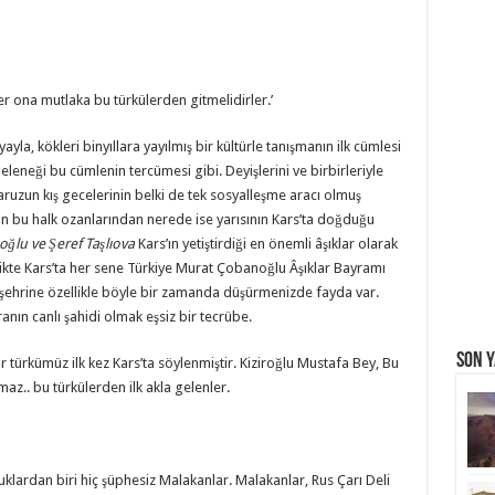
r ona mutlaka bu türkülerden gitmelidirler.’
la, kökleri binyıllara yayılmış bir kültürle tanışmanın ilk cümlesi
geleneği bu cümlenin tercümesi gibi. Deyişlerini ve birbirleriyle
laruzun kış gecelerinin belki de tek sosyalleşme aracı olmuş
lan bu halk ozanlarından nerede ise yarısının Kars’ta doğduğu
ğlu ve Şeref Taşlıova
Kars’ın yetiştirdiği en önemli âşıklar olarak
ikte Kars’ta her sene Türkiye Murat Çobanoğlu Âşıklar Bayramı
ehrine özellikle böyle bir zamanda düşürmenizde fayda var.
anın canlı şahidi olmak eşsiz bir tecrübe.
Son Y
r türkümüz ilk kez Kars’ta söylenmiştir. Kiziroğlu Mustafa Bey, Bu
z.. bu türkülerden ilk akla gelenler.
uklardan biri hiç şüphesiz Malakanlar. Malakanlar, Rus Çarı Deli