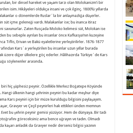
rulan, bir dinsel hareket ve yaşam tarzı olan Molokanizm’i bir
ilen isim. Hikâyeleri oldukça insani ve çok ilginç. 1800’lü yıllarda
akanlar o dönemlerde Ruslar´la bir anlaşmazlığa düşerler.
n süt içme geleneği vardı. Malakanlar ise; bu inanca itiraz
ini savunurlar. Zaten Rusçada Moloko kelimesi süt, Molokan ise
nden bu sebeple ayrılan bu insanlar önce Kafkasya’nın kuzeyine
a Tiflis, Erivan ve Bakü eyaletlerine yerleştirilirler. 1876-1877
afından Kars´a yerleştirilen bu insanlar uzun yıllar burada
k üzere diğer ülkelere göç ederler. Hâlihazırda Türkiye´de Kars
uğu söylenenler arasında.
biri hiç şüphesiz peynir. Özellikle Merkez Boğatepe Köyünde
. Hangi ülkenin hangi şehrinin peyniri bu kadar meşhur diye
a Kars peyniri için bir müze kurulduğu bilgisini paylaşayım.
 kaşar, Gravyer ve Çeçil peynirleri hak ettikleri ünden memnun
n. Evet bu şehrin peynir gemisi yüzüyor. Hem de dünyaya. Bir tadı
fotoğrafını göreceksiniz ama bence uğrayın ve tadın. Olmadı
ada kaşarı anladık da Gravyer nedir derseniz bilgisi yazının