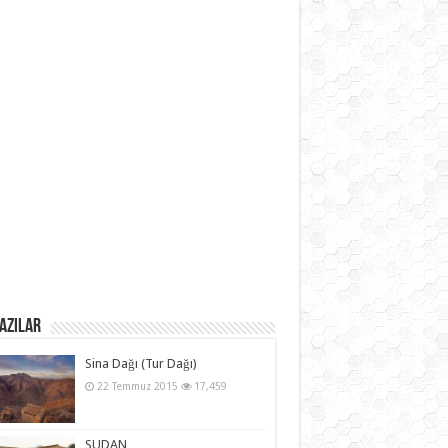
azılar
Sina Dağı (Tur Dağı)
22 Temmuz 2015
17,459
SUDAN