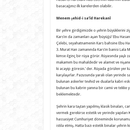
basacağınız ilk karelerden olabilir.
Menem şehid-i sa’îd Harekanî
Bir şehre girdiğimizde o şehrin büyüklerini z
Kars’ın da zamanları aşan ‘büyüğü’ Ebu Hasan
Çelebi, seyahatnamenin Kars bahsine Ebu Hasa
3. Murat Han zamanında Kars’ın banisi Lala Mu
kimse ilginç bir rüya görür. Rüyasında yaşlı 
makamım bu mahaldedir ve alamet ve nişanımı
ki acayip göresin.’ der. Rüyada görülen yer 
karşılaşırlar. Pazusunda yaralı olan yerinde
bulunan askerler tevhid ve dualarla kabri eski
bulunan bu kabrin yanına bir camii ve tekke ya
beklemektedir.
Şehrin kara taştan yapılmış klasik binaları, 
vermek gerekirse estetik ve yerinde yapıları 
hassasiyet Cumhuriyet döneminde korunamamış 
istila etmiş. Hatta bazı estetik binalar şehrin 