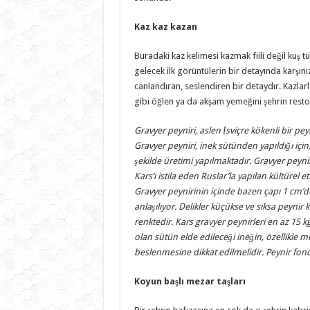
Kaz kaz kazan
Buradaki kaz kelimesi kazmak fiili değil kuş t
gelecek ilk görüntülerin bir detayında karşını
canlandıran, seslendiren bir detaydır. Kazlarl
gibi öğlen ya da akşam yemeğini şehrin resto
Gravyer peyniri, aslen İsviçre kökenli bir pey
Gravyer peyniri, inek sütünden yapıldığı içi
şekilde üretimi yapılmaktadır. Gravyer peyniri
Kars’ı istila eden Ruslar’la yapılan kültürel e
Gravyer peynirinin içinde bazen çapı 1 cm’den
anlaşılıyor. Delikler küçükse ve sıksa peynir 
renktedir. Kars gravyer peynirleri en az 15 kg
olan sütün elde edileceği ineğin, özellikle 
beslenmesine dikkat edilmelidir. Peynir fon
Koyun başlı mezar taşları