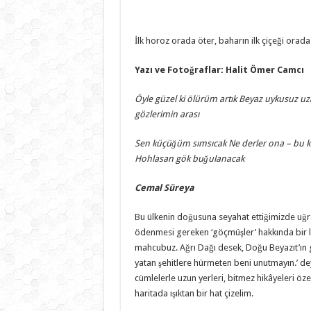
İlk horoz orada öter, baharın ilk çiçeği orad
Yazı ve Fotoğraflar: Halit Ömer Camcı
Öyle güzel ki ölürüm artık
Beyaz uykusuz uz
gözlerimin arası
Sen küçüğüm sımsıcak
Ne derler ona – bu k
Hohlasan gök buğulanacak
Cemal Süreya
Bu ülkenin doğusuna seyahat ettiğimizde uğr
ödenmesi gereken ‘göçmüşler’ hakkında bir l
mahcubuz. Ağrı Dağı desek, Doğu Beyazıt’ın gö
yatan şehitlere hürmeten beni unutmayın.’ deyiv
cümlelerle uzun yerleri, bitmez hikâyeleri özet
haritada ışıktan bir hat çizelim.