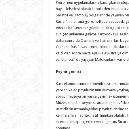
Petro´nun uygulamalarına karşı çıkarak oluştu
hayat felsefesi olarak kabul eden insanlara ver
Saratof ve Dambuğ bölgelerinde yaşayan Mal
Ruslar’ın inancına göre, haftada sadece iki gü
ederek haftanın her gününde süt içilebileceğ
süt içen anlamına geliyor. Ortodoks Kilisesi’
daha sonra da Osmanlı ve İran sınırları boyunc
Osmanlı-Rus Savaşlarının ardından, Ruslar tar
kaldıktan sonra başta ABD ve Avustralya olma
ve İstanbul´da yaşayan Malokanların var old
Peynir gemisi
Kars ekonomisinin en önemli kavramlarından 
yapılan kaşar peynirinin ünü dünyaya yayılmış
sorup mevzuyu bir yarışa çevirmek istemem am
Müzesi olan bir peynir sıradan değildir. Eski
üreticilerin uzmanlaştıkları peynir türlerinde
kelimelerle anlatmak nasıl mümkün olabilir, 
internetten sipariş edin evinize gelsin. Bu ar
sonunda.