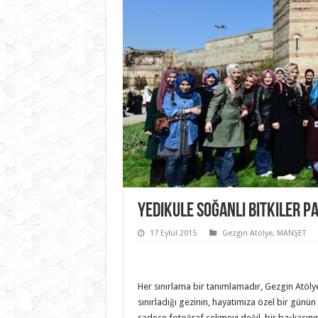
Yedikule Soğanlı Bitkiler Pa
17 Eylül 2015
Gezgin Atölye
,
MANŞET
Her sınırlama bir tanımlamadır, Gezgin Atölye
sınırladığı gezinin, hayatımıza özel bir günün
sadece fotoğraf çekmeyi değil, bir başkasının