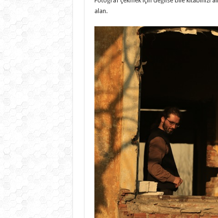
Fotoğraf çekmek için değilse bile kitabınızı al
alan.