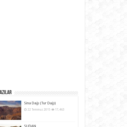
azılar
Sina Dağı (Tur Dağı)
22 Temmuz 2015
17,463
SUDAN