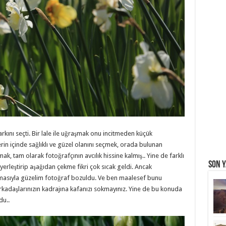
rkını seçti. Bir lale ile uğraşmak onu incitmeden küçük
erin içinde sağlıklı ve güzel olanını seçmek, orada bulunan
k, tam olarak fotoğrafçının avcılık hissine kalmış.. Yine de farklı
Son Y
 yerleştirip aşağıdan çekme fikri çok sıcak geldi. Ancak
tmasıyla güzelim fotoğraf bozuldu. Ve ben maalesef bunu
arkadaşlarınızın kadrajına kafanızı sokmayınız. Yine de bu konuda
du..