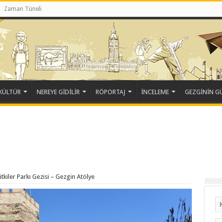
Zaman Tüneli
KÜLTÜR
NEREYE GİDİLİR
RÖPORTAJ
İNCELEME
GEZGİNİN 
tkiler Parkı Gezisi – Gezgin Atölye