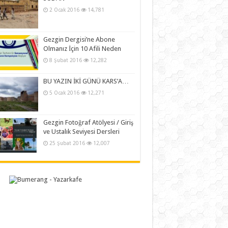
2 Ocak 2016
14,781
Gezgin Dergisi’ne Abone
Olmanız İçin 10 Afili Neden
8 Şubat 2016
12,282
BU YAZIN İKİ GÜNÜ KARS’A…
5 Ocak 2016
12,271
Gezgin Fotoğraf Atölyesi / Giriş
ve Ustalık Seviyesi Dersleri
25 Şubat 2016
12,007