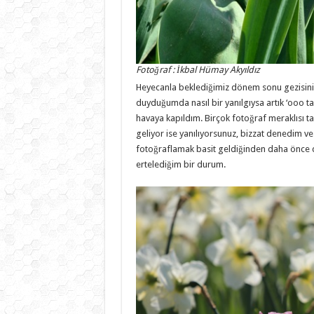
Fotoğraf : İkbal Hümay Akyıldız
Heyecanla beklediğimiz dönem sonu gezisinin 
duyduğumda nasıl bir yanılgıysa artık ‘ooo tam
havaya kapıldım. Birçok fotoğraf meraklısı tar
geliyor ise yanılıyorsunuz, bizzat denedim ve
fotoğraflamak basit geldiğinden daha önce
ertelediğim bir durum.