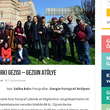
Şi
rkı Gezisi – Gezgin Atölye
877 Görünümler
Yazı:
Saliha Balcı
Fotoğraflar:
Gezgin Fotoğraf Atölyesi
sinin bize fotoğraf çekmek ve bilgilerimizi zenginleştirmemiz ile
 tanımlamasını nereden bilebilirdik ki.. Öğrencilerine
 çektiği fotoğrafı yorumlamayı, farklı bir açıdan bakmayı, insanı,