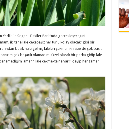
Yedikule Soğanlı Bitkiler Parkı’nda gerçekleşeceğini
am, iki tane lale çekeceğiz her türlü kolay olacakʼ gibi bir
afından klasik hale gelmiş laleleri çekme fikri size de çok basit
 sanırım çok başarılı olamadım. Özel olarak bir parka gidip lale
 denemediğim ‘amann lale çekmekte ne var?ʼ deyip her zaman