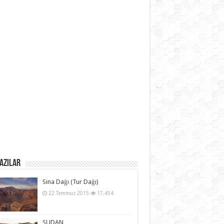
azılar
Sina Dağı (Tur Dağı)
22 Temmuz 2015
17,454
SUDAN