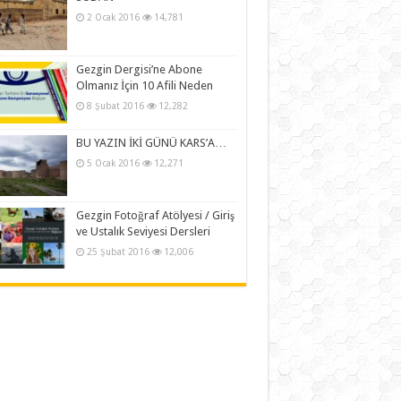
2 Ocak 2016
14,781
Gezgin Dergisi’ne Abone
Olmanız İçin 10 Afili Neden
8 Şubat 2016
12,282
BU YAZIN İKİ GÜNÜ KARS’A…
5 Ocak 2016
12,271
Gezgin Fotoğraf Atölyesi / Giriş
ve Ustalık Seviyesi Dersleri
25 Şubat 2016
12,006