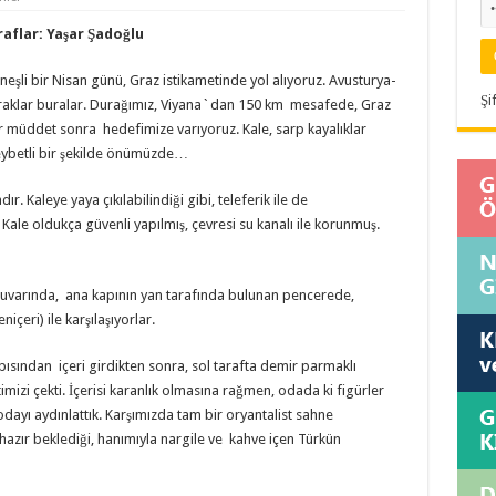
raflar: Yaşar Şadoğlu
şli bir Nisan günü, Graz istikametinde yol alıyoruz. Avusturya-
Şi
raklar buralar. Durağımız, Viyana`dan 150 km mesafede, Graz
r müddet sonra hedefimize varıyoruz. Kale, sarp kayalıklar
ybetli bir şekilde önümüzde…
r. Kaleye yaya çıkılabilindiği gibi, teleferik ile de
k. Kale oldukça güvenli yapılmış, çevresi su kanalı ile korunmuş.
ış duvarında, ana kapının yan tarafında bulunan pencerede,
içeri) ile karşılaşıyorlar.
pısından içeri girdikten sonra, sol tarafta demir parmaklı
imizi çekti. İçerisi karanlık olmasına rağmen, odada ki figürler
 odayı aydınlattık. Karşımızda tam bir oryantalist sahne
hazır beklediği, hanımıyla nargile ve kahve içen Türkün