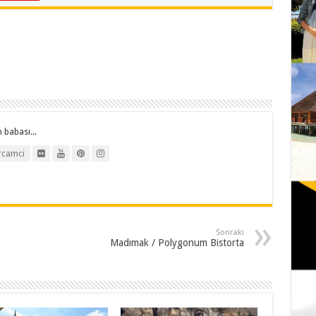
 babası...
rcamci
Sonraki
Madımak / Polygonum Bistorta