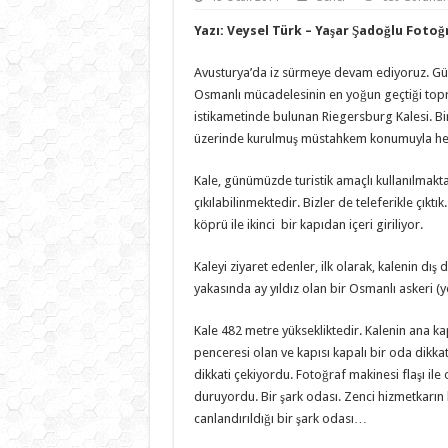
Yazı: Veysel Türk – Yaşar Şadoğlu Fotoğ
Avusturya’da iz sürmeye devam ediyoruz. Güne
Osmanlı mücadelesinin en yoğun geçtiği top
istikametinde bulunan Riegersburg Kalesi. Bi
üzerinde kurulmuş müstahkem konumuyla he
Kale, günümüzde turistik amaçlı kullanılmaktadı
çıkılabilinmektedir. Bizler de teleferikle çıktı
köprü ile ikinci bir kapıdan içeri giriliyor.
Kaleyi ziyaret edenler, ilk olarak, kalenin d
yakasında ay yıldız olan bir Osmanlı askeri (yen
Kale 482 metre yüksekliktedir. Kalenin ana ka
penceresi olan ve kapısı kapalı bir oda dikkat
dikkati çekiyordu. Fotoğraf makinesi flaşı ile
duruyordu. Bir şark odası. Zenci hizmetkarın 
canlandırıldığı bir şark odası…