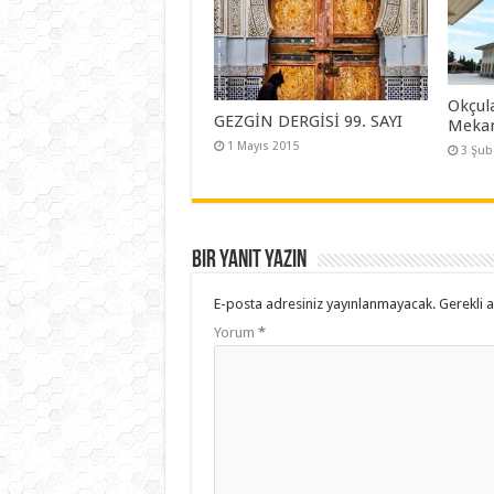
Okçula
GEZGİN DERGİSİ 99. SAYI
Mekan
1 Mayıs 2015
3 Şub
Bir yanıt yazın
E-posta adresiniz yayınlanmayacak.
Gerekli 
Yorum
*