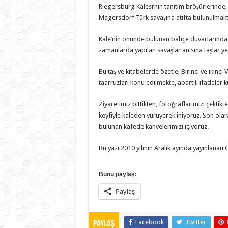
Riegersburg Kalesi’nin tanıtım bröşürlerinde, ‘
Magersdorf Türk savaşına atıfta bulunulmakt
Kale’nin önünde bulunan bahçe duvarlarında 
zamanlarda yapılan savaşlar anısına taşlar yerl
Bu taş ve kitabelerde özetle, Birinci ve ikinci
taarruzları konu edilmekte, abartılı ifadeler k
Ziyaretimiz bittikten, fotoğraflarımızı çekti
keyfiyle kaleden yürüyerek iniyoruz. Son olara
bulunan kafede kahvelerimizi içiyoruz.
Bu yazı 2010 yılının Aralık ayında yayınlanan G
Bunu paylaş:
Paylaş
Facebook
Twitter
Paylaş