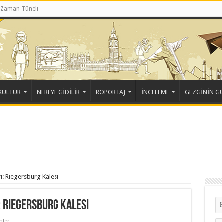
Zaman Tüneli
KÜLTÜR
NEREYE GİDİLİR
RÖPORTAJ
İNCELEME
GEZGİNİN 
i: Riegersburg Kalesi
: Riegersburg Kalesi
mler