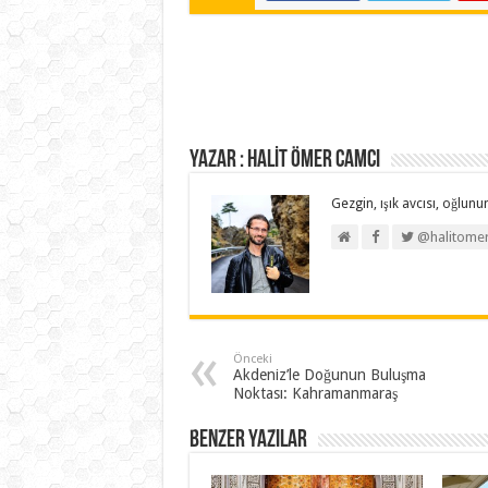
Yazar : HALİT ÖMER CAMCI
Gezgin, ışık avcısı, oğlunun
@halitome
Önceki
Akdeniz’le Doğunun Buluşma
Noktası: Kahramanmaraş
Benzer Yazılar