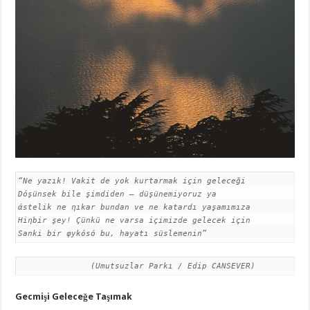
Sanki bir φykόsό bu, hayatı süslemenin”
               (Umutsuzlar Parkı / Edip CANSEVER)
Gecmişi Geleceğe Taşımak