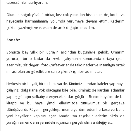
tebessümle hatırlıyorum.
Olumun soğuk yüzünü birkaç kez çok yakından hissetsem de, korku ve
heyecanla harmanlanmış yolumda yürümeye devam ettim. Kaderim
çoktan yazılmıştı ve istesem de artık değiştiremezdim.
Sonsöz
Sonucta beş yıllık bir uğraşın ardından bugünlere geldik. Umarım
yorucu, bir o kadar da zevkli çalışmanın sonucunda ortaya çıkan
eserimizi, siz değerli fotoğrafseverler de takdir eder ve insanlığın ortak
mirası olan bu güzelliklere sahip çıkmak için bir adım atar.
Herkesin bir hayali, bir tutkusu vardır. Kimimiz kumdan kaleler yapmaya
çalışırız, dalgalarla yok olacağını bile bile. Kimimiz de kardan adamlar
yapar; güneşin şefkatiyle eriyecek kadar güçlü… Benim hayalim de bu
kitaptı ve bu hayal şimdi ellerimizde tuttuğumuz bir gerçeğe
dönüşüverdi. Rüyamı gerçekleştirmeme yardım eden herkese ve bana
yeni hayallerin kapısını açan Anadolu’ya teşekkür ederim. Sizin de
yüreğinizin en derin yerindeki rüyanızın gerçek olması dileğiyle…