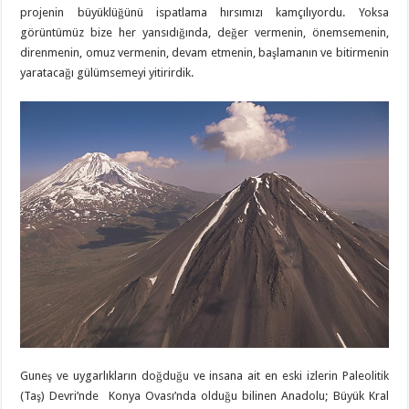
projenin büyüklüğünü ispatlama hırsımızı kamçılıyordu. Yoksa
görüntümüz bize her yansıdığında, değer vermenin, önemsemenin,
direnmenin, omuz vermenin, devam etmenin, başlamanın ve bitirmenin
yaratacağı gülümsemeyi yitirirdik.
Guneş ve uygarlıkların doğduğu ve insana ait en eski izlerin Paleolitik
(Taş) Devri’nde Konya Ovası’nda olduğu bilinen Anadolu; Büyük Kral