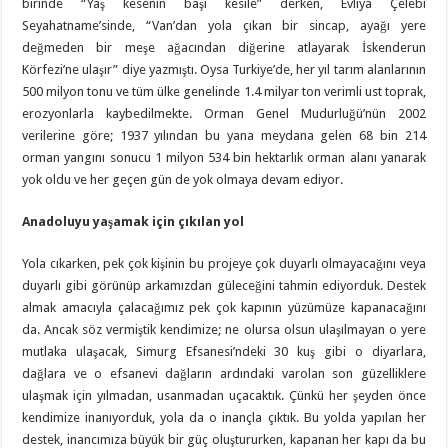
birinde “Yaş kesenin başı kesile” derken, Evliya Çelebi
Seyahatname’sinde, “Van’dan yola çıkan bir sincap, ayağı yere
değmeden bir meşe ağacından diğerine atlayarak İskenderun
Körfezi’ne ulaşır” diye yazmıştı. Oysa Turkiye’de, her yıl tarım alanlarının
500 milyon tonu ve tüm ülke genelinde 1.4 milyar ton verimli ust toprak,
erozyonlarla kaybedilmekte. Orman Genel Mudurluğü’nün 2002
verilerine göre; 1937 yılından bu yana meydana gelen 68 bin 214
orman yangını sonucu 1 milyon 534 bin hektarlık orman alanı yanarak
yok oldu ve her geçen gün de yok olmaya devam ediyor.
Anadoluyu yaşamak için çıkılan yol
Yola cıkarken, pek çok kişinin bu projeye çok duyarlı olmayacağını veya
duyarlı gibi görünüp arkamızdan güleceğini tahmin ediyorduk. Destek
almak amacıyla çalacağımız pek çok kapının yüzümüze kapanacağını
da. Ancak söz vermiştik kendimize; ne olursa olsun ulaşılmayan o yere
mutlaka ulaşacak, Simurg Efsanesi’ndeki 30 kuş gibi o diyarlara,
dağlara ve o efsanevi dağların ardındaki varolan son güzelliklere
ulaşmak için yılmadan, usanmadan uçacaktık. Çünkü her şeyden önce
kendimize inanıyorduk, yola da o inançla çıktık. Bu yolda yapılan her
destek, inancımıza büyük bir güç oluştururken, kapanan her kapı da bu