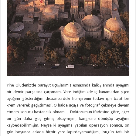
Yine Oludeniz’de paraşüt uçuşlarımız esnasında kalkış anında ayağımı
bir demir parçasına çarpmam. Yere indiğimizde iç kanamadan şişen
ayağımı gösterdiğim dispanserdeki hemşirenin tedavi için basit bir
krem vererek geçiştirmesi. O halde uçuşa ve fotoğraf çekmeye devam
etmem sonucu hastanelik olmam… Doktorumun ifadesine göre, eğer
bir gün daha geç gitmiş olsaymışım, kangrene dönüşüp ayağımı
kaybedebilirmişim. Neyse ki ayağıma yapılan operasyon sonucu, on
gün boyunca askıda hiçbir yere kıpırdayamadığımı, bugün tatlı bir