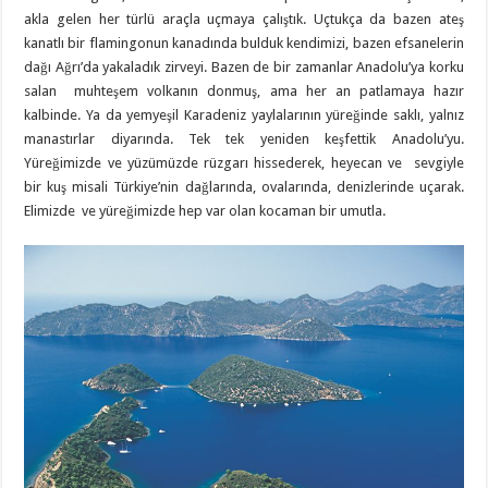
akla gelen her türlü araçla uçmaya çalıştık. Uçtukça da bazen ateş
kanatlı bir flamingonun kanadında bulduk kendimizi, bazen efsanelerin
dağı Ağrı’da yakaladık zirveyi. Bazen de bir zamanlar Anadolu’ya korku
salan muhteşem volkanın donmuş, ama her an patlamaya hazır
kalbinde. Ya da yemyeşil Karadeniz yaylalarının yüreğinde saklı, yalnız
manastırlar diyarında. Tek tek yeniden keşfettik Anadolu’yu.
Yüreğimizde ve yüzümüzde rüzgarı hissederek, heyecan ve sevgiyle
bir kuş misali Türkiye’nin dağlarında, ovalarında, denizlerinde uçarak.
Elimizde ve yüreğimizde hep var olan kocaman bir umutla.