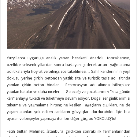
Yuzyıllarca uygarlığa analık yapan bereketli Anadolu topraklarının,
ozellikle seksenli yıllardan sonra başlayan, giderek artan yağmalama
politikalarıyla hoyrat ve bilinçsizce tuketilmesi… Sahil kentlerininin yeşil
dokusu yerine çirkin betondan yazlık site ve turistik tesis adı altında
yapılan çirkin beton binalar… Restorasyon adı altında bilinçsizce
yapılan hatalar ve daha niceleri… Geleceği ve çocuklarımızı “kısa günün
kârı” anlayışı tüketti ve tüketmeye devam ediyor. Doğal zenginliklerimizi
tüketme ve yağmalama hırsını; ne kesilen ağaçların çığlıkları, ne de
yaşam alanları yok edilen canlıların gözyaşları durdurabildi. İşte bizi
uyaran ve birşeyler yapmaya iten bir diğer güç, bu YOKOLUŞ’tu!
Fatih Sultan Mehmet, İstanbul’a girdikten sonraki ilk fermanlarından