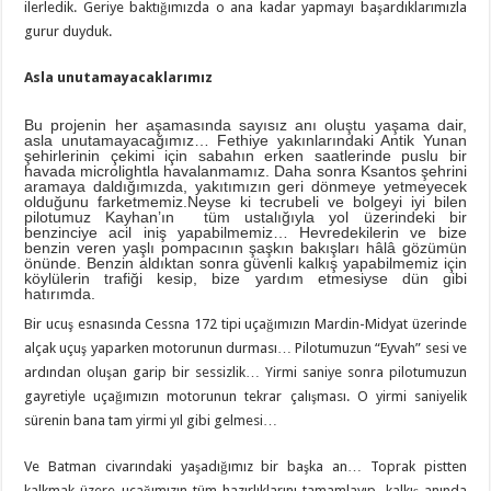
ilerledik. Geriye baktığımızda o ana kadar yapmayı başardıklarımızla
gurur duyduk.
Asla unutamayacaklarımız
Bu projenin her aşamasında sayısız anı oluştu yaşama dair,
asla unutamayacağımız… Fethiye yakınlarındaki Antik Yunan
şehirlerinin çekimi için sabahın erken saatlerinde puslu bir
havada microlightla havalanmamız. Daha sonra Ksantos şehrini
aramaya daldığımızda, yakıtımızın geri dönmeye yetmeyecek
olduğunu farketmemiz.Neyse ki tecrubeli ve bolgeyi iyi bilen
pilotumuz Kayhan’ın tüm ustalığıyla yol üzerindeki bir
benzinciye acil iniş yapabilmemiz… Ηevredekilerin ve bize
benzin veren yaşlı pompacının şaşkın bakışları hâlâ gözümün
önünde. Benzin aldıktan sonra güvenli kalkış yapabilmemiz için
köylülerin trafiği kesip, bize yardım etmesiyse dün gibi
hatırımda.
Bir ucuş esnasında Cessna 172 tipi uçağımızın Mardin-Midyat üzerinde
alçak uçuş yaparken motorunun durması… Pilotumuzun “Eyvah” sesi ve
ardından oluşan garip bir sessizlik… Yirmi saniye sonra pilotumuzun
gayretiyle uçağımızın motorunun tekrar çalışması. O yirmi saniyelik
sürenin bana tam yirmi yıl gibi gelmesi…
Ve Batman civarındaki yaşadığımız bir başka an… Toprak pistten
kalkmak üzere uçağımızın tüm hazırlıklarını tamamlayıp, kalkış anında