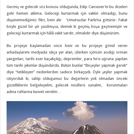
Gecmiş ve gelecek söz konusu olduğunda, Edip Cansever’in bu dizeleri
gelir hemen aklıma. Geleceği kurtarmak için vaktin olmadığı, bunu
düşünemediğimiz fikri, beni alır ‘Umutsuzlar Parkı’na götürür. Fakat
böyle güzel bir şiir yazılmışsa, demek ki geçmiş boşa geçmemiştir ve
geleceği kurtarmak için hâlâ vakit vardır, olmalıdır diye düşünürüm.
Bu projeye başlamadan once beni ve bu projeye gönül veren
arkadaşlarımı medyada sıkça yer alan, izlerken içimizin acıdığı orman
yangınları, tarihi eser kaçakçılığı, depremler, para hırsı uğruna yapılan
tüm tarihi yıkımlar düşündürdü. Bütün bunlar “Birşeyler yapmak gerek”
diye “tetikleyen” nedenlerden sadece birkaçıydı. Öyle şeyler yapmak
istiyorduk ki, sahip olduğumuz bu değerlerin yok olmadan önceki
güzelliklerini belgeleyelim, gelecek nesillere sunalım, korunmaları
adına ruhlarına kuvvet verelim…