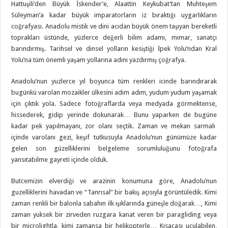
Hattuşili’den Büyük İskender’e, Alaattin Keykubat’tan Muhteşem
Süleyman’a kadar büyük imparatorların iz bıraktığı uygarlıkların
coğrafyası. Anadolu mistik ve dini acıdan büyük önem taşıyan bereketli
toprakları üstünde, yüzlerce değerli bilim adamı, mimar, sanatçı
barındırmış. Tarihsel ve dinsel yolların kesiştiği İpek Yolu’ndan Kral
Yolu’na tüm önemli yaşam yollarına adını yazdırmış çoğrafya.
Anadolu’nun yuzlerce yıl boyunca tüm renkleri icinde barındırarak
bugünkü varolan mozaikler ülkesini adım adım, yudum yudum yaşamak
için çıktık yola. Sadece fotoğraflarda veya medyada görmektense,
hissederek, gidip yerinde dokunarak… Bunu yaparken de bugüne
kadar pek yapılmayanı, zor olanı seçtik. Zaman ve mekan sarmalı
içinde varolanı gezi, keşif tutkusuyla Anadolu’nun günümüze kadar
gelen son güzelliklerini belgeleme sorumluluğunu fotoğrafa
yansıtabilme gayreti içinde olduk.
Butcemizin elverdiği ve arazinin konumuna göre, Anadolu’nun
guzelliklerini havadan ve “Tanrısal” bir bakış açısıyla görüntüledik. Kimi
zaman renkli bir balonla sabahın ilk ışıklarında güneşle doğarak…, Kimi
zaman yuksek bir zirveden ruzgara kanat veren bir paragliding veya
bir microlightla, kimi zamansa bir helikopterle… Kısacası uçulabilen,