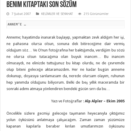
Benim Kitaptaki Son Sözüm
7 Şubat 2007
KELİMLER VE SEYAHAT
215 Görünümler
ANNEM’E …
Anneme; hayatimda inanarak başlayıp, yapmaktan zevk aldığım her işi,
ne pahasına olursa olsun, sonuna dek bitireceğime dair vermiş
olduğum söz… Ve O’nun fotoğrafına her baktığımda, verdiğim bu sözü
ne olursa olsun tutacağıma olan buyuk inancım… Bu inancım
olmasaydı, ne elinizde tuttuğunuz bu kitap olurdu, ne de çevremde
olup biteni geleceğe aktaramazdım. Her ne kadar bugün anneme
dokunup, doyasıya sarılamasam da, nerede olursam olayım, ruhunun
hep yanımda olduğunu biliyorum. Belki de beş yıllık maceramda bir
sonraki adımı atmaya yönlendiren bendeki gücün sırrı da bu…
Yazı ve Fotoğraflar :
Alp Alpler – Ekim 2005
Öncelikle sizlere gecmişi geleceğe taşımanın heyecanıyla çıktığımız
yolun öyküsünü anlatmaya çalışacağım. Zaman zaman yüzümüze
kapanan kapılarla beraber kırılan umutlarımızın öyküsunu