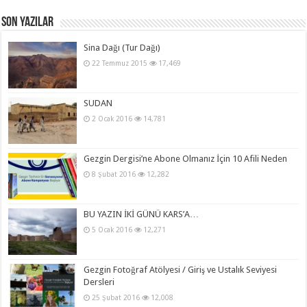
Son Yazılar
Sina Dağı (Tur Dağı)
22 Temmuz 2015
17,469
SUDAN
2 Ocak 2016
14,781
Gezgin Dergisi’ne Abone Olmanız İçin 10 Afili Neden
8 Şubat 2016
12,282
BU YAZIN İKİ GÜNÜ KARS’A…
5 Ocak 2016
12,271
Gezgin Fotoğraf Atölyesi / Giriş ve Ustalık Seviyesi
Dersleri
25 Şubat 2016
12,008