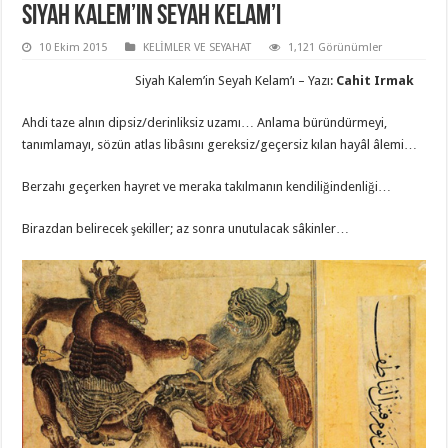
Siyah Kalem’in Seyah Kelam’ı
10 Ekim 2015
KELİMLER VE SEYAHAT
1,121 Görünümler
Siyah Kalem’in Seyah Kelam’ı – Yazı:
Cahit Irmak
Ahdi taze alnın dipsiz/derinliksiz uzamı… Anlama büründürmeyi,
tanımlamayı, sözün atlas libâsını gereksiz/geçersiz kılan hayâl âlemi…
Berzahı geçerken hayret ve meraka takılmanın kendiliğindenliği…
Birazdan belirecek şekiller; az sonra unutulacak sâkinler…