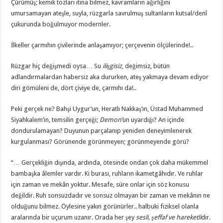
Çürümüş; kemik tozları itina bilmez, kavramların ağırlığını
umursamayan ateşle, suyla, rüzgarla savrulmuş sultanların kutsal/denî
çukurunda boğulmuyor modernler.
İlkeller çarmıhın çivilerinde anlaşamıyor; çerçevenin ölçülerinde!..
Rüzgar hiç değişmedi oysa… Su
ilişgisiz
, değimsiz, bütün
adlandırmalardan habersiz aka dururken, ateş yakmaya devam ediyor
diri gömüleni de, dört çiviye de, çarmıhı da!..
Peki gerçek ne? Bahşi Uygur’un, Heratlı Nakkaş’ın, Üstad Muhammed
Siyahkalem’in, temsilin gerçeği;
Demon’
un uyardığı? An içinde
dondurulamayan? Duyunun parçalanıp yeniden deneyimlenerek
kurgulanması? Görünende görünmeyen; görünmeyende görü?
“… Gerçekliğin dışında, ardında, ötesinde ondan çok daha mükemmel
bambaşka âlemler vardır. Ki burası, ruhların ikametgâhıdır. Ve ruhlar
için zaman ve mekân yoktur. Mesafe, süre onlar için söz konusu
değildir. Ruh sonsuzdadır ve sonsuz olmayan bir zaman ve mekânın ne
olduğunu bilmez. Öylesine yakın görünürler.. halbuki fiziksel olanla
aralarında bir uçurum uzanır. Orada her şey
sesli, şeffaf ve hareketli
dir.