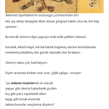
Mehmet Siyahkalem’in esrarengiz çizimlerinden biri
Her şey silinip lataayyün âlem denen gölgeye hakim olsa da, biri hep
uyarıyor…
Bu timsâli
Demon
diye çağırıyor belirsizlik şekilleri; kötücül…
Karanlık, kıllarla kaplı, kat kat kabuk bağlamış derinin kıvrımlarında
ertelenmiş/atlatılmış nite günah okunaklı izler bırakıyor.
Demon
daha çok, hatırlatıyor!..
Dişler arasında biriken azar azar, çığlık çığlığa.. soruyor:
“ya
mâsum insanlar
ınki ne olacak
yapışır gibi denize bakarkenki gözleri
kuş gibi para sayarkenki elleri
kaygı gibi tırnak arasında
takma burunlar avuçlarına düşünce”