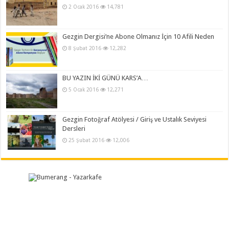
2 Ocak 2016
14,781
Gezgin Dergisi’ne Abone Olmanız İçin 10 Afili Neden
8 Şubat 2016
12,282
BU YAZIN İKİ GÜNÜ KARS’A…
5 Ocak 2016
12,271
Gezgin Fotoğraf Atölyesi / Giriş ve Ustalık Seviyesi
Dersleri
25 Şubat 2016
12,006