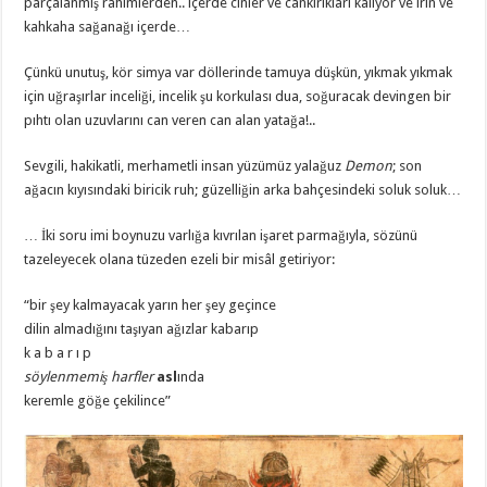
parçalanmış rahimlerden.. içerde cinler ve cankırıkları kalıyor ve irin ve
kahkaha sağanağı içerde…
Çünkü unutuş, kör simya var döllerinde tamuya düşkün, yıkmak yıkmak
için uğraşırlar inceliği, incelik şu korkulası dua, soğuracak devingen bir
pıhtı olan uzuvlarını can veren can alan yatağa!..
Sevgili, hakikatli, merhametli insan yüzümüz yalağuz
Demon
; son
ağacın kıyısındaki biricik ruh; güzelliğin arka bahçesindeki soluk soluk…
… İki soru imi boynuzu varlığa kıvrılan işaret parmağıyla, sözünü
tazeleyecek olana tüzeden ezeli bir misâl getiriyor:
“bir şey kalmayacak yarın her şey geçince
dilin almadığını taşıyan ağızlar kabarıp
k a b a r ı p
söylenmemiş harfler
asl
ında
keremle göğe çekilince”