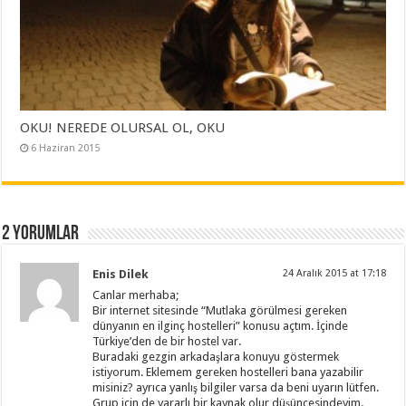
OKU! NEREDE OLURSAL OL, OKU
6 Haziran 2015
2 Yorumlar
Enis Dilek
24 Aralık 2015 at 17:18
Canlar merhaba;
Bir internet sitesinde “Mutlaka görülmesi gereken
dünyanın en ilginç hostelleri” konusu açtım. İçinde
Türkiye’den de bir hostel var.
Buradaki gezgin arkadaşlara konuyu göstermek
istiyorum. Eklemem gereken hostelleri bana yazabilir
misiniz? ayrıca yanlış bilgiler varsa da beni uyarın lütfen.
Grup için de yararlı bir kaynak olur düşüncesindeyim.