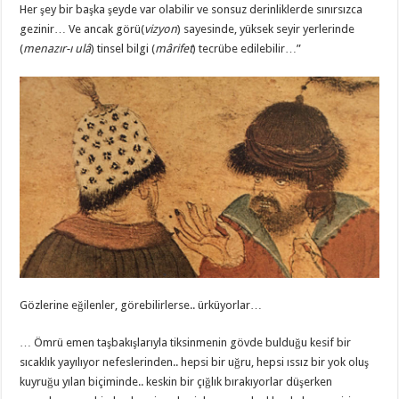
Her şey bir başka şeyde var olabilir ve sonsuz derinliklerde sınırsızca
gezinir… Ve ancak görü(
vizyon
) sayesinde, yüksek seyir yerlerinde
(
menazır-ı ulâ
) tinsel bilgi (
mârifet
) tecrübe edilebilir…”
Gözlerine eğilenler, görebilirlerse.. ürküyorlar…
… Ömrü emen taşbakışlarıyla tiksinmenin gövde bulduğu kesif bir
sıcaklık yayılıyor nefeslerinden.. hepsi bir uğru, hepsi ıssız bir yok oluş
kuyruğu yılan biçiminde.. keskin bir çığlık bırakıyorlar düşerken