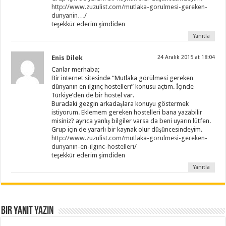
http://www.zuzulist.com/mutlaka-gorulmesi-gereken-
dunyanin…/
teşekkür ederim şimdiden
Yanıtla
Enis Dilek
24 Aralık 2015 at 18:04
Canlar merhaba;
Bir internet sitesinde “Mutlaka görülmesi gereken
dünyanın en ilginç hostelleri” konusu açtım. İçinde
Türkiye’den de bir hostel var.
Buradaki gezgin arkadaşlara konuyu göstermek
istiyorum. Eklemem gereken hostelleri bana yazabilir
misiniz? ayrıca yanlış bilgiler varsa da beni uyarın lütfen.
Grup için de yararlı bir kaynak olur düşüncesindeyim.
http://www.zuzulist.com/mutlaka-gorulmesi-gereken-
dunyanin-en-ilginc-hostelleri/
teşekkür ederim şimdiden
Yanıtla
Bir yanıt yazın