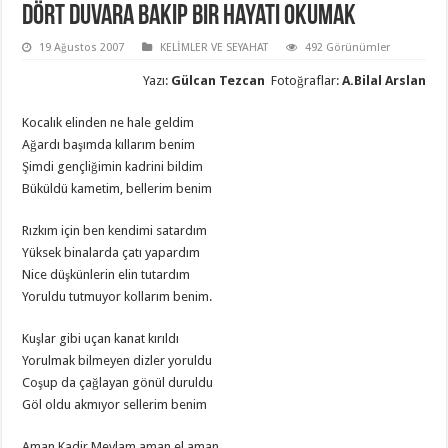
Dört duvara bakıp bir hayatı okumak
19 Ağustos 2007
KELİMLER VE SEYAHAT
492 Görünümler
Yazı:
Gülcan Tezcan
Fotoğraflar:
A.Bilal Arslan
Kocalık elinden ne hale geldim
Ağardı başımda kıllarım benim
Şimdi gençliğimin kadrini bildim
Büküldü kametim, bellerim benim
Rızkım için ben kendimi satardım
Yüksek binalarda çatı yapardım
Nice düşkünlerin elin tutardım
Yoruldu tutmuyor kollarım benim.
Kuşlar gibi uçan kanat kırıldı
Yorulmak bilmeyen dizler yoruldu
Coşup da çağlayan gönül duruldu
Göl oldu akmıyor sellerim benim
Aman Kadir Mevlam aman el aman