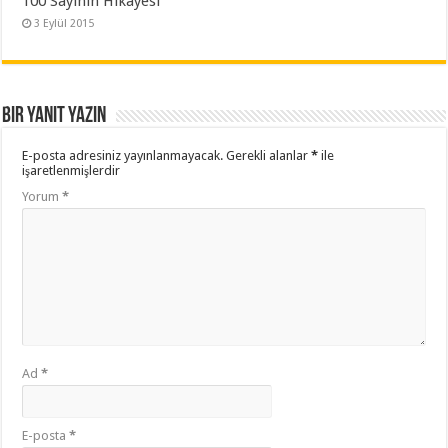
100 Sayının Hikayesi
3 Eylül 2015
Bir yanıt yazın
E-posta adresiniz yayınlanmayacak.
Gerekli alanlar
*
ile
işaretlenmişlerdir
Yorum
*
Ad
*
E-posta
*