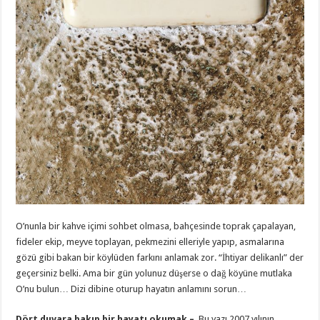
O’nunla bir kahve içimi sohbet olmasa, bahçesinde toprak çapalayan,
fideler ekip, meyve toplayan, pekmezini elleriyle yapıp, asmalarına
gözü gibi bakan bir köylüden farkını anlamak zor. “İhtiyar delikanlı” der
geçersiniz belki. Ama bir gün yolunuz düşerse o dağ köyüne mutlaka
O’nu bulun… Dizi dibine oturup hayatın anlamını sorun…
Dört duvara bakıp bir hayatı okumak –
Bu yazı 2007 yılının