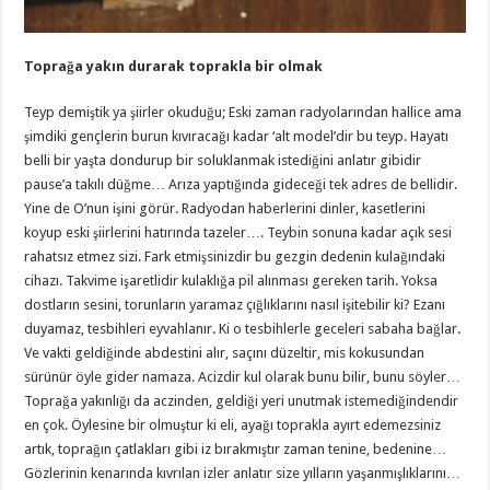
Toprağa yakın durarak toprakla bir olmak
Teyp demiştik ya şiirler okuduğu; Eski zaman radyolarından hallice ama
şimdiki gençlerin burun kıvıracağı kadar ‘alt model’dir bu teyp. Hayatı
belli bir yaşta dondurup bir soluklanmak istediğini anlatır gibidir
pause’a takılı düğme… Arıza yaptığında gideceği tek adres de bellidir.
Yine de O’nun işini görür. Radyodan haberlerini dinler, kasetlerini
koyup eski şiirlerini hatırında tazeler…. Teybin sonuna kadar açık sesi
rahatsız etmez sizi. Fark etmişsinizdir bu gezgin dedenin kulağındaki
cihazı. Takvime işaretlidir kulaklığa pil alınması gereken tarih. Yoksa
dostların sesini, torunların yaramaz çığlıklarını nasıl işitebilir ki? Ezanı
duyamaz, tesbihleri eyvahlanır. Ki o tesbihlerle geceleri sabaha bağlar.
Ve vakti geldiğinde abdestini alır, saçını düzeltir, mis kokusundan
sürünür öyle gider namaza. Acizdir kul olarak bunu bilir, bunu söyler…
Toprağa yakınlığı da aczinden, geldiği yeri unutmak istemediğindendir
en çok. Öylesine bir olmuştur ki eli, ayağı toprakla ayırt edemezsiniz
artık, toprağın çatlakları gibi iz bırakmıştır zaman tenine, bedenine…
Gözlerinin kenarında kıvrılan izler anlatır size yılların yaşanmışlıklarını…