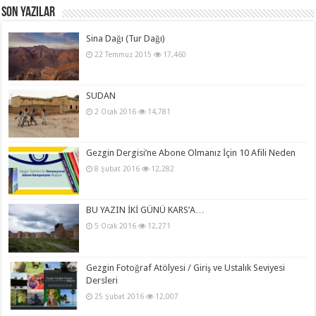
Son Yazılar
Sina Dağı (Tur Dağı)
22 Temmuz 2015
17,460
SUDAN
2 Ocak 2016
14,781
Gezgin Dergisi’ne Abone Olmanız İçin 10 Afili Neden
8 Şubat 2016
12,282
BU YAZIN İKİ GÜNÜ KARS’A…
5 Ocak 2016
12,271
Gezgin Fotoğraf Atölyesi / Giriş ve Ustalık Seviyesi
Dersleri
25 Şubat 2016
12,007