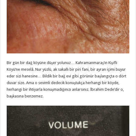
Bir gün bir dağ köyüne düşer yolunuz… Kahramanmaraş’ın Kişifli
Köyü’ne meselâ. Nur yüzlü, ak sakallı bir piri fani, bir ayran içimi buyur
eder sizi hanesine… Bildik bir bağ evi gibi görünür başlangıçta o dört
duvar size. Ama o sevimli dedecik konuştukça herhangi bir köyde,
herhangi bir ihtiyarla konuşmadığınızı anlarsınız. İbrahim Dede’dir o,
başkasına benzemez.