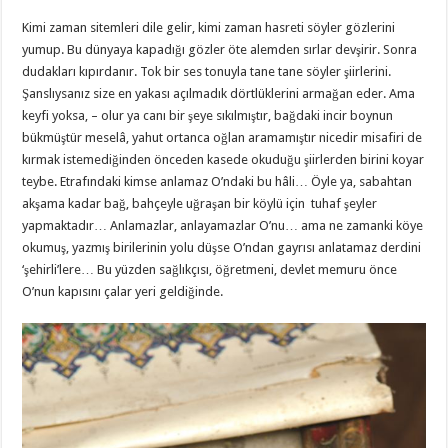
Kimi zaman sitemleri dile gelir, kimi zaman hasreti söyler gözlerini
yumup. Bu dünyaya kapadığı gözler öte alemden sırlar devşirir. Sonra
dudakları kıpırdanır. Tok bir ses tonuyla tane tane söyler şiirlerini.
Şanslıysanız size en yakası açılmadık dörtlüklerini armağan eder. Ama
keyfi yoksa, – olur ya canı bir şeye sıkılmıştır, bağdaki incir boynun
bükmüştür meselâ, yahut ortanca oğlan aramamıştır nicedir misafiri de
kırmak istemediğinden önceden kasede okuduğu şiirlerden birini koyar
teybe. Etrafındaki kimse anlamaz O’ndaki bu hâli… Öyle ya, sabahtan
akşama kadar bağ, bahçeyle uğraşan bir köylü için tuhaf şeyler
yapmaktadır… Anlamazlar, anlayamazlar O’nu… ama ne zamanki köye
okumuş, yazmış birilerinin yolu düşse O’ndan gayrısı anlatamaz derdini
‘şehirli’lere… Bu yüzden sağlıkçısı, öğretmeni, devlet memuru önce
O’nun kapısını çalar yeri geldiğinde.