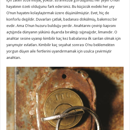
için zaten söze ihtiyaç yoktur. Etrafınızda gördüğünüz her şeyin O’nun
hayatının özeti olduğunu fark edersiniz. Bu küçücük evdeki her şey
O’nun hayatını kolaylaştırmak üzere düşünülmüştür. Evet, hiç de
konforlu değildir. Duvarları çatlak, badanası dökülmüş, bakımsız bir
evdir. Ama O’nun huzuru bulduğu yerdir. Anahtarını çevirip kapısını
açtığında dünyanın yükünü dışarıda bıraktığı sığınağıdır, limanıdır. O
anahtar sesine uyanıp kimbilir kaç kez babalarına ilk sarılan olmak için
yarışmıştır evlatları. Kimbilir kaç seyahat sonrası O’nu beklemekten
yorgun düşen aile fertlerini uyandırmamak için usulca çevirmiştir
anahtarı.