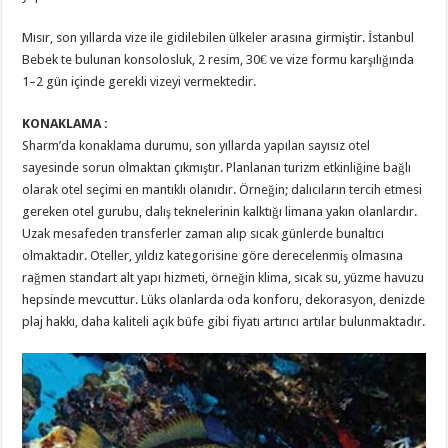
Mısır, son yıllarda vize ile gidilebilen ülkeler arasına girmiştir. İstanbul
Bebek te bulunan konsolosluk, 2 resim, 30€ ve vize formu karşılığında
1–2 gün içinde gerekli vizeyi vermektedir.
KONAKLAMA :
Sharm’da konaklama durumu, son yıllarda yapılan sayısız otel
sayesinde sorun olmaktan çıkmıştır. Planlanan turizm etkinliğine bağlı
olarak otel seçimi en mantıklı olanıdır. Örneğin; dalıcıların tercih etmesi
gereken otel gurubu, dalış teknelerinin kalktığı limana yakın olanlardır.
Uzak mesafeden transferler zaman alıp sıcak günlerde bunaltıcı
olmaktadır. Oteller, yıldız kategorisine göre derecelenmiş olmasına
rağmen standart alt yapı hizmeti, örneğin klima, sıcak su, yüzme havuzu
hepsinde mevcuttur. Lüks olanlarda oda konforu, dekorasyon, denizde
plaj hakkı, daha kaliteli açık büfe gibi fiyatı artırıcı artılar bulunmaktadır.