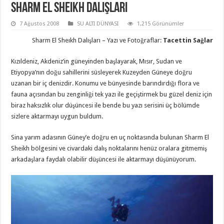
Sharm El Sheıkh Dalışları
7 Ağustos 2008
SU ALTI DÜNYASI
1,215 Görünümler
Sharm El Sheıkh Dalışları – Yazı ve Fotoğraflar:
Tacettin Sağlar
Kızıldeniz, Akdeniz’in güneyinden başlayarak, Mısır, Sudan ve
Etiyopya’nın doğu sahillerini süsleyerek Kuzeyden Güneye doğru
uzanan bir iç denizdir. Konumu ve bünyesinde barındırdığı flora ve
fauna açısından bu zenginliği tek yazı ile geçiştirmek bu güzel deniz için
biraz haksızlık olur düşüncesi ile bende bu yazı serisini üç bölümde
sizlere aktarmayı uygun buldum.
Sina yarım adasının Güney’e doğru en uç noktasında bulunan Sharm El
Sheikh bölgesini ve civardaki dalış noktalarını henüz oralara gitmemiş
arkadaşlara faydalı olabilir düşüncesi ile aktarmayı düşünüyorum.