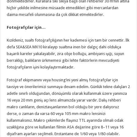
dönmektedirler. Kurallara sıkı sıkıya bağlı olan rehberler 30 m’nin altına
hiçbir şekilde inilmesine müsaade etmedikleri gibi mercanlardan
daima mesafeli olunmasına da çok dikkat etmektedirler.
Fotoğrafçılar için…
Kızıldeniz, sualtı fotoğrafçılığının her kademesi için tam bir cennettir. İlk
defa SEA&SEA MX10 kiralayıp sualtına inen bir dalgıç dahi oldukça
başarılı kareler yakalayabilir, zira obje bolluğu, ambiyans ışığı, suyun
berraklığı, balıkların ürkmemesi gibi lehte faktörlerin mevcudiyeti
fotoğrafçıların işini kolaylaştırmaktadır.
Fotoğraf ekipmanını veya housing’ini yeni almış fotoğrafçılar için
tavsiye ve önerilerimizi sunmaya devam edelim. Günlük tekne dalışları 2
adetle sınırlı olduğundan, dönüşümlü olarak kullanmak üzere yanınıza
16 veya 20 mm geniş açı lens almanızda yarar vardır. Dalış rehberi
makro canlıların, deniztavşanlarının bol olduğu bir yere dalıyoruz
derse, o zaman da varsa 60 veya 105 mm makro lensinizi
kullanmalısınız. Makro çekimlerde flaşınız TTL ayarında olmalı odak
uzaklığına göre ve kullanılan filmin ASA değerine göre 8–11 veya 16
diyafram ayarları seçilmeli. Enstantane de 1/60 veya 1/80 olabilir.