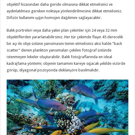
objektif hizasından daha geride olmasına dikkat etmelisiniz ve
aydınlatılması gereken noktaya yönlendirilmesine dikkat etmelisiniz.
Difizör kullanımı ışığın homojen dağılımını sağlayacaktır.
Balık portreleri veya daha yakın plan çekimler için 24 veya 32 mm
objektiflerden yararlanabilirsiniz. Her tür çekimde flaşın 45 derecelik
bir açı ile obje üstüne yansımasını temin etmelisiniz aksi halde “back
scatter” denen plankton yansımaları çekilen fotoğraf üstünde
istenmeyen lekeler oluşturabilir. Balık fotoğraflarında en ideal
kadraj’lama yöntemi; objenin tamamını kareye sığacak şekilde vizörde
görüp, diyagonal pozisyonda deklanşöre basılmalıdır.