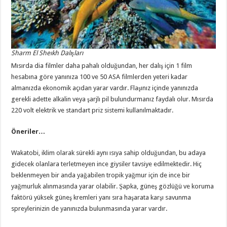
Sharm El Sheıkh Dalışları
Mısırda dia filmler daha pahalı olduğundan, her dalış için 1 film
hesabına göre yanınıza 100 ve 50 ASA filmlerden yeteri kadar
almanızda ekonomik açıdan yarar vardır. Flaşınız içinde yanınızda
gerekli adette alkalin veya şarjlı pil bulundurmanız faydalı olur. Mısırda
220 volt elektrik ve standart priz sistemi kullanılmaktadır.
Öneriler…
Wakatobi, iklim olarak sürekli aynı ısıya sahip olduğundan, bu adaya
gidecek olanlara terletmeyen ince giysiler tavsiye edilmektedir. Hiç
beklenmeyen bir anda yağabilen tropik yağmur için de ince bir
yağmurluk alınmasında yarar olabilir. Şapka, güneş gözlüğü ve koruma
faktörü yüksek güneş kremleri yanı sıra haşarata karşı savunma
spreylerinizin de yanınızda bulunmasında yarar vardır.