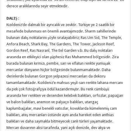
derece aralıklarında seyir etmektedir.
DALIŞ :
Kızıldeniz’de dalmak bir ayrıcalık ve zevktir. Türkiye ye 2 saatlik bir
mesafede bulunması en önemli avantajımızdır. Sharm sahillerinde
bulunan dalış noktalarını şöyle sıralayabiliriz; Ras Um Sid, The Temple,
Anfora Beach, Shark Bay, The Gardens, The Tower, Jackson Reef,
Gordon Reef, Ras Nasranî, The Eel Garden v.b. Bu dalış noktaları
arasında en etkileyici olan şüphesiz Ras Muhammed bölgesidir. Zira
burada bulunan kırmızı, pembe, sarı ve eflatun renkte yumuşak
mercanlar dünyanın hiçbir bölgesinde bulunmamaktadır. Daha
derinlerde bulunan Gorgon yelpazesi mercanları da dekoru
tamamlamaktadır. Kızıldeniz’e mahsus yeşil-sarı renkte lahana mercanı
da pek çok fotoğrafçıya ödül kazandırmıştır. Bu renk cümbüşü
arasında her renkten ve desenden kelebek balıkları, orfozlar, papağan
ve balon balıkları, anemon ve palyaço balıkları, utangaç
kaplumbağalar, mavi benekli vatozlar, kovuklarda kümelenmiş cam
balıkları, ateş mercanları üstünde aynı anda hareket eden anthias
balıkları ve daha saymakla bitmeyecek canlı türleri yaşamaktadır.
Mercan duvarının aksi tarafında, yani açık denizde, dev akya ve