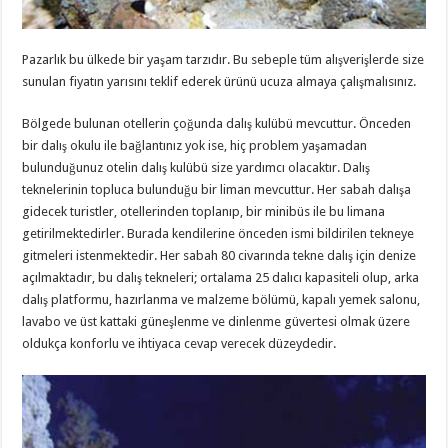
Pazarlık bu ülkede bir yaşam tarzıdır. Bu sebeple tüm alışverişlerde size
sunulan fiyatın yarısını teklif ederek ürünü ucuza almaya çalışmalısınız.
Bölgede bulunan otellerin çoğunda dalış kulübü mevcuttur. Önceden
bir dalış okulu ile bağlantınız yok ise, hiç problem yaşamadan
bulunduğunuz otelin dalış kulübü size yardımcı olacaktır. Dalış
teknelerinin topluca bulunduğu bir liman mevcuttur. Her sabah dalışa
gidecek turistler, otellerinden toplanıp, bir minibüs ile bu limana
getirilmektedirler. Burada kendilerine önceden ismi bildirilen tekneye
gitmeleri istenmektedir. Her sabah 80 civarında tekne dalış için denize
açılmaktadır, bu dalış tekneleri; ortalama 25 dalıcı kapasiteli olup, arka
dalış platformu, hazırlanma ve malzeme bölümü, kapalı yemek salonu,
lavabo ve üst kattaki güneşlenme ve dinlenme güvertesi olmak üzere
oldukça konforlu ve ihtiyaca cevap verecek düzeydedir.