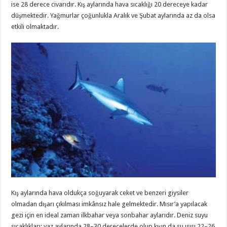
ise 28 derece civarıdır. Kış aylarında hava sıcaklığı 20 dereceye kadar
düşmektedir. Yağmurlar çoğunlukla Aralık ve Şubat aylarında az da olsa
etkili olmaktadır.
Kış aylarında hava oldukça soğuyarak ceket ve benzeri giysiler
olmadan dışarı çıkılması imkânsız hale gelmektedir. Mısır’a yapılacak
gezi için en ideal zaman ilkbahar veya sonbahar aylarıdır. Deniz suyu
sıcaklıkları; yaz aylarında 28–30 derecelerde olup kışın da su ısısı 22–26