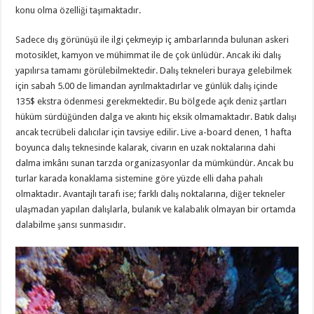
konu olma özelliği taşımaktadır.
Sadece dış görünüşü ile ilgi çekmeyip iç ambarlarında bulunan askeri
motosiklet, kamyon ve mühimmat ile de çok ünlüdür. Ancak iki dalış
yapılırsa tamamı görülebilmektedir. Dalış tekneleri buraya gelebilmek
için sabah 5.00 de limandan ayrılmaktadırlar ve günlük dalış içinde
135$ ekstra ödenmesi gerekmektedir. Bu bölgede açık deniz şartları
hüküm sürdüğünden dalga ve akıntı hiç eksik olmamaktadır. Batık dalışı
ancak tecrübeli dalıcılar için tavsiye edilir. Live a-board denen, 1 hafta
boyunca dalış teknesinde kalarak, civarın en uzak noktalarına dahi
dalma imkânı sunan tarzda organizasyonlar da mümkündür. Ancak bu
turlar karada konaklama sistemine göre yüzde elli daha pahalı
olmaktadır. Avantajlı tarafı ise; farklı dalış noktalarına, diğer tekneler
ulaşmadan yapılan dalışlarla, bulanık ve kalabalık olmayan bir ortamda
dalabilme şansı sunmasıdır.