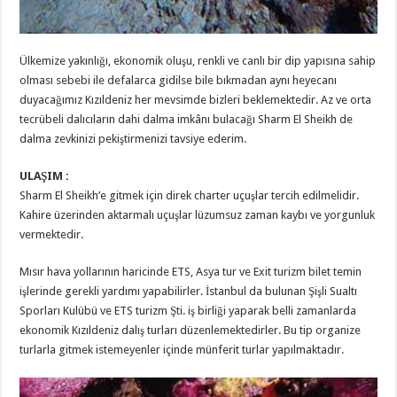
Ülkemize yakınlığı, ekonomik oluşu, renkli ve canlı bir dip yapısına sahip
olması sebebi ile defalarca gidilse bile bıkmadan aynı heyecanı
duyacağımız Kızıldeniz her mevsimde bizleri beklemektedir. Az ve orta
tecrübeli dalıcıların dahi dalma imkânı bulacağı Sharm El Sheikh de
dalma zevkinizi pekiştirmenizi tavsiye ederim.
ULAŞIM :
Sharm El Sheikh’e gitmek için direk charter uçuşlar tercih edilmelidir.
Kahire üzerinden aktarmalı uçuşlar lüzumsuz zaman kaybı ve yorgunluk
vermektedir.
Mısır hava yollarının haricinde ETS, Asya tur ve Exit turizm bilet temin
işlerinde gerekli yardımı yapabilirler. İstanbul da bulunan Şişli Sualtı
Sporları Kulübü ve ETS turizm Şti. iş birliği yaparak belli zamanlarda
ekonomik Kızıldeniz dalış turları düzenlemektedirler. Bu tip organize
turlarla gitmek istemeyenler içinde münferit turlar yapılmaktadır.