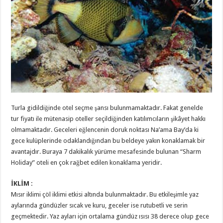
Turla gidildiğinde otel seçme şansı bulunmamaktadır. Fakat genelde
tur fiyatı ile mütenasip oteller seçildiğinden katılımcıların şikâyet hakkı
olmamaktadır. Geceleri eğlencenin doruk noktası Na’ama Bay’da ki
gece kulüplerinde odaklandığından bu beldeye yakın konaklamak bir
avantajdır. Buraya 7 dakikalık yürüme mesafesinde bulunan “Sharm
Holiday” oteli en çok rağbet edilen konaklama yeridir.
İKLİM :
Mısır iklimi çöl iklimi etkisi altında bulunmaktadır. Bu etkileşimle yaz
aylarında gündüzler sıcak ve kuru, geceler ise rutubetli ve serin
geçmektedir. Yaz ayları için ortalama gündüz ısısı 38 derece olup gece