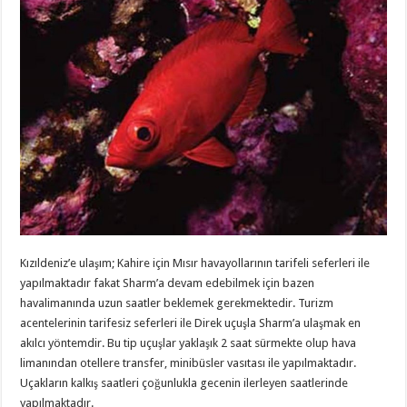
Kızıldeniz’e ulaşım; Kahire için Mısır havayollarının tarifeli seferleri ile
yapılmaktadır fakat Sharm’a devam edebilmek için bazen
havalimanında uzun saatler beklemek gerekmektedir. Turizm
acentelerinin tarifesiz seferleri ile Direk uçuşla Sharm’a ulaşmak en
akılcı yöntemdir. Bu tip uçuşlar yaklaşık 2 saat sürmekte olup hava
limanından otellere transfer, minibüsler vasıtası ile yapılmaktadır.
Uçakların kalkış saatleri çoğunlukla gecenin ilerleyen saatlerinde
yapılmaktadır.