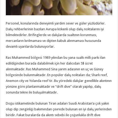
Personel, konularında deneyimli yardım sever ve güler yüzlüdürler.
Dalış rehberlerinin bazıları Avrupa kökenli olup dalış noktalarını iyi
bilmektedirler. Brifinglerde ve dalışlarda sualtının korunması,
mercanların kırılmaması ve dipten kabuk alınmaması hususunda
devamlı uyarılarda bulunuyorlar.
Ras Muhammed bölgesi 1989 yılından bu yana sualtı milli parkı ilan
edildiğinden burada dalabilmek için her dalıcıdan 5$ ücret
alınmaktadır. Ras Muhammed Sina yarım adasının en uç ve Güney
bölgesinde bulunmaktadır. En popüler dalış noktaları da; Shark reef,
Anemon city ve Yolanda reef tir. Bu yöredeki dalışlar genellikle akıntının
yönüne göre planlanmaktadır ve “drift dive” olarak yapılıp, dalış
sonunda tekne ile buluşulmaktadır.
Doğu istikametinde bulunan Tiran adaları Suudi Arabistan’a çok yakın
olup dip zenginliği bakımından çevrede bulunan en iyi dalış yerlerinden
biridir. Fakat buralarda da akıntı sebebi ile çoğunlukla drift dive